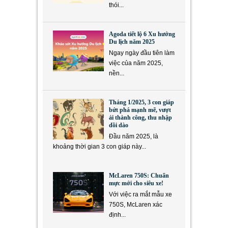
thói...
Agoda tiết lộ 6 Xu hướng
Du lịch năm 2025
Ngay ngày đầu tiên làm
việc của năm 2025,
nền...
Tháng 1/2025, 3 con giáp
bứt phá mạnh mẽ, vượt
ải thành công, thu nhập
dồi dào
Đầu năm 2025, là
khoảng thời gian 3 con giáp này...
McLaren 750S: Chuẩn
mực mới cho siêu xe!
Với việc ra mắt mẫu xe
750S, McLaren xác
định...