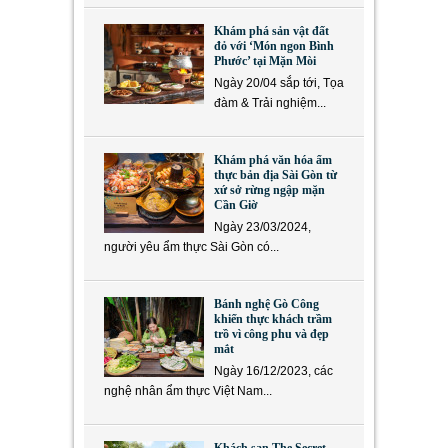
Khám phá sản vật đất
đỏ với ‘Món ngon Bình
Phước’ tại Mặn Mòi
Ngày 20/04 sắp tới, Tọa
đàm & Trải nghiệm...
Khám phá văn hóa ẩm
thực bản địa Sài Gòn từ
xứ sở rừng ngập mặn
Cần Giờ
Ngày 23/03/2024,
người yêu ẩm thực Sài Gòn có...
Bánh nghệ Gò Công
khiến thực khách trầm
trồ vì công phu và đẹp
mắt
Ngày 16/12/2023, các
nghệ nhân ẩm thực Việt Nam...