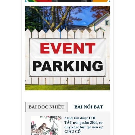
BÀI ĐỌC NHIỀU
BÀI NỔI BẬT
3 tuổi tìm được LỐI
TẮT trong năm 2026, tư
duy khác biệt tạo nên sự
GIÀU CÓ