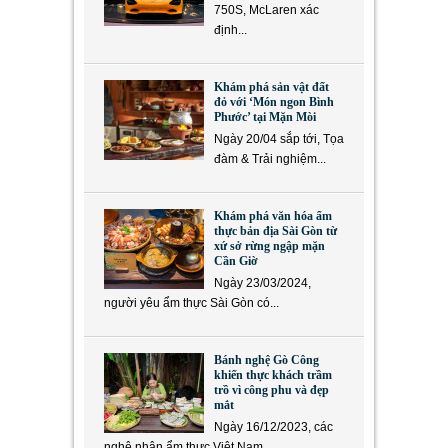
750S, McLaren xác
định...
Khám phá sản vật đất
đỏ với ‘Món ngon Bình
Phước’ tại Mặn Mòi
Ngày 20/04 sắp tới, Tọa
đàm & Trải nghiệm...
Khám phá văn hóa ẩm
thực bản địa Sài Gòn từ
xứ sở rừng ngập mặn
Cần Giờ
Ngày 23/03/2024,
người yêu ẩm thực Sài Gòn có...
Bánh nghệ Gò Công
khiến thực khách trầm
trồ vì công phu và đẹp
mắt
Ngày 16/12/2023, các
nghệ nhân ẩm thực Việt Nam...