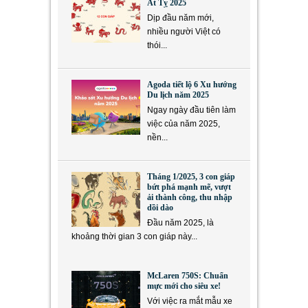
Ất Tỵ 2025
Dịp đầu năm mới,
nhiều người Việt có
thói...
Agoda tiết lộ 6 Xu hướng
Du lịch năm 2025
Ngay ngày đầu tiên làm
việc của năm 2025,
nền...
Tháng 1/2025, 3 con giáp
bứt phá mạnh mẽ, vượt
ải thành công, thu nhập
dồi dào
Đầu năm 2025, là
khoảng thời gian 3 con giáp này...
McLaren 750S: Chuẩn
mực mới cho siêu xe!
Với việc ra mắt mẫu xe