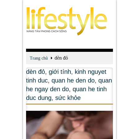
dèn đỏ
Trang chủ
dèn đỏ
,
giới tính
,
kinh nguyet
tinh duc
,
quan he den do
,
quan
he ngay den do
,
quan he tinh
duc dung
,
sức khỏe