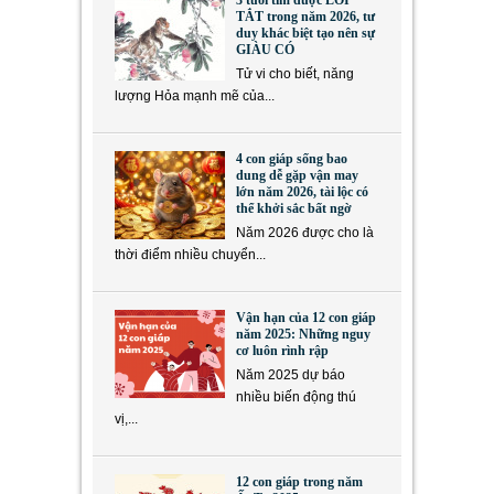
3 tuổi tìm được LỐI
TẮT trong năm 2026, tư
duy khác biệt tạo nên sự
GIÀU CÓ
Tử vi cho biết, năng
lượng Hỏa mạnh mẽ của...
4 con giáp sống bao
dung dễ gặp vận may
lớn năm 2026, tài lộc có
thể khởi sắc bất ngờ
Năm 2026 được cho là
thời điểm nhiều chuyển...
Vận hạn của 12 con giáp
năm 2025: Những nguy
cơ luôn rình rập
Năm 2025 dự báo
nhiều biến động thú
vị,...
12 con giáp trong năm