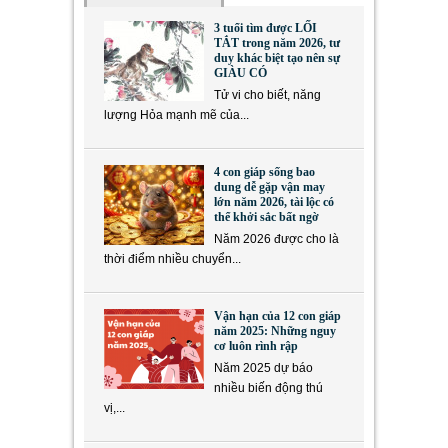
3 tuổi tìm được LỐI
TẮT trong năm 2026, tư
duy khác biệt tạo nên sự
GIÀU CÓ
Tử vi cho biết, năng
lượng Hỏa mạnh mẽ của...
4 con giáp sống bao
dung dễ gặp vận may
lớn năm 2026, tài lộc có
thể khởi sắc bất ngờ
Năm 2026 được cho là
thời điểm nhiều chuyển...
Vận hạn của 12 con giáp
năm 2025: Những nguy
cơ luôn rình rập
Năm 2025 dự báo
nhiều biến động thú
vị,...