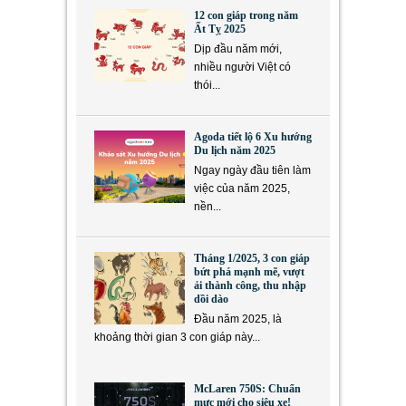
12 con giáp trong năm
Ất Tỵ 2025
Dịp đầu năm mới,
nhiều người Việt có
thói...
Agoda tiết lộ 6 Xu hướng
Du lịch năm 2025
Ngay ngày đầu tiên làm
việc của năm 2025,
nền...
Tháng 1/2025, 3 con giáp
bứt phá mạnh mẽ, vượt
ải thành công, thu nhập
dồi dào
Đầu năm 2025, là
khoảng thời gian 3 con giáp này...
McLaren 750S: Chuẩn
mực mới cho siêu xe!