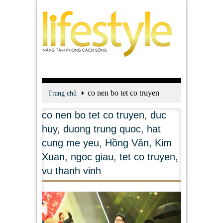
co nen bo tet co truyen
Trang chủ
co nen bo tet co truyen
,
duc
huy
,
duong trung quoc
,
hat
cung me yeu
,
Hồng Vân
,
Kim
Xuan
,
ngoc giau
,
tet co truyen
,
vu thanh vinh