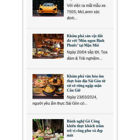
Với việc ra mắt mẫu xe
750S, McLaren xác
định...
Khám phá sản vật đất
đỏ với ‘Món ngon Bình
Phước’ tại Mặn Mòi
Ngày 20/04 sắp tới, Tọa
đàm & Trải nghiệm...
Khám phá văn hóa ẩm
thực bản địa Sài Gòn từ
xứ sở rừng ngập mặn
Cần Giờ
Ngày 23/03/2024,
người yêu ẩm thực Sài Gòn có...
Bánh nghệ Gò Công
khiến thực khách trầm
trồ vì công phu và đẹp
mắt