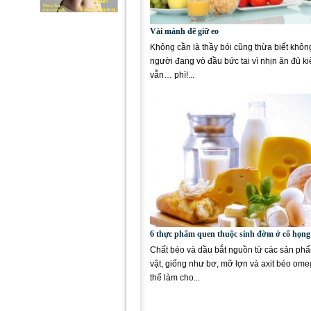
Vài mánh để giữ eo
Không cần là thầy bói cũng thừa biết khôn
người đang vò đầu bức tai vì nhịn ăn đủ k
vẫn… phì!...
6 thực phẩm quen thuộc sinh đờm ở cổ họng
Chất béo và dầu bắt nguồn từ các sản ph
vật, giống như bơ, mỡ lợn và axit béo ome
thể làm cho...