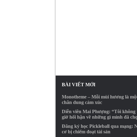
BÀI VIẾT MỚI
Monotheme – Mỗi mùi hương là mộ
chân dung cảm xúc
Diễn viên Mai Phượng: “Tôi không
giờ hối hận về những gì mình đã ch
Đăng ký học Pickleball qua mạng: 
cơ bị chiếm đoạt tài sản