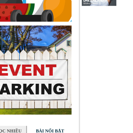
ỌC NHIỀU
BÀI NỔI BẬT