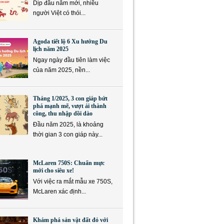
Dịp đầu năm mới, nhiều
người Việt có thói...
Agoda tiết lộ 6 Xu hướng Du
lịch năm 2025
Ngay ngày đầu tiên làm việc
của năm 2025, nền...
Tháng 1/2025, 3 con giáp bứt
phá mạnh mẽ, vượt ải thành
công, thu nhập dồi dào
Đầu năm 2025, là khoảng
thời gian 3 con giáp này...
McLaren 750S: Chuẩn mực
mới cho siêu xe!
Với việc ra mắt mẫu xe 750S,
McLaren xác định...
Khám phá sản vật đất đỏ với