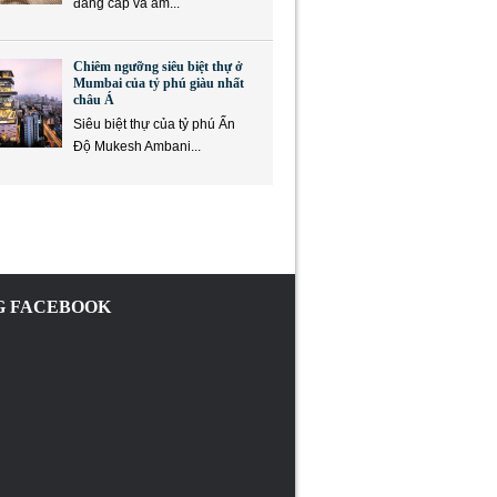
đẳng cấp và ẩm...
Chiêm ngưỡng siêu biệt thự ở
Mumbai của tỷ phú giàu nhất
châu Á
Siêu biệt thự của tỷ phú Ấn
Độ Mukesh Ambani...
 FACEBOOK