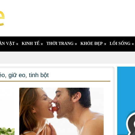
ÂN VẬT
KINH TẾ
THỜI TRANG
KHỎE ĐẸP
LỐI SỐNG
éo
,
giữ eo
,
tinh bột