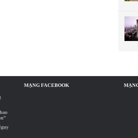
MẠNG FACEBOOK
MẠNG
t
 bao
ọn”
Nguy