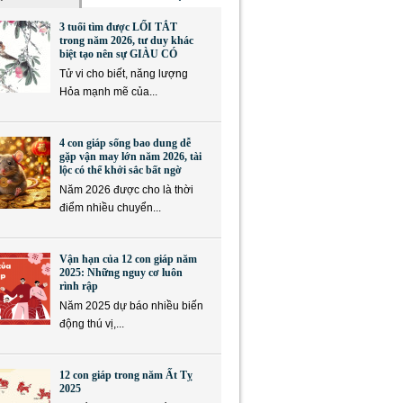
3 tuổi tìm được LỐI TẮT
trong năm 2026, tư duy khác
biệt tạo nên sự GIÀU CÓ
Tử vi cho biết, năng lượng
Hỏa mạnh mẽ của...
4 con giáp sống bao dung dễ
gặp vận may lớn năm 2026, tài
lộc có thể khởi sắc bất ngờ
Năm 2026 được cho là thời
điểm nhiều chuyển...
Vận hạn của 12 con giáp năm
2025: Những nguy cơ luôn
rình rập
Năm 2025 dự báo nhiều biến
động thú vị,...
12 con giáp trong năm Ất Tỵ
2025