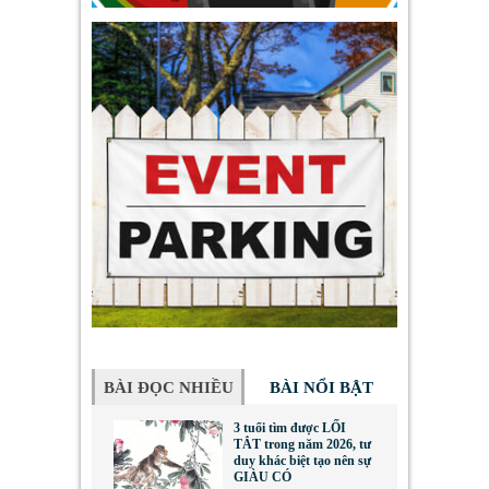
BÀI ĐỌC NHIỀU
BÀI NỔI BẬT
3 tuổi tìm được LỐI
TẮT trong năm 2026, tư
duy khác biệt tạo nên sự
GIÀU CÓ