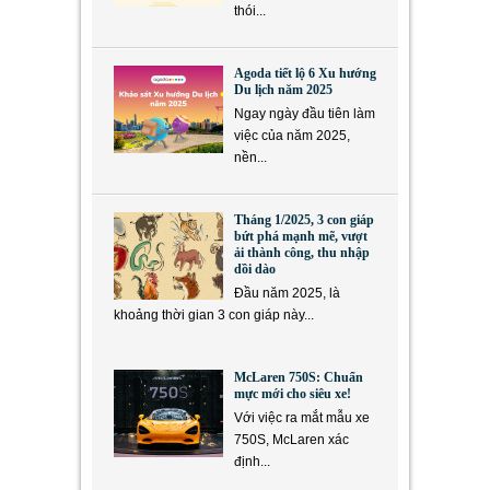
thói...
Agoda tiết lộ 6 Xu hướng
Du lịch năm 2025
Ngay ngày đầu tiên làm
việc của năm 2025,
nền...
Tháng 1/2025, 3 con giáp
bứt phá mạnh mẽ, vượt
ải thành công, thu nhập
dồi dào
Đầu năm 2025, là
khoảng thời gian 3 con giáp này...
McLaren 750S: Chuẩn
mực mới cho siêu xe!
Với việc ra mắt mẫu xe
750S, McLaren xác
định...