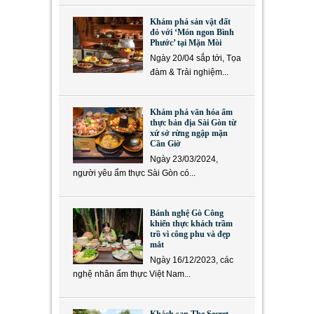
Khám phá sản vật đất
đỏ với ‘Món ngon Bình
Phước’ tại Mặn Mòi
Ngày 20/04 sắp tới, Tọa
đàm & Trải nghiệm...
Khám phá văn hóa ẩm
thực bản địa Sài Gòn từ
xứ sở rừng ngập mặn
Cần Giờ
Ngày 23/03/2024,
người yêu ẩm thực Sài Gòn có...
Bánh nghệ Gò Công
khiến thực khách trầm
trồ vì công phu và đẹp
mắt
Ngày 16/12/2023, các
nghệ nhân ẩm thực Việt Nam...