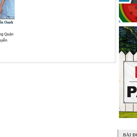
yễn Oanh
àng Quán
uyễn
BÀI Đ