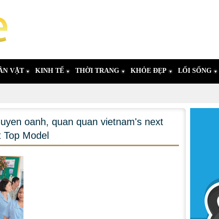
ÂN VẬT
KINH TẾ
THỜI TRANG
KHỎE ĐẸP
LỐI SỐNG
uyen oanh
,
quan quan vietnam's next
t Top Model