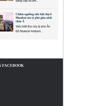
đẳng cấp và ẩm...
Chiêm ngưỡng siêu biệt thự ở
Mumbai của tỷ phú giàu nhất
châu Á
Siêu biệt thự của tỷ phú Ấn
Độ Mukesh Ambani...
 FACEBOOK