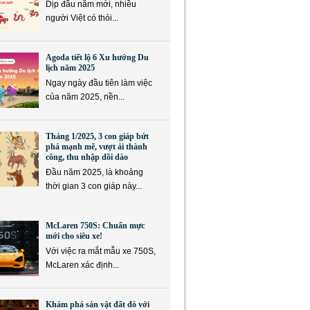
Dịp đầu năm mới, nhiều
người Việt có thói...
Agoda tiết lộ 6 Xu hướng Du
lịch năm 2025
Ngay ngày đầu tiên làm việc
của năm 2025, nền...
Tháng 1/2025, 3 con giáp bứt
phá mạnh mẽ, vượt ải thành
công, thu nhập dồi dào
Đầu năm 2025, là khoảng
thời gian 3 con giáp này...
McLaren 750S: Chuẩn mực
mới cho siêu xe!
Với việc ra mắt mẫu xe 750S,
McLaren xác định...
Khám phá sản vật đất đỏ với