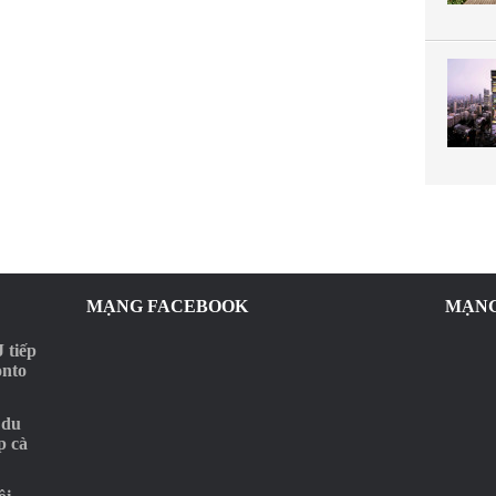
MẠNG FACEBOOK
MẠNG
 tiếp
onto
 du
p cà