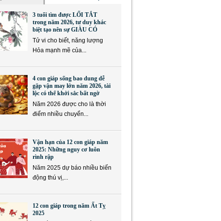
3 tuổi tìm được LỐI TẮT
trong năm 2026, tư duy khác
biệt tạo nên sự GIÀU CÓ
Tử vi cho biết, năng lượng
Hỏa mạnh mẽ của...
4 con giáp sống bao dung dễ
gặp vận may lớn năm 2026, tài
lộc có thể khởi sắc bất ngờ
Năm 2026 được cho là thời
điểm nhiều chuyển...
Vận hạn của 12 con giáp năm
2025: Những nguy cơ luôn
rình rập
Năm 2025 dự báo nhiều biến
động thú vị,...
12 con giáp trong năm Ất Tỵ
2025