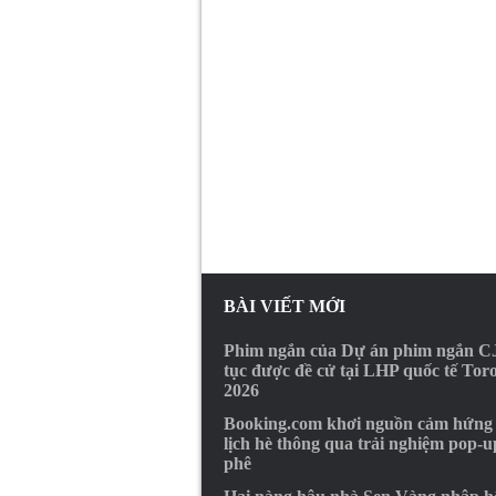
BÀI VIẾT MỚI
Phim ngắn của Dự án phim ngắn CJ
tục được đề cử tại LHP quốc tế Tor
2026
Booking.com khơi nguồn cảm hứng
lịch hè thông qua trải nghiệm pop-u
phê