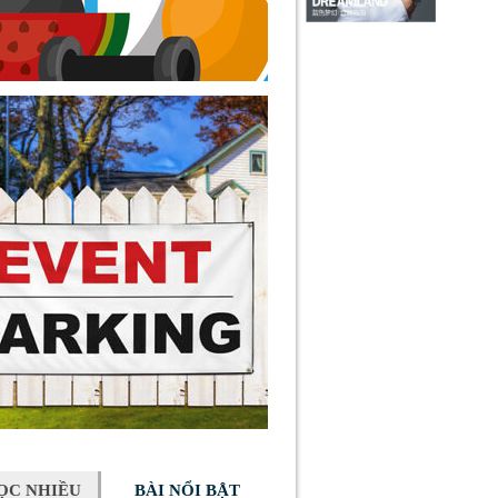
ỌC NHIỀU
BÀI NỔI BẬT