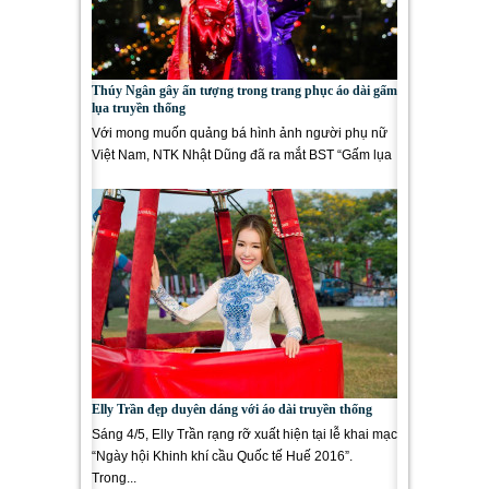
Thúy Ngân gây ấn tượng trong trang phục áo dài gấm
lụa truyền thống
Với mong muốn quảng bá hình ảnh người phụ nữ
Việt Nam, NTK Nhật Dũng đã ra mắt BST “Gấm lụa
xuân sang” trong Đêm...
Elly Trần đẹp duyên dáng với áo dài truyền thống
Sáng 4/5, Elly Trần rạng rỡ xuất hiện tại lễ khai mạc
“Ngày hội Khinh khí cầu Quốc tế Huế 2016”.
Trong...