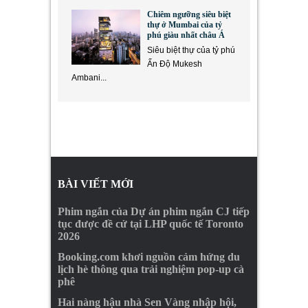
Chiêm ngưỡng siêu biệt
thự ở Mumbai của tỷ
phú giàu nhất châu Á
Siêu biệt thự của tỷ phú
Ấn Độ Mukesh
Ambani...
BÀI VIẾT MỚI
Phim ngắn của Dự án phim ngắn CJ tiếp
tục được đề cử tại LHP quốc tế Toronto
2026
Booking.com khơi nguồn cảm hứng du
lịch hè thông qua trải nghiệm pop-up cà
phê
Hai nàng hậu nhà Sen Vàng nhập hội,