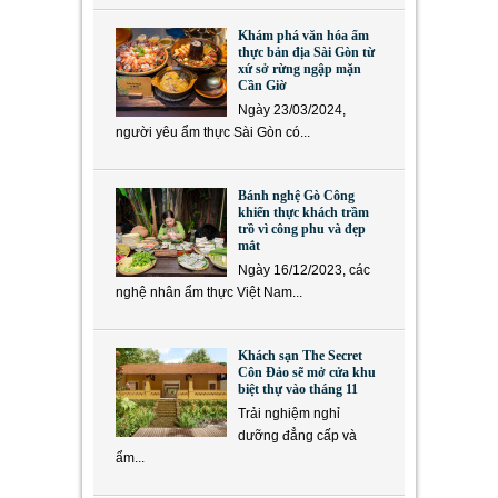
Khám phá văn hóa ẩm
thực bản địa Sài Gòn từ
xứ sở rừng ngập mặn
Cần Giờ
Ngày 23/03/2024,
người yêu ẩm thực Sài Gòn có...
Bánh nghệ Gò Công
khiến thực khách trầm
trồ vì công phu và đẹp
mắt
Ngày 16/12/2023, các
nghệ nhân ẩm thực Việt Nam...
Khách sạn The Secret
Côn Đảo sẽ mở cửa khu
biệt thự vào tháng 11
Trải nghiệm nghỉ
dưỡng đẳng cấp và
ẩm...