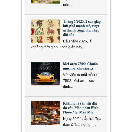
nền...
Tháng 1/2025, 3 con giáp
bứt phá mạnh mẽ, vượt
ải thành công, thu nhập
dồi dào
Đầu năm 2025, là
khoảng thời gian 3 con giáp này...
McLaren 750S: Chuẩn
mực mới cho siêu xe!
Với việc ra mắt mẫu xe
750S, McLaren xác
định...
Khám phá sản vật đất
đỏ với ‘Món ngon Bình
Phước’ tại Mặn Mòi
Ngày 20/04 sắp tới, Tọa
đàm & Trải nghiệm...