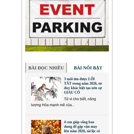
BÀI ĐỌC NHIỀU
BÀI NỔI BẬT
3 tuổi tìm được LỐI
TẮT trong năm 2026, tư
duy khác biệt tạo nên sự
GIÀU CÓ
Tử vi cho biết, năng
lượng Hỏa mạnh mẽ của...
4 con giáp sống bao
dung dễ gặp vận may
lớn năm 2026, tài lộc có