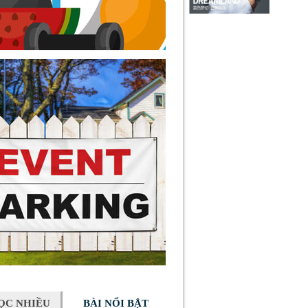
ỌC NHIỀU
BÀI NỔI BẬT