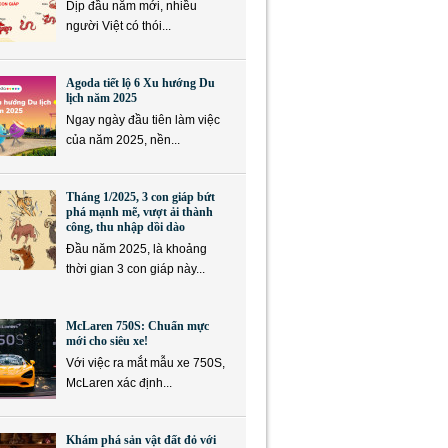
Dịp đầu năm mới, nhiều
người Việt có thói...
Agoda tiết lộ 6 Xu hướng Du
lịch năm 2025
Ngay ngày đầu tiên làm việc
của năm 2025, nền...
Tháng 1/2025, 3 con giáp bứt
phá mạnh mẽ, vượt ải thành
công, thu nhập dồi dào
Đầu năm 2025, là khoảng
thời gian 3 con giáp này...
McLaren 750S: Chuẩn mực
mới cho siêu xe!
Với việc ra mắt mẫu xe 750S,
McLaren xác định...
Khám phá sản vật đất đỏ với