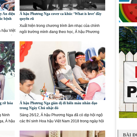
y An diện
Á hậu Phương Nga cover ca khúc ‘What is love’ đầy
ác bệnh
quyến rũ
Xuất hiện trong chương trình âm nhạc của chính
 hậu Việt
ngôi trường mình đang theo học, Á hậu Phương
 cho các
Nga gây bất ngờ khi vừa...
g rỡ hóa
Á hậu Phương Nga giản dị đi hiến máu nhân đạo
trong Ngày Chủ nhật đỏ
g Ninh
Sáng 26/12, Á hậu Phương Nga đã có dịp hội ngộ
ga, Á hậu
các thí sinh Hoa hậu Việt Nam 2018 trong ngày hội
hiến máu “Chủ nhật...
BÀI Đ