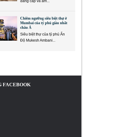
đẳng cấp và ẩm...
Chiêm ngưỡng siêu biệt thự ở
Mumbai của tỷ phú giàu nhất
châu Á
Siêu biệt thự của tỷ phú Ấn
Độ Mukesh Ambani...
 FACEBOOK