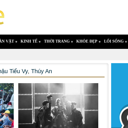
ÂN VẬT
KINH TẾ
THỜI TRANG
KHỎE ĐẸP
LỐI SỐNG
hậu Tiểu Vy
,
Thúy An