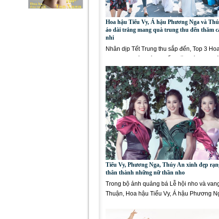
Hoa hậu Tiểu Vy, Á hậu Phương Nga và Thú
áo dài trắng mang quà trung thu đến thăm c
nhi
Nhân dịp Tết Trung thu sắp đến, Top 3 Hoa
Nam 2018 vừa có chuyến thăm và trao quà
bệnh nhi tại Bệnh...
Tiểu Vy, Phương Nga, Thúy An xinh đẹp rạn
thân thành những nữ thần nho
Trong bộ ảnh quảng bá Lễ hội nho và van
Thuận, Hoa hậu Tiểu Vy, Á hậu Phương N
Thúy An đã hóa thân...