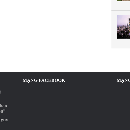
MẠNG FACEBOOK
MẠNG
t
 bao
ọn”
Nguy