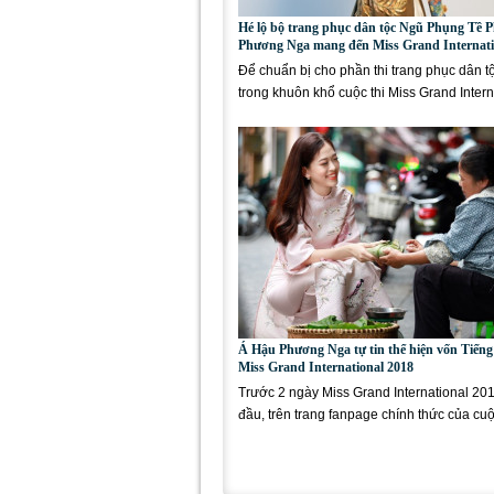
Hé lộ bộ trang phục dân tộc Ngũ Phụng Tề 
Phương Nga mang đến Miss Grand Internati
Để chuẩn bị cho phần thi trang phục dân 
trong khuôn khổ cuộc thi Miss Grand Intern
2018, ngay trước ngày thi...
Á Hậu Phương Nga tự tin thể hiện vốn Tiếng
Miss Grand International 2018
Trước 2 ngày Miss Grand International 201
đầu, trên trang fanpage chính thức của cuộ
tung đoạn video giới...