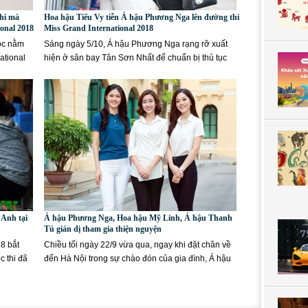
Phi mà
Hoa hậu Tiểu Vy tiễn Á hậu Phương Nga lên đường thi
onal 2018
Miss Grand International 2018
tộc nằm
Sáng ngày 5/10, Á hậu Phương Nga rạng rỡ xuất
ational
hiện ở sân bay Tân Sơn Nhất để chuẩn bị thủ tục
bay sang Myanmar,...
 Anh tại
Á hậu Phương Nga, Hoa hậu Mỹ Linh, Á hậu Thanh
Tú giản dị tham gia thiện nguyện
8 bắt
Chiều tối ngày 22/9 vừa qua, ngay khi đặt chân về
c thi đã
đến Hà Nội trong sự chào đón của gia đình, Á hậu
Phương Nga liền...