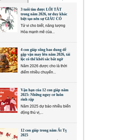
3 tuổi tìm được LỐI TẮT
trong năm 2026, tư duy khác
biệt tạo nên sự GIÀU CÓ
Tử vi cho biết, năng lượng
Hỏa mạnh mẽ của...
4 con giáp sống bao dung dễ
gặp vận may lớn năm 2026, tài
lộc có thể khởi sắc bất ngờ
Năm 2026 được cho là thời
điểm nhiều chuyển...
Vận hạn của 12 con giáp năm
2025: Những nguy cơ luôn
rình rập
Năm 2025 dự báo nhiều biến
động thú vị,...
12 con giáp trong năm Ất Tỵ
2025