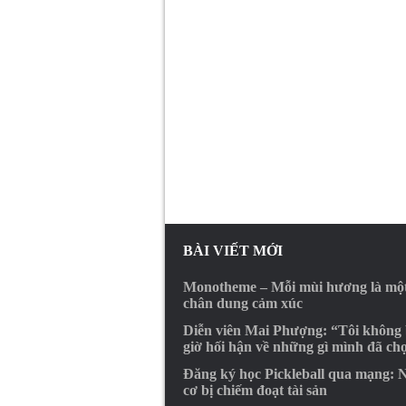
BÀI VIẾT MỚI
Monotheme – Mỗi mùi hương là mộ
chân dung cảm xúc
Diễn viên Mai Phượng: “Tôi không
giờ hối hận về những gì mình đã ch
Đăng ký học Pickleball qua mạng: 
cơ bị chiếm đoạt tài sản