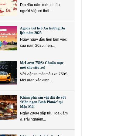
Dịp đầu năm mới, nhiều
người Việt có thói...
Agoda tiết lộ 6 Xu hướng Du
lịch năm 2025
Ngay ngày đầu tiên làm việc
của năm 2025, nền...
McLaren 750S: Chuẩn mực
mới cho siêu xe!
Với việc ra mắt mẫu xe 750S,
McLaren xác định...
Khám phá sản vật đất đỏ với
‘Món ngon Bình Phước’ tại
Mặn Mòi
Ngày 20/04 sắp tới, Tọa đàm
& Trải nghiệm...