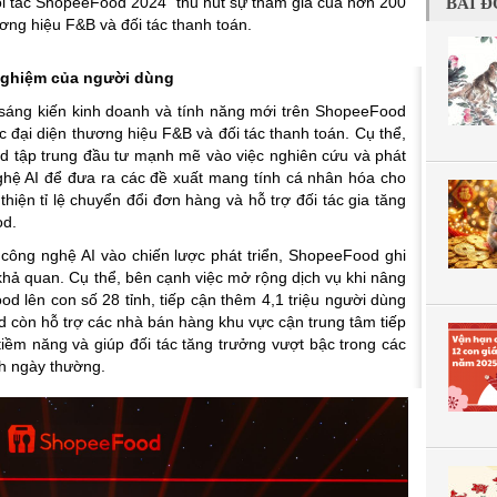
ối tác ShopeeFood 2024” thu hút sự tham gia của hơn 200
BÀI Đ
ương hiệu F&B và đối tác thanh toán.
 nghiệm của người dùng
ệu sáng kiến kinh doanh và tính năng mới trên ShopeeFood
 đại diện thương hiệu F&B và đối tác thanh toán. Cụ thể,
d tập trung đầu tư mạnh mẽ vào việc nghiên cứu và phát
ghệ AI để đưa ra các đề xuất mang tính cá nhân hóa cho
hiện tỉ lệ chuyển đổi đơn hàng và hỗ trợ đối tác gia tăng
od.
 công nghệ AI vào chiến lược phát triển, ShopeeFood ghi
khả quan. Cụ thể, bên cạnh việc mở rộng dịch vụ khi nâng
d lên con số 28 tỉnh, tiếp cận thêm 4,1 triệu người dùng
 còn hỗ trợ các nhà bán hàng khu vực cận trung tâm tiếp
tiềm năng và giúp đối tác tăng trưởng vượt bậc trong các
nh ngày thường.