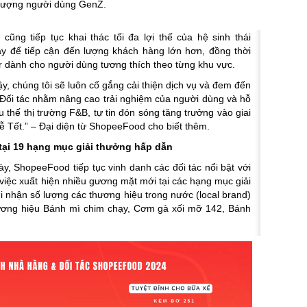
tượng người dùng GenZ.
ũng tiếp tục khai thác tối đa lợi thế của hệ sinh thái
để tiếp cận đến lượng khách hàng lớn hơn, đồng thời
her dành cho người dùng tương thích theo từng khu vực.
y, chúng tôi sẽ luôn cố gắng cải thiện dịch vụ và đem đến
 Đối tác nhằm nâng cao trải nghiệm của người dùng và hỗ
u thế thị
trường F&B, tự tin đón sóng tăng trưởng vào giai
ễ Tết.”
–
Đại diện từ ShopeeFood cho biết thêm
.
tại 19 hạng mục giải thưởng hấp dẫn
y, ShopeeFood tiếp tục vinh danh các đối tác nổi bật với
việc xuất hiện nhiều gương mặt mới tại các hạng mục giải
i nhận số lượng các thương hiệu trong nước (local brand)
hương hiệu Bánh mì chim chạy, Cơm gà xối mỡ 142, Bánh