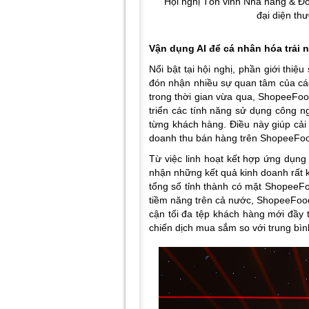
“Hội nghị Tôn vinh Nhà hàng & Đ
đại diện th
Vận dụng AI để cá nhân hóa trải
Nổi bật tại hội nghị, phần giới thi
đón nhận nhiều sự quan tâm của các
trong thời gian vừa qua, ShopeeFoo
triển các tính năng sử dụng công n
từng khách hàng. Điều này giúp cải t
doanh thu bán hàng trên ShopeeFo
Từ việc linh hoạt kết hợp ứng dụng
nhận những kết quả kinh doanh rất 
tổng số tỉnh thành có mặt ShopeeFoo
tiềm năng trên cả nước, ShopeeFood
cận tối đa tệp khách hàng mới đầy 
chiến dịch mua sắm so với trung bì