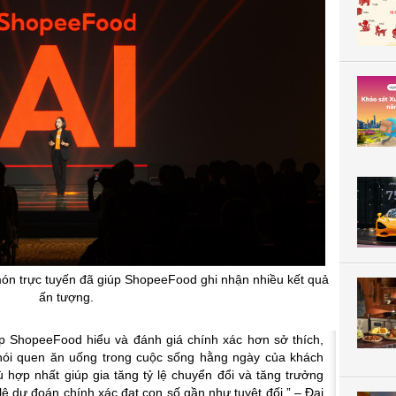
món trực tuyến đã giúp ShopeeFood ghi nhận nhiều kết quả
ấn tượng.
úp ShopeeFood hiểu và đánh giá chính xác hơn sở thích,
thói quen ăn uống trong cuộc sống hằng ngày của khách
 hợp nhất giúp gia tăng tỷ lệ chuyển đổi và tăng trưởng
lệ dự đoán chính xác đạt con số gần như tuyệt đối.”
–
Đại