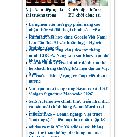
Việt Nam tiếp tục là
Chiến dịch hữu cơ
thị trường trọng
EU khởi động tại
điểm đối với nông
Việt Nam, thúc đẩy
Ba nghiên cứu mới góp phần nâng cao
sản, thực phẩm Ba
người tiêu dùng lựa
nhận thức và đối thoại chính sách về an
Lan
chọn sáng suốt
toàn xe mô tô
Runmatic kết hợp cùng Google Việt Nam:
Lần đầu đưa AI vào huấn luyện Hybrid
Training thực tế
Garmin trình làng vòng đeo tay thông
minh CIRQA: Nâng tầm sức khỏe, trọn đời
không phí duy trì
Visa tái định vị Visa Infinite dành cho thế
hệ khách hàng thượng lưu hiện đại tại Việt
Nam
Athénaïs – Khi sự rạng rỡ được viết thành
hương
Vui trọn mùa trăng cùng Savouré với BST
‘Saigon Signature Mooncake 2026′
S&S Automotive chính thức triển khai dịch
vụ hậu mãi chính hãng Aston Martin tại
Việt Nam
InnoEx 2026 – Doanh nghiệp Việt trước
‘bước ngoặt’ chiến lược lớn nhất thập kỷ
adidas ra mắt ‘Cư Xá adidas’ với không
gian thể thao đường phố bùng nổ mùa