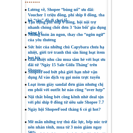
Lương về, Shopee “bùng nổ” ưu đãi:
Voucher 1 triệu đồng, phí ship 0 đồng, tha
hồ “tậu” đồ đi chơi lễ
Tận dụng phí ship 0 đồng, hội nội trợ
nhanh chóng chốt đơn 3 ‘bảo bối’ gia dụng
nặng ký
Những món ăn ngon, thay cho “ngôn ngữ”
của yêu thương
Sức hút của những chú Capybara chưa hạ
nhiệt, giới trẻ tranh thủ săn lùng loạt item
hot hit
Giải nhiệt nhu cầu mua sắm hè với loạt ưu
đãi từ ‘Ngày 15 Sale Giữa Tháng’ trên
Shopee
ShopeeFood bứt phá giới hạn nhờ vận
dụng AI vào dịch vụ gọi món trực tuyến
Loạt item giày sandal đơn giản nhưng chị
em phối với outfit hè nào cũng “over hợp”
Nội thất bỗng bớt cồng kềnh nhờ deal xịn
với phí ship 0 đồng từ siêu sale Shopee 7.7
Ngày hội ShopeeFood tháng 6 có gì hot?
Mê mẩn những trợ thủ đắc lực, bếp núc trở
nên nhàn tênh, mua từ 3 món giảm ngay
50%