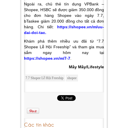
Ngoài ra, chủ thẻ tín dụng VPBank –
Shopee, HSBC sẽ được giảm 350.000 đồng
cho đơn hàng Shopee vào ngày 7.7,
bTaskee giảm 20.000 đồng cho tất cả đơn
hàng. Chi tiết:
https://shopee.vn/m/uu-
dai-doi-tac
.
Khám phá thêm nhiều ưu đãi từ “7.7
Shopee Lễ Hội Freeship” và tham gia mua
sắm ngay hôm nay tại
https://shopee.vn/m/7-7
.
Mây Mây/Lifestyle
7.7 Shopee Lễ Hội Freeship
shopee
Các tin khác