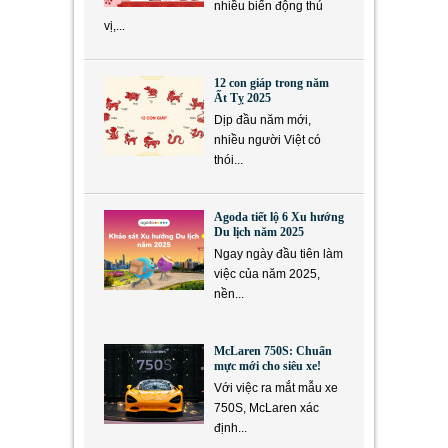
nhiều biến động thú
vị,...
12 con giáp trong năm
Ất Tỵ 2025
Dịp đầu năm mới,
nhiều người Việt có
thói...
Agoda tiết lộ 6 Xu hướng
Du lịch năm 2025
Ngay ngày đầu tiên làm
việc của năm 2025,
nền...
McLaren 750S: Chuẩn
mực mới cho siêu xe!
Với việc ra mắt mẫu xe
750S, McLaren xác
định...