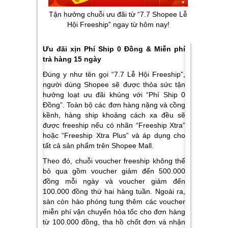
Tận hưởng chuỗi ưu đãi từ “7.7 Shopee Lễ
Hội Freeship” ngay từ hôm nay!
Ưu đãi xịn Phí Ship 0 Đồng & Miễn phí
trả hàng 15 ngày
Đúng y như tên gọi “7.7 Lễ Hội Freeship”,
người dùng Shopee sẽ được thỏa sức tận
hưởng loạt ưu đãi khủng với “Phí Ship 0
Đồng”. Toàn bộ các đơn hàng nặng và cồng
kềnh, hàng ship khoảng cách xa đều sẽ
được freeship nếu có nhãn “Freeship Xtra”
hoặc “Freeship Xtra Plus” và áp dụng cho
tất cả sản phẩm trên Shopee Mall.
Theo đó, chuỗi voucher freeship không thể
bỏ qua gồm voucher giảm đến 500.000
đồng mỗi ngày và voucher giảm đến
100.000 đồng thứ hai hàng tuần. Ngoài ra,
sàn còn hào phóng tung thêm các voucher
miễn phí vận chuyển hỏa tốc cho đơn hàng
từ 100.000 đồng, tha hồ chốt đơn và nhận