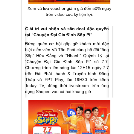
Xem và lưu voucher giảm giá đến 50% ngay
trên video cực kỳ tiện lợi.
Giải trí vui nhộn và săn deal độc quyền
tại “Chuyện Đại Gia Đình Sốp Pi”
Đừng quên cơ hội gặp gỡ khách mời đặc
biệt diễn viên Võ Tấn Phát cùng bộ đôi “ông
Sốp” Hữu Đằng và “Nhanh” Quỳnh Lý tại
“Chuyện Đại Gia Đình Sốp Pi” số 7.7.
Chương trình lên sóng lúc 12H15 ngày 7.7
trên Đài Phát thanh & Truyền hình Đồng
Tháp và FPT Play, lúc 19H30 trên kênh
Today TV, đồng thời livestream trên ứng
dụng Shopee vào cả hai khung giờ.