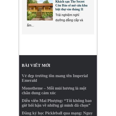
Khách sạn The Secret
Côn Đảo sẽ mở cửa khu
biệt thự vào tháng 11
Trải nghiệm nghỉ
dưỡng đẳng cấp và
ẩm...
BÀI VIẾT MỚI
Vẻ đẹp trường tồn mang tên Imperial
Emerald
Monotheme – Mỗi mùi hương là một
chân dung cảm xúc
Diễn viên Mai Phượng: “Tôi không bao
giờ hối hận về những gì mình đã chọn”
Đăng ký học Pickleball qua mạng: Nguy