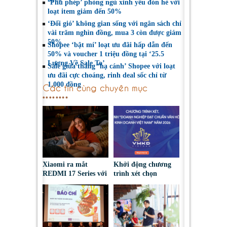
‘Phù phép’ phòng ngủ xinh yêu đón hè với
loạt item giảm đến 50%
‘Đổi gió’ không gian sống với ngân sách chỉ
vài trăm nghìn đồng, mua 3 còn được giảm
50%
Shopee ‘bật mí’ loạt ưu đãi hấp dẫn đến
50% và voucher 1 triệu đồng tại ‘25.5
Lương Về Sale To’
Sale giữa tháng ‘hạ cánh’ Shopee với loạt
ưu đãi cực choáng, rinh deal sốc chỉ từ
1.000 đồng
Các tin cùng chuyên mục
Xiaomi ra mắt
Khởi động chương
REDMI 17 Series với
trình xét chọn
pin 7.500mAh, thiết
‘Doanh nghiệp đạt
kế trẻ trung, giá từ
chuẩn Văn hóa Kinh
5,5 triệu đồng
doanh Việt Nam’
năm 2026