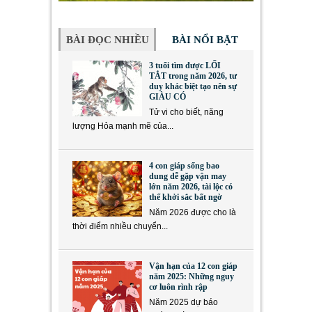
BÀI ĐỌC NHIỀU
BÀI NỔI BẬT
3 tuổi tìm được LỐI
TẮT trong năm 2026, tư
duy khác biệt tạo nên sự
GIÀU CÓ
Tử vi cho biết, năng
lượng Hỏa mạnh mẽ của...
4 con giáp sống bao
dung dễ gặp vận may
lớn năm 2026, tài lộc có
thể khởi sắc bất ngờ
Năm 2026 được cho là
thời điểm nhiều chuyển...
Vận hạn của 12 con giáp
năm 2025: Những nguy
cơ luôn rình rập
Năm 2025 dự báo