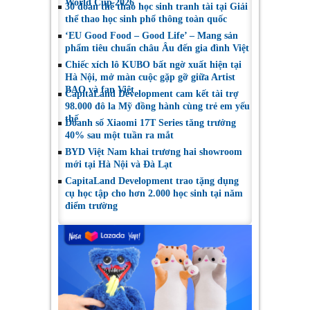
World Cup 2026
30 đoàn thể thao học sinh tranh tài tại Giải
thể thao học sinh phổ thông toàn quốc
‘EU Good Food – Good Life’ – Mang sản
phẩm tiêu chuẩn châu Âu đến gia đình Việt
Chiếc xích lô KUBO bất ngờ xuất hiện tại
Hà Nội, mở màn cuộc gặp gỡ giữa Artist
BAO và fan Việt
CapitaLand Development cam kết tài trợ
98.000 đô la Mỹ đồng hành cùng trẻ em yếu
thế
Doanh số Xiaomi 17T Series tăng trưởng
40% sau một tuần ra mắt
BYD Việt Nam khai trương hai showroom
mới tại Hà Nội và Đà Lạt
CapitaLand Development trao tặng dụng
cụ học tập cho hơn 2.000 học sinh tại năm
điểm trường