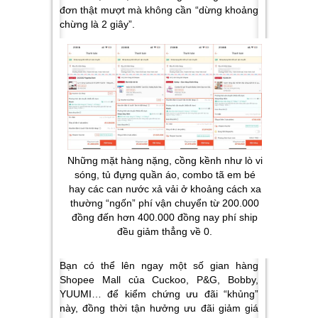
đơn thật mượt mà không cần “dừng khoảng
chừng là 2 giây”.
Những mặt hàng nặng, cồng kềnh như lò vi
sóng, tủ đựng quần áo, combo tã em bé
hay các can nước xả vải ở khoảng cách xa
thường “ngốn” phí vận chuyển từ 200.000
đồng đến hơn 400.000 đồng nay phí ship
đều giảm thẳng về 0.
Bạn có thể lên ngay một số gian hàng
Shopee Mall của Cuckoo, P&G, Bobby,
YUUMI… để kiểm chứng ưu đãi “khủng”
này, đồng thời tận hưởng ưu đãi giảm giá