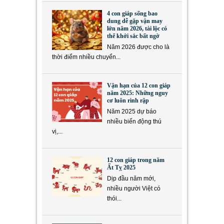
4 con giáp sống bao
dung dễ gặp vận may
lớn năm 2026, tài lộc có
thể khởi sắc bất ngờ
Năm 2026 được cho là
thời điểm nhiều chuyển...
Vận hạn của 12 con giáp
năm 2025: Những nguy
cơ luôn rình rập
Năm 2025 dự báo
nhiều biến động thú
vị,...
12 con giáp trong năm
Ất Tỵ 2025
Dịp đầu năm mới,
nhiều người Việt có
thói...