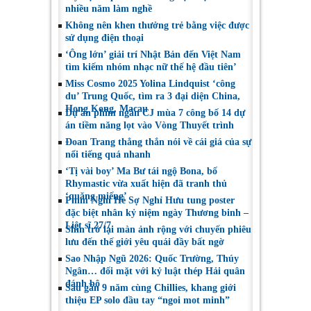
nhiều năm làm nghề
Không nên khen thưởng trẻ bằng việc được
sử dụng điện thoại
‘Ông lớn’ giải trí Nhật Bản đến Việt Nam
tìm kiếm nhóm nhạc nữ thế hệ đầu tiên’
Miss Cosmo 2025 Yolina Lindquist ‘công
du’ Trung Quốc, tìm ra 3 đại diện China,
Hong Kong, Macau
Dự án phim ngắn CJ mùa 7 công bố 14 dự
án tiềm năng lọt vào Vòng Thuyết trình
Đoan Trang thẳng thắn nói về cái giá của sự
nổi tiếng quá nhanh
‘Tị vài boy’ Ma Bư tái ngộ Bona, bố
Rhymastic vừa xuất hiện đã tranh thủ
‘quăng miếng’
Phim Nghỉ Hè Sợ Nghỉ Hưu tung poster
đặc biệt nhân kỷ niệm ngày Thương binh –
Liệt sĩ 27/7
Shin trở lại màn ảnh rộng với chuyến phiêu
lưu đến thế giới yêu quái đầy bất ngờ
Sao Nhập Ngũ 2026: Quốc Trường, Thúy
Ngân… đối mặt với kỷ luật thép Hải quân
đánh bộ
Sau gần 9 năm cùng Chillies, khang giới
thiệu EP solo đầu tay “ngoi mot minh”