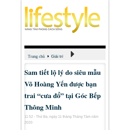
Giải trí
Trang chủ
Sam tiết lộ lý do siêu mẫu
Xem - Nghe - Đọc
Võ Hoàng Yến được bạn
trai “cưa đổ” tại Góc Bếp
Thông Minh
11:52 - Thứ Ba, ngày 11 tháng Tháng Tám năm
2020