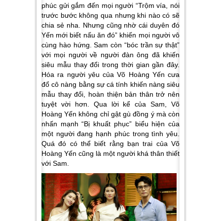
phúc gửi gắm đến mọi người “Trộm vía, nói
trước bước không qua nhưng khi nào có sẽ
chia sẻ nha. Nhưng cũng nhờ cái duyên đó
Yến mới biết nấu ăn đó” khiến mọi người vô
cùng hào hứng. Sam còn “bóc trần sự thật”
với mọi người về người đàn ông đã khiến
siêu mẫu thay đổi trong thời gian gần đây.
Hóa ra người yêu của Võ Hoàng Yến cưa
đổ cô nàng bằng sự cá tính khiến nàng siêu
mẫu thay đổi, hoàn thiện bản thân trở nên
tuyệt vời hơn. Qua lời kể của Sam, Võ
Hoàng Yến không chỉ gật gù đồng ý mà còn
nhấn mạnh “Bị khuất phục” biểu hiện của
một người đang hạnh phúc trong tình yêu.
Quá đó có thể biết rằng bạn trai của Võ
Hoàng Yến cũng là một người khá thân thiết
với Sam.