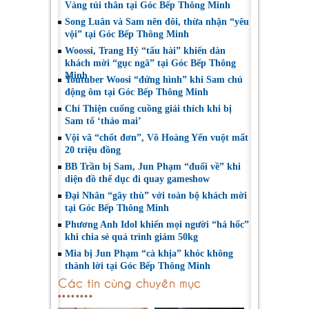
Vàng tủi thân tại Góc Bếp Thông Minh
Song Luân và Sam nên đôi, thừa nhận “yêu
vội” tại Góc Bếp Thông Minh
Woossi, Trang Hý “tấu hài” khiến dàn
khách mời “gục ngã” tại Góc Bếp Thông
Minh
Youtuber Woosi “đứng hình” khi Sam chủ
động ôm tại Góc Bếp Thông Minh
Chí Thiện cuống cuồng giải thích khi bị
Sam tố ‘thảo mai’
Vội vã “chốt đơn”, Võ Hoàng Yến vuột mất
20 triệu đồng
BB Trần bị Sam, Jun Phạm “đuổi về” khi
diện đồ thể dục đi quay gameshow
Đại Nhân “gây thù” với toàn bộ khách mời
tại Góc Bếp Thông Minh
Phương Anh Idol khiến mọi người “há hốc”
khi chia sẻ quá trình giảm 50kg
Mia bị Jun Phạm “cà khịa” khóc không
thành lời tại Góc Bếp Thông Minh
Các tin cùng chuyên mục