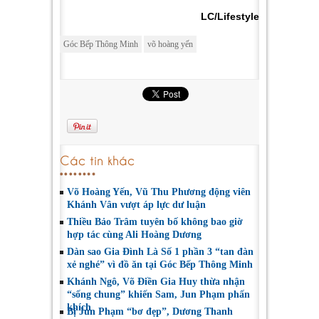
LC/Lifestyle
Góc Bếp Thông Minh
võ hoàng yến
Các tin khác
Võ Hoàng Yến, Vũ Thu Phương động viên
Khánh Vân vượt áp lực dư luận
Thiều Bảo Trâm tuyên bố không bao giờ
hợp tác cùng Ali Hoàng Dương
Dàn sao Gia Đình Là Số 1 phần 3 “tan đàn
xẻ nghé” vì đồ ăn tại Góc Bếp Thông Minh
Khánh Ngô, Võ Điền Gia Huy thừa nhận
“sống chung” khiến Sam, Jun Phạm phấn
khích
Bị Jun Phạm “bơ đẹp”, Dương Thanh