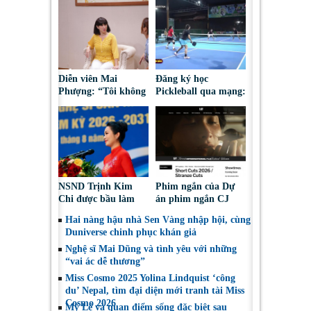
Diễn viên Mai
Đăng ký học
Phượng: “Tôi không
Pickleball qua mạng:
bao giờ hối hận về
Nguy cơ bị chiếm
những gì mình đã
đoạt tài sản
chọn”
NSND Trịnh Kim
Phim ngắn của Dự
Chi được bầu làm
án phim ngắn CJ
Phó Chủ tịch Hội
tiếp tục được đề cử
Hai nàng hậu nhà Sen Vàng nhập hội, cùng
Nghệ sĩ Sân khấu
tại LHP quốc tế
Duniverse chinh phục khán giả
Việt Nam
Toronto 2026
Nghệ sĩ Mai Dũng và tình yêu với những
“vai ác dễ thương”
Miss Cosmo 2025 Yolina Lindquist ‘công
du’ Nepal, tìm đại diện mới tranh tài Miss
Cosmo 2026
Mỹ Lệ và quan điểm sống đặc biệt sau