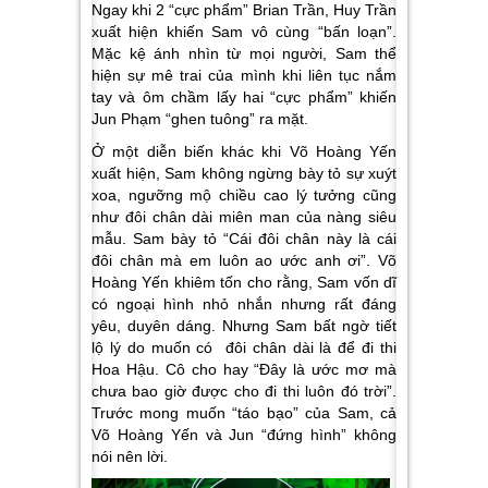
Ngay khi 2 “cực phẩm” Brian Trần, Huy Trần
xuất hiện khiến Sam vô cùng “bấn loạn”.
Mặc kệ ánh nhìn từ mọi người, Sam thể
hiện sự mê trai của mình khi liên tục nắm
tay và ôm chầm lấy hai “cực phẩm” khiến
Jun Phạm “ghen tuông” ra mặt.
Ở một diễn biến khác khi Võ Hoàng Yến
xuất hiện, Sam không ngừng bày tỏ sự xuýt
xoa, ngưỡng mộ chiều cao lý tưởng cũng
như đôi chân dài miên man của nàng siêu
mẫu. Sam bày tỏ “Cái đôi chân này là cái
đôi chân mà em luôn ao ước anh ơi”. Võ
Hoàng Yến khiêm tốn cho rằng, Sam vốn dĩ
có ngoại hình nhỏ nhắn nhưng rất đáng
yêu, duyên dáng. Nhưng Sam bất ngờ tiết
lộ lý do muốn có đôi chân dài là để đi thi
Hoa Hậu. Cô cho hay “Đây là ước mơ mà
chưa bao giờ được cho đi thi luôn đó trời”.
Trước mong muốn “táo bạo” của Sam, cả
Võ Hoàng Yến và Jun “đứng hình” không
nói nên lời.