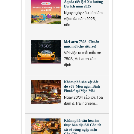
Agoda tiết lộ 6 Xu hướng
Du lịch năm 2025
Ngay ngày đầu tiên làm
việc của năm 2025,
nền...
McLaren 750S: Chuẩn
mực mới cho siêu xe!
Với việc ra mắt mẫu xe
750S, McLaren xác
định...
Khám phá sản vật đất
đỏ với ‘Món ngon Bình
Phước’ tại Mặn Mòi
Ngày 20/04 sắp tới, Tọa
đàm & Trải nghiệm...
Khám phá văn hóa ẩm
thực bản địa Sài Gòn từ
xứ sở rừng ngập mặn
Cần Giờ