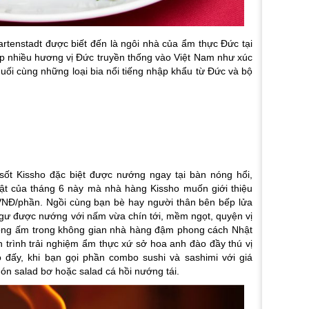
tenstadt được biết đến là ngôi nhà của ẩm thực Đức tại
 nhiều hương vị Đức truyền thống vào Việt Nam như xúc
muối cùng những loại bia nổi tiếng nhập khẩu từ Đức và bộ
ốt Kissho đặc biệt được nướng ngay tại bàn nóng hổi,
ật của tháng 6 này mà nhà hàng Kissho muốn giới thiệu
VNĐ/phần. Ngồi cùng bạn bè hay người thân bên bếp lửa
gư được nướng với nấm vừa chín tới, mềm ngọt, quyện vị
nồng ấm trong không gian nhà hàng đậm phong cách Nhật
h trình trải nghiệm ẩm thực xứ sở hoa anh đào đầy thú vị
 đấy, khi bạn gọi phần combo sushi và sashimi với giá
n salad bơ hoặc salad cá hồi nướng tái.