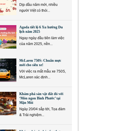
Dịp đầu năm mới, nhiều
người Việt có thói...
Agoda tiết lộ 6 Xu hướng Du
lịch năm 2025
Ngay ngày đầu tiên làm việc
của năm 2025, nền...
McLaren 750S: Chuẩn mực
mới cho siêu xe!
Với việc ra mắt mẫu xe 750S,
McLaren xác định...
Khám phá sản vật đất đỏ với
‘Món ngon Bình Phước’ tại
Mặn Mòi
Ngày 20/04 sắp tới, Tọa đàm
& Trải nghiệm...