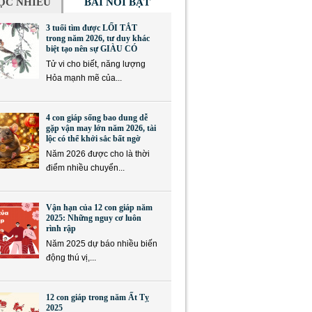
ỌC NHIỀU
BÀI NỔI BẬT
3 tuổi tìm được LỐI TẮT
trong năm 2026, tư duy khác
biệt tạo nên sự GIÀU CÓ
Tử vi cho biết, năng lượng
Hỏa mạnh mẽ của...
4 con giáp sống bao dung dễ
gặp vận may lớn năm 2026, tài
lộc có thể khởi sắc bất ngờ
Năm 2026 được cho là thời
điểm nhiều chuyển...
Vận hạn của 12 con giáp năm
2025: Những nguy cơ luôn
rình rập
Năm 2025 dự báo nhiều biến
động thú vị,...
12 con giáp trong năm Ất Tỵ
2025