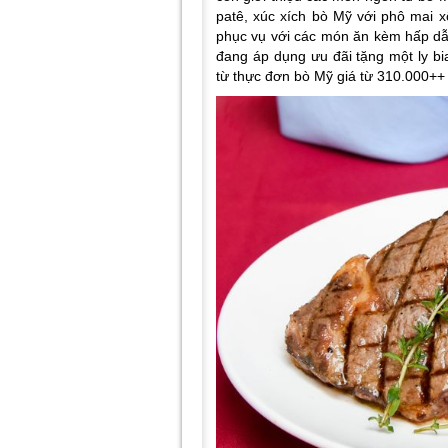
patê, xúc xích bò Mỹ với phô mai 
phục vụ với các món ăn kèm hấp dẫ
đang áp dụng ưu đãi tặng một ly b
từ thực đơn bò Mỹ giá từ 310.000++