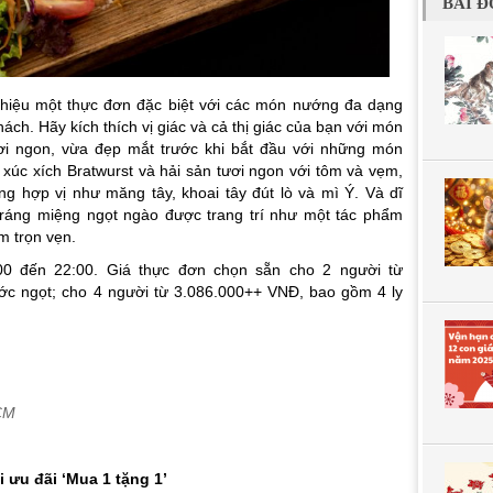
BÀI Đ
 thiệu một thực đơn đặc biệt với các món nướng đa dạng
ách. Hãy kích thích vị giác và cả thị giác của bạn với món
ươi ngon, vừa đẹp mắt trước khi bắt đầu với những món
 xúc xích Bratwurst và hải sản tươi ngon với tôm và vẹm,
g hợp vị như măng tây, khoai tây đút lò và mì Ý. Và dĩ
tráng miệng ngọt ngào được trang trí như một tác phẩm
m trọn vẹn.
00 đến 22:00. Giá thực đơn chọn sẵn cho 2 người từ
ớc ngọt; cho 4 người từ 3.086.000++ VNĐ, bao gồm 4 ly
CM
 ưu đãi ‘Mua 1 tặng 1’