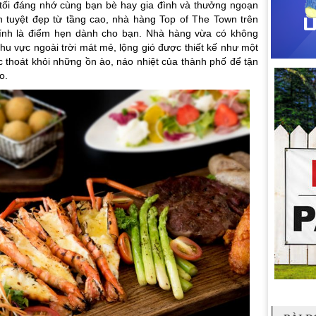
ối đáng nhớ cùng bạn bè hay gia đình và thưởng ngoạn
h tuyệt đẹp từ tầng cao, nhà hàng Top of The Town trên
ính là điểm hẹn dành cho bạn. Nhà hàng vừa có không
hu vực ngoài trời mát mẻ, lộng gió được thiết kế như một
 thoát khỏi những ồn ào, náo nhiệt của thành phố để tận
ao.