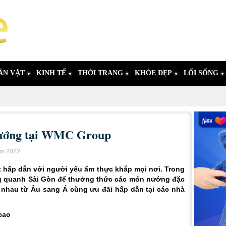
ÂN VẬT
KINH TẾ
THỜI TRANG
KHỎE ĐẸP
LỐI SỐNG
nướng tại WMC Group
ăm 2022
hấp dẫn với người yêu ẩm thực khắp mọi nơi. Trong
ng quanh Sài Gòn để thưởng thức các món nướng đặc
nhau từ Âu sang Á cùng ưu đãi hấp dẫn tại các nhà
cao