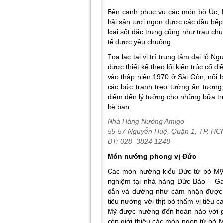
Bên cạnh phục vụ các món bò Úc, M
hải sản tươi ngon được các đầu bếp
loại sốt đặc trưng cũng như trau ch
tế được yêu chuộng.
Tọa lạc tại vị trí trung tâm đại lộ
được thiết kế theo lối kiến trúc cổ
vào thập niên 1970 ở Sài Gòn, nổi 
các bức tranh treo tường ấn tượng
điểm đến lý tưởng cho những bữa tr
bè bạn.
Nhà Hàng Nướng Amigo
55-57 Nguyễn Huệ, Quận 1, TP. HC
ĐT:
028 3824 1248
Món nướng phong vị Đức
Các món nướng kiểu Đức từ bò Mỹ 
nghiệm tại nhà hàng Đức Bảo – Gar
dẫn và dường như cảm nhận được 
tiêu nướng với thịt bò thấm vị tiê
Mỹ được nướng đến hoàn hảo với gi
còn giới thiệu các món ngon từ bò 