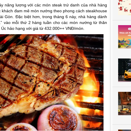
ầy năng lượng với các món steak trứ danh của nhà hàng
ực khách đam mê món nướng theo phong cách steakhouse
ài Gòn. Đặc biệt hơn, trong tháng 6 này, nhà hàng dành
1” vào mỗi thứ 2 hàng tuần cho các món nướng từ thăn
ò Úc hảo
hạng với giá từ 432.000++ VNĐ/món.