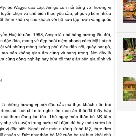
ỹ, bò Wagyu cao cấp, Amigo còn nổi tiếng với hương vị
 tuyển chọn và chế biến theo yêu cầu, phục vụ kèm nhiều
uốt thêm khẩu vị cho khách với bộ sưu tập rượu vang quốc
 Nguyễn Huệ từ năm 1998, Amigo là nhà hàng nướng lâu đời,
 điển độc đáo, mang vẻ đẹp hoài niệm phong cách Mỹ Latinh
bật với những mảng tường phù điêu đắp nổi, quầy bar gỗ,
, tạo nên không gian ấm cúng và sang trọng. Nơi đây là
ưa cùng đồng nghiệp hay bữa tối thư giãn bên gia đình và
M
là những hương vị mới đặc sắc mà thực khách nên trải
tenstadt bởi chỉ mới nghe tên món ăn thôi đã thấy hấp
mùi thơm đang lan tỏa. Thử ngay món thăn bò Mỹ tẩm
u cay nhẹ và quyện trong nước sốt đậm đà hay món sườn bò
a vị đặc biệt. Ngoài các món nướng từ bò Mỹ, thực đơn
Mỹ chuẩn vị Đức như thăn bò Mỹ cuộn ba rọi hun khói phủ