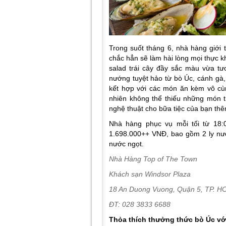
Trong suốt tháng 6, nhà hàng giới
chắc hẳn sẽ làm hài lòng mọi thực kh
salad trái cây đầy sắc màu vừa t
nướng tuyệt hảo từ bò Úc, cánh gà,
kết hợp với các món ăn kèm vô cùn
nhiên không thể thiếu những món 
nghệ thuật cho bữa tiệc của bạn thê
Nhà hàng phục vụ mỗi tối từ 18:
1.698.000++ VNĐ, bao gồm 2 ly nư
nước ngọt.
Nhà Hàng
Top of The Town
Khách sạn Windsor Plaza
18 An Duong Vuong, Quận 5, TP. H
ĐT: 028 3833 6688
Thỏa thích thưởng thức bò Úc với