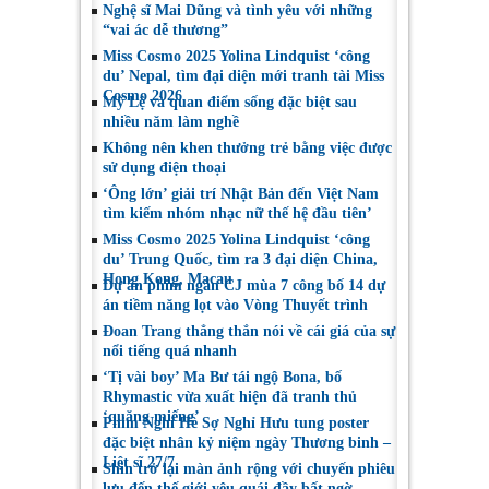
Nghệ sĩ Mai Dũng và tình yêu với những
“vai ác dễ thương”
Miss Cosmo 2025 Yolina Lindquist ‘công
du’ Nepal, tìm đại diện mới tranh tài Miss
Cosmo 2026
Mỹ Lệ và quan điểm sống đặc biệt sau
nhiều năm làm nghề
Không nên khen thưởng trẻ bằng việc được
sử dụng điện thoại
‘Ông lớn’ giải trí Nhật Bản đến Việt Nam
tìm kiếm nhóm nhạc nữ thế hệ đầu tiên’
Miss Cosmo 2025 Yolina Lindquist ‘công
du’ Trung Quốc, tìm ra 3 đại diện China,
Hong Kong, Macau
Dự án phim ngắn CJ mùa 7 công bố 14 dự
án tiềm năng lọt vào Vòng Thuyết trình
Đoan Trang thẳng thắn nói về cái giá của sự
nổi tiếng quá nhanh
‘Tị vài boy’ Ma Bư tái ngộ Bona, bố
Rhymastic vừa xuất hiện đã tranh thủ
‘quăng miếng’
Phim Nghỉ Hè Sợ Nghỉ Hưu tung poster
đặc biệt nhân kỷ niệm ngày Thương binh –
Liệt sĩ 27/7
Shin trở lại màn ảnh rộng với chuyến phiêu
lưu đến thế giới yêu quái đầy bất ngờ