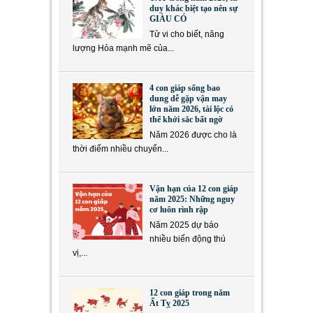
duy khác biệt tạo nên sự
GIÀU CÓ
Tử vi cho biết, năng
lượng Hỏa mạnh mẽ của...
4 con giáp sống bao
dung dễ gặp vận may
lớn năm 2026, tài lộc có
thể khởi sắc bất ngờ
Năm 2026 được cho là
thời điểm nhiều chuyển...
Vận hạn của 12 con giáp
năm 2025: Những nguy
cơ luôn rình rập
Năm 2025 dự báo
nhiều biến động thú
vị,...
12 con giáp trong năm
Ất Tỵ 2025