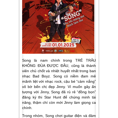
Song là nam chính trong TRẺ TRÂU
KHÔNG ĐÙA ĐƯỢC ĐÂU, cũng là thành
viên chủ chốt và nhiệt huyết nhất trong ban
nhạc Bad Boyz. Song có niềm đam mê
mãnh liệt với nhạc rock, cậu bé “cảm nắng”
vô bờ bến chị đẹp Jinny. Vì muốn gây ấn
tượng với Jinny, Song đã rủ rê “đồng bọn”
đăng ký thi Star Hunt để chứng minh tài
năng, thậm chí còn mời Jinny làm giọng ca
chính.
Trong nhóm, Song chơi guitar điện và đảm