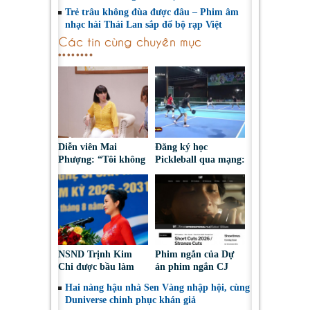
Trẻ trâu không đùa được đâu – Phim âm
nhạc hài Thái Lan sắp đổ bộ rạp Việt
Các tin cùng chuyên mục
Diễn viên Mai
Đăng ký học
Phượng: “Tôi không
Pickleball qua mạng:
bao giờ hối hận về
Nguy cơ bị chiếm
những gì mình đã
đoạt tài sản
chọn”
NSND Trịnh Kim
Phim ngắn của Dự
Chi được bầu làm
án phim ngắn CJ
Phó Chủ tịch Hội
tiếp tục được đề cử
Hai nàng hậu nhà Sen Vàng nhập hội, cùng
Nghệ sĩ Sân khấu
tại LHP quốc tế
Duniverse chinh phục khán giả
Việt Nam
Toronto 2026