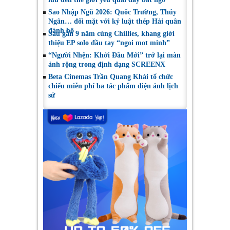
Sao Nhập Ngũ 2026: Quốc Trường, Thúy
Ngân… đối mặt với kỷ luật thép Hải quân
đánh bộ
Sau gần 9 năm cùng Chillies, khang giới
thiệu EP solo đầu tay “ngoi mot minh”
“Người Nhện: Khởi Đầu Mới” trở lại màn
ảnh rộng trong định dạng SCREENX
Beta Cinemas Trần Quang Khải tổ chức
chiếu miễn phí ba tác phẩm điện ảnh lịch
sử