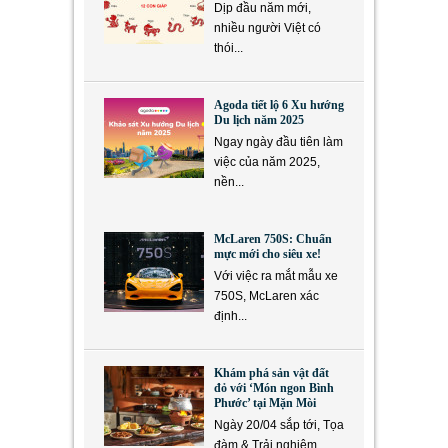
Dịp đầu năm mới,
nhiều người Việt có
thói...
Agoda tiết lộ 6 Xu hướng
Du lịch năm 2025
Ngay ngày đầu tiên làm
việc của năm 2025,
nền...
McLaren 750S: Chuẩn
mực mới cho siêu xe!
Với việc ra mắt mẫu xe
750S, McLaren xác
định...
Khám phá sản vật đất
đỏ với ‘Món ngon Bình
Phước’ tại Mặn Mòi
Ngày 20/04 sắp tới, Tọa
đàm & Trải nghiệm...