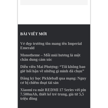
BÀI VIẾT MỚI
Vẻ đẹp trường tồn mang tên Imperial
Emerald
Monotheme – Mỗi mùi hương là một
chân dung cảm xúc
Diễn viên Mai Phượng: “Tôi không bao
giờ hối hận về những gì mình đã chọn”
Đăng ký học Pickleball qua mạng: Nguy
cơ bị chiếm đoạt tài sản
Xiaomi ra mắt REDMI 17 Series với pin
7.500mAh, thiết kế trẻ trung, giá từ 5,5
triệu đồng