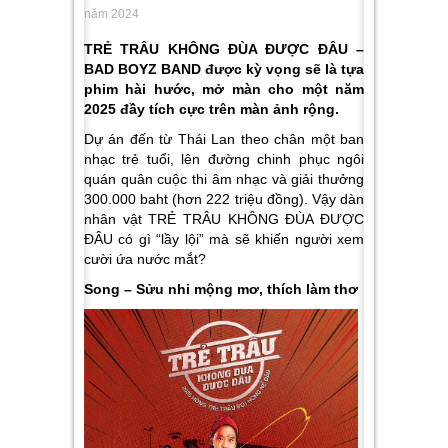
năm 2024
TRẺ TRÂU KHÔNG ĐÙA ĐƯỢC ĐÂU –
BAD BOYZ BAND được kỳ vọng sẽ là tựa
phim hài hước, mở màn cho một năm
2025 đầy tích cực trên màn ảnh rộng.
Dự án đến từ Thái Lan theo chân một ban
nhạc trẻ tuổi, lên đường chinh phục ngôi
quán quân cuộc thi âm nhạc và giải thưởng
300.000 baht (hơn 222 triệu đồng). Vậy dàn
nhân vật TRẺ TRÂU KHÔNG ĐÙA ĐƯỢC
ĐÂU có gì “lầy lội” mà sẽ khiến người xem
cười ứa nước mắt?
Song – Sửu nhi mộng mơ, thích làm thơ