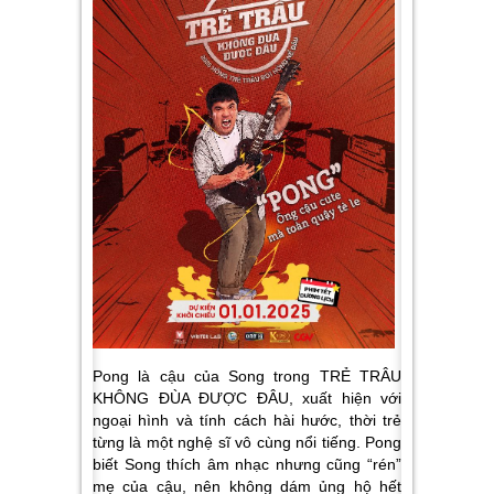
Pong là cậu của Song trong TRẺ TRÂU
KHÔNG ĐÙA ĐƯỢC ĐÂU, xuất hiện với
ngoại hình và tính cách hài hước, thời trẻ
từng là một nghệ sĩ vô cùng nổi tiếng. Pong
biết Song thích âm nhạc nhưng cũng “rén”
mẹ của cậu, nên không dám ủng hộ hết