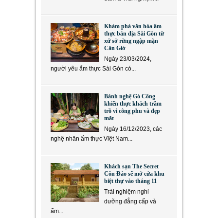
Khám phá văn hóa ẩm
thực bản địa Sài Gòn từ
xứ sở rừng ngập mặn
Cần Giờ
Ngày 23/03/2024,
người yêu ẩm thực Sài Gòn có...
Bánh nghệ Gò Công
khiến thực khách trầm
trồ vì công phu và đẹp
mắt
Ngày 16/12/2023, các
nghệ nhân ẩm thực Việt Nam...
Khách sạn The Secret
Côn Đảo sẽ mở cửa khu
biệt thự vào tháng 11
Trải nghiệm nghỉ
dưỡng đẳng cấp và
ẩm...