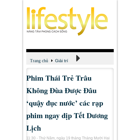
Giải trí
Trang chủ
Phim Thái Trẻ Trâu
Xem - Nghe - Đọc
Không Đùa Được Đâu
‘quậy đục nước’ các rạp
phim ngay dịp Tết Dương
Lịch
11:30 - Thứ Năm, ngày 19 tháng Tháng Mười Hai