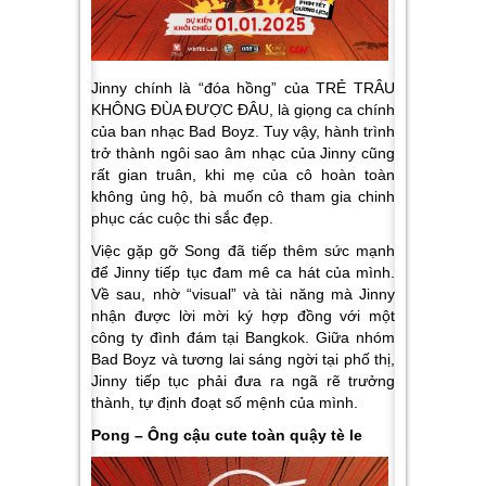
Jinny chính là “đóa hồng” của TRẺ TRÂU
KHÔNG ĐÙA ĐƯỢC ĐÂU, là giọng ca chính
của ban nhạc Bad Boyz. Tuy vậy, hành trình
trở thành ngôi sao âm nhạc của Jinny cũng
rất gian truân, khi mẹ của cô hoàn toàn
không ủng hộ, bà muốn cô tham gia chinh
phục các cuộc thi sắc đẹp.
Việc gặp gỡ Song đã tiếp thêm sức mạnh
để Jinny tiếp tục đam mê ca hát của mình.
Về sau, nhờ “visual” và tài năng mà Jinny
nhận được lời mời ký hợp đồng với một
công ty đình đám tại Bangkok. Giữa nhóm
Bad Boyz và tương lai sáng ngời tại phố thị,
Jinny tiếp tục phải đưa ra ngã rẽ trưởng
thành, tự định đoạt số mệnh của mình.
Pong – Ông cậu cute toàn quậy tè le