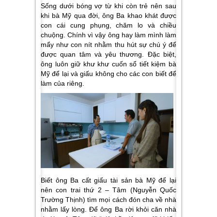
Sống dưới bóng vợ từ khi còn trẻ nên sau
khi bà Mỹ qua đời, ông Ba khao khát được
con cái cung phụng, chăm lo và chiều
chuộng. Chính vì vậy ông hay làm mình làm
mẩy như con nít nhằm thu hút sự chú ý để
được quan tâm và yêu thương. Đặc biệt,
ông luôn giữ khư khư cuốn sổ tiết kiệm bà
Mỹ để lại và giấu không cho các con biết để
làm của riêng.
Biết ông Ba cất giấu tài sản bà Mỹ để lại
nên con trai thứ 2 – Tâm (Nguyễn Quốc
Trường Thịnh) tìm mọi cách đón cha về nhà
nhằm lấy lòng. Để ông Ba rời khỏi căn nhà