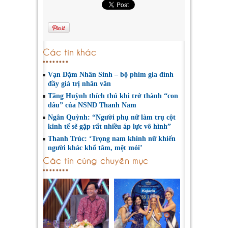
Các tin khác
Vạn Dặm Nhân Sinh – bộ phim gia đình
đầy giá trị nhân văn
Tăng Huỳnh thích thú khi trở thành “con
dâu” của NSND Thanh Nam
Ngân Quỳnh: “Người phụ nữ làm trụ cột
kinh tế sẽ gặp rất nhiều áp lực vô hình”
Thanh Trúc: ‘Trọng nam khinh nữ khiến
người khác khổ tâm, mệt mỏi’
Các tin cùng chuyên mục