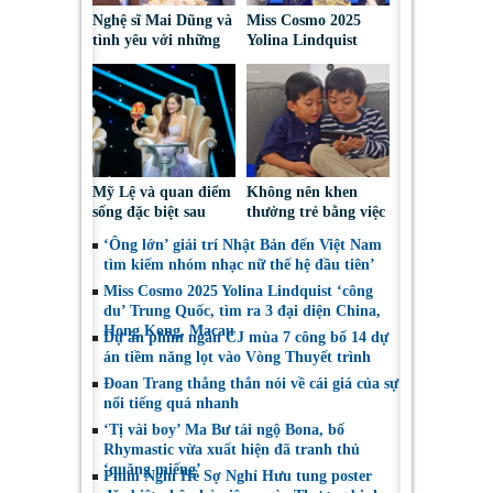
Nghệ sĩ Mai Dũng và
Miss Cosmo 2025
tình yêu với những
Yolina Lindquist
“vai ác dễ thương”
‘công du’ Nepal, tìm
đại diện mới tranh
tài Miss Cosmo 2026
Mỹ Lệ và quan điểm
Không nên khen
sống đặc biệt sau
thưởng trẻ bằng việc
nhiều năm làm nghề
được sử dụng điện
‘Ông lớn’ giải trí Nhật Bản đến Việt Nam
thoại
tìm kiếm nhóm nhạc nữ thế hệ đầu tiên’
Miss Cosmo 2025 Yolina Lindquist ‘công
du’ Trung Quốc, tìm ra 3 đại diện China,
Hong Kong, Macau
Dự án phim ngắn CJ mùa 7 công bố 14 dự
án tiềm năng lọt vào Vòng Thuyết trình
Đoan Trang thẳng thắn nói về cái giá của sự
nổi tiếng quá nhanh
‘Tị vài boy’ Ma Bư tái ngộ Bona, bố
Rhymastic vừa xuất hiện đã tranh thủ
‘quăng miếng’
Phim Nghỉ Hè Sợ Nghỉ Hưu tung poster