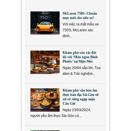
McLaren 750S: Chuẩn
mực mới cho siêu xe!
Với việc ra mắt mẫu xe
750S, McLaren xác
định...
Khám phá sản vật đất
đỏ với ‘Món ngon Bình
Phước’ tại Mặn Mòi
Ngày 20/04 sắp tới, Tọa
đàm & Trải nghiệm...
Khám phá văn hóa ẩm
thực bản địa Sài Gòn từ
xứ sở rừng ngập mặn
Cần Giờ
Ngày 23/03/2024,
người yêu ẩm thực Sài Gòn có...