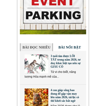
BÀI ĐỌC NHIỀU
BÀI NỔI BẬT
3 tuổi tìm được LỐI
TẮT trong năm 2026, tư
duy khác biệt tạo nên sự
GIÀU CÓ
Tử vi cho biết, năng
lượng Hỏa mạnh mẽ của...
4 con giáp sống bao
dung dễ gặp vận may
lớn năm 2026, tài lộc có
thể khởi sắc bất ngờ
Năm 2026 được cho là