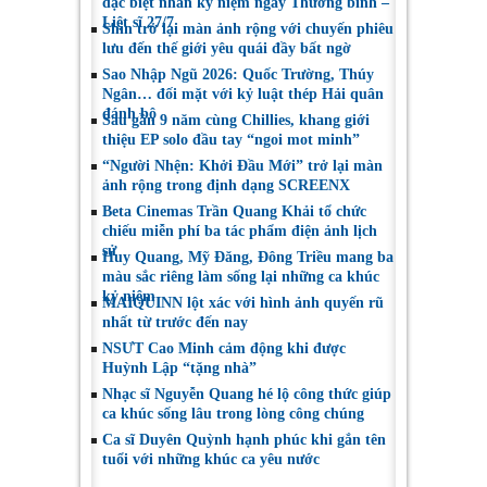
đặc biệt nhân kỷ niệm ngày Thương binh –
Liệt sĩ 27/7
Shin trở lại màn ảnh rộng với chuyến phiêu
lưu đến thế giới yêu quái đầy bất ngờ
Sao Nhập Ngũ 2026: Quốc Trường, Thúy
Ngân… đối mặt với kỷ luật thép Hải quân
đánh bộ
Sau gần 9 năm cùng Chillies, khang giới
thiệu EP solo đầu tay “ngoi mot minh”
“Người Nhện: Khởi Đầu Mới” trở lại màn
ảnh rộng trong định dạng SCREENX
Beta Cinemas Trần Quang Khải tổ chức
chiếu miễn phí ba tác phẩm điện ảnh lịch
sử
Huy Quang, Mỹ Đăng, Đông Triều mang ba
màu sắc riêng làm sống lại những ca khúc
kỷ niệm
MAIQUINN lột xác với hình ảnh quyến rũ
nhất từ trước đến nay
NSƯT Cao Minh cảm động khi được
Huỳnh Lập “tặng nhà”
Nhạc sĩ Nguyễn Quang hé lộ công thức giúp
ca khúc sống lâu trong lòng công chúng
Ca sĩ Duyên Quỳnh hạnh phúc khi gắn tên
tuổi với những khúc ca yêu nước