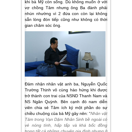
khi bà Mỹ còn sống. Dù không muốn ở với
vợ chồng Tâm nhưng ông Ba đành phải
nhún nhường vì 2 đứa con còn lại không
sẵn lòng đón tiếp cũng như không có thời
gian chăm sóc ông.
Đảm nhận nhân vật anh ba, Nguyễn Quốc
Trường Thịnh vô cùng hào hứng khi được
trở thành con trai của NSND Thanh Nam và
NS Ngân Quỳnh. Bên cạnh đó nam diễn
viên chia sẻ Tâm ích kỷ một phần do sự
chiều chuộng của bà Mỹ gây nên: “
Nhân vật
Tâm trong Vạn Dặm Nhân Sinh bề ngoài có
vẻ nóng tính, hấp tấp và khá bốc đồng
trong tất cả những chuyện gia đình nhưng ở