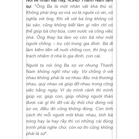
Nói về nhân vật này, NSND Thanh Nam tâm
sự: “
Ông Ba là một nhân vật khá thú vị.
Không phải ông sợ mà vợ là người có ơn, có
nghĩa với ông. Khi về với bà ông không có
tài sản, cũng không biết làm gì nên chỉ có
thể giúp bà chợ búa, cơm nước và công việc
nhà. Ông thay bà làm vợ còn bà như một
người chồng – trụ cột trong gia đình. Bà đi
làm kiếm tiền về nuôi chồng con, thì ông có
trách nhiệm ở nhà lo gia đình, con cái.
Người ta nói ông Ba sợ vợ nhưng Thanh
Nam không nghĩ như vậy. Vợ chồng ở với
nhau không phải là sợ nhau đâu mà thương
nhau, quý nhau và giúp đỡ nhau trong công
việc hằng ngày. Ví dụ mình rảnh thì mình
giúp vợ, giúp con, giúp những người thân
được cái gì thì đỡ cái ấy thôi chứ đừng nói
sợ vợ, điều đó cũng không đúng. Còn tính
cách thì mỗi người một khác nhau, tính bà
nóng hay la hay rầy thì có những cái đúng
mình phải nghe chứ, còn sợ thì cũng không
phải là sợ
“.