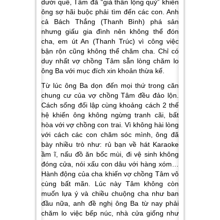
dưới quê, Tâm đã “giả thần lộng quỷ” khiến
ông sợ hãi buộc phải tìm đến các con. Anh
cả Bách Thắng (Thanh Bình) phá sản
nhưng giấu gia đình nên không thể đón
cha, em út An (Thanh Trúc) vì công việc
bận rộn cũng không thể chăm cha. Chỉ có
duy nhất vợ chồng Tâm sẵn lòng chăm lo
ông Ba với mục đích xin khoản thừa kế.
Từ lúc ông Ba dọn đến mọi thứ trong căn
chung cư của vợ chồng Tâm đều đảo lộn.
Cách sống đối lập cùng khoảng cách 2 thế
hệ khiến ông không ngừng tranh cãi, bất
hòa với vợ chồng con trai. Vì không hài lòng
với cách các con chăm sóc mình, ông đã
bày nhiều trò như: rủ bạn về hát Karaoke
ầm ĩ, nấu đồ ăn bốc mùi, đi vệ sinh không
đóng cửa, nói xấu con dâu với hàng xóm…
Hành động của cha khiến vợ chồng Tâm vô
cùng bất mãn. Lúc này Tâm không còn
muốn lựa ý và chiều chuộng cha như ban
đầu nữa, anh đề nghị ông Ba từ nay phải
chăm lo việc bếp núc, nhà cửa giống như