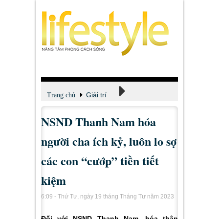
Giải trí
Trang chủ
NSND Thanh Nam hóa
Xem - Nghe - Đọc
người cha ích kỷ, luôn lo sợ
các con “cướp” tiền tiết
kiệm
6:09 - Thứ Tư, ngày 19 tháng Tháng Tư năm 2023
Đối với NSND Thanh Nam, hóa thân