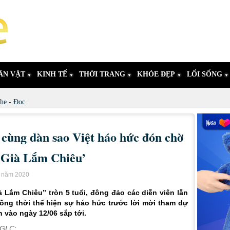
ÂN VẬT
KINH TẾ
THỜI TRANG
KHỎE ĐẸP
LỐI SỐNG
he - Đọc
cùng dàn sao Việt háo hức đón chờ
i Già Lắm Chiêu’
u năm 2020
à Lắm Chiêu” tròn 5 tuổi, đông đảo các diễn viên lẫn
đồng thời thể hiện sự háo hức trước lời mời tham dự
h vào ngày 12/06 sắp tới.
 GGLC: