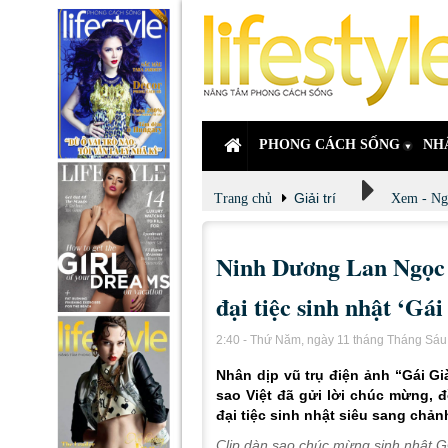
PHONG CÁCH SỐNG
NH
Giải trí
Trang chủ
Xem - Ng
Ninh Dương Lan Ngọc 
đại tiệc sinh nhật ‘Gá
2:40 - Thứ Năm, ngày 11 tháng Tháng Sá
Nhân dịp vũ trụ điện ảnh “Gái Gi
sao Việt đã gửi lời chúc mừng, 
đại tiệc sinh nhật siêu sang chản
Clip dàn sao chúc mừng sinh nhật