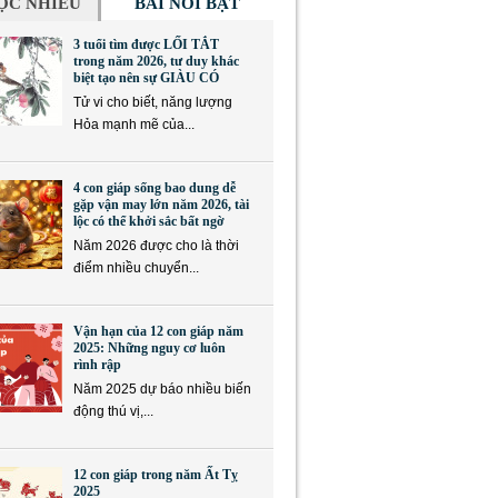
ỌC NHIỀU
BÀI NỔI BẬT
3 tuổi tìm được LỐI TẮT
trong năm 2026, tư duy khác
biệt tạo nên sự GIÀU CÓ
Tử vi cho biết, năng lượng
Hỏa mạnh mẽ của...
4 con giáp sống bao dung dễ
gặp vận may lớn năm 2026, tài
lộc có thể khởi sắc bất ngờ
Năm 2026 được cho là thời
điểm nhiều chuyển...
Vận hạn của 12 con giáp năm
2025: Những nguy cơ luôn
rình rập
Năm 2025 dự báo nhiều biến
động thú vị,...
12 con giáp trong năm Ất Tỵ
2025