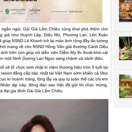
 ngắn ngủi, Gái Già Lắm Chiêu
cũng khai phá thêm cho
g giá như Huỳnh Lập, Diệu Nhi, Phương Lan, Lên Xuân
ã giúp NSND Lê Khanh trở lại màn ảnh rộng đầy ấn tượng
 thời mang về cho NSND Hồng Vân giải thưởng Cánh Diều
 ảnh trên còn giúp nữ diễn viên Diễm My 9x thoát khỏi cái
nên một Ninh Dương Lan Ngọc sang chảnh và sành điệu.
bố sẽ tổ chức sinh nhật kỉ niệm thương hiệu tròn 5 tuổi tại
resort đẳng cấp bậc nhất tại Việt Nam sớm khiến cả Vbiz
ực kì hoành tráng, lộng lẫy và quy tụ toàn thể các chị em
 Nhân dịp này, đông đảo sao Việt đã gửi lời chúc mừng,
 đại gia đình Gái Già Lắm Chiêu.