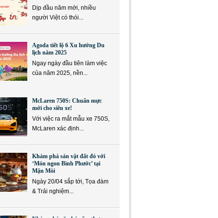
Dịp đầu năm mới, nhiều
người Việt có thói...
Agoda tiết lộ 6 Xu hướng Du
lịch năm 2025
Ngay ngày đầu tiên làm việc
của năm 2025, nền...
McLaren 750S: Chuẩn mực
mới cho siêu xe!
Với việc ra mắt mẫu xe 750S,
McLaren xác định...
Khám phá sản vật đất đỏ với
‘Món ngon Bình Phước’ tại
Mặn Mòi
Ngày 20/04 sắp tới, Tọa đàm
& Trải nghiệm...