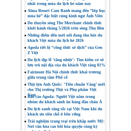
nhất trong mùa du lịch hè năm nay
Alma Resort Cam Ranh mang đến “lớp học
mùa hè” đặc biệt cùng kình ngư Ánh Viên
Du thuyền sông The Merchant chính thức
khởi hành tháng 5/2026 trên sông Thu Bồn
Những điểm đến mới nổi đang thu hút du
khách Việt mùa du lịch hè 2026
Agoda tiết lộ “công thức xê dịch” của Gen
Z Việt
Du lịch dịp lễ ‘tăng nhiệt’: Tìm kiếm cơ sở
lưu trú nội địa của du khách Việt tăng 81%
Fairmont Hà Nội chính thức khai trương
giữa trung tâm Phố cổ
Thịt lợn Anh Quốc: ‘Tiêu chuẩn Vàng’ mới
cho Thị trường Thịt và Phụ phẩm Việt
Nam
Báo cáo Agoda: Người Việt nằm trong
nhóm du khách sành ăn hàng đầu châu Á
Du lịch xanh tăng tốc tại Việt Nam khi du
khách ưu tiên chỗ ở bền vững
Trải nghiệm trang trại trên khắp nước Mỹ:
Nơi văn hóa cao bồi hòa quyện cùng kỳ