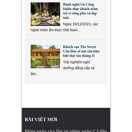
Bánh nghệ Gò Công
khiến thực khách trầm
trồ vì công phu và đẹp
mắt
Ngày 16/12/2023, các
nghệ nhân ẩm thực Việt Nam...
Khách sạn The Secret
Côn Đảo sẽ mở cửa khu
biệt thự vào tháng 11
Trải nghiệm nghỉ
dưỡng đẳng cấp và
ẩm...
BÀI VIẾT MỚI
Phim ngắn của Dự án phim ngắn CJ tiếp