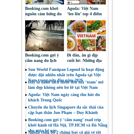
Booking.com khơi
Agoda: Việt Nam
nguồn cảm hứng du
‘leo lên’ top 4 điểm
lịch hè thông
đến châu Á được du
qua trải nghiệm pop-
khách châu Âu tìm
up cà phê
kiếm hè 2026
Booking.com gợi ý
Đi đâu, ăn gì dịp
cẩm nang du lịch
cuối hè: Những địa
bền vững mang lại
điểm được du khách
Sun World Fansipan Legend là hoạt động
lợi ích cho cộng đồng
Việt tìm kiếm nhiều
được đặt nhiều nhất trên Agoda tại Việt
địa phương
nhất trên Agoda
Nam trong nửa đầu năm 2026
Đây là danh sách điểm đến mà ‘team’ mê
làm đẹp không nên bỏ lỡ tại Việt Nam
Agoda: Việt Nam ngày càng thu hút du
khách Trung Quốc
Chuyến du lịch Singapore đa sắc thái của
cặp bạn thân Jun Phạm – Duy Khánh
Booking.com gợi ý ‘cẩm nang’ road trip
khởi hành từ Hà Nội, TP.HCM và Đà Nẵng
cho mùa hè này
Agoda công bố 2 chặng bay có giá vé tốt