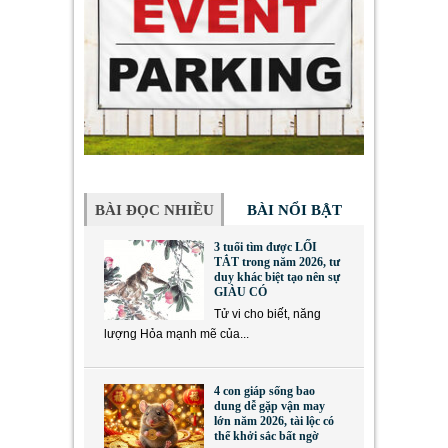
BÀI ĐỌC NHIỀU
BÀI NỔI BẬT
3 tuổi tìm được LỐI
TẮT trong năm 2026, tư
duy khác biệt tạo nên sự
GIÀU CÓ
Tử vi cho biết, năng
lượng Hỏa mạnh mẽ của...
4 con giáp sống bao
dung dễ gặp vận may
lớn năm 2026, tài lộc có
thể khởi sắc bất ngờ