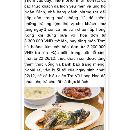
Thêm vào đấy, như một lời tri ân đến tất cả
các thực khách đã luôn yêu mến và ủng hộ
Ngân Đình, nhà hàng dành những ưu đãi
hấp dẫn trong suốt tháng 12 để thêm
những trải nghiệm thú vị cho khách như
tặng ngay 1 con cá mú trân châu hấp Hồng
Kông khi dùng bữa với hóa đơn từ
3.300.000 VNĐ trở lên, hay tặng món Tôm
sú hoàng kim với hóa đơn từ 2.200.000
VNĐ trở lên. Đặc biệt, trong tuần lễ sinh
nhật từ 22-26/12, thực khách còn được tặng
thêm thức uống và bánh bao tráng
miệng.
Ngoài ra, vào buổi tối của ngày sinh nhật,
22/12, sẽ có biểu diễn Trà Vũ Long Hoa để
phục phụ trà cho tất cả thực khách.