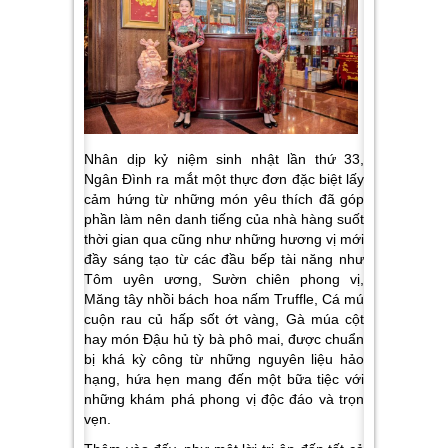
Nhân dịp kỷ niệm sinh nhật lần thứ 33,
Ngân Đình ra mắt một thực đơn đặc biệt lấy
cảm hứng từ những món yêu thích đã góp
phần làm nên danh tiếng của nhà hàng suốt
thời gian qua cũng như những hương vị mới
đầy sáng tạo từ các đầu bếp tài năng như
Tôm uyên ương, Sườn chiên phong vị,
Măng tây nhồi bách hoa nấm Truffle, Cá mú
cuộn rau củ hấp sốt ớt vàng, Gà múa cột
hay món Đậu hủ tỳ bà phô mai, được chuẩn
bị khá kỳ công từ những nguyên liệu hảo
hạng, hứa hẹn mang đến một bữa tiệc với
những khám phá phong vị độc đáo và trọn
vẹn.