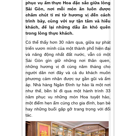
phục vụ ẩm thực Hoa đặc sắc giữa lòng
Sài Gòn, nơi mỗi món ăn luôn được
chăm chút tỉ mỉ từ hương vị đến cách
trình bày, cùng với sự tận tâm và hiếu
khách, để lại những dấu ấn khó quên
trong lòng thực khách.
Có thể thấy hơn 30 năm qua, giữa sự phát
triển vươn mình của một thành phố hiện đại
và năng động nhất đất nước, vẫn có một
Sài Gòn gìn giữ những nơi thân quen,
những hương vị đi cùng năm tháng cho
người dân nơi đây và cả du khách muôn
phương cảm nhận được sự gần gũi và ấm
áp. Nhà hàng Ngân Đình tự hào là một nơi
như thế, bền bỉ đi qua một hành trình 33
năm phục vụ những món Hoa tuyệt hảo,
một điểm hẹn ấm cúng cho gia đình, bạn bè
hay những buổi gặp gỡ trang trọng với đối
tác.