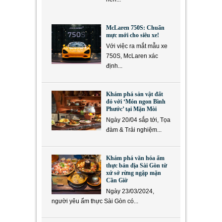
McLaren 750S: Chuẩn
mực mới cho siêu xe!
Với việc ra mắt mẫu xe
750S, McLaren xác
định...
Khám phá sản vật đất
đỏ với ‘Món ngon Bình
Phước’ tại Mặn Mòi
Ngày 20/04 sắp tới, Tọa
đàm & Trải nghiệm...
Khám phá văn hóa ẩm
thực bản địa Sài Gòn từ
xứ sở rừng ngập mặn
Cần Giờ
Ngày 23/03/2024,
người yêu ẩm thực Sài Gòn có...