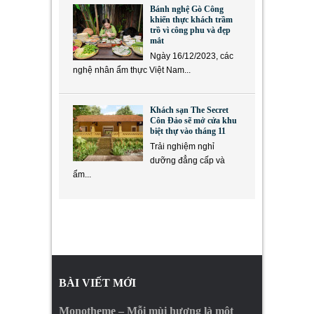
Bánh nghệ Gò Công
khiến thực khách trầm
trồ vì công phu và đẹp
mắt
Ngày 16/12/2023, các
nghệ nhân ẩm thực Việt Nam...
Khách sạn The Secret
Côn Đảo sẽ mở cửa khu
biệt thự vào tháng 11
Trải nghiệm nghỉ
dưỡng đẳng cấp và
ẩm...
BÀI VIẾT MỚI
Monotheme – Mỗi mùi hương là một