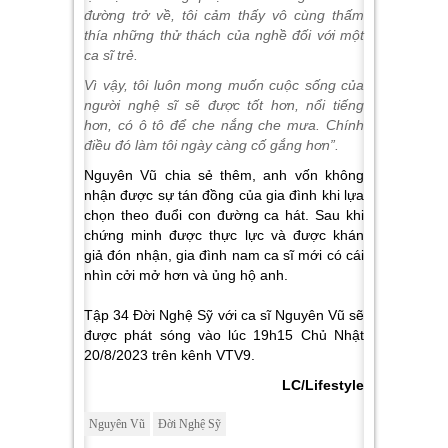
đường trở về, tôi cảm thấy vô cùng thấm
thía những thử thách của nghề đối với một
ca sĩ trẻ.
Vì vậy, tôi luôn mong muốn cuộc sống của
người nghệ sĩ sẽ được tốt hơn, nổi tiếng
hơn, có ô tô để che nắng che mưa. Chính
điều đó làm tôi ngày càng cố gắng hơn”.
Nguyên Vũ chia sẻ thêm, anh vốn không
nhận được sự tán đồng của gia đình khi lựa
chọn theo đuổi con đường ca hát. Sau khi
chứng minh được thực lực và được khán
giả đón nhận, gia đình nam ca sĩ mới có cái
nhìn cởi mở hơn và ủng hộ anh.
Tập 34 Đời Nghệ Sỹ với ca sĩ Nguyên Vũ sẽ
được phát sóng vào lúc 19h15 Chủ Nhật
20/8/2023 trên kênh VTV9.
LC/Lifestyle
Nguyên Vũ
Đời Nghệ Sỹ