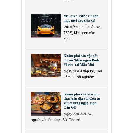
McLaren 750S: Chuẩn
mực mới cho siêu xe!
Với việc ra mắt mẫu xe
750S, McLaren xác
định...
Khám phá sản vật đất
đỏ với ‘Món ngon Bình
Phước’ tại Mặn Mòi
Ngày 20/04 sắp tới, Tọa
đàm & Trải nghiệm...
Khám phá văn hóa ẩm
thực bản địa Sài Gòn từ
xứ sở rừng ngập mặn
Cần Giờ
Ngày 23/03/2024,
người yêu ẩm thực Sài Gòn có...