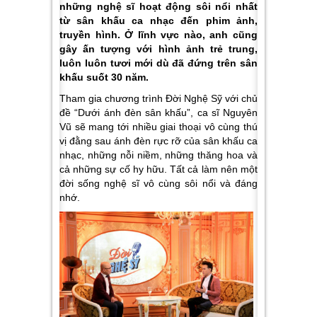
những nghệ sĩ hoạt động sôi nổi nhất
từ sân khấu ca nhạc đến phim ảnh,
truyền hình. Ở lĩnh vực nào, anh cũng
gây ấn tượng với hình ảnh trẻ trung,
luôn luôn tươi mới dù đã đứng trên sân
khấu suốt 30 năm.
Tham gia chương trình Đời Nghệ Sỹ với chủ
đề “Dưới ánh đèn sân khấu”, ca sĩ Nguyên
Vũ sẽ mang tới nhiều giai thoại vô cùng thú
vị đằng sau ánh đèn rực rỡ của sân khấu ca
nhạc, những nỗi niềm, những thăng hoa và
cả những sự cố hy hữu. Tất cả làm nên một
đời sống nghệ sĩ vô cùng sôi nổi và đáng
nhớ.