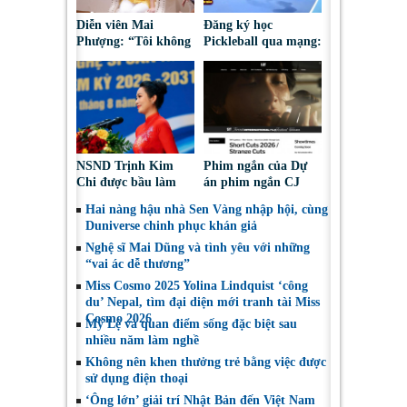
Diễn viên Mai
Đăng ký học
Phượng: “Tôi không
Pickleball qua mạng:
bao giờ hối hận về
Nguy cơ bị chiếm
những gì mình đã
đoạt tài sản
chọn”
NSND Trịnh Kim
Phim ngắn của Dự
Chi được bầu làm
án phim ngắn CJ
Phó Chủ tịch Hội
tiếp tục được đề cử
Hai nàng hậu nhà Sen Vàng nhập hội, cùng
Nghệ sĩ Sân khấu
tại LHP quốc tế
Duniverse chinh phục khán giả
Việt Nam
Toronto 2026
Nghệ sĩ Mai Dũng và tình yêu với những
“vai ác dễ thương”
Miss Cosmo 2025 Yolina Lindquist ‘công
du’ Nepal, tìm đại diện mới tranh tài Miss
Cosmo 2026
Mỹ Lệ và quan điểm sống đặc biệt sau
nhiều năm làm nghề
Không nên khen thưởng trẻ bằng việc được
sử dụng điện thoại
‘Ông lớn’ giải trí Nhật Bản đến Việt Nam