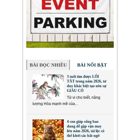
BÀI ĐỌC NHIỀU
BÀI NỔI BẬT
3 tuổi tìm được LỐI
TẮT trong năm 2026, tư
duy khác biệt tạo nên sự
GIÀU CÓ
Tử vi cho biết, năng
lượng Hỏa mạnh mẽ của...
4 con giáp sống bao
dung dễ gặp vận may
lớn năm 2026, tài lộc có
thể khởi sắc bất ngờ