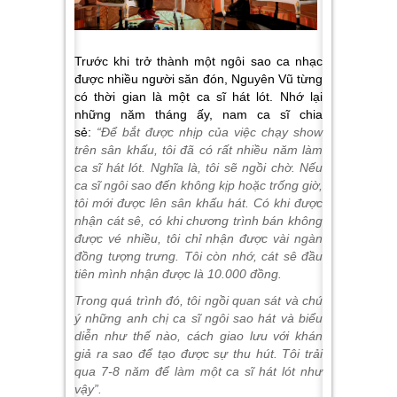
Trước khi trở thành một ngôi sao ca nhạc
được nhiều người săn đón, Nguyên Vũ từng
có thời gian là một ca sĩ hát lót. Nhớ lại
những năm tháng ấy, nam ca sĩ chia
sẻ:
“Để bắt được nhịp của việc chạy show
trên sân khấu, tôi đã có rất nhiều năm làm
ca sĩ hát lót. Nghĩa là, tôi sẽ ngồi chờ. Nếu
ca sĩ ngôi sao đến không kịp hoặc trống giờ,
tôi mới được lên sân khấu hát. Có khi được
nhận cát sê, có khi chương trình bán không
được vé nhiều, tôi chỉ nhận được vài ngàn
đồng tượng trưng. Tôi còn nhớ, cát sê đầu
tiên mình nhận được là 10.000 đồng.
Trong quá trình đó, tôi ngồi quan sát và chú
ý những anh chị ca sĩ ngôi sao hát và biểu
diễn như thế nào, cách giao lưu với khán
giả ra sao để tạo được sự thu hút. Tôi trải
qua 7-8 năm để làm một ca sĩ hát lót như
vậy”.