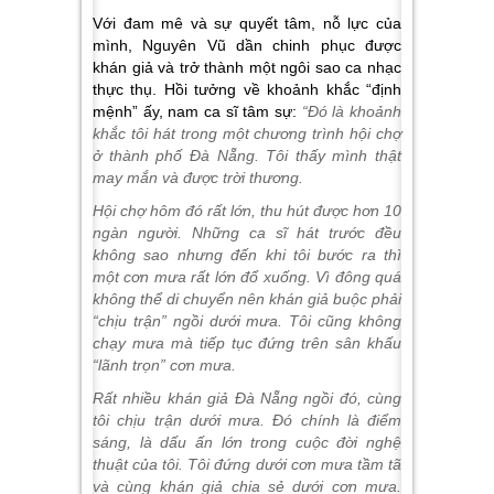
Với đam mê và sự quyết tâm, nỗ lực của
mình, Nguyên Vũ dần chinh phục được
khán giả và trở thành một ngôi sao ca nhạc
thực thụ. Hồi tưởng về khoảnh khắc “định
mệnh” ấy, nam ca sĩ tâm sự:
“Đó là khoảnh
khắc tôi hát trong một chương trình hội chợ
ở thành phố Đà Nẵng. Tôi thấy mình thật
may mắn và được trời thương.
Hội chợ hôm đó rất lớn, thu hút được hơn 10
ngàn người. Những ca sĩ hát trước đều
không sao nhưng đến khi tôi bước ra thì
một cơn mưa rất lớn đổ xuống. Vì đông quá
không thể di chuyển nên khán giả buộc phải
“chịu trận” ngồi dưới mưa. Tôi cũng không
chạy mưa mà tiếp tục đứng trên sân khấu
“lãnh trọn” cơn mưa.
Rất nhiều khán giả Đà Nẵng ngồi đó, cùng
tôi chịu trận dưới mưa. Đó chính là điểm
sáng, là dấu ấn lớn trong cuộc đời nghệ
thuật của tôi. Tôi đứng dưới cơn mưa tầm tã
và cùng khán giả chia sẻ dưới cơn mưa.