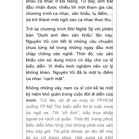
khấu ca nhạc ở Đà Nẵng. Từ đây, anh bắt
đầu nhận được nhiều lời mời tham gia các
chương trình ca nhạc, sân khấu, tụ điểm,…
và trở thành một ngôi sao ca nhạc thực thụ.
Trở lại chương trình Đời Nghệ Sỹ với phiên
bản “Dưới ánh đèn sân khấu” lần này,
Nguyên Vũ còn tiết lộ những câu chuyện
chưa từng kể trong những ngày đầu mới
chập chững vào nghề. Thời đó, các sân
khấu còn sử dụng micro có dây cho ca sĩ
biểu diễn. Vì thiếu kinh nghiệm nên xử lý
không khéo, Nguyên Vũ đã bị một tụ điểm
ca nhạc “cạch mặt”.
Không những vậy, nam ca sĩ còn kể lại một
kỷ niệm khó quên trong cuộc đời đi diễn của
mình:
“Có lần, tôi đi xe máy từ TP.HCM
xuống TP Mỹ Tho biểu diễn thì bị mắc mưa
và ngã xe. Tôi “vồ ếch”, trầy trụa khắp
người và rách cả quần. Thời đó, trang phục
biểu diễn khá rộng chứ không phải vừa vặn
như bây giờ. Tôi phải khoác áo lên để che
lại sự cố trang phục. Hát xong và trên