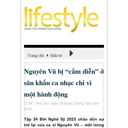
Giải trí
Trang chủ
Nguyên Vũ bị “cấm diễn” ở
Xem - Nghe - Đọc
sân khấu ca nhạc chỉ vì
một hành động
11:54 - Thứ Sáu, ngày 18 tháng Tháng Tám năm
2023
Tập 34 Đời Nghệ Sỹ 2023 chào đón sự
trở lại của ca sĩ Nguyên Vũ – một trong