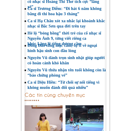
cố nhạc sĩ Hoàng Thi Thơ tích cực “lăng
xê”
Ca sĩ Trương Diễm: “Đi hát 6 năm không
bằng đi thi hoa hậu 3 tháng”
Ca sĩ Hạ Châu xót xa nhắc lại khoảnh khắc
nhạc sĩ Bắc Sơn qua đời trên tay
Hé lộ “bóng hồng” thời trẻ của cố nhạc sĩ
Nguyễn Ánh 9, từng viết riêng ca
khúc Lặng lẽ tiếng dương cầm
Đông Đào từng mặc cảm, tự ti về ngoại
hình hậu sinh con đầu lòng
Nguyên Vũ dành trọn sinh nhật giúp người
có hoàn cảnh khó khăn
Nguyên Vũ thừa nhận tên tuổi không còn là
“bảo chứng phòng vé”
Ca sĩ Diệu Hiền: “Từ chối sự nổi tiếng vì
không muốn đánh đổi quá nhiều”
Các tin cùng chuyên mục