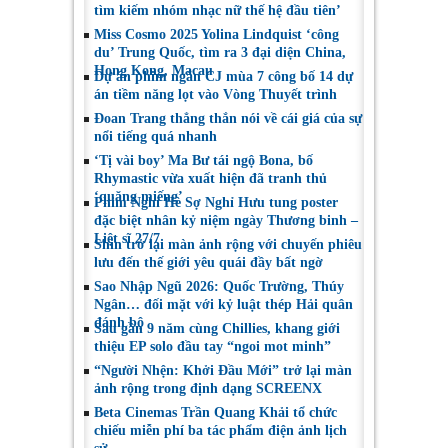
tìm kiếm nhóm nhạc nữ thế hệ đầu tiên’
Miss Cosmo 2025 Yolina Lindquist ‘công
du’ Trung Quốc, tìm ra 3 đại diện China,
Hong Kong, Macau
Dự án phim ngắn CJ mùa 7 công bố 14 dự
án tiềm năng lọt vào Vòng Thuyết trình
Đoan Trang thẳng thắn nói về cái giá của sự
nổi tiếng quá nhanh
‘Tị vài boy’ Ma Bư tái ngộ Bona, bố
Rhymastic vừa xuất hiện đã tranh thủ
‘quăng miếng’
Phim Nghỉ Hè Sợ Nghỉ Hưu tung poster
đặc biệt nhân kỷ niệm ngày Thương binh –
Liệt sĩ 27/7
Shin trở lại màn ảnh rộng với chuyến phiêu
lưu đến thế giới yêu quái đầy bất ngờ
Sao Nhập Ngũ 2026: Quốc Trường, Thúy
Ngân… đối mặt với kỷ luật thép Hải quân
đánh bộ
Sau gần 9 năm cùng Chillies, khang giới
thiệu EP solo đầu tay “ngoi mot minh”
“Người Nhện: Khởi Đầu Mới” trở lại màn
ảnh rộng trong định dạng SCREENX
Beta Cinemas Trần Quang Khải tổ chức
chiếu miễn phí ba tác phẩm điện ảnh lịch