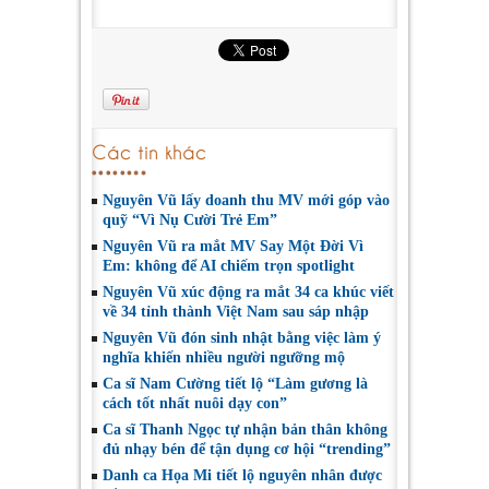
Các tin khác
Nguyên Vũ lấy doanh thu MV mới góp vào
quỹ “Vì Nụ Cười Trẻ Em”
Nguyên Vũ ra mắt MV Say Một Đời Vì
Em: không để AI chiếm trọn spotlight
Nguyên Vũ xúc động ra mắt 34 ca khúc viết
về 34 tỉnh thành Việt Nam sau sáp nhập
Nguyên Vũ đón sinh nhật bằng việc làm ý
nghĩa khiến nhiều người ngưỡng mộ
Ca sĩ Nam Cường tiết lộ “Làm gương là
cách tốt nhất nuôi dạy con”
Ca sĩ Thanh Ngọc tự nhận bản thân không
đủ nhạy bén để tận dụng cơ hội “trending”
Danh ca Họa Mi tiết lộ nguyên nhân được