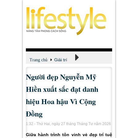
Giải trí
Trang chủ
Người đẹp Nguyễn Mỹ
Xem - Nghe - Đọc
Hiền xuất sắc đạt danh
hiệu Hoa hậu Vì Cộng
Đồng
1:32 - Thứ Hai, ngày 27 tháng Tháng Tư năm 2026
Giữa hành trình tôn vinh vẻ đẹp trí tuệ