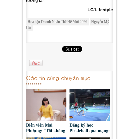
tương lai.
LC/Lifestyle
Hoa hậu Doanh Nhân Thế Hệ Mới 2026
Nguyễn Mỹ
Hiề
Các tin cùng chuyên mục
Diễn viên Mai
Đăng ký học
Phượng: “Tôi không
Pickleball qua mạng:
bao giờ hối hận về
Nguy cơ bị chiếm