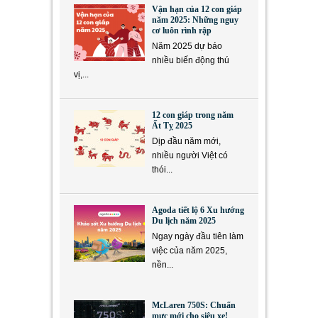
Vận hạn của 12 con giáp
năm 2025: Những nguy
cơ luôn rình rập
Năm 2025 dự báo
nhiều biến động thú
vị,...
12 con giáp trong năm
Ất Tỵ 2025
Dịp đầu năm mới,
nhiều người Việt có
thói...
Agoda tiết lộ 6 Xu hướng
Du lịch năm 2025
Ngay ngày đầu tiên làm
việc của năm 2025,
nền...
McLaren 750S: Chuẩn
mực mới cho siêu xe!