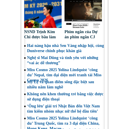
những gì mình đã
đoạt tài sản
chọn”
NSND Trịnh Kim
Phim ngắn của Dự
Chi được bầu làm
án phim ngắn CJ
Phó Chủ tịch Hội
tiếp tục được đề cử
Hai nàng hậu nhà Sen Vàng nhập hội, cùng
Nghệ sĩ Sân khấu
tại LHP quốc tế
Duniverse chinh phục khán giả
Việt Nam
Toronto 2026
Nghệ sĩ Mai Dũng và tình yêu với những
“vai ác dễ thương”
Miss Cosmo 2025 Yolina Lindquist ‘công
du’ Nepal, tìm đại diện mới tranh tài Miss
Cosmo 2026
Mỹ Lệ và quan điểm sống đặc biệt sau
nhiều năm làm nghề
Không nên khen thưởng trẻ bằng việc được
sử dụng điện thoại
‘Ông lớn’ giải trí Nhật Bản đến Việt Nam
tìm kiếm nhóm nhạc nữ thế hệ đầu tiên’
Miss Cosmo 2025 Yolina Lindquist ‘công
du’ Trung Quốc, tìm ra 3 đại diện China,
Hong Kong, Macau