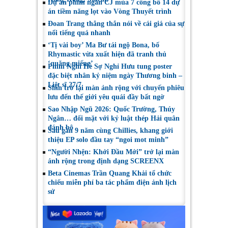
Dự án phim ngắn CJ mùa 7 công bố 14 dự
án tiềm năng lọt vào Vòng Thuyết trình
Đoan Trang thẳng thắn nói về cái giá của sự
nổi tiếng quá nhanh
‘Tị vài boy’ Ma Bư tái ngộ Bona, bố
Rhymastic vừa xuất hiện đã tranh thủ
‘quăng miếng’
Phim Nghỉ Hè Sợ Nghỉ Hưu tung poster
đặc biệt nhân kỷ niệm ngày Thương binh –
Liệt sĩ 27/7
Shin trở lại màn ảnh rộng với chuyến phiêu
lưu đến thế giới yêu quái đầy bất ngờ
Sao Nhập Ngũ 2026: Quốc Trường, Thúy
Ngân… đối mặt với kỷ luật thép Hải quân
đánh bộ
Sau gần 9 năm cùng Chillies, khang giới
thiệu EP solo đầu tay “ngoi mot minh”
“Người Nhện: Khởi Đầu Mới” trở lại màn
ảnh rộng trong định dạng SCREENX
Beta Cinemas Trần Quang Khải tổ chức
chiếu miễn phí ba tác phẩm điện ảnh lịch
sử