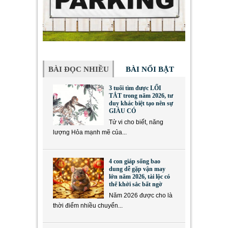
BÀI ĐỌC NHIỀU
BÀI NỔI BẬT
3 tuổi tìm được LỐI
TẮT trong năm 2026, tư
duy khác biệt tạo nên sự
GIÀU CÓ
Tử vi cho biết, năng
lượng Hỏa mạnh mẽ của...
4 con giáp sống bao
dung dễ gặp vận may
lớn năm 2026, tài lộc có
thể khởi sắc bất ngờ
Năm 2026 được cho là
thời điểm nhiều chuyển...