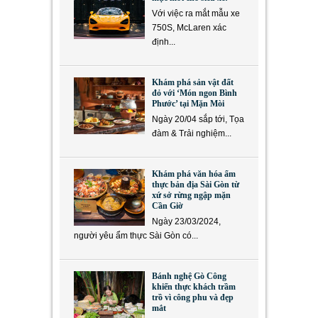
Với việc ra mắt mẫu xe
750S, McLaren xác
định...
Khám phá sản vật đất
đỏ với ‘Món ngon Bình
Phước’ tại Mặn Mòi
Ngày 20/04 sắp tới, Tọa
đàm & Trải nghiệm...
Khám phá văn hóa ẩm
thực bản địa Sài Gòn từ
xứ sở rừng ngập mặn
Cần Giờ
Ngày 23/03/2024,
người yêu ẩm thực Sài Gòn có...
Bánh nghệ Gò Công
khiến thực khách trầm
trồ vì công phu và đẹp
mắt