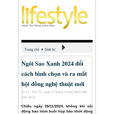
Giải trí
Trang chủ
Ngôi Sao Xanh 2024 đổi
Xem - Nghe - Đọc
cách bình chọn và ra mắt
hội đồng nghệ thuật mới
12:10 - Thứ Tư, ngày 27 tháng Tháng Mười Một
năm 2024
Chiều ngày 26/11/2024, không khí sôi
động bao trùm buổi họp báo khởi động