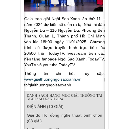
Gala trao giải Ngôi Sao Xanh lần thứ 11 –
năm 2024 dự kiến sẽ diễn ra tại Nhà thi đấu
Nguyễn Du
– 116 Nguyễn Du, Phường Bến
Thành, Quận 1, Thành phố Hồ Chí Minh
vào lúc 18h00 ngày 11/01/2025. Chương
trình sẽ được truyền hình trực tiếp lúc
20h00 trên TodayTV, livestream trên các
nền tảng fanpage Ngôi Sao Xanh, TodayTV,
YouTV và youtube TodayTV.
Thông tin chi tiết truy cập:
www.giaithuongngoisaoxanh.vn
|
fb/giaithuongngoisaoxanh
DANH SÁCH HẠNG MỤC GIẢI THƯỞNG TẠI
NGÔI SAO XANH 2024
ĐIỆN ẢNH (10 GIẢI)
Giải do Hội đồng nghệ thuật bình chọn
(08 giải)