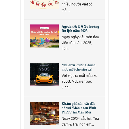
nhiều người Việt có
thói...
Agoda tiết lộ 6 Xu hướng
Du lịch năm 2025
Ngay ngày đầu tiên làm
việc của năm 2025,
nền...
McLaren 750S: Chuẩn
mực mới cho siêu xe!
Với việc ra mắt mẫu xe
750S, McLaren xác
định...
Khám phá sản vật đất
đỏ với ‘Món ngon Bình
Phước’ tại Mặn Mòi
Ngày 20/04 sắp tới, Tọa
đàm & Trải nghiệm...