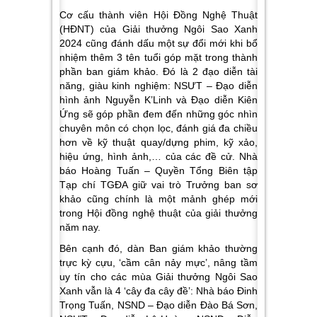
Cơ cấu thành viên Hội Đồng Nghệ Thuật
(HĐNT) của Giải thưởng Ngôi Sao Xanh
2024 cũng đánh dấu một sự đổi mới khi bổ
nhiệm thêm 3 tên tuổi góp mặt trong thành
phần ban giám khảo. Đó là 2 đạo diễn tài
năng, giàu kinh nghiệm: NSƯT – Đạo diễn
hình ảnh Nguyễn K’Linh và Đạo diễn Kiên
Ứng sẽ góp phần đem đến những góc nhìn
chuyên môn có chọn lọc, đánh giá đa chiều
hơn về kỹ thuật quay/dựng phim, kỹ xảo,
hiệu ứng, hình ảnh,… của các đề cử. Nhà
báo Hoàng Tuấn – Quyền Tổng Biên tập
Tạp chí TGĐA giữ vai trò Trưởng ban sơ
khảo cũng chính là một mảnh ghép mới
trong Hội đồng nghệ thuật của giải thưởng
năm nay.
B
ên cạnh đó, dàn Ban giám khảo thường
trực kỳ cựu, ‘cầm cân nảy mực’
, nâng tầm
uy tín cho
các mùa
Giải thưởng Ngôi Sao
Xanh vẫn là 4 ‘cây đa cây đề’:
Nhà báo Đinh
Trọng Tuấn, NSND – Đạo diễn Đào Bá Sơn,