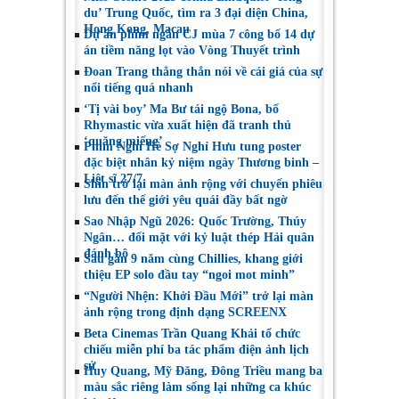
du’ Trung Quốc, tìm ra 3 đại diện China,
Hong Kong, Macau
Dự án phim ngắn CJ mùa 7 công bố 14 dự
án tiềm năng lọt vào Vòng Thuyết trình
Đoan Trang thẳng thắn nói về cái giá của sự
nổi tiếng quá nhanh
‘Tị vài boy’ Ma Bư tái ngộ Bona, bố
Rhymastic vừa xuất hiện đã tranh thủ
‘quăng miếng’
Phim Nghỉ Hè Sợ Nghỉ Hưu tung poster
đặc biệt nhân kỷ niệm ngày Thương binh –
Liệt sĩ 27/7
Shin trở lại màn ảnh rộng với chuyến phiêu
lưu đến thế giới yêu quái đầy bất ngờ
Sao Nhập Ngũ 2026: Quốc Trường, Thúy
Ngân… đối mặt với kỷ luật thép Hải quân
đánh bộ
Sau gần 9 năm cùng Chillies, khang giới
thiệu EP solo đầu tay “ngoi mot minh”
“Người Nhện: Khởi Đầu Mới” trở lại màn
ảnh rộng trong định dạng SCREENX
Beta Cinemas Trần Quang Khải tổ chức
chiếu miễn phí ba tác phẩm điện ảnh lịch
sử
Huy Quang, Mỹ Đăng, Đông Triều mang ba
màu sắc riêng làm sống lại những ca khúc