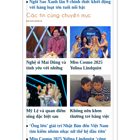
Ngôi Sao Xanh lần 9 chính thức khởi động
với hàng loạt tên tuổi nổi bật
Các tin cùng chuyên mục
Nghệ sĩ Mai Dũng và
Miss Cosmo 2025
tình yêu với những
Yolina Lindquist
“vai ác dễ thương”
‘công du’ Nepal, tìm
đại diện mới tranh
tài Miss Cosmo 2026
Mỹ Lệ và quan điểm
Không nên khen
sống đặc biệt sau
thưởng trẻ bằng việc
nhiều năm làm nghề
được sử dụng điện
‘Ông lớn’ giải trí Nhật Bản đến Việt Nam
thoại
tìm kiếm nhóm nhạc nữ thế hệ đầu tiên’
Miss Cosmo 2025 Yolina Lindquist ‘công