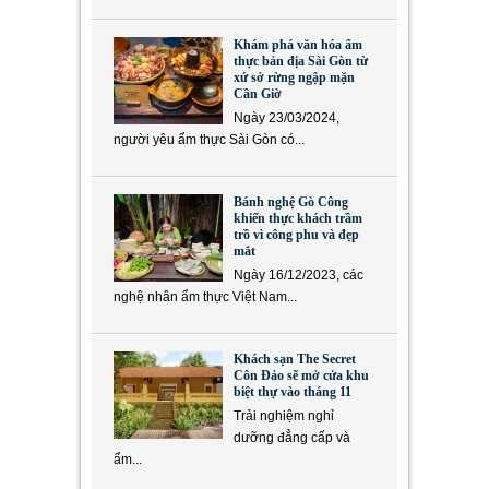
Khám phá văn hóa ẩm
thực bản địa Sài Gòn từ
xứ sở rừng ngập mặn
Cần Giờ
Ngày 23/03/2024,
người yêu ẩm thực Sài Gòn có...
Bánh nghệ Gò Công
khiến thực khách trầm
trồ vì công phu và đẹp
mắt
Ngày 16/12/2023, các
nghệ nhân ẩm thực Việt Nam...
Khách sạn The Secret
Côn Đảo sẽ mở cửa khu
biệt thự vào tháng 11
Trải nghiệm nghỉ
dưỡng đẳng cấp và
ẩm...