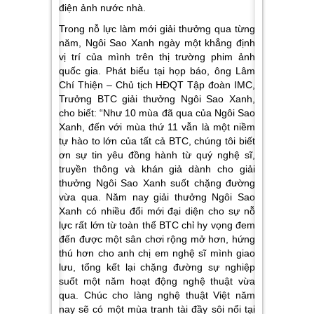
điện ảnh nước nhà.
Trong nỗ lực làm mới giải thưởng qua từng
năm, Ngôi Sao Xanh ngày một khẳng định
vị trí của mình trên thị trường phim ảnh
quốc gia. Phát biểu tại họp báo, ông Lâm
Chí Thiện – Chủ tịch HĐQT Tập đoàn IMC,
Trưởng BTC giải thưởng Ngôi Sao Xanh,
cho biết: “
Như 10 mùa đã qua của Ngôi Sao
Xanh, đến với mùa thứ 11 vẫn là một niềm
tự hào to lớn của tất cả BTC, chúng tôi biết
ơn sự tin yêu đồng hành từ quý nghệ sĩ,
truyền thông và khán giả dành cho giải
thưởng Ngôi Sao Xanh suốt chặng đường
vừa qua. Năm nay giải thưởng Ngôi Sao
Xanh có nhiều đổi mới đại diện cho sự nỗ
lực rất lớn từ toàn thể BTC chỉ hy vọng đem
đến được một sân chơi rộng mở hơn, hứng
thú hơn cho anh chị em nghệ sĩ mình giao
lưu, tổng kết lại chặng đường sự nghiệp
suốt một năm hoạt động nghệ thuật vừa
qua. Chúc cho làng nghệ thuật Việt năm
nay sẽ có một mùa tranh tài đầy sôi nổi tại