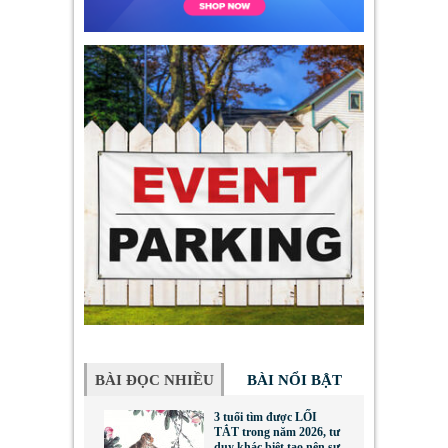
BÀI ĐỌC NHIỀU
BÀI NỔI BẬT
3 tuổi tìm được LỐI
TẮT trong năm 2026, tư
duy khác biệt tạo nên sự