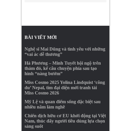
BÀI VIẾT MỚI
Nghệ sĩ Mai Dũng và tình yêu với những
“vai ác dễ thương”
Hà Phương – Minh Tuyết hội ngộ trên
thảm đỏ, kể câu chuyện phía sau tạo
hình “nàng bướm”
Miss Cosmo 2025 Yolina Lindquist ‘công
du’ Nepal, tìm đại diện mới tranh tài
Miss Cosmo 2026
Mỹ Lệ và quan điểm sống đặc biệt sau
nhiều năm làm nghề
Chiến dịch hữu cơ EU khởi động tại Việt
Nam, thúc đẩy người tiêu dùng lựa chọn
sáng suốt