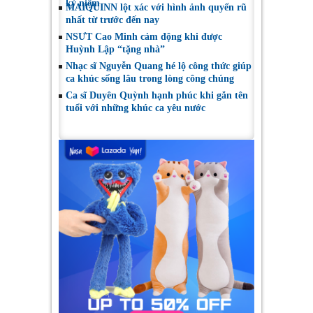
kỷ niệm
MAIQUINN lột xác với hình ảnh quyến rũ
nhất từ trước đến nay
NSƯT Cao Minh cảm động khi được
Huỳnh Lập “tặng nhà”
Nhạc sĩ Nguyễn Quang hé lộ công thức giúp
ca khúc sống lâu trong lòng công chúng
Ca sĩ Duyên Quỳnh hạnh phúc khi gắn tên
tuổi với những khúc ca yêu nước