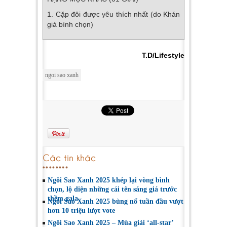
1. Cặp đôi được yêu thích nhất (do Khán
giả bình chọn)
T.D/Lifestyle
ngoi sao xanh
Các tin khác
Ngôi Sao Xanh 2025 khép lại vòng bình
chọn, lộ diện những cái tên sáng giá trước
thềm gala
Ngôi Sao Xanh 2025 bùng nổ tuần đầu vượt
hơn 10 triệu lượt vote
Ngôi Sao Xanh 2025 – Mùa giải ‘all-star’