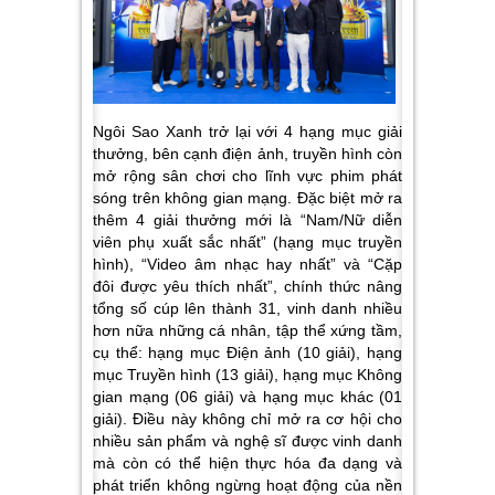
Ngôi Sao Xanh trở lại với 4 hạng mục giải
thưởng, bên cạnh điện ảnh,
truyền hình
còn
mở rộng sân chơi cho lĩnh vực phim phát
sóng trên không gian mạng. Đặc biệt mở ra
thêm 4 giải thưởng mới là “Nam/Nữ diễn
viên phụ xuất sắc nhất” (hạng mục truyền
hình), “Video âm nhạc hay nhất” và “Cặp
đôi được yêu thích nhất”,
chính thức nâng
tổng số cúp lên thành 31, v
inh danh nhiều
hơn nữa những cá nhân, tập thể xứng tầm,
cụ thể:
hạng mục Điện ảnh (10 giải), hạng
mục Truyền hình (13 giải), hạng mục Không
gian mạng (06 giải) và hạng mục khác (01
giải). Điều này không chỉ mở ra cơ hội cho
nhiều sản phẩm và nghệ sĩ được vinh danh
mà còn có thể hiện thực hóa đa dạng và
phát triển không ngừng hoạt động của nền