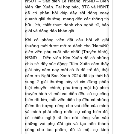
NSƯT – Đạo diễn Lê Hoàng, NSND – Diễn
viên Kim Xuân.
Tại họp báo, BTC và HĐNT
đã có phần hỏi đáp đầy sôi động xoay
quanh giải thưởng, mang đến các thông tin
hữu ích, thiết thực dành cho nghệ sĩ, báo
giới và đông đảo khán giả.
Khi có phóng viên đặt câu hỏi về giải
thưởng mới được mở ra dành cho ‘Nam/Nữ
diễn viên phụ xuất sắc nhất’ (Truyền hình),
NSND – Diễn viên Kim Xuân đã có những
chia sẻ đầy xúc động: “
Kim Xuân cảm thấy
giải này năm nay mới có là đã trễ đó, thật
cảm ơn Ngôi Sao Xanh 2024 đã kịp thời bổ
sung 2 giải thưởng này vì xin đừng phân
biệt chuyện chính, phụ trong một bộ phim
truyền hình vì mỗi vai diễn đều có sự cống
hiến rất lớn, mỗi viên diên họ đều có những
điểm ấn tượng riêng cho vai diễn của mình
và mình phải công nhận sự cống hiến đó,
có nhiều nghệ sĩ lớn nổi tiếng vẫn vào
những vai phụ đắt giá và tạo nên thành
công cho tác phẩm, đó là một sự kính