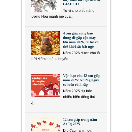
GIÀU CÓ
Tử vi cho biết, năng
lượng Hỏa mạnh mẽ của...
4 con giáp sống bao
dung dễ gặp vận may
lớn năm 2026, tài lộc có
thể khởi sắc bất ngờ
Năm 2026 được cho là
thời điểm nhiều chuyển...
Vận hạn của 12 con giáp
năm 2025: Những nguy
cơ luôn rình rập
Năm 2025 dự báo
nhiều biến động thú
vị,...
12 con giáp trong năm
Ất Tỵ 2025
Dịp đầu năm mới,