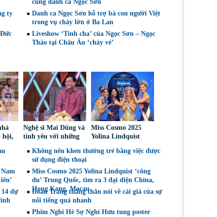
cùng danh ca Ngọc Sơn
ng ty
Danh ca Ngọc Sơn hỗ trợ bà con người Việt
trong vụ cháy lớn ở Ba Lan
 Đức
Liveshow ‘Tình cha’ của Ngọc Sơn – Ngọc
Thảo tại Châu Âu ‘cháy vé’
nhà
Nghệ sĩ Mai Dũng và
Miss Cosmo 2025
 hội,
tình yêu với những
Yolina Lindquist
e
“vai ác dễ thương”
‘công du’ Nepal, tìm
au
Không nên khen thưởng trẻ bằng việc được
án giả
đại diện mới tranh
sử dụng điện thoại
tài Miss Cosmo 2026
t Nam
Miss Cosmo 2025 Yolina Lindquist ‘công
iên’
du’ Trung Quốc, tìm ra 3 đại diện China,
Hong Kong, Macau
 14 dự
Đoan Trang thẳng thắn nói về cái giá của sự
rình
nổi tiếng quá nhanh
Phim Nghỉ Hè Sợ Nghỉ Hưu tung poster