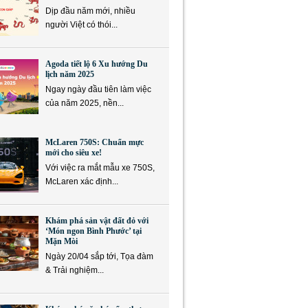
Dịp đầu năm mới, nhiều
người Việt có thói...
Agoda tiết lộ 6 Xu hướng Du
lịch năm 2025
Ngay ngày đầu tiên làm việc
của năm 2025, nền...
McLaren 750S: Chuẩn mực
mới cho siêu xe!
Với việc ra mắt mẫu xe 750S,
McLaren xác định...
Khám phá sản vật đất đỏ với
‘Món ngon Bình Phước’ tại
Mặn Mòi
Ngày 20/04 sắp tới, Tọa đàm
& Trải nghiệm...