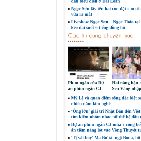
đầu biểu diễn ở Đài Loan
Ngọc Sơn lấy tên hai con đặt cho cô
vừa ra mắt
Liveshow Ngọc Sơn – Ngọc Thảo tại
kéo dài suốt 6 tiếng đồng hồ
Các tin cùng chuyên mục
Phim ngắn của Dự
Hai nàng hậu 
án phim ngắn CJ
Sen Vàng nhập
tiếp tục được đề cử
cùng Dunivers
Mỹ Lệ và quan điểm sống đặc biệt s
tại LHP quốc tế
chinh phục kh
nhiều năm làm nghề
Toronto 2026
‘Ông lớn’ giải trí Nhật Bản đến Việ
tìm kiếm nhóm nhạc nữ thế hệ đầu t
Dự án phim ngắn CJ mùa 7 công bố
án tiềm năng lọt vào Vòng Thuyết t
‘Tị vài boy’ Ma Bư tái ngộ Bona, bố