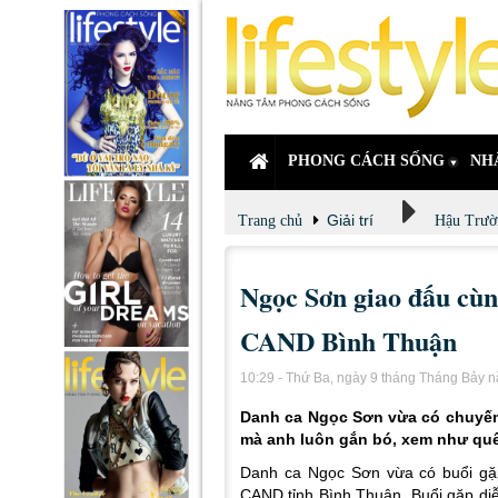
PHONG CÁCH SỐNG
NH
Giải trí
Trang chủ
Hậu Trườ
Ngọc Sơn giao đấu cùn
CAND Bình Thuận
10:29 - Thứ Ba, ngày 9 tháng Tháng Bảy 
Danh ca Ngọc Sơn vừa có chuyến 
mà anh luôn gắn bó, xem như qu
Danh ca Ngọc Sơn vừa có buổi gặ
CAND tỉnh Bình Thuận. Buổi gặp diễ