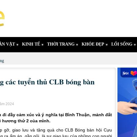
ÂN VẬT
KINH TẾ
THỜI TRANG
KHỎE ĐẸP
LỐI SỐNG
ng
g các tuyển thủ CLB bóng bàn
năm 2024
đi đầy cảm xúc và ý nghĩa tại Bình Thuận, mảnh đất
ê hương thứ 2 của mình.
p gỡ, giao lưu và tặng quà cho CLB Bóng bàn hội Cựu
n ra ấm áp, gần gũi, là sự giao lưu của những con người