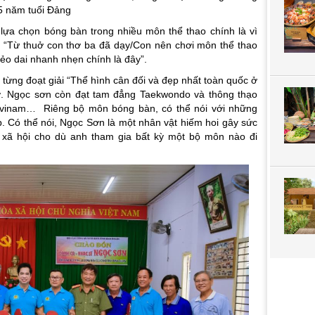
5 năm tuổi Đảng
ựa chọn bóng bàn trong nhiều môn thể thao chính là vì
: “Từ thuở con thơ ba đã dạy/Con nên chơi môn thể thao
ẻo dai nhanh nhẹn chính là đây”.
từng đoạt giải “Thể hình cân đối và đẹp nhất toàn quốc ở
. Ngọc sơn còn đạt tam đẳng Taekwondo và thông thạo
ovinam… Riêng bộ môn bóng bàn, có thể nói với những
p. Có thể nói, Ngọc Sơn là một nhân vật hiếm hoi gây sức
xã hội cho dù anh tham gia bất kỳ một bộ môn nào đi