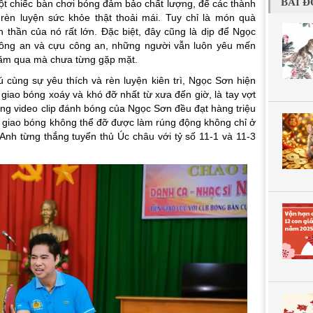
BÀI Đ
t chiếc bàn chơi bóng đảm bảo chất lượng, để các thành
rèn luyện sức khỏe thật thoải mái. Tuy chỉ là món quà
h thần của nó rất lớn. Đặc biệt, đây cũng là dịp để Ngọc
ông an và cựu công an, những người vẫn luôn yêu mến
năm qua mà chưa từng gặp mặt.
 cùng sự yêu thích và rèn luyện kiên trì, Ngọc Sơn hiện
giao bóng xoáy và khó đỡ nhất từ xưa đến giờ, là tay vợt
ững video clip đánh bóng của Ngọc Sơn đều đạt hàng triệu
ú giao bóng không thể đỡ được làm rúng động không chỉ ở
nh từng thắng tuyển thủ Úc châu với tỷ số 11-1 và 11-3