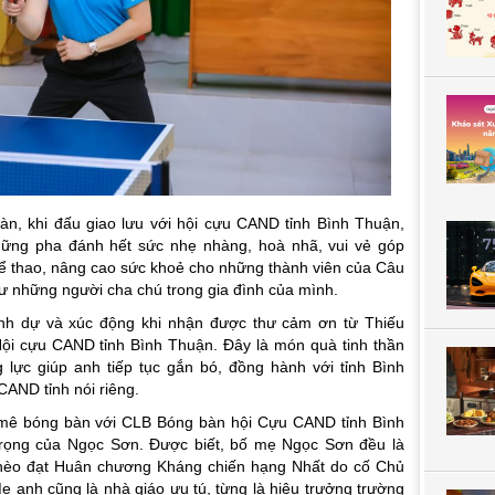
àn, khi đấu giao lưu với hội cựu CAND tỉnh Bình Thuận,
ững pha đánh hết sức nhẹ nhàng, hoà nhã, vui vẻ góp
thể thao, nâng cao sức khoẻ cho những thành viên của Câu
ư những người cha chú trong gia đình của mình.
inh dự và xúc động khi nhận được thư cảm ơn từ Thiếu
ội cựu CAND tỉnh Bình Thuận. Đây là món quà tinh thần
 lực giúp anh tiếp tục gắn bó, đồng hành với tỉnh Bình
AND tỉnh nói riêng.
 mê bóng bàn với CLB Bóng bàn hội Cựu CAND tỉnh Bình
trọng của Ngọc Sơn. Được biết, bố mẹ Ngọc Sơn đều là
ghèo đạt Huân chương Kháng chiến hạng Nhất do cố Chủ
ẹ anh cũng là nhà giáo ưu tú, từng là hiệu trưởng trường