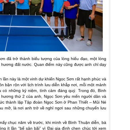
 Sơn đã trở thành biểu tượng của lòng hiếu đạo, một lòng
uê hương đất nước. Quan điểm này cũng được anh chỉ dạy
n lần này là một vinh dự khiến Ngọc Sơn rất hạnh phúc và
n bận rộn với lịch trình lưu diễn khắp nơi, mỗi một mảnh
 có những kỷ niệm, tình cảm đáng quý. Trong đó, Bình
 hương thứ 2 của anh, Ngọc Sơn yêu mến người dân và
mức thành lập Tập đoàn Ngọc Sơn ở Phan Thiết – Mũi Né
u mỡ, là nơi anh trở về nghỉ ngơi sau những chuyến lưu
ấy chục năm về trước, khi mình về Bình Thuận diễn, bà
ng ít lần “bể sân bãi” vì Đại gia đình chen chúc tới xem