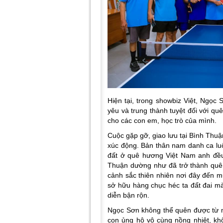
Hiện tại, trong showbiz Việt, Ngọc
yêu và trung thành tuyệt đối với q
cho các con em, học trò của mình.
Cuộc gặp gỡ, giao lưu tại Bình Thuậ
xúc động. Bản thân nam danh ca luô
đất ở quê hương Việt Nam anh đều
Thuận dường như đã trở thành quê
cảnh sắc thiên nhiên nơi đây đến 
sở hữu hàng chục héc ta đất đai mà
diễn bận rộn.
Ngọc Sơn không thể quên được từ m
con ủng hộ vô cùng nồng nhiệt, khô