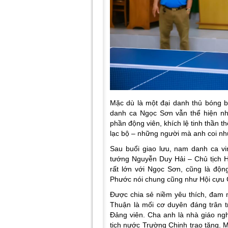
Mặc dù là một đại danh thủ bóng b
danh ca Ngọc Sơn vẫn thể hiện nh
phần động viên, khích lệ tinh thần 
lạc bộ – những người mà anh coi nh
Sau buổi giao lưu, nam danh ca v
tướng Nguyễn Duy Hải – Chủ tịch H
rất lớn với Ngọc Sơn, cũng là động
Phước nói chung cũng như Hội cựu C
Được chia sẻ niềm yêu thích, đam
Thuận là mối cơ duyên đáng trân 
Đảng viên. Cha anh là nhà giáo n
tịch nước Trường Chinh trao tặng. M