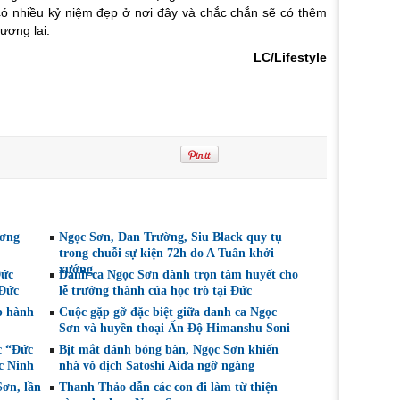
ó nhiều kỷ niệm đẹp ở nơi đây và chắc chắn sẽ có thêm
ương lai.
LC/Lifestyle
ương
Ngọc Sơn, Đan Trường, Siu Black quy tụ
trong chuỗi sự kiện 72h do A Tuân khởi
xướng
Đức
Danh ca Ngọc Sơn dành trọn tâm huyết cho
 Đức
lễ trưởng thành của học trò tại Đức
p hành
Cuộc gặp gỡ đặc biệt giữa danh ca Ngọc
Sơn và huyền thoại Ấn Độ Himanshu Soni
c “Đức
Bịt mắt đánh bóng bàn, Ngọc Sơn khiến
c Ninh
nhà vô địch Satoshi Aida ngỡ ngàng
Sơn, lần
Thanh Thảo dẫn các con đi làm từ thiện