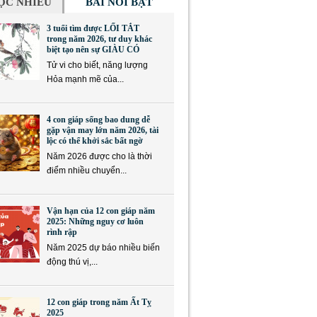
ỌC NHIỀU
BÀI NỔI BẬT
3 tuổi tìm được LỐI TẮT
trong năm 2026, tư duy khác
biệt tạo nên sự GIÀU CÓ
Tử vi cho biết, năng lượng
Hỏa mạnh mẽ của...
4 con giáp sống bao dung dễ
gặp vận may lớn năm 2026, tài
lộc có thể khởi sắc bất ngờ
Năm 2026 được cho là thời
điểm nhiều chuyển...
Vận hạn của 12 con giáp năm
2025: Những nguy cơ luôn
rình rập
Năm 2025 dự báo nhiều biến
động thú vị,...
12 con giáp trong năm Ất Tỵ
2025