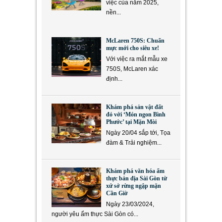
việc của năm 2025,
nền...
McLaren 750S: Chuẩn
mực mới cho siêu xe!
Với việc ra mắt mẫu xe
750S, McLaren xác
định...
Khám phá sản vật đất
đỏ với ‘Món ngon Bình
Phước’ tại Mặn Mòi
Ngày 20/04 sắp tới, Tọa
đàm & Trải nghiệm...
Khám phá văn hóa ẩm
thực bản địa Sài Gòn từ
xứ sở rừng ngập mặn
Cần Giờ
Ngày 23/03/2024,
người yêu ẩm thực Sài Gòn có...