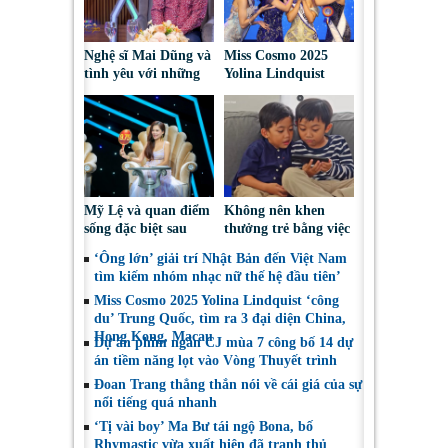
Nghệ sĩ Mai Dũng và
Miss Cosmo 2025
tình yêu với những
Yolina Lindquist
“vai ác dễ thương”
‘công du’ Nepal, tìm
đại diện mới tranh
tài Miss Cosmo 2026
Mỹ Lệ và quan điểm
Không nên khen
sống đặc biệt sau
thưởng trẻ bằng việc
nhiều năm làm nghề
được sử dụng điện
‘Ông lớn’ giải trí Nhật Bản đến Việt Nam
thoại
tìm kiếm nhóm nhạc nữ thế hệ đầu tiên’
Miss Cosmo 2025 Yolina Lindquist ‘công
du’ Trung Quốc, tìm ra 3 đại diện China,
Hong Kong, Macau
Dự án phim ngắn CJ mùa 7 công bố 14 dự
án tiềm năng lọt vào Vòng Thuyết trình
Đoan Trang thẳng thắn nói về cái giá của sự
nổi tiếng quá nhanh
‘Tị vài boy’ Ma Bư tái ngộ Bona, bố
Rhymastic vừa xuất hiện đã tranh thủ