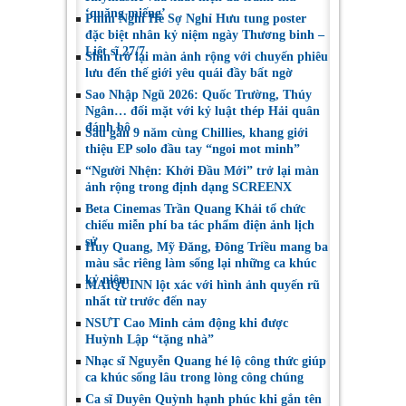
‘quăng miếng’
Phim Nghỉ Hè Sợ Nghỉ Hưu tung poster
đặc biệt nhân kỷ niệm ngày Thương binh –
Liệt sĩ 27/7
Shin trở lại màn ảnh rộng với chuyến phiêu
lưu đến thế giới yêu quái đầy bất ngờ
Sao Nhập Ngũ 2026: Quốc Trường, Thúy
Ngân… đối mặt với kỷ luật thép Hải quân
đánh bộ
Sau gần 9 năm cùng Chillies, khang giới
thiệu EP solo đầu tay “ngoi mot minh”
“Người Nhện: Khởi Đầu Mới” trở lại màn
ảnh rộng trong định dạng SCREENX
Beta Cinemas Trần Quang Khải tổ chức
chiếu miễn phí ba tác phẩm điện ảnh lịch
sử
Huy Quang, Mỹ Đăng, Đông Triều mang ba
màu sắc riêng làm sống lại những ca khúc
kỷ niệm
MAIQUINN lột xác với hình ảnh quyến rũ
nhất từ trước đến nay
NSƯT Cao Minh cảm động khi được
Huỳnh Lập “tặng nhà”
Nhạc sĩ Nguyễn Quang hé lộ công thức giúp
ca khúc sống lâu trong lòng công chúng
Ca sĩ Duyên Quỳnh hạnh phúc khi gắn tên