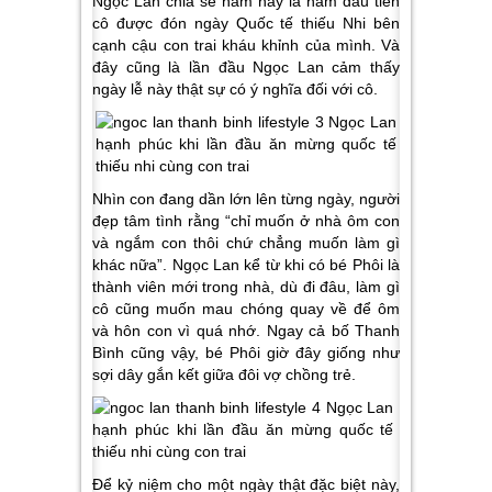
Ngọc Lan chia sẻ năm nay là năm đầu tiên
cô được đón ngày Quốc tế thiếu Nhi bên
cạnh cậu con trai kháu khỉnh của mình. Và
đây cũng là lần đầu Ngọc Lan cảm thấy
ngày lễ này thật sự có ý nghĩa đối với cô.
Nhìn con đang dần lớn lên từng ngày, người
đẹp tâm tình rằng “chỉ muốn ở nhà ôm con
và ngắm con thôi chứ chẳng muốn làm gì
khác nữa”. Ngọc Lan kể từ khi có bé Phôi là
thành viên mới trong nhà, dù đi đâu, làm gì
cô cũng muốn mau chóng quay về để ôm
và hôn con vì quá nhớ. Ngay cả bố Thanh
Bình cũng vậy, bé Phôi giờ đây giống như
sợi dây gắn kết giữa đôi vợ chồng trẻ.
Để kỷ niệm cho một ngày thật đặc biệt này,