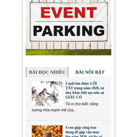
BÀI ĐỌC NHIỀU
BÀI NỔI BẬT
3 tuổi tìm được LỐI
TẮT trong năm 2026, tư
duy khác biệt tạo nên sự
GIÀU CÓ
Tử vi cho biết, năng
lượng Hỏa mạnh mẽ của...
4 con giáp sống bao
dung dễ gặp vận may
lớn năm 2026, tài lộc có