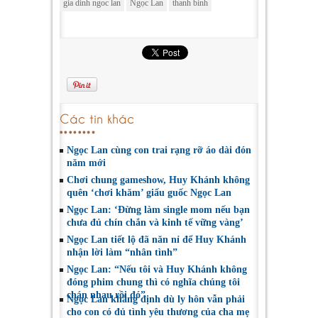
gia dinh ngoc lan
Ngọc Lan
thanh binh
Các tin khác
Ngọc Lan cùng con trai rạng rỡ áo dài đón
năm mới
Chơi chung gameshow, Huy Khánh không
quên ‘chơi khăm’ giấu guốc Ngọc Lan
Ngọc Lan: ‘Đừng làm single mom nếu bạn
chưa đủ chín chắn và kinh tế vững vàng’
Ngọc Lan tiết lộ đã năn nỉ để Huy Khánh
nhận lời làm “nhân tình”
Ngọc Lan: “Nếu tôi và Huy Khánh không
đóng phim chung thì có nghĩa chúng tôi
chán nhau rồi đó”
Ngọc Lan khẳng định dù ly hôn vẫn phải
cho con có đủ tình yêu thương của cha mẹ