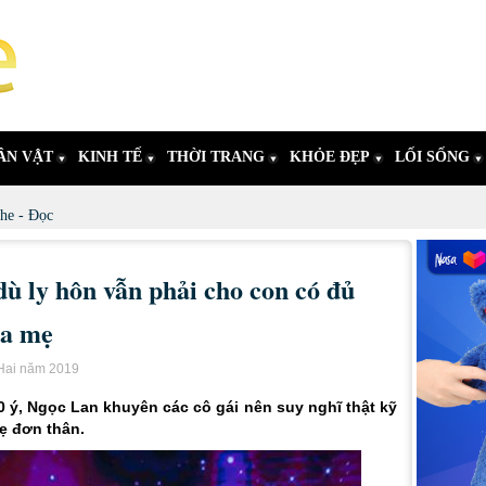
ÂN VẬT
KINH TẾ
THỜI TRANG
KHỎE ĐẸP
LỐI SỐNG
he - Đọc
ù ly hôn vẫn phải cho con có đủ
ha mẹ
 Hai năm 2019
 ý, Ngọc Lan khuyên các cô gái nên suy nghĩ thật kỹ
ẹ đơn thân.