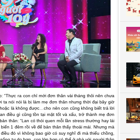
: “
Thực ra con chỉ mới đơn thân vài tháng thôi nên chưa
ta nói nói là bị làm mẹ đơn thân nhưng thời đại bây giờ
c hoặc là không được…cho nên con cũng không biết trả lời
an điều gì cũng tồn tại mặt tốt và xấu, trở thành mẹ đơn
bản thân: “
Lan có thói quen mỗi lần stress thường hay lái
iển 1 đêm rồi về để bản thân thấy thoải mái. Nhưng mà
 điều đó vì không bao giờ có suy nghĩ đi mà thiếu chồng,
 sống tự do hơn, con lớn hơn có thể ở nhà với người thân