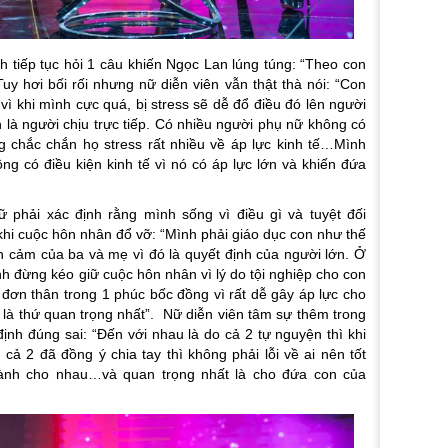
 tiếp tục hỏi 1 câu khiến Ngọc Lan lúng túng: “
Theo con
Tuy hơi bối rối nhưng nữ diễn viên vẫn thật thà nói: “
Con
ì khi mình cực quá, bị stress sẽ dễ đổ điều đó lên người
là người chịu trực tiếp. Có nhiều người phụ nữ không có
ng chắc chắn họ stress rất nhiều về áp lực kinh tế…Mình
g có điều kiện kinh tế vì nó có áp lực lớn và khiến đứa
 phải xác định rằng mình sống vì điều gì và tuyệt đối
hi cuộc hôn nhân đổ vỡ: “
Mình phải giáo dục con như thế
h cảm của ba và mẹ vì đó là quyết định của người lớn. Ở
h đừng kéo giữ cuộc hôn nhân vì lý do tội nghiệp cho con
 đơn thân trong 1 phúc bốc đồng vì rất dễ gây áp lực cho
là thứ quan trọng nhất
”. Nữ diễn viên tâm sự thêm trong
ịnh đúng sai: “
Đến với nhau là do cả 2 tự nguyện thì khi
 cả 2 đã đồng ý chia tay thì không phải lỗi về ai nên tốt
dành cho nhau…và quan trọng nhất là cho đứa con của