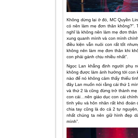
Không dừng lại ở đó, MC Quyền Linh
có nên làm mẹ đơn thân không?
”. 
nghĩ là không nên làm mẹ đơn thân v
xung quanh mình và con mình chính 
điều kiện vẫn nuôi con rất tốt như
không nên làm mẹ đơn thân khi khôn
con phải gánh chịu nhiều nhất
”.
Ngọc Lan khẳng định người phụ nữ
không được làm ảnh hưởng tới con k
nào để nó không cảm thấy thiếu tìn
đây Lan muốn nói rằng cái thứ 1 mìn
và thứ 2 là cũng đừng trở thành mẹ
con cái…nên giáo dục con cái chính 
tình yêu và hôn nhân rất khó đoán đ
chia tay cũng là do cả 2 tự nguyện,
nhất chúng ta nên giữ hình đẹp 
mình
”.