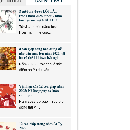
ỌC NHIỀU
BÀI NỔI BẬT
3 tuổi tìm được LỐI TẮT
trong năm 2026, tư duy khác
biệt tạo nên sự GIÀU CÓ
Tử vi cho biết, năng lượng
Hỏa mạnh mẽ của...
4 con giáp sống bao dung dễ
gặp vận may lớn năm 2026, tài
lộc có thể khởi sắc bất ngờ
Năm 2026 được cho là thời
điểm nhiều chuyển...
Vận hạn của 12 con giáp năm
2025: Những nguy cơ luôn
rình rập
Năm 2025 dự báo nhiều biến
động thú vị,...
12 con giáp trong năm Ất Tỵ
2025