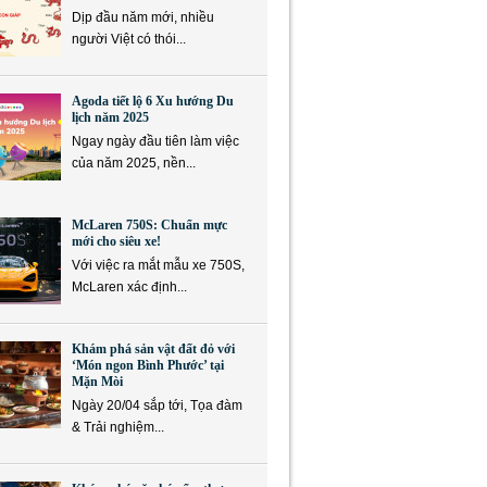
Dịp đầu năm mới, nhiều
người Việt có thói...
Agoda tiết lộ 6 Xu hướng Du
lịch năm 2025
Ngay ngày đầu tiên làm việc
của năm 2025, nền...
McLaren 750S: Chuẩn mực
mới cho siêu xe!
Với việc ra mắt mẫu xe 750S,
McLaren xác định...
Khám phá sản vật đất đỏ với
‘Món ngon Bình Phước’ tại
Mặn Mòi
Ngày 20/04 sắp tới, Tọa đàm
& Trải nghiệm...