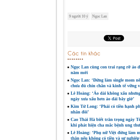
9 người 10 ý
Ngọc Lan
Các tin khác
Ngọc Lan cùng con trai rạng rỡ áo d
năm mới
Ngọc Lan: ‘Đừng làm single mom n
chưa đủ chín chắn và kinh tế vững 
Lê Hoàng: ‘Áo dài không xấu nhưng
ngày xưa xấu hơn áo dài bây giờ’
Kim Tử Long: ‘Phải có tiền hạnh p
nhân đôi’
Cao Thái Hà biết trân trọng ngày Tế
khi phát hiện cha mắc bệnh ung thư
Lê Hoàng: ‘Phụ nữ Việt đừng làm 
thân nếu không có tiền và sự nghiệp