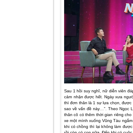
Sau 1 hồi suy nghĩ, nữ diễn viên đáp
cảm nhận được hết. Ngày xưa người 
thì đơn thân là 1 sự lựa chọn, đượ
sao về vấn đề này…
”. Theo Ngọc L
thân cô có thêm thời gian riêng cho 
xe một mình xuống Vũng Tàu ngắm b
khi có chồng thì lại không làm được
rồi còn có con nữa. Đến khi có cuộc