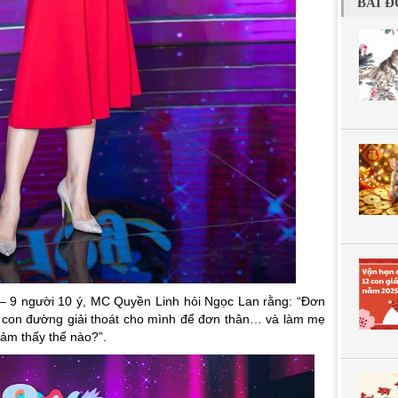
BÀI Đ
 9 người 10 ý, MC Quyền Linh hỏi Ngọc Lan rằng: “
Đơn
m con đường giải thoát cho mình để đơn thân… và làm mẹ
ảm thấy thế nào?
”.