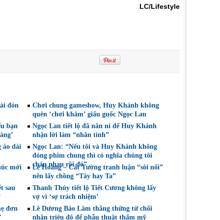
LC/Lifestyle
ài đón
Chơi chung gameshow, Huy Khánh không
quên ‘chơi khăm’ giấu guốc Ngọc Lan
ếu bạn
Ngọc Lan tiết lộ đã năn nỉ để Huy Khánh
vàng’
nhận lời làm “nhân tình”
 áo dài
Ngọc Lan: “Nếu tôi và Huy Khánh không
đóng phim chung thì có nghĩa chúng tôi
chán nhau rồi đó”
húc mới
Lê Hoàng – Cát Tường tranh luận “sôi nổi”
nên lấy chồng “Tây hay Ta”
t sau
Thanh Thủy tiết lộ Tiết Cương không lấy
vợ vì ‘sợ trách nhiệm’
mẹ đơn
Lê Dương Bảo Lâm thẳng thừng từ chối
’
nhận triệu đô để phẫu thuật thẩm mỹ