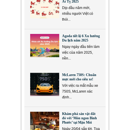
Ất Tỵ 2025
Dịp đầu năm mới,
nhiều người Việt có
thói...
Agoda tiết lộ 6 Xu hướng
Du lịch năm 2025
Ngay ngày đầu tiên làm
việc của năm 2025,
nền...
McLaren 750S: Chuẩn
mực mới cho siêu xe!
Với việc ra mắt mẫu xe
750S, McLaren xác
định...
Khám phá sản vật đất
đỏ với ‘Món ngon Bình
Phước’ tại Mặn Mòi
Ngày 20/04 sắp tới, Tọa