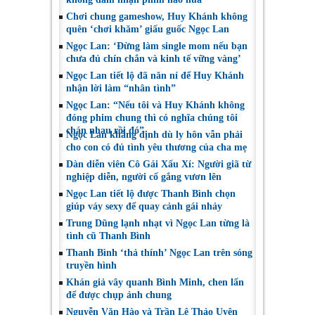
Chơi chung gameshow, Huy Khánh không
quên ‘chơi khăm’ giấu guốc Ngọc Lan
Ngọc Lan: ‘Đừng làm single mom nếu bạn
chưa đủ chín chắn và kinh tế vững vàng’
Ngọc Lan tiết lộ đã năn nỉ để Huy Khánh
nhận lời làm “nhân tình”
Ngọc Lan: “Nếu tôi và Huy Khánh không
đóng phim chung thì có nghĩa chúng tôi
chán nhau rồi đó”
Ngọc Lan khẳng định dù ly hôn vẫn phải
cho con có đủ tình yêu thương của cha mẹ
Dàn diễn viên Cô Gái Xấu Xí: Người giã từ
nghiệp diễn, người cố gắng vươn lên
Ngọc Lan tiết lộ được Thanh Bình chọn
giúp váy sexy để quay cảnh gái nhảy
Trung Dũng lạnh nhạt vì Ngọc Lan từng là
tình cũ Thanh Bình
Thanh Bình ‘thả thính’ Ngọc Lan trên sóng
truyền hình
Khán giả vây quanh Bình Minh, chen lấn
để được chụp ảnh chung
Nguyễn Văn Hào và Trần Lê Thảo Uyên