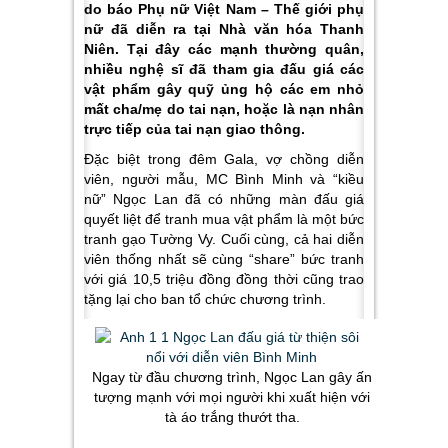
do báo Phụ nữ Việt Nam – Thế giới phụ
nữ đã diễn ra tại Nhà văn hóa Thanh
Niên. Tại đây các mạnh thường quân,
nhiều nghệ sĩ đã tham gia đấu giá các
vật phẩm gây quỹ ủng hộ các em nhỏ
mất cha/mẹ do tai nạn, hoặc là nạn nhân
trực tiếp của tai nạn giao thông.
Đặc biệt trong đêm Gala, vợ chồng diễn
viên, người mẫu, MC Bình Minh và “kiều
nữ” Ngọc Lan đã có những màn đấu giá
quyết liệt để tranh mua vật phẩm là một bức
tranh gạo Tường Vy. Cuối cùng, cả hai diễn
viên thống nhất sẽ cùng “share” bức tranh
với giá 10,5 triệu đồng đồng thời cũng trao
tặng lại cho ban tổ chức chương trình.
Ngay từ đầu chương trình, Ngọc Lan gây ấn
tượng mạnh với mọi người khi xuất hiện với
tà áo trắng thướt tha.