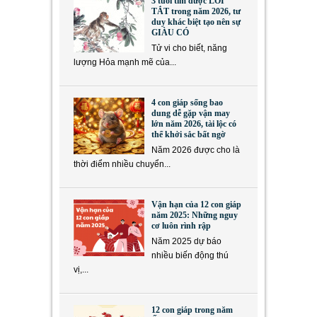
3 tuổi tìm được LỐI
TẮT trong năm 2026, tư
duy khác biệt tạo nên sự
GIÀU CÓ
Tử vi cho biết, năng
lượng Hỏa mạnh mẽ của...
4 con giáp sống bao
dung dễ gặp vận may
lớn năm 2026, tài lộc có
thể khởi sắc bất ngờ
Năm 2026 được cho là
thời điểm nhiều chuyển...
Vận hạn của 12 con giáp
năm 2025: Những nguy
cơ luôn rình rập
Năm 2025 dự báo
nhiều biến động thú
vị,...
12 con giáp trong năm