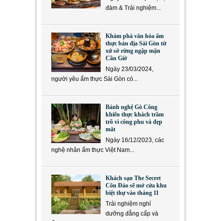
đàm & Trải nghiệm...
Khám phá văn hóa ẩm
thực bản địa Sài Gòn từ
xứ sở rừng ngập mặn
Cần Giờ
Ngày 23/03/2024,
người yêu ẩm thực Sài Gòn có...
Bánh nghệ Gò Công
khiến thực khách trầm
trồ vì công phu và đẹp
mắt
Ngày 16/12/2023, các
nghệ nhân ẩm thực Việt Nam...
Khách sạn The Secret
Côn Đảo sẽ mở cửa khu
biệt thự vào tháng 11
Trải nghiệm nghỉ
dưỡng đẳng cấp và