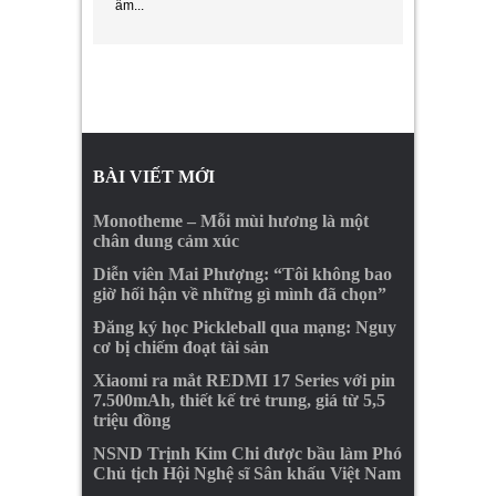
ẩm...
BÀI VIẾT MỚI
Monotheme – Mỗi mùi hương là một
chân dung cảm xúc
Diễn viên Mai Phượng: “Tôi không bao
giờ hối hận về những gì mình đã chọn”
Đăng ký học Pickleball qua mạng: Nguy
cơ bị chiếm đoạt tài sản
Xiaomi ra mắt REDMI 17 Series với pin
7.500mAh, thiết kế trẻ trung, giá từ 5,5
triệu đồng
NSND Trịnh Kim Chi được bầu làm Phó
Chủ tịch Hội Nghệ sĩ Sân khấu Việt Nam