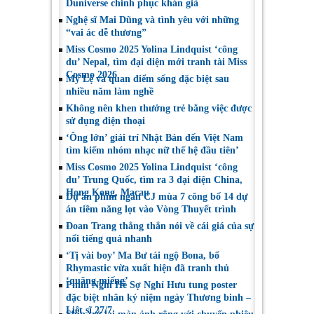
Duniverse chinh phục khán giả
Việt Nam
Toronto 2026
Nghệ sĩ Mai Dũng và tình yêu với những
“vai ác dễ thương”
Miss Cosmo 2025 Yolina Lindquist ‘công
du’ Nepal, tìm đại diện mới tranh tài Miss
Cosmo 2026
Mỹ Lệ và quan điểm sống đặc biệt sau
nhiều năm làm nghề
Không nên khen thưởng trẻ bằng việc được
sử dụng điện thoại
‘Ông lớn’ giải trí Nhật Bản đến Việt Nam
tìm kiếm nhóm nhạc nữ thế hệ đầu tiên’
Miss Cosmo 2025 Yolina Lindquist ‘công
du’ Trung Quốc, tìm ra 3 đại diện China,
Hong Kong, Macau
Dự án phim ngắn CJ mùa 7 công bố 14 dự
án tiềm năng lọt vào Vòng Thuyết trình
Đoan Trang thẳng thắn nói về cái giá của sự
nổi tiếng quá nhanh
‘Tị vài boy’ Ma Bư tái ngộ Bona, bố
Rhymastic vừa xuất hiện đã tranh thủ
‘quăng miếng’
Phim Nghỉ Hè Sợ Nghỉ Hưu tung poster
đặc biệt nhân kỷ niệm ngày Thương binh –
Liệt sĩ 27/7