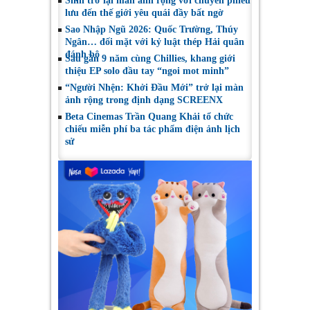
Shin trở lại màn ảnh rộng với chuyến phiêu
lưu đến thế giới yêu quái đầy bất ngờ
Sao Nhập Ngũ 2026: Quốc Trường, Thúy
Ngân… đối mặt với kỷ luật thép Hải quân
đánh bộ
Sau gần 9 năm cùng Chillies, khang giới
thiệu EP solo đầu tay “ngoi mot minh”
“Người Nhện: Khởi Đầu Mới” trở lại màn
ảnh rộng trong định dạng SCREENX
Beta Cinemas Trần Quang Khải tổ chức
chiếu miễn phí ba tác phẩm điện ảnh lịch
sử