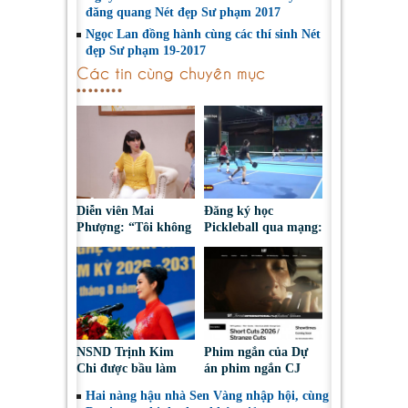
đăng quang Nét đẹp Sư phạm 2017
Ngọc Lan đồng hành cùng các thí sinh Nét
đẹp Sư phạm 19-2017
Các tin cùng chuyên mục
Diễn viên Mai
Đăng ký học
Phượng: “Tôi không
Pickleball qua mạng:
bao giờ hối hận về
Nguy cơ bị chiếm
những gì mình đã
đoạt tài sản
chọn”
NSND Trịnh Kim
Phim ngắn của Dự
Chi được bầu làm
án phim ngắn CJ
Phó Chủ tịch Hội
tiếp tục được đề cử
Hai nàng hậu nhà Sen Vàng nhập hội, cùng
Nghệ sĩ Sân khấu
tại LHP quốc tế