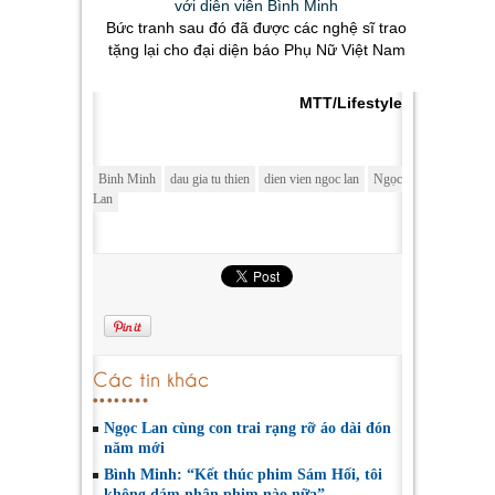
Bức tranh sau đó đã được các nghệ sĩ trao
tặng lại cho đại diện báo Phụ Nữ Việt Nam
MTT/Lifestyle
Binh Minh
dau gia tu thien
dien vien ngoc lan
Ngọc
Lan
Các tin khác
Ngọc Lan cùng con trai rạng rỡ áo dài đón
năm mới
Bình Minh: “Kết thúc phim Sám Hối, tôi
không dám nhận phim nào nữa”