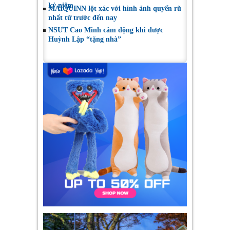
kỷ niệm
MAIQUINN lột xác với hình ảnh quyến rũ
nhất từ trước đến nay
NSƯT Cao Minh cảm động khi được
Huỳnh Lập “tặng nhà”