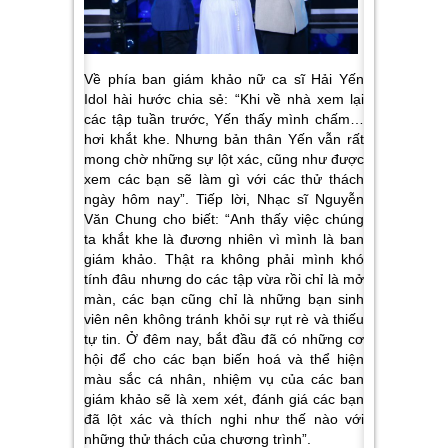
Về phía ban giám khảo nữ ca sĩ Hải Yến
Idol hài hước chia sẻ: “Khi về nhà xem lại
các tập tuần trước, Yến thấy mình chấm…
hơi khắt khe. Nhưng bản thân Yến vẫn rất
mong chờ những sự lột xác, cũng như được
xem các bạn sẽ làm gì với các thử thách
ngày hôm nay”. Tiếp lời, Nhạc sĩ Nguyễn
Văn Chung cho biết: “Anh thấy việc chúng
ta khắt khe là đương nhiên vì mình là ban
giám khảo. Thật ra không phải mình khó
tính đâu nhưng do các tập vừa rồi chỉ là mở
màn, các bạn cũng chỉ là những bạn sinh
viên nên không tránh khỏi sự rụt rè và thiếu
tự tin. Ở đêm nay, bắt đầu đã có những cơ
hội để cho các bạn biến hoá và thể hiện
màu sắc cá nhân, nhiệm vụ của các ban
giám khảo sẽ là xem xét, đánh giá các bạn
đã lột xác và thích nghi như thế nào với
những thử thách của chương trình”.