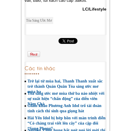
vali, balo, túi xách cao cấp Sakos.
LC/Lifestyle
Tỏa Sáng Ước Mơ
Các tin khác
Trở lại từ mùa hai, Thanh Thanh xuất sắc
trở thành Quán Quân Tỏa sáng ước mơ
mùa ba
Tỏa sáng ước mơ mùa thứ ba náo nhiệt với
sự xuất hiện “chấn động” của diễn viên
Năm Chà
Giám khảo Phương Anh Idol trổ tài đoán
tính cách thí sinh qua giọng hát
Hải Yến Idol bị hớp hồn với màn trình diễn
“Có chàng trai viết lên cây” của cặp đôi
“Song Phong”
Nguyễn Văn Chung bất ngờ ngỏ lời mời thí