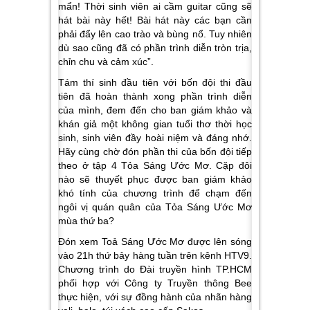
mẩn! Thời sinh viên ai cầm guitar cũng sẽ
hát bài này hết! Bài hát này các bạn cần
phải đẩy lên cao trào và bùng nổ. Tuy nhiên
dù sao cũng đã có phần trình diễn tròn trịa,
chỉn chu và cảm xúc”.
Tám thí sinh đầu tiên với bốn đội thi đầu
tiên đã hoàn thành xong phần trình diễn
của mình, đem đến cho ban giám khảo và
khán giả một không gian tuổi thơ thời học
sinh, sinh viên đầy hoài niệm và đáng nhớ.
Hãy cùng chờ đón phần thi của bốn đội tiếp
theo ở tập 4 Tỏa Sáng Ước Mơ. Cặp đôi
nào sẽ thuyết phục được ban giám khảo
khó tính của chương trình để chạm đến
ngôi vị quán quân của
Tỏa Sáng Ước Mơ
mùa thứ ba
?
Đón xem Toả Sáng Ước Mơ được lên sóng
vào 21h thứ bảy hàng tuần trên kênh HTV9.
Chương trình do Đài truyền hình TP.HCM
phối hợp với Công ty Truyền thông Bee
thực hiện, với sự đồng hành của nhãn hàng