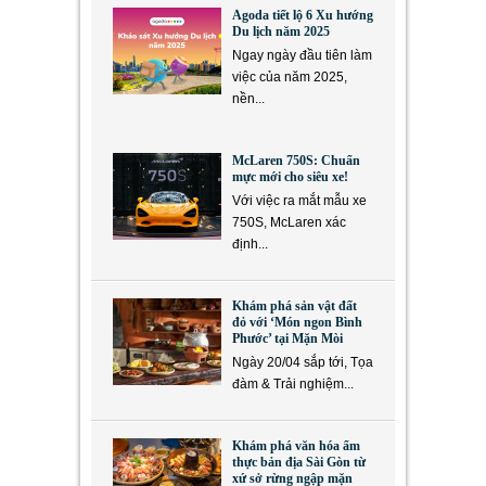
Agoda tiết lộ 6 Xu hướng
Du lịch năm 2025
Ngay ngày đầu tiên làm
việc của năm 2025,
nền...
McLaren 750S: Chuẩn
mực mới cho siêu xe!
Với việc ra mắt mẫu xe
750S, McLaren xác
định...
Khám phá sản vật đất
đỏ với ‘Món ngon Bình
Phước’ tại Mặn Mòi
Ngày 20/04 sắp tới, Tọa
đàm & Trải nghiệm...
Khám phá văn hóa ẩm
thực bản địa Sài Gòn từ
xứ sở rừng ngập mặn