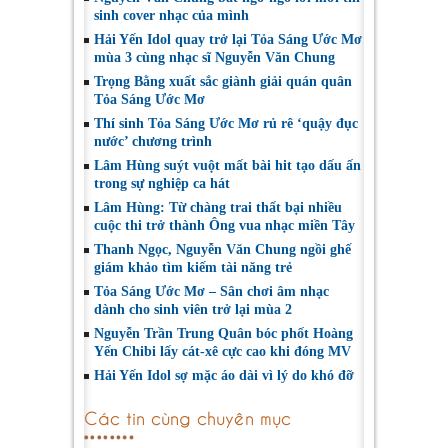
sinh cover nhạc của mình
Hải Yến Idol quay trở lại Tỏa Sáng Ước Mơ
mùa 3 cùng nhạc sĩ Nguyễn Văn Chung
Trọng Bằng xuất sắc giành giải quán quân
Tỏa Sáng Ước Mơ
Thí sinh Tỏa Sáng Ước Mơ rủ rê ‘quậy đục
nước’ chương trình
Lâm Hùng suýt vuột mất bài hit tạo dấu ấn
trong sự nghiệp ca hát
Lâm Hùng: Từ chàng trai thất bại nhiều
cuộc thi trở thành Ông vua nhạc miền Tây
Thanh Ngọc, Nguyễn Văn Chung ngồi ghế
giám khảo tìm kiếm tài năng trẻ
Tỏa Sáng Ước Mơ – Sân chơi âm nhạc
dành cho sinh viên trở lại mùa 2
Nguyễn Trần Trung Quân bóc phốt Hoàng
Yến Chibi lấy cát-xê cực cao khi đóng MV
Hải Yến Idol sợ mặc áo dài vì lý do khó đỡ
Các tin cùng chuyên mục