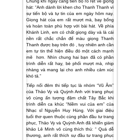
Chung khi ngày càng tiến bộ rõ rệt về giọng
hát: “Anh dành lời khen cho Thanh Thanh vì
sự tiến bộ và tự tin của em ngày hôm nay.
Giọng hát của em rất mượt mà, bay bổng
và hoàn toàn phù hợp với bài hát. Về phía
Khánh Linh, em có chất giọng dày và là cái
nền rất chắc chắn để màu giọng Thanh
Thanh được bay trên đó , tuy nhiên anh cần
em tự tin thể hiện điều đó một cách mạnh
mẽ hơn. Nhìn chung hai bạn đã có phần
trình diễn rất hay, bè phối mượt mà, nhịp
nhàng và mang lại cho anh nhiều cảm xúc
khó tả.”
Tiếp nối đêm thi tiếp tục là nhóm “Vũ Âm”
của Thảo Vy và Quỳnh Anh với trang phục
vô cùng ấn tượng đậm chất Tây Bắc khi
trình diễn ca khúc “Niềm vui của em” của
Nhạc sĩ Nguyễn Huy Hùng. Với giai điệu
tuổi thơ quen thuộc cùng phần đầu tư trang
phục, Thảo Vy và Quỳnh Anh đã khiến giám
khảo Lê Minh vô cùng thích thú: “ Quá dễ
thương, anh rất thích sự đầu tư trang phục