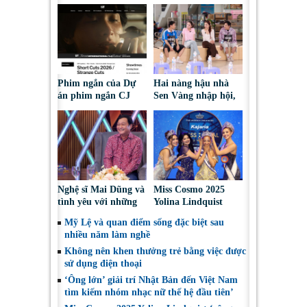
Phim ngắn của Dự
Hai nàng hậu nhà
án phim ngắn CJ
Sen Vàng nhập hội,
tiếp tục được đề cử
cùng Duniverse
tại LHP quốc tế
chinh phục khán giả
Toronto 2026
Nghệ sĩ Mai Dũng và
Miss Cosmo 2025
tình yêu với những
Yolina Lindquist
“vai ác dễ thương”
‘công du’ Nepal, tìm
Mỹ Lệ và quan điểm sống đặc biệt sau
đại diện mới tranh
nhiều năm làm nghề
tài Miss Cosmo 2026
Không nên khen thưởng trẻ bằng việc được
sử dụng điện thoại
‘Ông lớn’ giải trí Nhật Bản đến Việt Nam
tìm kiếm nhóm nhạc nữ thế hệ đầu tiên’