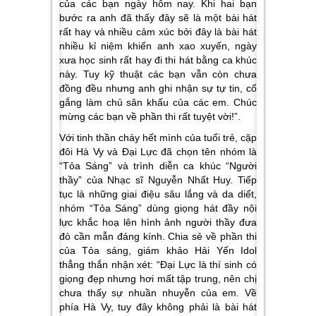
của các bạn ngày hôm nay. Khi hai bạn
bước ra anh đã thấy đây sẽ là một bài hát
rất hay và nhiều cảm xúc bởi đây là bài hát
nhiều kỉ niệm khiến anh xao xuyến, ngày
xưa học sinh rất hay đi thi hát bằng ca khúc
này. Tuy kỹ thuật các bạn vẫn còn chưa
đồng đều nhưng anh ghi nhận sự tự tin, cố
gắng làm chủ sân khấu của các em. Chúc
mừng các bạn về phần thi rất tuyệt vời!”.
Với tinh thần cháy hết mình của tuổi trẻ, cặp
đôi Hà Vy và Đại Lực đã chọn tên nhóm là
“Tỏa Sáng” và trình diễn ca khúc “Người
thầy” của Nhạc sĩ Nguyễn Nhất Huy. Tiếp
tục là những giai điệu sâu lắng và da diết,
nhóm “Tỏa Sáng” dùng giọng hát đầy nội
lực khắc hoạ lên hình ảnh người thầy đưa
đò cần mẫn đáng kính. Chia sẻ về phần thi
của Tỏa sáng, giám khảo Hải Yến Idol
thẳng thắn nhận xét: “Đại Lực là thí sinh có
giọng đẹp nhưng hơi mất tập trung, nên chị
chưa thấy sự nhuần nhuyễn của em. Về
phía Hà Vy, tuy đây không phải là bài hát