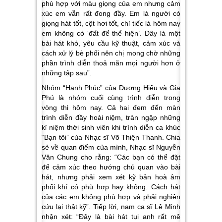
phù hợp với màu giọng của em nhưng cảm
xúc em vẫn rất đong đầy. Em là người có
giọng hát tốt, cột hơi tốt, chỉ tiếc là hôm nay
em không có ‘đất để thể hiện’. Đây là một
bài hát khó, yêu cầu kỹ thuật, cảm xúc và
cách xử lý bè phối nên chị mong chờ những
phần trình diễn thoả mãn mọi người hơn ở
những tập sau”.
Nhóm “Hạnh Phúc” của Dương Hiếu và Gia
Phú là nhóm cuối cùng trình diễn trong
vòng thi hôm nay. Cả hai đem đến màn
trình diễn đầy hoài niệm, tràn ngập những
kỉ niệm thời sinh viên khi trình diễn ca khúc
“Bạn tôi” của Nhạc sĩ Võ Thiện Thanh. Chia
sẻ về quan điểm của mình, Nhạc sĩ Nguyễn
Văn Chung cho rằng: “Các bạn có thể đặt
để cảm xúc theo hướng chủ quan vào bài
hát, nhưng phải xem xét kỹ bản hoà âm
phối khí có phù hợp hay không. Cách hát
của các em không phù hợp và phải nghiên
cứu lại thật kỹ”. Tiếp lời, nam ca sĩ Lê Minh
nhận xét: “Đây là bài hát tụi anh rất mê