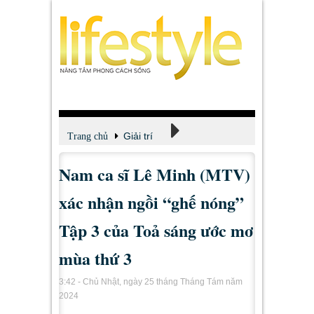
Giải trí
Trang chủ
Nam ca sĩ Lê Minh (MTV)
Xem - Nghe - Đọc
xác nhận ngồi “ghế nóng”
Tập 3 của Toả sáng ước mơ
mùa thứ 3
3:42 - Chủ Nhật, ngày 25 tháng Tháng Tám năm
2024