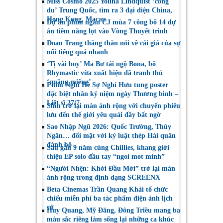
Miss Cosmo 2025 Yolina Lindquist ‘công
du’ Trung Quốc, tìm ra 3 đại diện China,
Hong Kong, Macau
Dự án phim ngắn CJ mùa 7 công bố 14 dự
án tiềm năng lọt vào Vòng Thuyết trình
Đoan Trang thẳng thắn nói về cái giá của sự
nổi tiếng quá nhanh
‘Tị vài boy’ Ma Bư tái ngộ Bona, bố
Rhymastic vừa xuất hiện đã tranh thủ
‘quăng miếng’
Phim Nghỉ Hè Sợ Nghỉ Hưu tung poster
đặc biệt nhân kỷ niệm ngày Thương binh –
Liệt sĩ 27/7
Shin trở lại màn ảnh rộng với chuyến phiêu
lưu đến thế giới yêu quái đầy bất ngờ
Sao Nhập Ngũ 2026: Quốc Trường, Thúy
Ngân… đối mặt với kỷ luật thép Hải quân
đánh bộ
Sau gần 9 năm cùng Chillies, khang giới
thiệu EP solo đầu tay “ngoi mot minh”
“Người Nhện: Khởi Đầu Mới” trở lại màn
ảnh rộng trong định dạng SCREENX
Beta Cinemas Trần Quang Khải tổ chức
chiếu miễn phí ba tác phẩm điện ảnh lịch
sử
Huy Quang, Mỹ Đăng, Đông Triều mang ba
màu sắc riêng làm sống lại những ca khúc