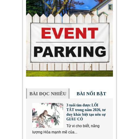
BÀI ĐỌC NHIỀU
BÀI NỔI BẬT
3 tuổi tìm được LỐI
TẮT trong năm 2026, tư
duy khác biệt tạo nên sự
GIÀU CÓ
Tử vi cho biết, năng
lượng Hỏa mạnh mẽ của...