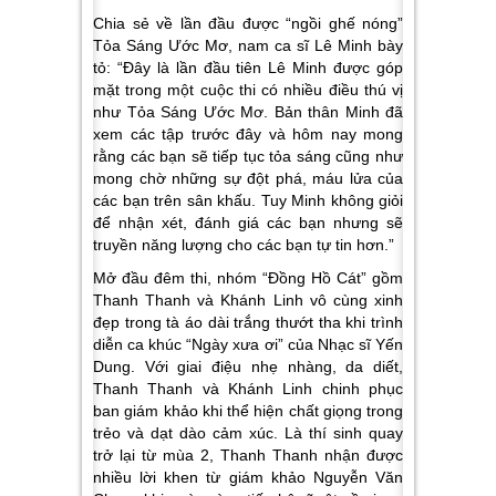
Chia sẻ về lần đầu được “ngồi ghế nóng”
Tỏa Sáng Ước Mơ
, nam ca sĩ Lê Minh bày
tỏ: “Đây là lần đầu tiên Lê Minh được góp
mặt trong một cuộc thi có nhiều điều thú vị
như Tỏa Sáng Ước Mơ. Bản thân Minh đã
xem các tập trước đây và hôm nay mong
rằng các bạn sẽ tiếp tục tỏa sáng cũng như
mong chờ những sự đột phá, máu lửa của
các bạn trên sân khấu. Tuy Minh không giỏi
để nhận xét, đánh giá các bạn nhưng sẽ
truyền năng lượng cho các bạn tự tin hơn.”
Mở đầu đêm thi, nhóm “Đồng Hồ Cát” gồm
Thanh Thanh và Khánh Linh vô cùng xinh
đẹp trong tà áo dài trắng thướt tha khi trình
diễn ca khúc “Ngày xưa ơi” của Nhạc sĩ Yến
Dung. Với giai điệu nhẹ nhàng, da diết,
Thanh Thanh và Khánh Linh chinh phục
ban giám khảo khi thể hiện chất giọng trong
trẻo và dạt dào cảm xúc. Là thí sinh quay
trở lại từ mùa 2, Thanh Thanh nhận được
nhiều lời khen từ giám khảo Nguyễn Văn