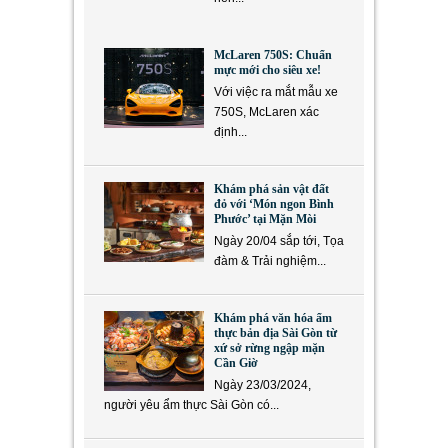
McLaren 750S: Chuẩn
mực mới cho siêu xe!
Với việc ra mắt mẫu xe
750S, McLaren xác
định...
Khám phá sản vật đất
đỏ với ‘Món ngon Bình
Phước’ tại Mặn Mòi
Ngày 20/04 sắp tới, Tọa
đàm & Trải nghiệm...
Khám phá văn hóa ẩm
thực bản địa Sài Gòn từ
xứ sở rừng ngập mặn
Cần Giờ
Ngày 23/03/2024,
người yêu ẩm thực Sài Gòn có...