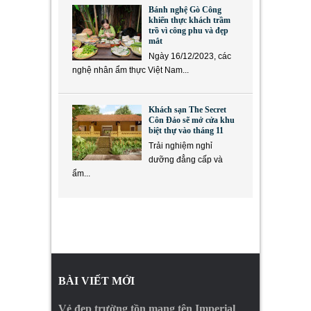
Bánh nghệ Gò Công
khiến thực khách trầm
trồ vì công phu và đẹp
mắt
Ngày 16/12/2023, các
nghệ nhân ẩm thực Việt Nam...
Khách sạn The Secret
Côn Đảo sẽ mở cửa khu
biệt thự vào tháng 11
Trải nghiệm nghỉ
dưỡng đẳng cấp và
ẩm...
BÀI VIẾT MỚI
Vẻ đẹp trường tồn mang tên Imperial