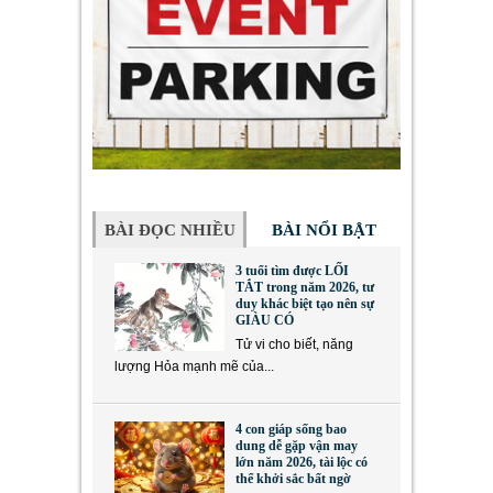
BÀI ĐỌC NHIỀU
BÀI NỔI BẬT
3 tuổi tìm được LỐI
TẮT trong năm 2026, tư
duy khác biệt tạo nên sự
GIÀU CÓ
Tử vi cho biết, năng
lượng Hỏa mạnh mẽ của...
4 con giáp sống bao
dung dễ gặp vận may
lớn năm 2026, tài lộc có
thể khởi sắc bất ngờ