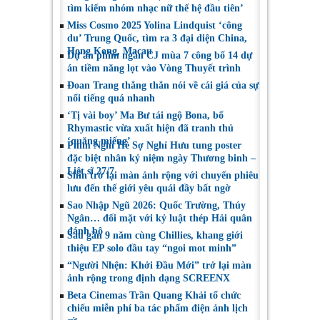
tìm kiếm nhóm nhạc nữ thế hệ đầu tiên’
Miss Cosmo 2025 Yolina Lindquist ‘công
du’ Trung Quốc, tìm ra 3 đại diện China,
Hong Kong, Macau
Dự án phim ngắn CJ mùa 7 công bố 14 dự
án tiềm năng lọt vào Vòng Thuyết trình
Đoan Trang thẳng thắn nói về cái giá của sự
nổi tiếng quá nhanh
‘Tị vài boy’ Ma Bư tái ngộ Bona, bố
Rhymastic vừa xuất hiện đã tranh thủ
‘quăng miếng’
Phim Nghỉ Hè Sợ Nghỉ Hưu tung poster
đặc biệt nhân kỷ niệm ngày Thương binh –
Liệt sĩ 27/7
Shin trở lại màn ảnh rộng với chuyến phiêu
lưu đến thế giới yêu quái đầy bất ngờ
Sao Nhập Ngũ 2026: Quốc Trường, Thúy
Ngân… đối mặt với kỷ luật thép Hải quân
đánh bộ
Sau gần 9 năm cùng Chillies, khang giới
thiệu EP solo đầu tay “ngoi mot minh”
“Người Nhện: Khởi Đầu Mới” trở lại màn
ảnh rộng trong định dạng SCREENX
Beta Cinemas Trần Quang Khải tổ chức
chiếu miễn phí ba tác phẩm điện ảnh lịch