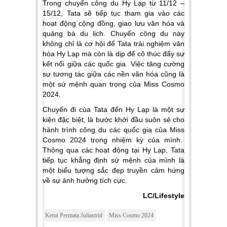
Trong chuyến công du Hy Lạp từ 11/12 –
15/12, Tata sẽ tiếp tục tham gia vào các
hoạt động cộng đồng, giao lưu văn hóa và
quảng bá du lịch. Chuyến công du này
không chỉ là cơ hội để Tata trải nghiệm văn
hóa Hy Lạp mà còn là dịp để cô thúc đẩy sự
kết nối giữa các quốc gia. Việc tăng cường
sự tương tác giữa các nền văn hóa cũng là
một sứ mệnh quan trọng của Miss Cosmo
2024.
Chuyến đi của Tata đến Hy Lạp là một sự
kiện đặc biệt, là bước khởi đầu suôn sẻ cho
hành trình công du các quốc gia của Miss
Cosmo 2024 trong nhiệm kỳ của mình.
Thông qua các hoạt động tại Hy Lạp, Tata
tiếp tục khẳng định sứ mệnh của mình là
một biểu tượng sắc đẹp truyền cảm hứng
về sự ảnh hưởng tích cực.
LC/Lifestyle
Ketut Permata Juliastrid
Miss Cosmo 2024