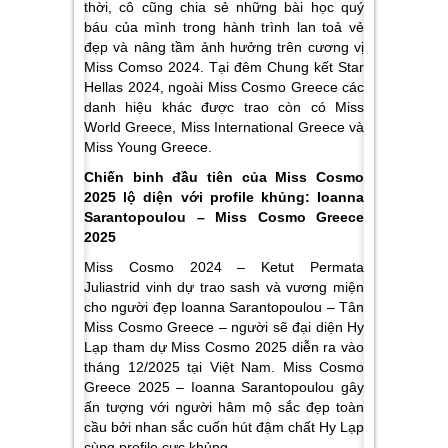
thời, cô cũng chia sẻ những bài học quý
báu của mình trong hành trình lan toả vẻ
đẹp và nâng tầm ảnh hưởng trên cương vị
Miss Comso 2024. Tại đêm Chung kết Star
Hellas 2024,
ngoài Miss Cosmo Greece các
danh hiệu khác được trao còn có Miss
World Greece, Miss International Greece và
Miss Young Greece.
Chiến binh đầu tiên của Miss Cosmo
2025 lộ diện với profile khủng: Ioanna
Sarantopoulou – Miss Cosmo Greece
2025
Miss Cosmo 2024 – Ketut Permata
Juliastrid vinh dự trao sash và vương miện
cho người đẹp
Ioanna Sarantopoulou
– Tân
Miss Cosmo Greece – người sẽ đại diện Hy
Lạp tham dự Miss Cosmo 2025 diễn ra vào
tháng 12/2025 tại Việt Nam. Miss Cosmo
Greece 2025 – Ioanna
Sarantopoulou
gây
ấn tượng với người hâm mộ sắc đẹp toàn
cầu bởi nhan sắc cuốn hút đậm chất Hy Lạp
cùng profile cực khủng.