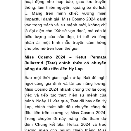
hoạt động như họp báo, giao lưu truyền
thông, làm thiện nguyện, quảng bá du lịch,
…
Mang trên mình chiếc vương miện
Impactful danh giá, Miss Cosmo 2024 gánh
vác trọng trách và sứ mệnh mới, không chỉ
là đại diện cho “Xứ sở vạn đạo”, mà còn là
biểu tượng của sắc đẹp, trí tuệ và lòng
nhân ái, một hình mẫu truyền cảm hứng
cho phụ nữ trên toàn thế giới.
Miss Cosmo 2024 – Ketut Permata
Juliastrid (Tata) chính thức có chuyến
công du đầu tiên đến Hy Lạp
Sau một thời gian ngắn ở lại Bali để nghỉ
ngơi cùng gia đình và tái tạo năng lượng,
Miss Cosmo 2024 nhanh chóng trở lại công
việc và tiếp tục thực hiện sứ mệnh của
mình. Ngày 11 vừa qua, Tata đã bay đến Hy
Lạp, chính thức bắt đầu chuyến công du
đầu tiên trên cương vị Miss Cosmo 2024.
Trong chuyến đi này, nàng hậu tham dự
đêm Chung kết Star Hellas 2024 và trao
vương miện cho người chiến thắng Miss