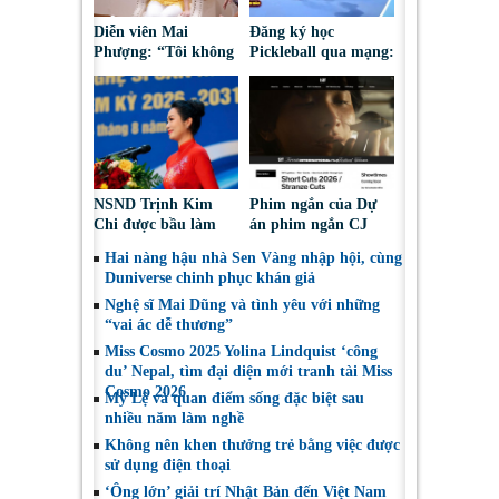
Diễn viên Mai
Đăng ký học
Phượng: “Tôi không
Pickleball qua mạng:
bao giờ hối hận về
Nguy cơ bị chiếm
những gì mình đã
đoạt tài sản
chọn”
NSND Trịnh Kim
Phim ngắn của Dự
Chi được bầu làm
án phim ngắn CJ
Phó Chủ tịch Hội
tiếp tục được đề cử
Hai nàng hậu nhà Sen Vàng nhập hội, cùng
Nghệ sĩ Sân khấu
tại LHP quốc tế
Duniverse chinh phục khán giả
Việt Nam
Toronto 2026
Nghệ sĩ Mai Dũng và tình yêu với những
“vai ác dễ thương”
Miss Cosmo 2025 Yolina Lindquist ‘công
du’ Nepal, tìm đại diện mới tranh tài Miss
Cosmo 2026
Mỹ Lệ và quan điểm sống đặc biệt sau
nhiều năm làm nghề
Không nên khen thưởng trẻ bằng việc được
sử dụng điện thoại
‘Ông lớn’ giải trí Nhật Bản đến Việt Nam