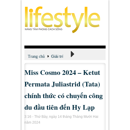
Giải trí
Trang chủ
Miss Cosmo 2024 – Ketut
Xem - Nghe - Đọc
Permata Juliastrid (Tata)
chính thức có chuyến công
du đầu tiên đến Hy Lạp
3:16 - Thứ Bảy, ngày 14 tháng Tháng Mười Hai
năm 2024