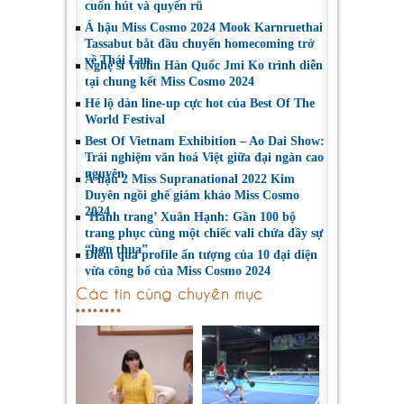
cuốn hút và quyến rũ
Á hậu Miss Cosmo 2024 Mook Karnruethai
Tassabut bắt đầu chuyến homecoming trở
về Thái Lan
Nghệ sĩ Violin Hàn Quốc Jmi Ko trình diễn
tại chung kết Miss Cosmo 2024
Hé lộ dàn line-up cực hot của Best Of The
World Festival
Best Of Vietnam Exhibition – Ao Dai Show:
Trải nghiệm văn hoá Việt giữa đại ngàn cao
nguyên
Á hậu 2 Miss Supranational 2022 Kim
Duyên ngồi ghế giám khảo Miss Cosmo
2024
‘Hành trang’ Xuân Hạnh: Gần 100 bộ
trang phục cùng một chiếc vali chứa đầy sự
“hơn thua”
Điểm qua profile ấn tượng của 10 đại diện
vừa công bố của Miss Cosmo 2024
Các tin cùng chuyên mục