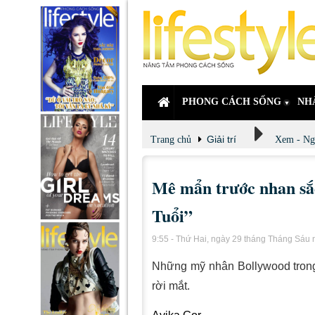
PHONG CÁCH SỐNG
NH
Giải trí
Trang chủ
Xem - Ng
Mê mẩn trước nhan sắ
Tuổi”
9:55 - Thứ Hai, ngày 29 tháng Tháng Sáu
Những mỹ nhân Bollywood trong
rời mắt.