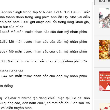
BÀI Đ
 Jagdish Singh trong tập 516 đến 1214. “Cô Dâu 8 Tuổi”
sha thành danh trong làng phim ảnh Ấn Độ. Nhờ vai diễn
iên sinh năm 1991 ghi được dấu ấn trong lòng khán giả,
n hút của mình.
yusha Banerjee
ền thống
raj Shekhar ở những tập đang chiếu hiện tại. Cô gái sinh
u quảng cáo, đến năm 2007, cô mới bắt đầu “lấn sân” và
vai diễn truyền hình.