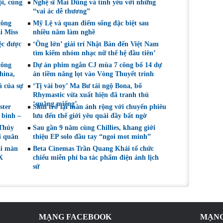
i, cùng
Nghệ sĩ Mai Dũng và tình yêu với những
Nghệ sĩ Sân khấu
tại LHP quốc tế
“vai ác dễ thương”
Việt Nam
Toronto 2026
công
Mỹ Lệ và quan điểm sống đặc biệt sau
i Miss
nhiều năm làm nghề
ệc được
‘Ông lớn’ giải trí Nhật Bản đến Việt Nam
tìm kiếm nhóm nhạc nữ thế hệ đầu tiên’
công
Dự án phim ngắn CJ mùa 7 công bố 14 dự
hina,
án tiềm năng lọt vào Vòng Thuyết trình
á của sự
‘Tị vài boy’ Ma Bư tái ngộ Bona, bố
Rhymastic vừa xuất hiện đã tranh thủ
‘quăng miếng’
ster
Shin trở lại màn ảnh rộng với chuyến phiêu
 binh –
lưu đến thế giới yêu quái đầy bất ngờ
 Thúy
Sau gần 9 năm cùng Chillies, khang giới
i quân
thiệu EP solo đầu tay “ngoi mot minh”
ại màn
Beta Cinemas Trần Quang Khải tổ chức
X
chiếu miễn phí ba tác phẩm điện ảnh lịch
sử
MẠNG FACEBOOK
MẠNG