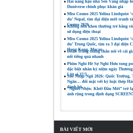
Hai nàng hậu nhà Sen Vàng nhập hộ
những gì mình đã
đoạt tài sản
Duniverse chinh phục khán giả
chọn”
Miss Cosmo 2025 Yolina Lindquist ‘
du’ Nepal, tìm đại diện mới tranh tà
Cosmo 2026
Không nên khen thưởng trẻ bằng vi
sử dụng điện thoại
Miss Cosmo 2025 Yolina Lindquist ‘
du’ Trung Quốc, tìm ra 3 đại diện C
Hong Kong, Macau
Đoan Trang thẳng thắn nói về cái gi
nổi tiếng quá nhanh
Phim Nghỉ Hè Sợ Nghỉ Hưu tung po
đặc biệt nhân kỷ niệm ngày Thương
Liệt sĩ 27/7
Sao Nhập Ngũ 2026: Quốc Trường,
Ngân… đối mặt với kỷ luật thép Hả
đánh bộ
“Người Nhện: Khởi Đầu Mới” trở l
ảnh rộng trong định dạng SCREEN
BÀI VIẾT MỚI