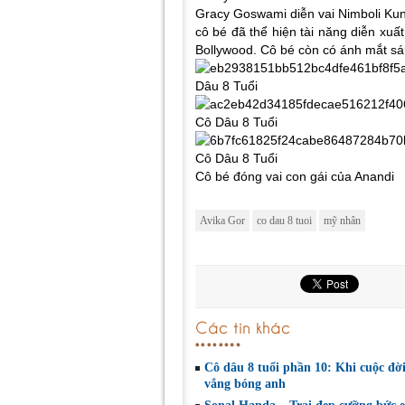
Gracy Goswami diễn vai Nimboli Kun
cô bé đã thể hiện tài năng diễn xuấ
Bollywood. Cô bé còn có ánh mắt sá
Cô bé đóng vai con gái của Anandi
Avika Gor
co dau 8 tuoi
mỹ nhân
Các tin khác
Cô dâu 8 tuổi phần 10: Khi cuộc đời
vắng bóng anh