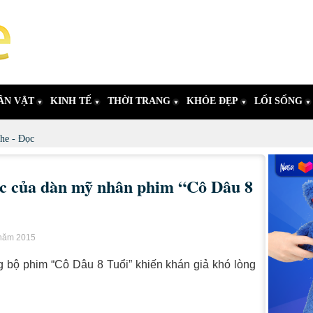
ÂN VẬT
KINH TẾ
THỜI TRANG
KHỎE ĐẸP
LỐI SỐNG
he - Đọc
c của dàn mỹ nhân phim “Cô Dâu 8
 năm 2015
 bộ phim “Cô Dâu 8 Tuổi” khiến khán giả khó lòng