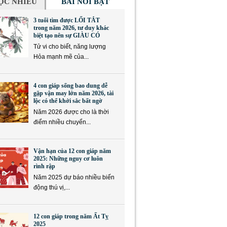
ỌC NHIỀU
BÀI NỔI BẬT
3 tuổi tìm được LỐI TẮT
trong năm 2026, tư duy khác
biệt tạo nên sự GIÀU CÓ
Tử vi cho biết, năng lượng
Hỏa mạnh mẽ của...
4 con giáp sống bao dung dễ
gặp vận may lớn năm 2026, tài
lộc có thể khởi sắc bất ngờ
Năm 2026 được cho là thời
điểm nhiều chuyển...
Vận hạn của 12 con giáp năm
2025: Những nguy cơ luôn
rình rập
Năm 2025 dự báo nhiều biến
động thú vị,...
12 con giáp trong năm Ất Tỵ
2025