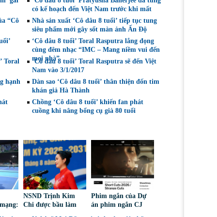
em gái
‘Cô dâu 8 tuổi’ Pratyusha Banerjee đã từng
có kế hoạch đến Việt Nam trước khi mất
ủa “Cô
Nhà sản xuất ‘Cô dâu 8 tuổi’ tiếp tục tung
siêu phẩm mới gây sốt màn ảnh Ấn Độ
uổi’
‘Cô dâu 8 tuổi’ Toral Rasputra lắng đọng
cùng đêm nhạc “IMC – Mang niềm vui đến
mọi nhà”
’ Toral
‘Cô dâu 8 tuổi’ Toral Rasputra sẽ đến Việt
Nam vào 3/1/2017
ng hạnh
Dàn sao ‘Cô dâu 8 tuổi’ thân thiện đốn tim
khán giả Hà Thành
hát
Chồng ‘Cô dâu 8 tuổi’ khiến fan phát
cuồng khi nâng bổng cụ già 80 tuổi
NSND Trịnh Kim
Phim ngắn của Dự
 mạng:
Chi được bầu làm
án phim ngắn CJ
iếm
Phó Chủ tịch Hội
tiếp tục được đề cử