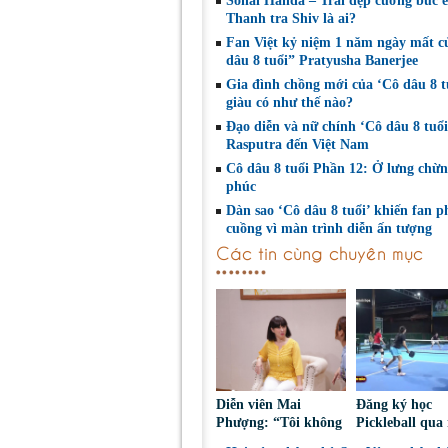
Sonal Handa – Trai đẹp cưỡng bức 
Thanh tra Shiv là ai?
Fan Việt kỷ niệm 1 năm ngày mất c
dâu 8 tuổi” Pratyusha Banerjee
Gia đình chồng mới của ‘Cô dâu 8 t
giàu có như thế nào?
Đạo diễn và nữ chính ‘Cô dâu 8 tuổi
Rasputra đến Việt Nam
Cô dâu 8 tuổi Phần 12: Ở lưng chừ
phúc
Dàn sao ‘Cô dâu 8 tuổi’ khiến fan p
cuồng vì màn trình diễn ấn tượng
Các tin cùng chuyên mục
Diễn viên Mai
Đăng ký học
Phượng: “Tôi không
Pickleball qua
bao giờ hối hận về
Nguy cơ bị ch