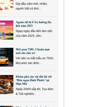
Dịp đầu năm mới, nhiều
người Việt có thói...
Agoda tiết lộ 6 Xu hướng Du
lịch năm 2025
Ngay ngày đầu tiên làm việc
của năm 2025, nền...
McLaren 750S: Chuẩn mực
mới cho siêu xe!
Với việc ra mắt mẫu xe 750S,
McLaren xác định...
Khám phá sản vật đất đỏ với
‘Món ngon Bình Phước’ tại
Mặn Mòi
Ngày 20/04 sắp tới, Tọa đàm
& Trải nghiệm...