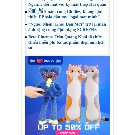
Ngân… đối mặt với kỷ luật thép Hải quân
đánh bộ
Sau gần 9 năm cùng Chillies, khang giới
thiệu EP solo đầu tay “ngoi mot minh”
“Người Nhện: Khởi Đầu Mới” trở lại màn
ảnh rộng trong định dạng SCREENX
Beta Cinemas Trần Quang Khải tổ chức
chiếu miễn phí ba tác phẩm điện ảnh lịch
sử