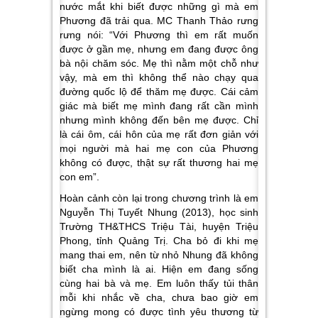
nước mắt khi biết được những gì mà em
Phương đã trải qua. MC Thanh Thảo rưng
rưng nói:
“Với Phương thì em rất muốn
được ở gần mẹ, nhưng em đang được ông
bà nội chăm sóc. Mẹ thì nằm một chỗ như
vậy, mà em thì không thể nào chạy qua
đường quốc lộ để thăm mẹ được. Cái cảm
giác mà biết mẹ mình đang rất cần mình
nhưng mình không đến bên mẹ được. Chỉ
là cái ôm, cái hôn của mẹ rất đơn giản với
mọi người mà hai mẹ con của Phương
không có được, thật sự rất thương hai mẹ
con em”
.
Hoàn cảnh còn lại trong chương trình là em
Nguyễn Thị Tuyết Nhung
(2013), học sinh
Trường TH&THCS Triệu Tài, huyện Triệu
Phong, tỉnh Quảng Trị. Cha bỏ đi khi mẹ
mang thai em, nên từ nhỏ Nhung đã không
biết cha mình là ai. Hiện em đang sống
cùng hai bà và mẹ. Em luôn thấy tủi thân
mỗi khi nhắc về cha, chưa bao giờ em
ngừng mong có được tình yêu thương từ