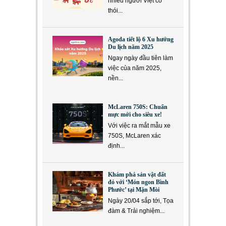
nhiều người Việt có
thói...
Agoda tiết lộ 6 Xu hướng
Du lịch năm 2025
Ngay ngày đầu tiên làm
việc của năm 2025,
nền...
McLaren 750S: Chuẩn
mực mới cho siêu xe!
Với việc ra mắt mẫu xe
750S, McLaren xác
định...
Khám phá sản vật đất
đỏ với ‘Món ngon Bình
Phước’ tại Mặn Mòi
Ngày 20/04 sắp tới, Tọa
đàm & Trải nghiệm...