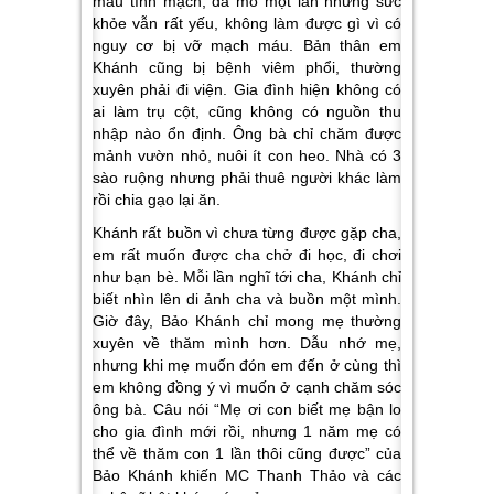
máu tĩnh mạch, đã mổ một lần nhưng sức
khỏe vẫn rất yếu, không làm được gì vì có
nguy cơ bị vỡ mạch máu. Bản thân em
Khánh cũng bị bệnh viêm phổi, thường
xuyên phải đi viện. Gia đình hiện không có
ai làm trụ cột, cũng không có nguồn thu
nhập nào ổn định. Ông bà chỉ chăm được
mảnh vườn nhỏ, nuôi ít con heo. Nhà có 3
sào ruộng nhưng phải thuê người khác làm
rồi chia gạo lại ăn.
Khánh rất buồn vì chưa từng được gặp cha,
em rất muốn được cha chở đi học, đi chơi
như bạn bè. Mỗi lần nghĩ tới cha, Khánh chỉ
biết nhìn lên di ảnh cha và buồn một mình.
Giờ đây, Bảo Khánh chỉ mong mẹ thường
xuyên về thăm mình hơn. Dẫu nhớ mẹ,
nhưng khi mẹ muốn đón em đến ở cùng thì
em không đồng ý vì muốn ở cạnh chăm sóc
ông bà. Câu nói
“Mẹ ơi con biết mẹ bận lo
cho gia đình mới rồi, nhưng 1 năm mẹ có
thể về thăm con 1 lần thôi cũng được”
của
Bảo Khánh khiến MC Thanh Thảo và các