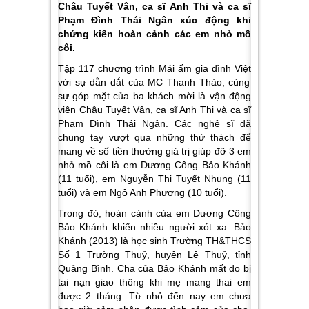
Châu Tuyết Vân, ca sĩ Anh Thi và ca sĩ
Phạm Đình Thái Ngân xúc động khi
chứng kiến hoàn cảnh các em nhỏ mồ
côi.
Tập 117 chương trình
Mái ấm gia đình Việt
với sự dẫn dắt của MC Thanh Thảo, cùng
sự góp mặt của ba khách mời là vận động
viên Châu Tuyết Vân, ca sĩ Anh Thi và ca sĩ
Phạm Đình Thái Ngân. Các nghệ sĩ đã
chung tay vượt qua những thử thách để
mang về số tiền thưởng giá trị giúp đỡ 3 em
nhỏ mồ côi là em Dương Công Bảo Khánh
(11 tuổi), em Nguyễn Thị Tuyết Nhung (11
tuổi) và em Ngô Anh Phương (10 tuổi).
Trong đó, hoàn cảnh của em
Dương Công
Bảo Khánh
khiến nhiều người xót xa. Bảo
Khánh (2013) là học sinh Trường TH&THCS
Số 1 Trường Thuỷ, huyện Lệ Thuỷ, tỉnh
Quảng Bình. Cha của Bảo Khánh mất do bị
tai nạn giao thông khi mẹ mang thai em
được 2 tháng. Từ nhỏ đến nay em chưa