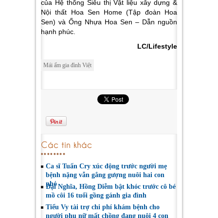
của Hệ thống Siêu thị Vật liệu xây dựng &
Nội thất Hoa Sen Home (Tập đoàn Hoa
Sen) và Ống Nhựa Hoa Sen – Dẫn nguồn
hạnh phúc.
LC/Lifestyle
Mái ấm gia đình Việt
Các tin khác
Ca sĩ Tuấn Cry xúc động trước người mẹ
bệnh nặng vẫn gắng gượng nuôi hai con
nhỏ
Đại Nghĩa, Hồng Diễm bật khóc trước cô bé
mồ côi 16 tuổi gồng gánh gia đình
Tiểu Vy tài trợ chi phí khám bệnh cho
người phụ nữ mất chồng đang nuôi 4 con