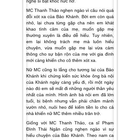
nghệ sĩ bật khóc nức nở.
MC Thanh Thảo nghẹn ngào vì câu nói quá
đỗi xót xa của Bảo Khánh. Bởi em còn quá
nhỏ, lại chưa từng gặp cha nên em khát
khao tình cảm của mẹ, muốn gặp mẹ
thường xuyên là điều dễ hiểu. Tuy nhiên,
em lại không trách mẹ mà luôn hiểu
chuyện, vừa muốn gặp mẹ lại vừa cảm
thông cho sự bận rộn của mẹ với gia đình
mới càng khiến cho cô thêm xót xa.
Nữ MC cũng lo lắng cho tương lai của Bảo
Khánh khi chứng kiến sức khỏe ông bà nội
của Khánh ngày càng yếu đi, rồi một ngày
nào đó em sẽ mất đi những người thân yêu
nhất của mình. Hình ảnh bà nội em đã lớn
tuổi, bị bệnh nhưng vẫn phải chăm mảnh
vườn nhỏ, nuôi heo để kiếm tiền lo cho cả
nhà khiến nữ MC thêm nhiều trăn trở.
Giống với MC Thanh Thảo, ca sĩ Phạm
Đình Thái Ngân cũng nghẹn ngào vì sự
hiểu chuyện của Bảo Khánh. Theo nam ca