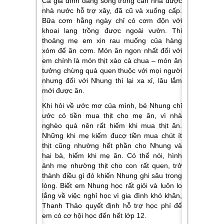
Cả gia đình đang sống trong căn nhà được
nhà nước hỗ trợ xây, đã cũ và xuống cấp.
Bữa cơm hằng ngày chỉ có cơm độn với
khoai lang trồng được ngoài vườn. Thi
thoảng mẹ em xin rau muống của hàng
xóm để ăn cơm. Món ăn ngon nhất đối với
em chính là món thịt xào cà chua – món ăn
tưởng chừng quá quen thuộc với mọi người
nhưng đối với Nhung thì lại xa xỉ, lâu lắm
mới được ăn.
Khi hỏi về ước mơ của mình, bé Nhung chỉ
ước có tiền mua thịt cho mẹ ăn, vì nhà
nghèo quá nên rất hiếm khi mua thịt ăn.
Những khi mẹ kiếm đucợ tiền mua chút ít
thịt cũng nhường hết phần cho Nhung và
hai bà, hiếm khi mẹ ăn. Có thể nói, hình
ảnh mẹ nhường thịt cho con rất quen, trở
thành điều gì đó khiến Nhung ghi sâu trong
lòng. Biết em Nhung học rất giỏi và luôn lo
lắng về việc nghỉ học vì gia đình khó khăn,
Thanh Thảo quyết định hỗ trợ học phí để
em có cơ hội học đến hết lớp 12.