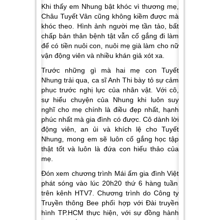
Khi thấy em Nhung bật khóc vì thương mẹ,
Châu Tuyết Vân cũng không kiềm được mà
khóc theo. Hình ảnh người mẹ tần tảo, bất
chấp bản thân bệnh tật vẫn cố gắng đi làm
để có tiền nuôi con, nuôi mẹ già làm cho nữ
vận động viên và nhiều khán giả xót xa.
Trước những gì mà hai mẹ con Tuyết
Nhung trải qua, ca sĩ Anh Thi bày tỏ sự cảm
phục trước nghị lực của nhân vật. Với cô,
sự hiểu chuyện của Nhung khi luôn suy
nghĩ cho mẹ chính là điều đẹp nhất, hạnh
phúc nhất mà gia đình có được. Cô dành lời
động viên, an ủi và khích lệ cho Tuyết
Nhung, mong em sẽ luôn cố gắng học tập
thật tốt và luôn là đứa con hiếu thảo của
mẹ.
Đón xem chương trình
Mái ấm gia đình Việt
phát sóng vào lúc 20h20 thứ 6 hàng tuần
trên kênh HTV7. Chương trình do Công ty
Truyền thông Bee phối hợp với Đài truyền
hình TP.HCM thực hiện, với sự đồng hành