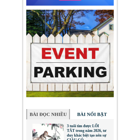
BÀI ĐỌC NHIỀU
BÀI NỔI BẬT
3 tuổi tìm được LỐI
TẮT trong năm 2026, tư
duy khác biệt tạo nên sự