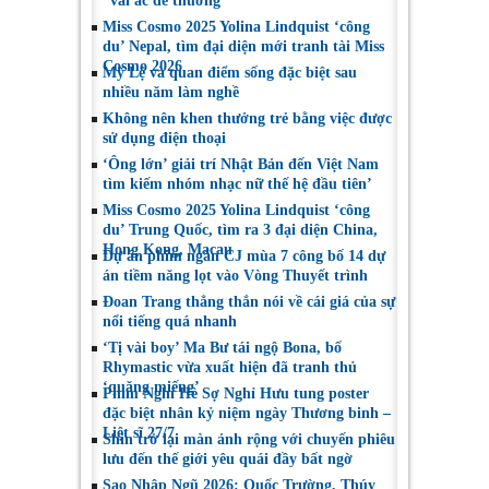
“vai ác dễ thương”
Miss Cosmo 2025 Yolina Lindquist ‘công
du’ Nepal, tìm đại diện mới tranh tài Miss
Cosmo 2026
Mỹ Lệ và quan điểm sống đặc biệt sau
nhiều năm làm nghề
Không nên khen thưởng trẻ bằng việc được
sử dụng điện thoại
‘Ông lớn’ giải trí Nhật Bản đến Việt Nam
tìm kiếm nhóm nhạc nữ thế hệ đầu tiên’
Miss Cosmo 2025 Yolina Lindquist ‘công
du’ Trung Quốc, tìm ra 3 đại diện China,
Hong Kong, Macau
Dự án phim ngắn CJ mùa 7 công bố 14 dự
án tiềm năng lọt vào Vòng Thuyết trình
Đoan Trang thẳng thắn nói về cái giá của sự
nổi tiếng quá nhanh
‘Tị vài boy’ Ma Bư tái ngộ Bona, bố
Rhymastic vừa xuất hiện đã tranh thủ
‘quăng miếng’
Phim Nghỉ Hè Sợ Nghỉ Hưu tung poster
đặc biệt nhân kỷ niệm ngày Thương binh –
Liệt sĩ 27/7
Shin trở lại màn ảnh rộng với chuyến phiêu
lưu đến thế giới yêu quái đầy bất ngờ
Sao Nhập Ngũ 2026: Quốc Trường, Thúy