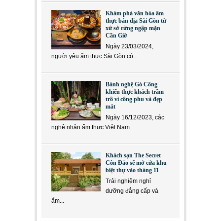
Khám phá văn hóa ẩm
thực bản địa Sài Gòn từ
xứ sở rừng ngập mặn
Cần Giờ
Ngày 23/03/2024,
người yêu ẩm thực Sài Gòn có...
Bánh nghệ Gò Công
khiến thực khách trầm
trồ vì công phu và đẹp
mắt
Ngày 16/12/2023, các
nghệ nhân ẩm thực Việt Nam...
Khách sạn The Secret
Côn Đảo sẽ mở cửa khu
biệt thự vào tháng 11
Trải nghiệm nghỉ
dưỡng đẳng cấp và
ẩm...