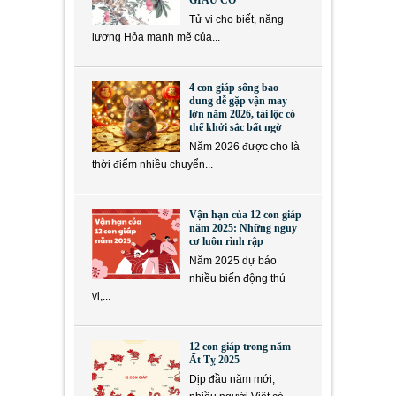
GIÀU CÓ
Tử vi cho biết, năng
lượng Hỏa mạnh mẽ của...
4 con giáp sống bao
dung dễ gặp vận may
lớn năm 2026, tài lộc có
thể khởi sắc bất ngờ
Năm 2026 được cho là
thời điểm nhiều chuyển...
Vận hạn của 12 con giáp
năm 2025: Những nguy
cơ luôn rình rập
Năm 2025 dự báo
nhiều biến động thú
vị,...
12 con giáp trong năm
Ất Tỵ 2025
Dịp đầu năm mới,