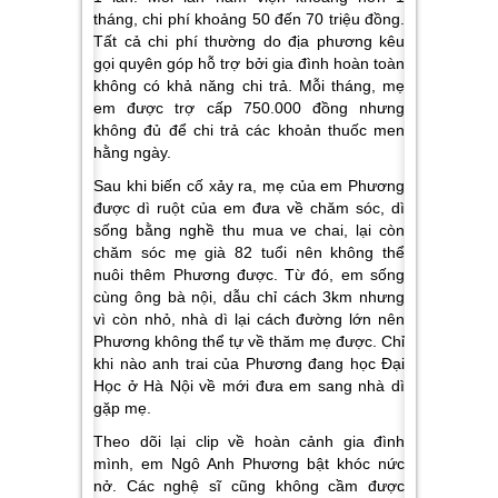
tháng, chi phí khoảng 50 đến 70 triệu đồng.
Tất cả chi phí thường do địa phương kêu
gọi quyên góp hỗ trợ bởi gia đình hoàn toàn
không có khả năng chi trả. Mỗi tháng, mẹ
em được trợ cấp 750.000 đồng nhưng
không đủ để chi trả các khoản thuốc men
hằng ngày.
Sau khi biến cố xảy ra, mẹ của em Phương
được dì ruột của em đưa về chăm sóc, dì
sống bằng nghề thu mua ve chai, lại còn
chăm sóc mẹ già 82 tuổi nên không thể
nuôi thêm Phương được. Từ đó, em sống
cùng ông bà nội, dẫu chỉ cách 3km nhưng
vì còn nhỏ, nhà dì lại cách đường lớn nên
Phương không thể tự về thăm mẹ được. Chỉ
khi nào anh trai của Phương đang học Đại
Học ở Hà Nội về mới đưa em sang nhà dì
gặp mẹ.
Theo dõi lại clip về hoàn cảnh gia đình
mình, em Ngô Anh Phương bật khóc nức
nở. Các nghệ sĩ cũng không cầm được