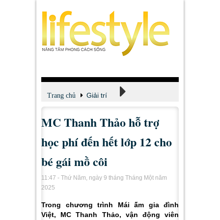
Giải trí
Trang chủ
MC Thanh Thảo hỗ trợ
Xem - Nghe - Đọc
học phí đến hết lớp 12 cho
bé gái mồ côi
11:47 - Thứ Năm, ngày 9 tháng Tháng Một năm
2025
Trong chương trình Mái ấm gia đình
Việt, MC Thanh Thảo, vận động viên