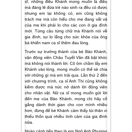
sĩ, những điều Khánh mong muốn là điều
mà đáng lẽ đứa trẻ nào sinh ra đều có được
nhưng em lại không có, em cũng không
trách mẹ mà còn hiểu cho mẹ đang vất vả
của mẹ khi phải lo cho các con ở gia đình
mới. Từng câu từng chữ mà Khánh nói về
gia đình, sự lo lắng cho sức khỏe của ông
bà khiến nam ca sĩ thêm đau lòng.
Trước sự trưởng thành của bé Bảo Khánh,
vận động viên Châu Tuyết Vân đã bật khóc
mà không nói thành lời. Cô ôm chầm lấy em
Khánh vào lòng, mong muốn có thể sẻ chia
với những gì mà em trải qua. Lần thứ 2 đến
với chương trình, ca sĩ Anh Thi cũng không
kiềm được mà nức nở dành lời động viên
cho nhân vật. Nữ ca sĩ mong muốn gửi lời
đến mẹ của Bảo Khánh, mong chị hãy cố
gắng dành thời gian cho con mình nhiều
hơn, đừng để bé Khánh cảm thấy tủi thân vì
thiếu thốn quá nhiều tình cảm của gia đình
nữa.
Hoàn cảnh tiếp theo là em
Ngô Anh Phương