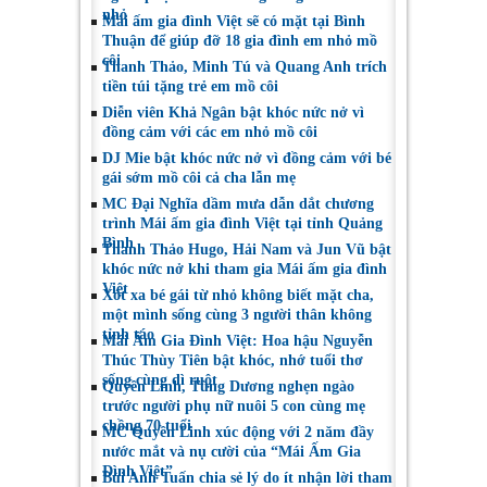
nhỏ
Mái ấm gia đình Việt sẽ có mặt tại Bình
Thuận để giúp đỡ 18 gia đình em nhỏ mồ
côi
Thanh Thảo, Minh Tú và Quang Anh trích
tiền túi tặng trẻ em mồ côi
Diễn viên Khả Ngân bật khóc nức nở vì
đồng cảm với các em nhỏ mồ côi
DJ Mie bật khóc nức nở vì đồng cảm với bé
gái sớm mồ côi cả cha lẫn mẹ
MC Đại Nghĩa dầm mưa dẫn dắt chương
trình Mái ấm gia đình Việt tại tỉnh Quảng
Bình
Thanh Thảo Hugo, Hải Nam và Jun Vũ bật
khóc nức nở khi tham gia Mái ấm gia đình
Việt
Xót xa bé gái từ nhỏ không biết mặt cha,
một mình sống cùng 3 người thân không
tỉnh táo
Mái Ấm Gia Đình Việt: Hoa hậu Nguyễn
Thúc Thùy Tiên bật khóc, nhớ tuổi thơ
sống cùng dì ruột
Quyền Linh, Tùng Dương nghẹn ngào
trước người phụ nữ nuôi 5 con cùng mẹ
chồng 70 tuổi
MC Quyền Linh xúc động với 2 năm đầy
nước mắt và nụ cười của “Mái Ấm Gia
Đình Việt”
Bùi Anh Tuấn chia sẻ lý do ít nhận lời tham