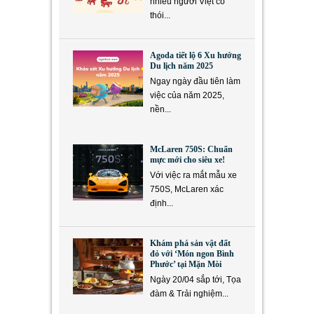
nhiều người Việt có
thói...
Agoda tiết lộ 6 Xu hướng
Du lịch năm 2025
Ngay ngày đầu tiên làm
việc của năm 2025,
nền...
McLaren 750S: Chuẩn
mực mới cho siêu xe!
Với việc ra mắt mẫu xe
750S, McLaren xác
định...
Khám phá sản vật đất
đỏ với ‘Món ngon Bình
Phước’ tại Mặn Mòi
Ngày 20/04 sắp tới, Tọa
đàm & Trải nghiệm...