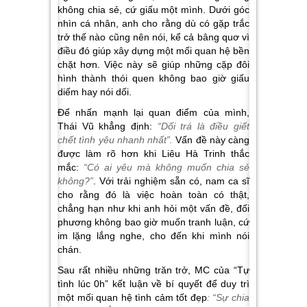
không chia sẻ, cứ giấu một mình. Dưới góc
nhìn cá nhân, anh cho rằng dù có gặp trắc
trở thế nào cũng nên nói, kể cả bâng quơ vì
điều đó giúp xây dựng một mối quan hệ bền
chặt hơn. Việc này sẽ giúp những cặp đôi
hình thành thói quen không bao giờ giấu
diếm hay nói dối.
Để nhấn mạnh lại quan điểm của mình,
Thái Vũ khẳng định:
“Dối trá là điều giết
chết tình yêu nhanh nhất”.
Vấn đề này càng
được làm rõ hơn khi Liêu Hà Trinh thắc
mắc:
“Có ai yêu mà không muốn chia sẻ
không?”
. Với trải nghiệm sẵn có, nam ca sĩ
cho rằng đó là việc hoàn toàn có thật,
chẳng hạn như khi anh hỏi một vấn đề, đối
phương không bao giờ muốn tranh luận, cứ
im lặng lắng nghe, cho đến khi mình nói
chán.
Sau rất nhiều những trăn trở, MC của “Tự
tình lúc 0h” kết luận về bí quyết để duy trì
một mối quan hệ tình cảm tốt đẹp
: “Sự chia