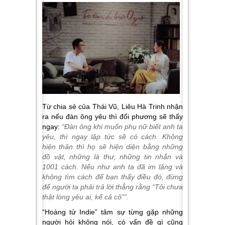
Từ chia sẻ của Thái Vũ, Liêu Hà Trinh nhận
ra nếu đàn ông yêu thì đối phương sẽ thấy
ngay:
“Đàn ông khi muốn phụ nữ biết anh ta
yêu, thì ngay lập tức sẽ có cách. Không
hiện thân thì họ sẽ hiện diện bằng những
đồ vật, những lá thư, những tin nhắn và
1001 cách. Nếu như anh ta đã im lặng và
không tìm cách để bạn thấy điều đó, đừng
để người ta phải trả lời thẳng rằng “Tôi chưa
thật lòng yêu ai, kể cả cô””.
“Hoàng tử Indie” tâm sự từng gặp những
người hỏi không nói, có vấn đề gì cũng