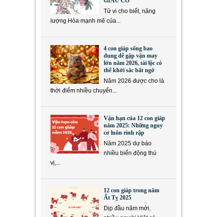
GIÀU CÓ
Tử vi cho biết, năng
lượng Hỏa mạnh mẽ của...
4 con giáp sống bao
dung dễ gặp vận may
lớn năm 2026, tài lộc có
thể khởi sắc bất ngờ
Năm 2026 được cho là
thời điểm nhiều chuyển...
Vận hạn của 12 con giáp
năm 2025: Những nguy
cơ luôn rình rập
Năm 2025 dự báo
nhiều biến động thú
vị,...
12 con giáp trong năm
Ất Tỵ 2025
Dịp đầu năm mới,