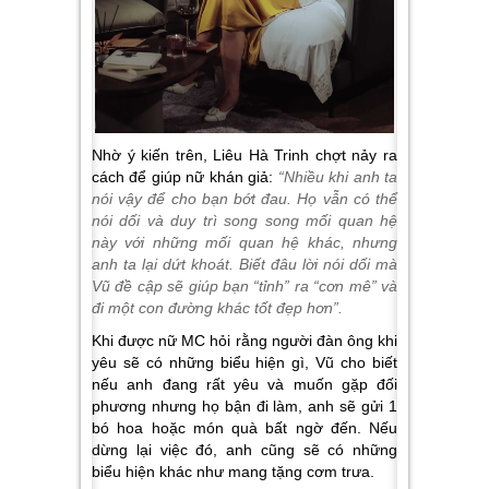
Nhờ ý kiến trên, Liêu Hà Trinh chợt nảy ra
cách để giúp nữ khán giả:
“Nhiều khi anh ta
nói vậy để cho bạn bớt đau. Họ vẫn có thể
nói dối và duy trì song song mối quan hệ
này với những mối quan hệ khác, nhưng
anh ta lại dứt khoát. Biết đâu lời nói dối mà
Vũ đề cập sẽ giúp bạn “tỉnh” ra “cơn mê” và
đi một con đường khác tốt đẹp hơn
”.
Khi được nữ MC hỏi rằng người đàn ông khi
yêu sẽ có những biểu hiện gì, Vũ cho biết
nếu anh đang rất yêu và muốn gặp đối
phương nhưng họ bận đi làm, anh sẽ gửi 1
bó hoa hoặc món quà bất ngờ đến. Nếu
dừng lại việc đó, anh cũng sẽ có những
biểu hiện khác như mang tặng cơm trưa.