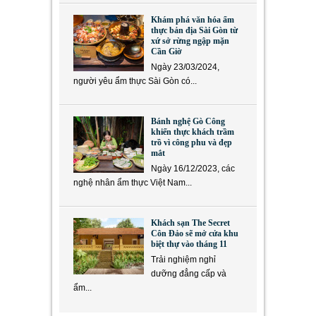
Khám phá văn hóa ẩm
thực bản địa Sài Gòn từ
xứ sở rừng ngập mặn
Cần Giờ
Ngày 23/03/2024,
người yêu ẩm thực Sài Gòn có...
Bánh nghệ Gò Công
khiến thực khách trầm
trồ vì công phu và đẹp
mắt
Ngày 16/12/2023, các
nghệ nhân ẩm thực Việt Nam...
Khách sạn The Secret
Côn Đảo sẽ mở cửa khu
biệt thự vào tháng 11
Trải nghiệm nghỉ
dưỡng đẳng cấp và
ẩm...