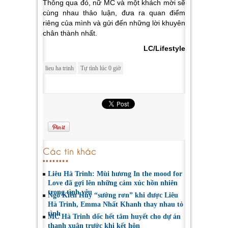
Thông qua đó, nữ MC và một khách mời sẽ
cùng nhau thảo luận, đưa ra quan điểm
riêng của mình và gửi đến những lời khuyên
chân thành nhất.
LC/Lifestyle
lieu ha trinh
Tự tình lúc 0 giờ
Các tin khác
Liêu Hà Trinh: Mùi hương In the mood for
Love đã gợi lên những cảm xúc hồn nhiên
trong tình yêu
Ngô Kiến Huy “sướng rơn” khi được Liêu
Hà Trinh, Emma Nhất Khanh thay nhau tỏ
tình
MC Hà Trinh dốc hết tâm huyết cho dự án
thanh xuân trước khi kết hôn