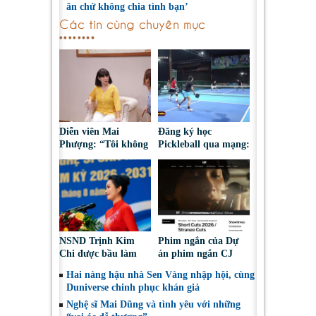
ăn chứ không chia tình bạn’
Các tin cùng chuyên mục
Diễn viên Mai
Đăng ký học
Phượng: “Tôi không
Pickleball qua mạng:
bao giờ hối hận về
Nguy cơ bị chiếm
những gì mình đã
đoạt tài sản
chọn”
NSND Trịnh Kim
Phim ngắn của Dự
Chi được bầu làm
án phim ngắn CJ
Phó Chủ tịch Hội
tiếp tục được đề cử
Hai nàng hậu nhà Sen Vàng nhập hội, cùng
Nghệ sĩ Sân khấu
tại LHP quốc tế
Duniverse chinh phục khán giả
Việt Nam
Toronto 2026
Nghệ sĩ Mai Dũng và tình yêu với những