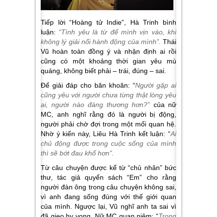
Tiếp lời “Hoàng tử Indie”, Hà Trinh bình
luận:
“Tình yêu là từ để mình vịn vào, khi
không lý giải nổi hành động của mình”.
Thái
Vũ hoàn toàn đồng ý và nhận định ai rồi
cũng có một khoảng thời gian yêu mù
quáng, không biết phải – trái, đúng – sai.
Để giải đáp cho băn khoăn: “
Người gặp ai
cũng yêu với người chưa từng thật lòng yêu
ai, người nào đáng thương hơn?”
của nữ
MC, anh nghĩ rằng đó là người bị động,
người phải chờ đợi trong một mối quan hệ.
Nhờ ý kiến này, Liêu Hà Trinh kết luận: “
Ai
chủ động được trong cuộc sống của mình
thì sẽ bớt đau khổ hơn”.
Từ câu chuyện được kể từ “chủ nhân” bức
thư, tác giả quyển sách “Em” cho rằng
người đàn ông trong câu chuyện không sai,
vì anh đang sống đúng với thế giới quan
của mình. Ngược lại, Vũ nghĩ anh ta sai vì
đã gieo hy vọng. Nữ MC quan niệm: “
Trong