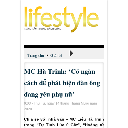
Giải trí
Trang chủ
MC Hà Trinh: ‘Có ngàn
Xem - Nghe - Đọc
cách để phát hiện đàn ông
đang yêu phụ nữ’
9:03 - Thứ Tư, ngày 14 tháng Tháng Mười năm
2020
Chia sẻ với nhà văn – MC Liêu Hà Trinh
trong “Tự Tình Lúc 0 Giờ”, “Hoàng tử