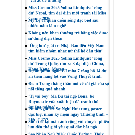
“vai ác dễ thương”
Miss Cosmo 2025 Yolina Lindquist ‘công
du’ Nepal, tìm đại diện mới tranh tài Miss
Cosmo 2026
Mỹ Lệ và quan điểm sống đặc biệt sau
nhiều năm làm nghề
Không nên khen thưởng trẻ bằng việc được
sử dụng điện thoại
‘Ông lớn’ giải trí Nhật Bản đến Việt Nam
tìm kiếm nhóm nhạc nữ thế hệ đầu tiên’
Miss Cosmo 2025 Yolina Lindquist ‘công
du’ Trung Quốc, tìm ra 3 đại diện China,
Hong Kong, Macau
Dự án phim ngắn CJ mùa 7 công bố 14 dự
án tiềm năng lọt vào Vòng Thuyết trình
Đoan Trang thẳng thắn nói về cái giá của sự
nổi tiếng quá nhanh
‘Tị vài boy’ Ma Bư tái ngộ Bona, bố
Rhymastic vừa xuất hiện đã tranh thủ
‘quăng miếng’
Phim Nghỉ Hè Sợ Nghỉ Hưu tung poster
đặc biệt nhân kỷ niệm ngày Thương binh –
Liệt sĩ 27/7
Shin trở lại màn ảnh rộng với chuyến phiêu
lưu đến thế giới yêu quái đầy bất ngờ
Sao Nhập Ngũ 2026: Quốc Trường, Thúy