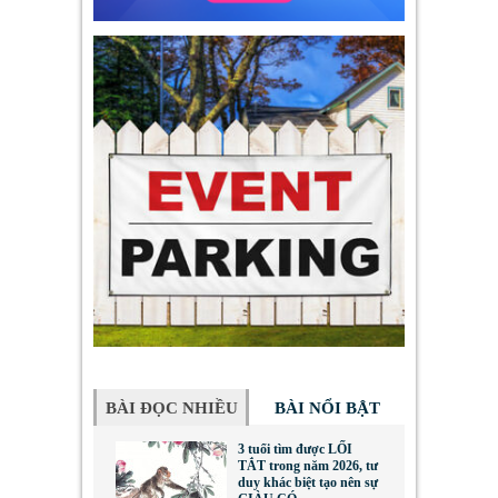
BÀI ĐỌC NHIỀU
BÀI NỔI BẬT
3 tuổi tìm được LỐI
TẮT trong năm 2026, tư
duy khác biệt tạo nên sự