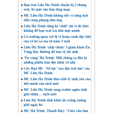
Bạn trai Liêu Hà Trinh chuẩn bị 2 tháng
trời, bí mật cầu hôn lãng mạn
MC Liêu Hà Trinh không tiếc vì từng mất
tiền cung phụng đàn ông
Liêu Hà Trinh từng bị ‘chửi’ chỉ vì đi chơi
không để bạn trai trả tiền một mình
Cả trường quay rơi lệ vì hoàn cảnh đặc biệt
của cô bé xa mẹ từ năm 3 tuổi
Liêu Hà Trinh ‘chặt chém’ 3 giám khảo Én
Vàng Học Đường để bảo vệ thí sinh
‘Én vàng’ Hà Trinh: Mỗi chúng ta đều là
những phiên bản độc nhất vô nhị
Cúc Họa Mi – Nỗ lực ‘xoa dịu trái tim’ của
MC Liêu Hà Trinh
MC Liêu Hà Trinh đưa triết lý tình yêu của
đời mình vào sách mới
MC Liêu Hà Trinh tung trailer ngôn tình
giới thiệu… sách mới
Liêu Hà Trinh tinh khôi sắc trắng xuống
phố ngày hè
MC Hà Trinh, Thanh Duy: ‘Chia vốn làm