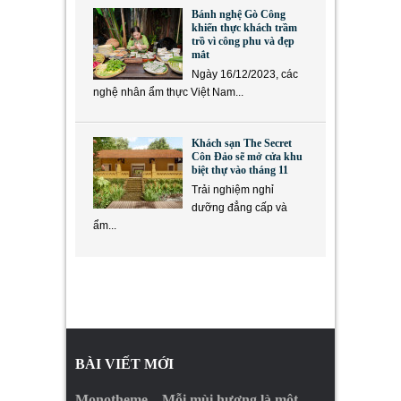
Bánh nghệ Gò Công
khiến thực khách trầm
trồ vì công phu và đẹp
mắt
Ngày 16/12/2023, các
nghệ nhân ẩm thực Việt Nam...
Khách sạn The Secret
Côn Đảo sẽ mở cửa khu
biệt thự vào tháng 11
Trải nghiệm nghỉ
dưỡng đẳng cấp và
ẩm...
BÀI VIẾT MỚI
Monotheme – Mỗi mùi hương là một