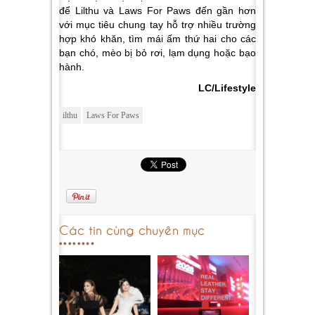
để Lilthu và Laws For Paws đến gần hơn
với mục tiêu chung tay hỗ trợ nhiều trường
hợp khó khăn, tìm mái ấm thứ hai cho các
bạn chó, mèo bị bỏ rơi, lạm dụng hoặc bạo
hành.
LC/Lifestyle
ilthu
Laws For Paws
Các tin cùng chuyên mục