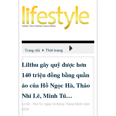
Thời trang
Trang chủ
Lilthu gây quỹ được hơn
Tin tức - Tư vấn
140 triệu đồng bằng quần
áo của Hồ Ngọc Hà, Thảo
Nhi Lê, Minh Tú…
12:49 - Thứ Tư, ngày 16 tháng Tháng Mười năm
2024