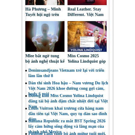
Hà Phương – Minh
Real Leather. Stay
Tuyết hội ngộ trên
Different. Việt Nam
thảm đỏ, kể câu
2026: Tôn vinh sáng
chuyện phía sau tạo
tạo da thuộc và thời
hình “nàng bướm”
trang bền vững
Mlee bất ngờ tung
Miss Cosmo 2025
bộ ảnh nghệ thuật kể
Yolina Lindquist góp
về lần đầu đối diện
mặt trong Top 10 Mỹ
Denimsandjeans Vietnam trở lại với triển
với bóng tối tâm hồn
Nhân Đẹp Nhất Năm
lãm lần thứ 8
2025
Dàn thí sinh Hoa hậu – Nam vương Du lịch
Việt Nam 2026 khoe đường cong gợi cảm,
body 6 múi
Đương kim Miss Cosmo Yolina Lindquist
đăng tải bộ ảnh đậm chất nhiệt đới tại Việt
Nam
Louis Vuitton khai trương cửa hàng nam
đầu tiên tại Việt Nam, quy tụ dàn sao đình
đám
Banana Republic ra mắt BST Spring 2026
lấy cảm hứng sống động và lãng mạn của
thành phố Mexico
Phương Linh tung bộ ảnh mừng tuổi mới,