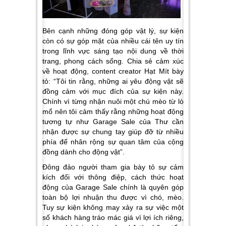
Bên cạnh những đóng góp vật lý, sự kiện
còn có sự góp mặt của nhiều cái tên uy tín
trong lĩnh vực sáng tạo nội dung về thời
trang, phong cách sống. Chia sẻ cảm xúc
về hoạt động, content creator Hạt Mít bày
tỏ:
“Tôi tin rằng, những ai yêu động vật sẽ
đồng cảm với mục đích của sự kiện này.
Chính vì từng nhận nuôi một chú mèo từ lò
mổ nên tôi cảm thấy rằng những hoạt động
tương tự như Garage Sale của Thư cần
nhận được sự chung tay giúp đỡ từ nhiều
phía để nhân rộng sự quan tâm của cộng
đồng dành cho động vật”.
Đông đảo người tham gia bày tỏ sự cảm
kích đối với thông điệp, cách thức hoạt
động của Garage Sale chính là quyên góp
toàn bộ lợi nhuận thu được vì chó, mèo.
Tuy sự kiện không may xảy ra sự việc một
số khách hàng tráo mác giá vì lợi ích riêng,