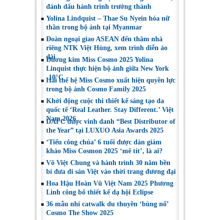
đánh dấu hành trình trưởng thành
Yolina Lindquist – Thae Su Nyein hóa nữ
thần trong bộ ảnh tại Myanmar
Đoàn ngoại giao ASEAN đến thăm nhà
riêng NTK Việt Hùng, xem trình diễn áo
dài
Đương kim Miss Cosmo 2025 Yolina
Linquist thực hiện bộ ảnh giữa New York
-10°C
Hai thế hệ Miss Cosmo xuất hiện quyền lực
trong bộ ảnh Cosmo Family 2025
Khởi động cuộc thi thiết kế sáng tạo da
quốc tế ‘Real Leather. Stay Different.’ Việt
Nam 2026
DAFC được vinh danh “Best Distributor of
the Year” tại LUXUO Asia Awards 2025
‘Tiểu công chúa’ 6 tuổi được dàn giám
khảo Miss Cosmon 2025 ‘mê tít’, là ai?
Võ Việt Chung và hành trình 30 năm bền
bỉ đưa di sản Việt vào thời trang đương đại
Hoa Hậu Hoàn Vũ Việt Nam 2025 Phương
Linh công bố thiết kế dạ hội Eclipse
36 mẫu nhí catwalk du thuyền ‘bùng nổ’
Cosmo The Show 2025