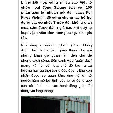
Lilthu kết hợp cùng nhiều sao Việt tổ
chức hoạt động Garage Sale với 100
phần trăm lợi nhuận gửi đến Laws For
Paws Vietnam để cùng chung tay hỗ trợ
động vật cơ nhỡ. Trước đó, không gian
mua sắm được đánh giá cao khi quy tụ
loạt vật phẩm thời trang sang, xịn, giá
tốt.
Nhà sáng tạo nội dung Lilthu (Phạm Hồng
Anh Thư) là cái tên quen thuộc đối với
những khán giả quan tâm đến chủ đề
phong cách sống. Bên cạnh việc “quậy đục”
mạng xã hội với loạt chủ đề tạo ra xu
hướng hay gu thời trang độc đáo, Lilthu còn
nhận được sự quan tâm, ủng hộ lớn từ
người hâm mộ bởi tình yêu và sự đóng góp
của cô dành cho các hoạt động giúp đỡ
động vật lang thang.