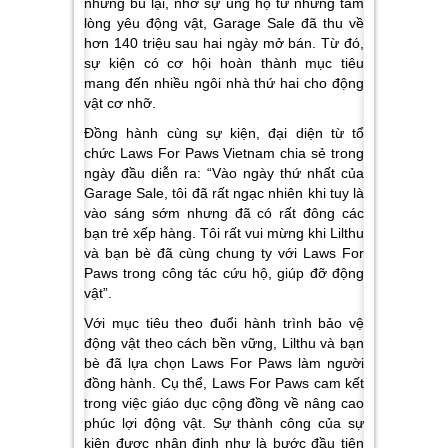
nhưng bù lại, nhờ sự ủng hộ từ những tấm
lòng yêu động vật, Garage Sale đã thu về
hơn 140 triệu sau hai ngày mở bán. Từ đó,
sự kiện có cơ hội hoàn thành mục tiêu
mang đến nhiều ngôi nhà thứ hai cho động
vật cơ nhỡ.
Đồng hành cùng sự kiện, đại diện từ tổ
chức Laws For Paws Vietnam chia sẻ trong
ngày đầu diễn ra:
“Vào ngày thứ nhất của
Garage Sale, tôi đã rất ngạc nhiên khi tuy là
vào sáng sớm nhưng đã có rất đông các
bạn trẻ xếp hàng. Tôi rất vui mừng khi Lilthu
và bạn bè đã cùng chung ty với Laws For
Paws trong công tác cứu hộ, giúp đỡ động
vật”.
Với mục tiêu theo đuổi hành trình bảo vệ
động vật theo cách bền vững, Lilthu và bạn
bè đã lựa chọn Laws For Paws làm người
đồng hành. Cụ thể, Laws For Paws cam kết
trong việc giáo dục cộng đồng về nâng cao
phúc lợi động vật. Sự thành công của sự
kiện được nhận định như là bước đầu tiên