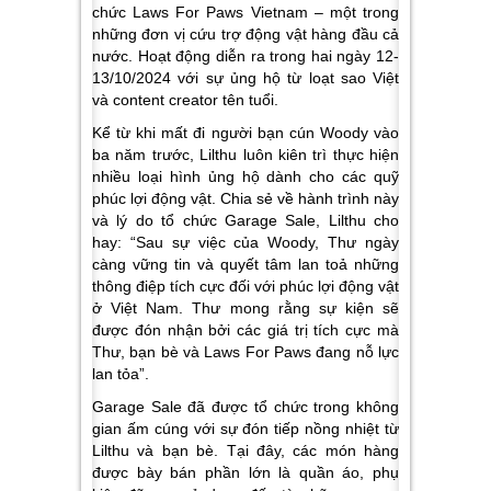
chức Laws For Paws Vietnam – một trong
những đơn vị cứu trợ động vật hàng đầu cả
nước. Hoạt động diễn ra trong hai ngày 12-
13/10/2024 với sự ủng hộ từ loạt sao Việt
và content creator tên tuổi.
Kể từ khi mất đi người bạn cún Woody vào
ba năm trước, Lilthu luôn kiên trì thực hiện
nhiều loại hình ủng hộ dành cho các quỹ
phúc lợi động vật. Chia sẻ về hành trình này
và lý do tổ chức Garage Sale, Lilthu cho
hay:
“Sau sự việc của Woody, Thư ngày
càng vững tin và quyết tâm lan toả những
thông điệp tích cực đối với phúc lợi động vật
ở Việt Nam. Thư mong rằng sự kiện sẽ
được đón nhận bởi các giá trị tích cực mà
Thư, bạn bè và Laws For Paws đang nỗ lực
lan tỏa”.
Garage Sale đã được tổ chức trong không
gian ấm cúng với sự đón tiếp nồng nhiệt từ
Lilthu và bạn bè. Tại đây, các món hàng
được bày bán phần lớn là quần áo, phụ