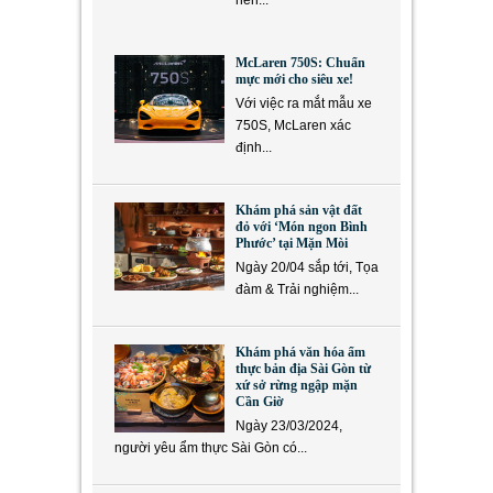
McLaren 750S: Chuẩn
mực mới cho siêu xe!
Với việc ra mắt mẫu xe
750S, McLaren xác
định...
Khám phá sản vật đất
đỏ với ‘Món ngon Bình
Phước’ tại Mặn Mòi
Ngày 20/04 sắp tới, Tọa
đàm & Trải nghiệm...
Khám phá văn hóa ẩm
thực bản địa Sài Gòn từ
xứ sở rừng ngập mặn
Cần Giờ
Ngày 23/03/2024,
người yêu ẩm thực Sài Gòn có...