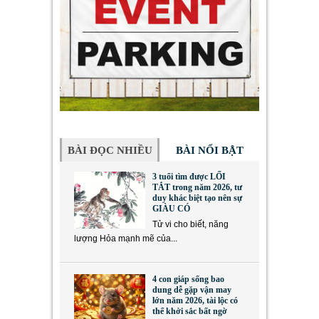
BÀI ĐỌC NHIỀU
BÀI NỔI BẬT
3 tuổi tìm được LỐI
TẮT trong năm 2026, tư
duy khác biệt tạo nên sự
GIÀU CÓ
Tử vi cho biết, năng
lượng Hỏa mạnh mẽ của...
4 con giáp sống bao
dung dễ gặp vận may
lớn năm 2026, tài lộc có
thể khởi sắc bất ngờ