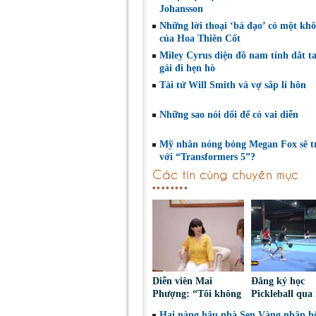
Johansson
Những lời thoại ‘bá đạo’ có một khô
của Hoa Thiên Cốt
Miley Cyrus diện đồ nam tính dắt t
gái đi hẹn hò
Tài tử Will Smith và vợ sắp li hôn
Những sao nói dối để có vai diễn
Mỹ nhân nóng bỏng Megan Fox sẽ tr
với “Transformers 5”?
Các tin cùng chuyên mục
Diễn viên Mai
Đăng ký học
Phượng: “Tôi không
Pickleball qua
bao giờ hối hận về
Nguy cơ bị ch
Hai nàng hậu nhà Sen Vàng nhập hộ