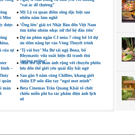
Nghệ sĩ Sân khấu
tại LHP quốc tế
“vai ác dễ thương”
Việt Nam
Toronto 2026
công
Mỹ Lệ và quan điểm sống đặc biệt sau
i Miss
nhiều năm làm nghề
ệc được
‘Ông lớn’ giải trí Nhật Bản đến Việt Nam
tìm kiếm nhóm nhạc nữ thế hệ đầu tiên’
công
Dự án phim ngắn CJ mùa 7 công bố 14 dự
hina,
án tiềm năng lọt vào Vòng Thuyết trình
á của sự
‘Tị vài boy’ Ma Bư tái ngộ Bona, bố
Rhymastic vừa xuất hiện đã tranh thủ
‘quăng miếng’
ster
Shin trở lại màn ảnh rộng với chuyến phiêu
 binh –
lưu đến thế giới yêu quái đầy bất ngờ
 Thúy
Sau gần 9 năm cùng Chillies, khang giới
i quân
thiệu EP solo đầu tay “ngoi mot minh”
ại màn
Beta Cinemas Trần Quang Khải tổ chức
X
chiếu miễn phí ba tác phẩm điện ảnh lịch
sử