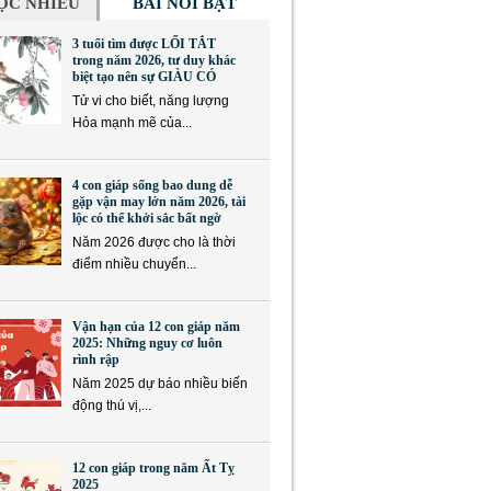
ỌC NHIỀU
BÀI NỔI BẬT
3 tuổi tìm được LỐI TẮT
trong năm 2026, tư duy khác
biệt tạo nên sự GIÀU CÓ
Tử vi cho biết, năng lượng
Hỏa mạnh mẽ của...
4 con giáp sống bao dung dễ
gặp vận may lớn năm 2026, tài
lộc có thể khởi sắc bất ngờ
Năm 2026 được cho là thời
điểm nhiều chuyển...
Vận hạn của 12 con giáp năm
2025: Những nguy cơ luôn
rình rập
Năm 2025 dự báo nhiều biến
động thú vị,...
12 con giáp trong năm Ất Tỵ
2025