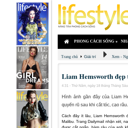
PHONG CÁCH SỐNG
NH
Giải trí
Trang chủ
Xem - Ng
Liam Hemsworth đẹp tra
4:31 - Thứ Năm, ngày 18 tháng Tháng Sá
Hình ảnh gần đây của Liam He
quyến rũ sau khi cắt tóc, cạo râu.
Cách đây ít lâu, Liam Hemsworth 
Malibu. Trang Dailymail nhận xét, na
được cắt ngắn, hàm râu của anh k