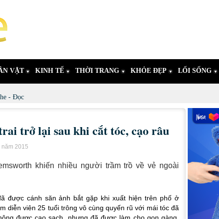
ÂN VẬT
KINH TẾ
THỜI TRANG
KHỎE ĐẸP
LỐI SỐNG
he - Đọc
i trở lại sau khi cắt tóc, cạo râu
u năm 2015
msworth khiến nhiều người trầm trồ về vẻ ngoài
đã được cánh săn ảnh bắt gặp khi xuất hiện trên phố ở
m diễn viên 25 tuổi trông vô cùng quyến rũ với mái tóc đã
hông được cạo sạch, nhưng đã được làm cho gọn gàng,