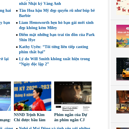
nhất Nhật ký Vàng Anh
ng hai
Tân Hoa hậu Mỹ đẹp quyến rũ như búp bê
Barbie
ay bạn
Liam Hemsworth hẹn hò bạn gái mới xinh
đẹp không kém Miley
Điểm mặt những bạn trai tin đồn của Park
Shin Hye
Kathy Uyên: “Tôi từng liên tiếp casting
phim thất bại”
ở lại
Lý do Will Smith không xuất hiện trong
“Ngày độc lập 2”
NSND Trịnh Kim
Phim ngắn của Dự
 mạng:
Chi được bầu làm
án phim ngắn CJ
iếm
Phó Chủ tịch Hội
tiếp tục được đề cử
i, cùng
Nghệ sĩ Mai Dũng và tình yêu với những