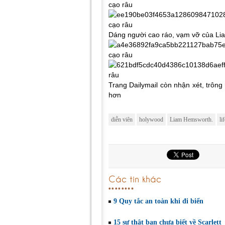
Dáng người cao ráo, vạm vỡ của Lia
Trang Dailymail còn nhận xét, trôn
hơn
diễn viên
holywood
Liam Hemsworth.
li
Các tin khác
9 Quy tắc an toàn khi đi biển
15 sự thật bạn chưa biết về Scarlett