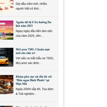
Dịp đầu năm mới, nhiều
người Việt có thói...
Agoda tiết lộ 6 Xu hướng Du
lịch năm 2025
Ngay ngày đầu tiên làm việc
của năm 2025, nền...
McLaren 750S: Chuẩn mực
mới cho siêu xe!
Với việc ra mắt mẫu xe 750S,
McLaren xác định...
Khám phá sản vật đất đỏ với
‘Món ngon Bình Phước’ tại
Mặn Mòi
Ngày 20/04 sắp tới, Tọa đàm
& Trải nghiệm...