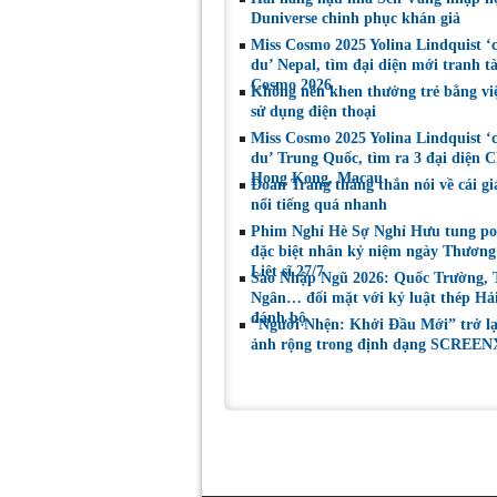
những gì mình đã
đoạt tài sản
Duniverse chinh phục khán giả
chọn”
Miss Cosmo 2025 Yolina Lindquist ‘
du’ Nepal, tìm đại diện mới tranh tà
Cosmo 2026
Không nên khen thưởng trẻ bằng vi
sử dụng điện thoại
Miss Cosmo 2025 Yolina Lindquist ‘
du’ Trung Quốc, tìm ra 3 đại diện C
Hong Kong, Macau
Đoan Trang thẳng thắn nói về cái gi
nổi tiếng quá nhanh
Phim Nghỉ Hè Sợ Nghỉ Hưu tung po
đặc biệt nhân kỷ niệm ngày Thương
Liệt sĩ 27/7
Sao Nhập Ngũ 2026: Quốc Trường,
Ngân… đối mặt với kỷ luật thép Hả
đánh bộ
“Người Nhện: Khởi Đầu Mới” trở l
ảnh rộng trong định dạng SCREEN