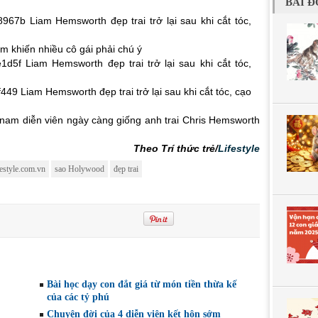
BÀI Đ
m khiến nhiều cô gái phải chú ý
g nam diễn viên ngày càng giống anh trai Chris Hemsworth
Theo Trí thức trẻ/
Lifestyle
festyle.com.vn
sao Holywood
đẹp trai
Bài học dạy con đắt giá từ món tiền thừa kế
của các tỷ phú
Chuyện đời của 4 diễn viên kết hôn sớm