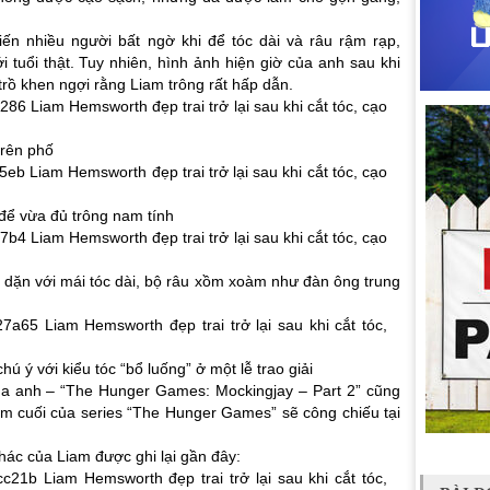
ến nhiều người bất ngờ khi để tóc dài và râu rậm rạp,
i tuổi thật. Tuy nhiên, hình ảnh hiện giờ của anh sau khi
 trồ khen ngợi rằng Liam trông rất hấp dẫn.
rên phố
để vừa đủ trông nam tính
à dặn với mái tóc dài, bộ râu xồm xoàm như đàn ông trung
ú ý với kiểu tóc “bổ luống” ở một lễ trao giải
của anh – “The Hunger Games: Mockingjay – Part 2” cũng
im cuối của series “The Hunger Games” sẽ công chiếu tại
khác của Liam được ghi lại gần đây: