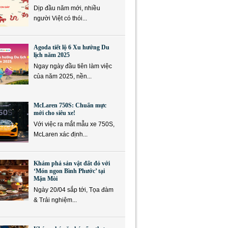
Dịp đầu năm mới, nhiều
người Việt có thói...
Agoda tiết lộ 6 Xu hướng Du
lịch năm 2025
Ngay ngày đầu tiên làm việc
của năm 2025, nền...
McLaren 750S: Chuẩn mực
mới cho siêu xe!
Với việc ra mắt mẫu xe 750S,
McLaren xác định...
Khám phá sản vật đất đỏ với
‘Món ngon Bình Phước’ tại
Mặn Mòi
Ngày 20/04 sắp tới, Tọa đàm
& Trải nghiệm...