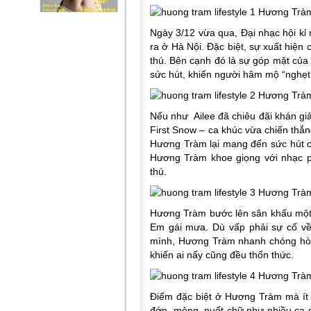
Ngày 3/12 vừa qua, Đại nhạc hội kỉ 
ra ở Hà Nội. Đặc biệt, sự xuất hiện 
thú. Bên cạnh đó là sự góp mặt của
sức hút, khiến người hâm mộ “nghẹt 
Nếu như Ailee đã chiêu đãi khán giả 
First Snow – ca khúc vừa chiến thắ
Hương Tràm lại mang đến sức hút củ
Hương Tràm khoe giọng với nhạc ph
thú.
Hương Tràm bước lên sân khấu một c
Em gái mưa. Dù vấp phải sự cố về
mình, Hương Tràm nhanh chóng hòa
khiến ai nấy cũng đều thổn thức.
Điểm đặc biệt ở Hương Tràm mà ít a
đớp, mỏng, nuốt chữ như nhiều ca s