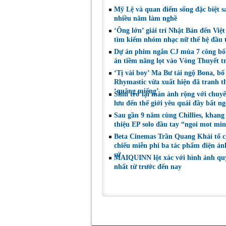
tiếp tục được đề cử
cùng Dunivers
Mỹ Lệ và quan điểm sống đặc biệt s
tại LHP quốc tế
chinh phục kh
nhiều năm làm nghề
Toronto 2026
‘Ông lớn’ giải trí Nhật Bản đến Việ
tìm kiếm nhóm nhạc nữ thế hệ đầu t
Dự án phim ngắn CJ mùa 7 công bố
án tiềm năng lọt vào Vòng Thuyết t
‘Tị vài boy’ Ma Bư tái ngộ Bona, bố
Rhymastic vừa xuất hiện đã tranh t
‘quăng miếng’
Shin trở lại màn ảnh rộng với chuy
lưu đến thế giới yêu quái đầy bất n
Sau gần 9 năm cùng Chillies, khang 
thiệu EP solo đầu tay “ngoi mot mi
Beta Cinemas Trần Quang Khải tổ 
chiếu miễn phí ba tác phẩm điện ảnh
sử
MAIQUINN lột xác với hình ảnh qu
nhất từ trước đến nay