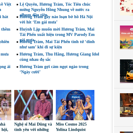
ề Việt
Lệ Quyên, Hương Tràm, Tóc Tiên chúc
n
mừng Nguyễn Hồng Nhung về nước ra
album đầu tiên
i hát
Hương Tràm gây náo loạn bờ hồ Hà Nội
với hit ‘Em gái mưa’
c thềm
Huỳnh Lập muốn mời Hương Tràm, Mai
Tài Phến xuất hiện trong MV Parody Em
gái mưa
phiên
Hương Tràm, Mai Tài Phến tình tứ ‘dính
như sam’ khi đi sự kiện
ư mưa
Hương Tràm, Thu Hằng, Hương Giang Idol
cùng nhau đọ sắc
ọng ải
Hương Tràm gợi cảm ngọt ngào trong
‘Ngày cưới’
nhà
Nghệ sĩ Mai Dũng và
Miss Cosmo 2025
 hội,
tình yêu với những
Yolina Lindquist