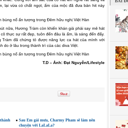
BÀI Đ
m, lại vừa có chất ngọt, ấm của mộc đã đưa bản hit này
út nữa, Hương Tràm còn khiến khán giả phải say mê hát
cô thực sự rất đẹp, tuôn đến đâu là ấm, là sáng đến đấy.
g Tràm đã chứng tỏ được năng lực ca hát của mình với
 do ở lâu trong thành trì của các diva Việt.
T.D – Ảnh: Đạt Nguyễn/Lifestyle
 thành
Sau Em gái mưa, Charmy Pham sẽ làm nên
chuyện với LaLaLa?