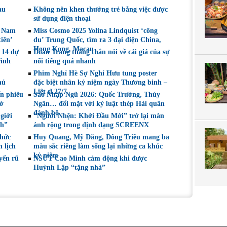
e
“vai ác dễ thương”
‘công du’ Nepal, tìm
au
Không nên khen thưởng trẻ bằng việc được
án giả
đại diện mới tranh
sử dụng điện thoại
tài Miss Cosmo 2026
t Nam
Miss Cosmo 2025 Yolina Lindquist ‘công
iên’
du’ Trung Quốc, tìm ra 3 đại diện China,
Hong Kong, Macau
 14 dự
Đoan Trang thẳng thắn nói về cái giá của sự
rình
nổi tiếng quá nhanh
Phim Nghỉ Hè Sợ Nghỉ Hưu tung poster
hủ
đặc biệt nhân kỷ niệm ngày Thương binh –
Liệt sĩ 27/7
ến phiêu
Sao Nhập Ngũ 2026: Quốc Trường, Thúy
gờ
Ngân… đối mặt với kỷ luật thép Hải quân
đánh bộ
giới
“Người Nhện: Khởi Đầu Mới” trở lại màn
nh”
ảnh rộng trong định dạng SCREENX
chức
Huy Quang, Mỹ Đăng, Đông Triều mang ba
 lịch
màu sắc riêng làm sống lại những ca khúc
kỷ niệm
yến rũ
NSƯT Cao Minh cảm động khi được
Huỳnh Lập “tặng nhà”