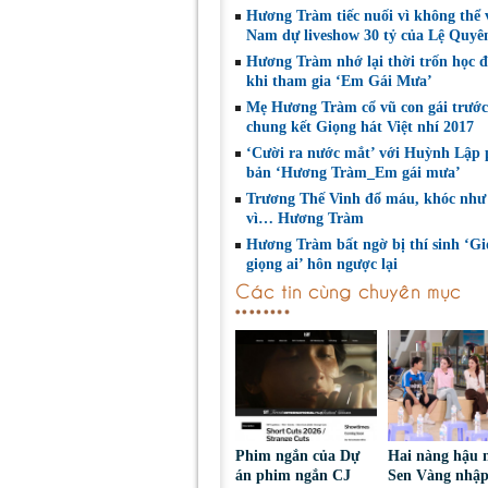
Hương Tràm tiếc nuối vì không thể v
Nam dự liveshow 30 tỷ của Lệ Quyê
Hương Tràm nhớ lại thời trốn học đ
khi tham gia ‘Em Gái Mưa’
Mẹ Hương Tràm cổ vũ con gái trướ
chung kết Giọng hát Việt nhí 2017
‘Cười ra nước mắt’ với Huỳnh Lập 
bản ‘Hương Tràm_Em gái mưa’
Trương Thế Vinh đổ máu, khóc nh
vì… Hương Tràm
Hương Tràm bất ngờ bị thí sinh ‘Gi
giọng ai’ hôn ngược lại
Các tin cùng chuyên mục
Phim ngắn của Dự
Hai nàng hậu 
án phim ngắn CJ
Sen Vàng nhập