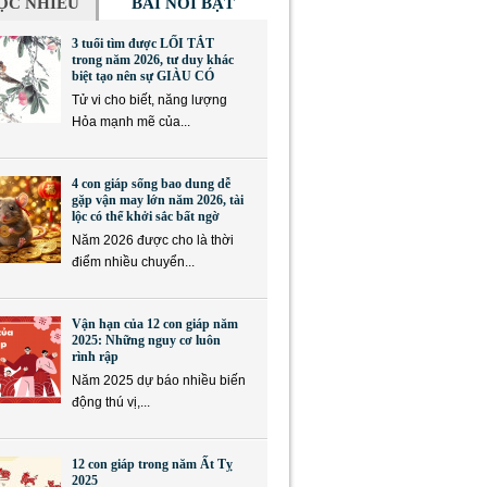
ỌC NHIỀU
BÀI NỔI BẬT
3 tuổi tìm được LỐI TẮT
trong năm 2026, tư duy khác
biệt tạo nên sự GIÀU CÓ
Tử vi cho biết, năng lượng
Hỏa mạnh mẽ của...
4 con giáp sống bao dung dễ
gặp vận may lớn năm 2026, tài
lộc có thể khởi sắc bất ngờ
Năm 2026 được cho là thời
điểm nhiều chuyển...
Vận hạn của 12 con giáp năm
2025: Những nguy cơ luôn
rình rập
Năm 2025 dự báo nhiều biến
động thú vị,...
12 con giáp trong năm Ất Tỵ
2025