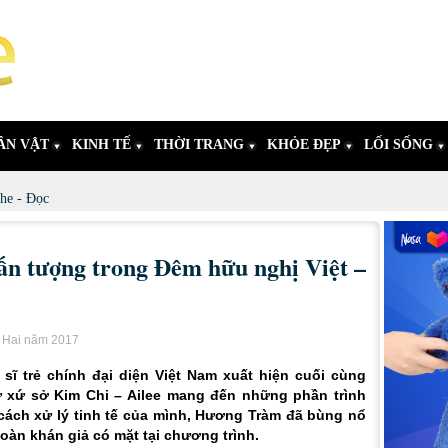
ÂN VẬT
KINH TẾ
THỜI TRANG
KHỎE ĐẸP
LỐI SỐNG
he - Đọc
n tượng trong Đêm hữu nghị Việt –
i Hai năm 2017
ĩ trẻ chính đại diện Việt Nam xuất hiện cuối cùng
ừ xứ sở Kim Chi – Ailee mang đến những phần trình
 cách xử lý tinh tế của mình, Hương Tràm đã bùng nổ
oàn khán giả có mặt tại chương trình.