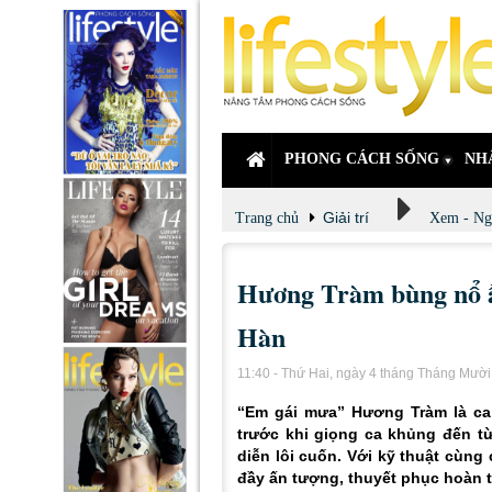
PHONG CÁCH SỐNG
NH
Giải trí
Trang chủ
Xem - Ng
Hương Tràm bùng nổ ấ
Hàn
11:40 - Thứ Hai, ngày 4 tháng Tháng Mườ
“Em gái mưa” Hương Tràm là ca s
trước khi giọng ca khủng đến t
diễn lôi cuốn. Với kỹ thuật cùng
đầy ấn tượng, thuyết phục hoàn t