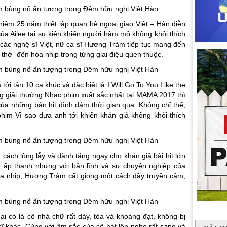
niệm 25 năm thiết lập quan hệ ngoại giao Việt – Hàn diễn
của Ailee tại sự kiện khiến người hâm mộ không khỏi thích
 các nghệ sĩ Việt, nữ ca sĩ Hương Tràm tiếp tục mang đến
thở” đến hòa nhịp trong từng giai điệu quen thuộc.
tới tận 10 ca khúc và đặc biệt là I Will Go To You Like the
ng giải thưởng Nhạc phim xuất sắc nhất tại MAMA 2017 thì
a những bản hit đình đám thời gian qua. Không chỉ thế,
im Vì sao đưa anh tới khiến khán giả không khỏi thích
ách lộng lẫy và dành tặng ngay cho khán giả bài hit lớn
 ấp thanh nhưng với bản lĩnh và sự chuyên nghiệp của
 nhịp, Hương Tràm cất giọng một cách đầy truyền cảm,
i có là cô nhả chữ rất dày, tỏa và khoáng đạt, không bị
ĩ khác. Cùng với âm sắc của cô hát lên nghe rất sang và