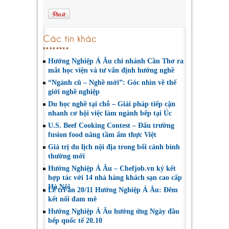
Các tin khác
Hướng Nghiệp Á Âu chi nhánh Cần Thơ ra
mắt học viện và tư vấn định hướng nghề
“Ngành cũ – Nghề mới”: Góc nhìn về thế
giới nghề nghiệp
Du học nghề tại chỗ – Giải pháp tiếp cận
nhanh cơ hội việc làm ngành bếp tại Úc
U.S. Beef Cooking Contest – Đấu trường
fusion food nâng tầm ẩm thực Việt
Giá trị du lịch nội địa trong bối cảnh bình
thường mới
Hướng Nghiệp Á Âu – Chefjob.vn ký kết
hợp tác với 14 nhà hàng khách sạn cao cấp
Hà Nội
Lễ tri ân 20/11 Hướng Nghiệp Á Âu: Đêm
kết nối đam mê
Hướng Nghiệp Á Âu hưởng ứng Ngày đầu
bếp quốc tế 20.10