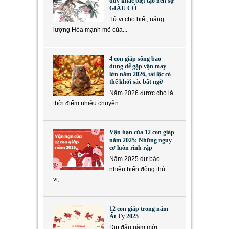
duy khác biệt tạo nên sự
GIÀU CÓ
Tử vi cho biết, năng
lượng Hỏa mạnh mẽ của...
4 con giáp sống bao
dung dễ gặp vận may
lớn năm 2026, tài lộc có
thể khởi sắc bất ngờ
Năm 2026 được cho là
thời điểm nhiều chuyển...
Vận hạn của 12 con giáp
năm 2025: Những nguy
cơ luôn rình rập
Năm 2025 dự báo
nhiều biến động thú
vị,...
12 con giáp trong năm
Ất Tỵ 2025
Dịp đầu năm mới,