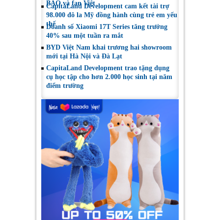
BAO và fan Việt
CapitaLand Development cam kết tài trợ
98.000 đô la Mỹ đồng hành cùng trẻ em yếu
thế
Doanh số Xiaomi 17T Series tăng trưởng
40% sau một tuần ra mắt
BYD Việt Nam khai trương hai showroom
mới tại Hà Nội và Đà Lạt
CapitaLand Development trao tặng dụng
cụ học tập cho hơn 2.000 học sinh tại năm
điểm trường