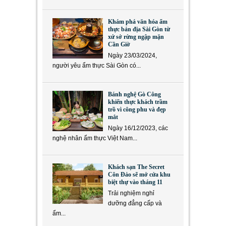
Khám phá văn hóa ẩm
thực bản địa Sài Gòn từ
xứ sở rừng ngập mặn
Cần Giờ
Ngày 23/03/2024,
người yêu ẩm thực Sài Gòn có...
Bánh nghệ Gò Công
khiến thực khách trầm
trồ vì công phu và đẹp
mắt
Ngày 16/12/2023, các
nghệ nhân ẩm thực Việt Nam...
Khách sạn The Secret
Côn Đảo sẽ mở cửa khu
biệt thự vào tháng 11
Trải nghiệm nghỉ
dưỡng đẳng cấp và
ẩm...