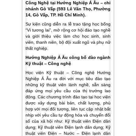
Công Nghệ tại Hướng Nghiệp Á Âu – chi
nhánh Gò Vấp (593 Lê Văn Thọ, Phường
14, Gò Vấp, TP. Hồ Chí Minh).
Sự kiện cũng diễn ra lễ trao tặng học bổng
“Vì tương lai”, mở rộng cơ hội đào tạo nghề
và giới thiệu việc làm cho học sinh, sinh
viên, thanh niên, bộ đội xuất ngũ và phụ nữ
thất nghiệp.
Hướng Nghiệp Á Âu công bố đào ngành
Kỹ thuật – Công nghệ
Học viện Kỹ thuật – Công nghệ Hướng
Nghiệp Á Âu ra đời với mục tiêu đào tạo
những kỹ thuật viên lành nghề, sẵn sàng
đáp ứng mọi yêu cầu của thị trường lao
động. Các chương trình đào tạo tại học viện
được xây dựng bài bản, chất lượng, phù
hợp với mọi đối tượng, liên tục cập nhật bắt
nhịp với yêu cầu tự động hóa và chuyển đổi
số của xã hội như: Kỹ thuật viên Điện dân
dụng; Kỹ thuật viên Điện lạnh dân dụng; Kỹ
thuật viên Điện – Nước – Điện lạnh dân