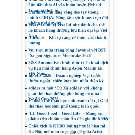
Lần đầu đưa AI vào huấn luyện Hybrid
Training thực tế
Garmin trình làng vòng đeo tay thông
minh CIRQA: Nâng tầm sức khỏe, trọn đời
không phí duy trì
Visa tái định vị Visa Infinite dành cho thế
hệ khách hàng thượng lưu hiện đại tại Việt
Nam
Athénaïs – Khi sự rạng rỡ được viết thành
hương
Vui trọn mùa trăng cùng Savouré với BST
‘Saigon Signature Mooncake 2026′
S&S Automotive chính thức triển khai dịch
vụ hậu mãi chính hãng Aston Martin tại
Việt Nam
InnoEx 2026 – Doanh nghiệp Việt trước
‘bước ngoặt’ chiến lược lớn nhất thập kỷ
adidas ra mắt ‘Cư Xá adidas’ với không
gian thể thao đường phố bùng nổ mùa
World Cup 2026
30 đoàn thể thao học sinh tranh tài tại Giải
thể thao học sinh phổ thông toàn quốc
‘EU Good Food – Good Life’ – Mang sản
phẩm tiêu chuẩn châu Âu đến gia đình Việt
Chiếc xích lô KUBO bất ngờ xuất hiện tại
Hà Nội, mở màn cuộc gặp gỡ giữa Artist