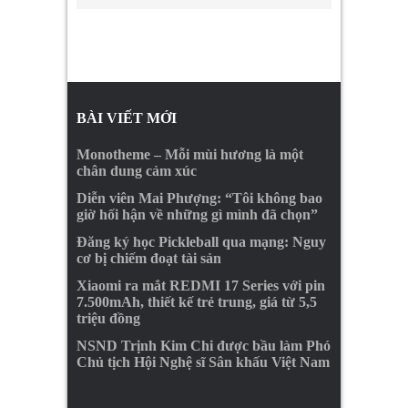
BÀI VIẾT MỚI
Monotheme – Mỗi mùi hương là một
chân dung cảm xúc
Diễn viên Mai Phượng: “Tôi không bao
giờ hối hận về những gì mình đã chọn”
Đăng ký học Pickleball qua mạng: Nguy
cơ bị chiếm đoạt tài sản
Xiaomi ra mắt REDMI 17 Series với pin
7.500mAh, thiết kế trẻ trung, giá từ 5,5
triệu đồng
NSND Trịnh Kim Chi được bầu làm Phó
Chủ tịch Hội Nghệ sĩ Sân khấu Việt Nam