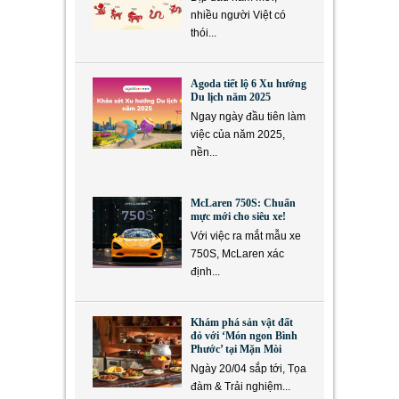
nhiều người Việt có
thói...
Agoda tiết lộ 6 Xu hướng
Du lịch năm 2025
Ngay ngày đầu tiên làm
việc của năm 2025,
nền...
McLaren 750S: Chuẩn
mực mới cho siêu xe!
Với việc ra mắt mẫu xe
750S, McLaren xác
định...
Khám phá sản vật đất
đỏ với ‘Món ngon Bình
Phước’ tại Mặn Mòi
Ngày 20/04 sắp tới, Tọa
đàm & Trải nghiệm...