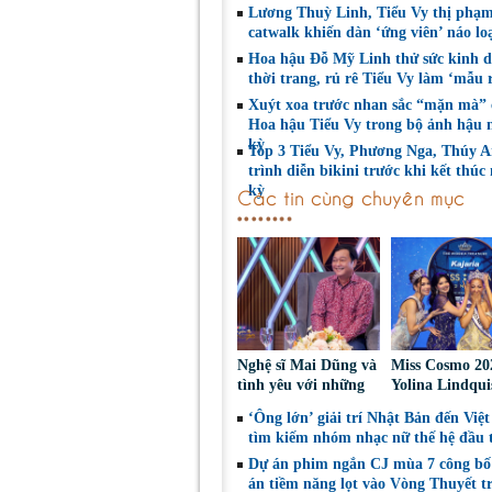
Lương Thuỳ Linh, Tiểu Vy thị phạ
catwalk khiến dàn ‘ứng viên’ náo lo
Hoa hậu Đỗ Mỹ Linh thử sức kinh 
thời trang, rủ rê Tiểu Vy làm ‘mẫu 
Xuýt xoa trước nhan sắc “mặn mà” 
Hoa hậu Tiểu Vy trong bộ ảnh hậu 
kỳ
Top 3 Tiểu Vy, Phương Nga, Thúy A
trình diễn bikini trước khi kết thúc
kỳ
Các tin cùng chuyên mục
Nghệ sĩ Mai Dũng và
Miss Cosmo 20
tình yêu với những
Yolina Lindqui
“vai ác dễ thương”
‘công du’ Nepa
‘Ông lớn’ giải trí Nhật Bản đến Việ
đại diện mới t
tìm kiếm nhóm nhạc nữ thế hệ đầu t
tài Miss Cosmo
Dự án phim ngắn CJ mùa 7 công bố
án tiềm năng lọt vào Vòng Thuyết t