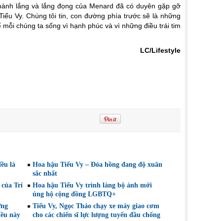
thành lắng và lắng đọng của Menard đã có duyên gặp gỡ
 Tiểu Vy. Chúng tôi tin, con đường phía trước sẽ là những
 mỗi chúng ta sống vì hạnh phúc và vì những điều trái tim
LC/Lifestyle
ều là
Hoa hậu Tiểu Vy – Đóa hồng đang độ xuân
sắc nhất
 của Trí
Hoa hậu Tiểu Vy trình làng bộ ảnh mới
ủng hộ cộng đồng LGBTQ+
ừng
Tiểu Vy, Ngọc Thảo chạy xe máy giao cơm
iều này
cho các chiến sĩ lực lượng tuyến đầu chống