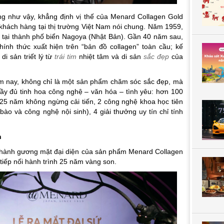
g như vậy, khẳng định vị thế của Menard Collagen Gold
à khách hàng tại thị trường Việt Nam nói chung. Năm 1959,
 tại thành phố biển Nagoya (Nhật Bản). Gần 40 năm sau,
nh thức xuất hiện trên “bản đồ collagen” toàn cầu; kế
i sản triết lý từ
trái tim
nhiệt tâm và di sản
sắc đẹp
của
m nay, không chỉ là một sản phẩm chăm sóc sắc đẹp, mà
ầy đủ tinh hoa công nghệ – văn hóa – tình yêu: hơn 100
25 năm không ngừng cải tiến, 2 công nghệ khoa học tiên
ào và công nghệ nội sinh), 4 giải thưởng uy tín chỉ tính
n
 thành gương mặt đại diện của sản phẩm Menard Collagen
tiếp nối hành trình 25 năm vàng son.