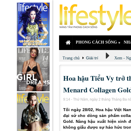
PHONG CÁCH SỐNG
NH
Giải trí
Trang chủ
Xem - Ng
Hoa hậu Tiểu Vy trở t
Menard Collagen Gol
9:14 - Thứ Năm, ngày 2 tháng Tháng Ba 
Tối ngày 28/02, Hoa hậu Việt Na
đại sứ cho dòng sản phẩm colla
Gold. Nàng hậu xuất hiện xinh đ
không giấu được sự háo hức tron