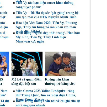
dịch
m
Tiểu Vy táo bạo diện corset khoe đường
ạn
cong tuyệt phẩm!
doanh
Tiểu Vy – Đỗ Hà đọ sắc ‘gắt gỏng’ trong bộ
ruột’
sưu tập mới của NTK Nguyễn Minh Tuấn
của
Hoa hậu Việt Nam 2020: Tiểu Vy, Phương
nhiệm
Nga, Thúy An bùng nổ sân khấu với màn
trình diễn bikini
n sẽ
Khởi động ‘Người đẹp thời trang’, Hoa hậu
 nhiệm
Mỹ Linh, Tiểu Vy, Thùy Linh diện
Menswear cực ngầu
25
Mỹ Lệ và quan điểm
Không nên khen
st
sống đặc biệt sau
thưởng trẻ bằng việc
l, tìm
nhiều năm làm nghề
được sử dụng điện
t Nam
Miss Cosmo 2025 Yolina Lindquist ‘công
ranh
thoại
iên’
du’ Trung Quốc, tìm ra 3 đại diện China,
 2026
Hong Kong, Macau
 14 dự
Đoan Trang thẳng thắn nói về cái giá của sự
rình
nổi tiếng quá nhanh