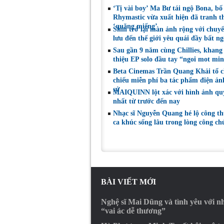
‘Tị vài boy’ Ma Bư tái ngộ Bona, bố
Rhymastic vừa xuất hiện đã tranh t
‘quăng miếng’
Shin trở lại màn ảnh rộng với chuy
lưu đến thế giới yêu quái đầy bất n
Sau gần 9 năm cùng Chillies, khang 
thiệu EP solo đầu tay “ngoi mot mi
Beta Cinemas Trần Quang Khải tổ 
chiếu miễn phí ba tác phẩm điện ảnh
sử
MAIQUINN lột xác với hình ảnh qu
nhất từ trước đến nay
Nhạc sĩ Nguyễn Quang hé lộ công th
ca khúc sống lâu trong lòng công c
BÀI VIẾT MỚI
Nghệ sĩ Mai Dũng và tình yêu với 
“vai ác dễ thương”