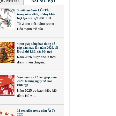
ỌC NHIỀU
BÀI NỔI BẬT
3 tuổi tìm được LỐI TẮT
trong năm 2026, tư duy khác
biệt tạo nên sự GIÀU CÓ
Tử vi cho biết, năng lượng
Hỏa mạnh mẽ của...
4 con giáp sống bao dung dễ
gặp vận may lớn năm 2026, tài
lộc có thể khởi sắc bất ngờ
Năm 2026 được cho là thời
điểm nhiều chuyển...
Vận hạn của 12 con giáp năm
2025: Những nguy cơ luôn
rình rập
Năm 2025 dự báo nhiều biến
động thú vị,...
12 con giáp trong năm Ất Tỵ
2025