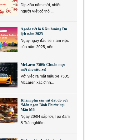
Dịp đầu năm mới, nhiều
người Việt có thói...
Agoda tiết lộ 6 Xu hướng Du
lịch năm 2025
Ngay ngày đầu tiên làm việc
của năm 2025, nền...
McLaren 750S: Chuẩn mực
mới cho siêu xe!
Với việc ra mắt mẫu xe 750S,
McLaren xác định...
Khám phá sản vật đất đỏ với
‘Món ngon Bình Phước’ tại
Mặn Mòi
Ngày 20/04 sắp tới, Tọa đàm
& Trải nghiệm...