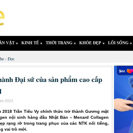
ÂN VẬT
KINH TẾ
THỜI TRANG
KHỎE ĐẸP
LỐI SỐNG
he - Đọc
hành Đại sứ của sản phẩm cao cấp
d
năm 2023
m 2018 Trần Tiểu Vy chính thức trở thành Gương mặt
gen nội sinh hàng đầu Nhật Bản – Menard Collagen
ẹp rạng rỡ trong trang phục của các NTK nổi tiếng,
g vai trò mới.