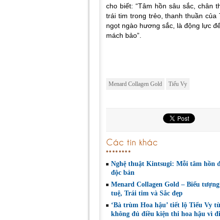
cho biết: “Tâm hồn sâu sắc, chân 
trái tim trong trẻo, thanh thuần của
ngọt ngào hương sắc, là động lực để
mách bảo”.
Menard Collagen Gold
Tiểu Vy
Các tin khác
Nghệ thuật Kintsugi: Mỗi tâm hồn đ
độc bản
Menard Collagen Gold – Biểu tượng
tuệ, Trái tim và Sắc đẹp
‘Bà trùm Hoa hậu’ tiết lộ Tiểu Vy t
không đủ điều kiện thi hoa hậu vì đ