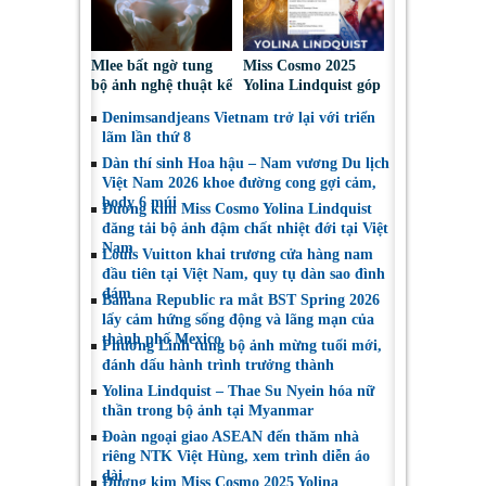
Mlee bất ngờ tung
Miss Cosmo 2025
bộ ảnh nghệ thuật kể
Yolina Lindquist góp
về lần đầu đối diện
mặt trong Top 10 Mỹ
Denimsandjeans Vietnam trở lại với triển
với bóng tối tâm hồn
Nhân Đẹp Nhất Năm
lãm lần thứ 8
2025
Dàn thí sinh Hoa hậu – Nam vương Du lịch
Việt Nam 2026 khoe đường cong gợi cảm,
body 6 múi
Đương kim Miss Cosmo Yolina Lindquist
đăng tải bộ ảnh đậm chất nhiệt đới tại Việt
Nam
Louis Vuitton khai trương cửa hàng nam
đầu tiên tại Việt Nam, quy tụ dàn sao đình
đám
Banana Republic ra mắt BST Spring 2026
lấy cảm hứng sống động và lãng mạn của
thành phố Mexico
Phương Linh tung bộ ảnh mừng tuổi mới,
đánh dấu hành trình trưởng thành
Yolina Lindquist – Thae Su Nyein hóa nữ
thần trong bộ ảnh tại Myanmar
Đoàn ngoại giao ASEAN đến thăm nhà
riêng NTK Việt Hùng, xem trình diễn áo
dài
Đương kim Miss Cosmo 2025 Yolina