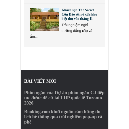
Khách sạn The Secret
Côn Đảo sẽ mở cửa khu
biệt thự vào tháng 11
Trải nghiệm nghỉ
dưỡng đẳng cấp và
ẩm...
BÀI VIẾT MỚI
Phim ngắn của Dự án phim ngắn CJ tiếp
tục được đề cử tại LHP quốc tế Toronto
2026
Booking.com khơi nguồn cảm hứng du
lịch hè thông qua trải nghiệm pop-up cà
phê