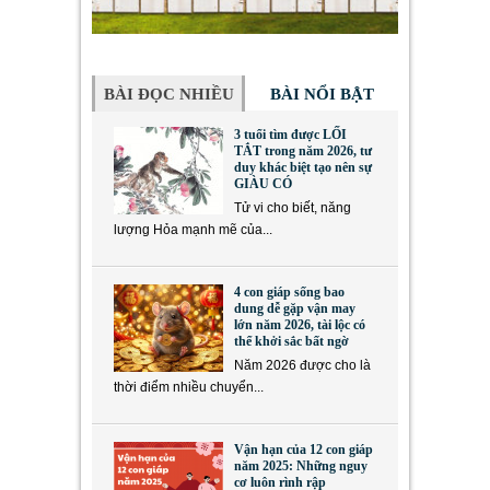
BÀI ĐỌC NHIỀU
BÀI NỔI BẬT
3 tuổi tìm được LỐI
TẮT trong năm 2026, tư
duy khác biệt tạo nên sự
GIÀU CÓ
Tử vi cho biết, năng
lượng Hỏa mạnh mẽ của...
4 con giáp sống bao
dung dễ gặp vận may
lớn năm 2026, tài lộc có
thể khởi sắc bất ngờ
Năm 2026 được cho là
thời điểm nhiều chuyển...
Vận hạn của 12 con giáp
năm 2025: Những nguy
cơ luôn rình rập