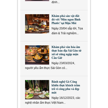
định...
Khám phá sản vật đất
đỏ với ‘Món ngon Bình
Phước’ tại Mặn Mòi
Ngày 20/04 sắp tới, Tọa
đàm & Trải nghiệm...
Khám phá văn hóa ẩm
thực bản địa Sài Gòn từ
xứ sở rừng ngập mặn
Cần Giờ
Ngày 23/03/2024,
người yêu ẩm thực Sài Gòn có...
Bánh nghệ Gò Công
khiến thực khách trầm
trồ vì công phu và đẹp
mắt
Ngày 16/12/2023, các
nghệ nhân ẩm thực Việt Nam...