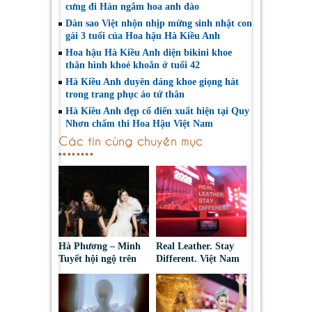
cưng đi Hàn ngắm hoa anh đào
Dàn sao Việt nhộn nhịp mừng sinh nhật con
gái 3 tuổi của Hoa hậu Hà Kiều Anh
Hoa hậu Hà Kiều Anh diện bikini khoe
thân hình khoẻ khoắn ở tuổi 42
Hà Kiều Anh duyên dáng khoe giọng hát
trong trang phục áo tứ thân
Hà Kiều Anh đẹp cổ điển xuất hiện tại Quy
Nhơn chấm thi Hoa Hậu Việt Nam
Các tin cùng chuyên mục
Hà Phương – Minh
Real Leather. Stay
Tuyết hội ngộ trên
Different. Việt Nam
thảm đỏ, kể câu
2026: Tôn vinh sáng
chuyện phía sau tạo
tạo da thuộc và thời
hình “nàng bướm”
trang bền vững