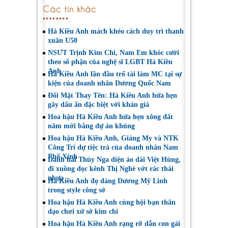
Các tin khác
Hà Kiều Anh mách khéo cách duy trì thanh
xuân U50
NSƯT Trịnh Kim Chi, Nam Em khóc cười
theo số phận của nghệ sĩ LGBT Hà Kiều
Anh
Hà Kiều Anh lần đầu trổ tài làm MC tại sự
kiện của doanh nhân Dương Quốc Nam
Đổi Mặt Thay Tên: Hà Kiều Anh hứa hẹn
gây dấu ấn đặc biệt với khán giả
Hoa hậu Hà Kiều Anh hứa hẹn xông đất
năm mới bằng dự án khủng
Hoa hậu Hà Kiều Anh, Giáng My và NTK
Công Trí dự tiệc trà của doanh nhân Nam
Phố Xinh
Danh hài Thúy Nga diện áo dài Việt Hùng,
đi xuồng dọc kênh Thị Nghè vớt rác thải
nhựa
Hà Kiều Anh đọ dáng Dương Mỹ Linh
trong style công sở
Hoa hậu Hà Kiều Anh cùng hội bạn thân
dạo chơi xứ sở kim chi
Hoa hậu Hà Kiều Anh rạng rỡ dẫn con gái