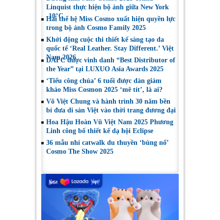
Linquist thực hiện bộ ảnh giữa New York
-10°C
Hai thế hệ Miss Cosmo xuất hiện quyền lực
trong bộ ảnh Cosmo Family 2025
Khởi động cuộc thi thiết kế sáng tạo da
quốc tế ‘Real Leather. Stay Different.’ Việt
Nam 2026
DAFC được vinh danh “Best Distributor of
the Year” tại LUXUO Asia Awards 2025
‘Tiểu công chúa’ 6 tuổi được dàn giám
khảo Miss Cosmon 2025 ‘mê tít’, là ai?
Võ Việt Chung và hành trình 30 năm bền
bỉ đưa di sản Việt vào thời trang đương đại
Hoa Hậu Hoàn Vũ Việt Nam 2025 Phương
Linh công bố thiết kế dạ hội Eclipse
36 mẫu nhí catwalk du thuyền ‘bùng nổ’
Cosmo The Show 2025