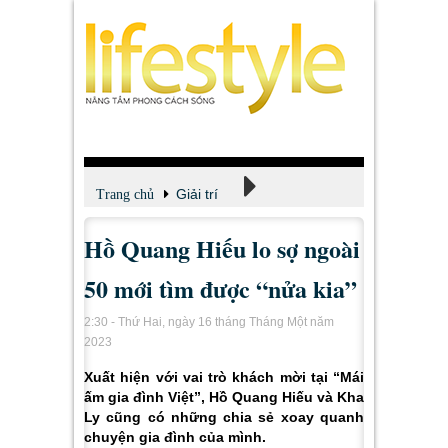
Giải trí
Trang chủ
Hồ Quang Hiếu lo sợ ngoài
Xem - Nghe - Đọc
50 mới tìm được “nửa kia”
2:30 - Thứ Hai, ngày 16 tháng Tháng Một năm
2023
Xuất hiện với vai trò khách mời tại “Mái
ấm gia đình Việt”, Hồ Quang Hiếu và Kha
Ly cũng có những chia sẻ xoay quanh
chuyện gia đình của mình.