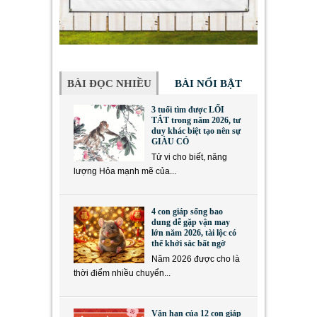
BÀI ĐỌC NHIỀU
BÀI NỔI BẬT
3 tuổi tìm được LỐI
TẮT trong năm 2026, tư
duy khác biệt tạo nên sự
GIÀU CÓ
Tử vi cho biết, năng
lượng Hỏa mạnh mẽ của...
4 con giáp sống bao
dung dễ gặp vận may
lớn năm 2026, tài lộc có
thể khởi sắc bất ngờ
Năm 2026 được cho là
thời điểm nhiều chuyển...
Vận hạn của 12 con giáp