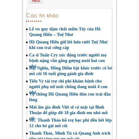
Các tin khác
Lễ vu quy đậm chất miền Tây của Hồ
Quang Hiếu – Tuệ Như
Hồ Quang Hiếu giữ lời hứa cưới Tuệ Như
khi con trai cứng cáp
Ca sĩ Tuấn Cry xúc động trước người mẹ
bệnh nặng vẫn gắng gượng nuôi hai con
nhỏ
Đại Nghĩa, Hồng Diễm bật khóc trước cô bé
mồ côi 16 tuổi gồng gánh gia đình
Tiểu Vy tài trợ chi phí khám bệnh cho
người phụ nữ mất chồng đang nuôi 4 con
nhỏ
Vợ chồng Hồ Quang Hiếu đón con trai đầu
lòng
Mái ấm gia đình Việt sẽ có mặt tại Bình
Thuận để giúp đỡ 18 gia đình em nhỏ mồ
côi
MC Thanh Thảo hỗ trợ học phí đến hết lớp
12 cho bé gái mồ côi
Thanh Thảo, Minh Tú và Quang Anh trích
tiền túi tặng trẻ em mồ côi