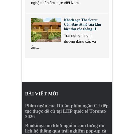
nghệ nhân ẩm thực Việt Nam...
Khách sạn The Secret
Côn Đảo sẽ mở cửa khu
biệt thự vào tháng 11
Trải nghiệm nghỉ
dưỡng đẳng cấp và
ẩm...
BÀI VIẾT MỚI
Phim ngắn của Dự án phim ngắn CJ tiếp
tục được đề cử tại LHP quốc tế Toronto
2026
Booking.com khơi nguồn cảm hứng du
lịch hè thông qua trải nghiệm pop-up cà