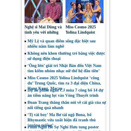
Toronto 2026
Nghệ sĩ Mai Dũng và
Miss Cosmo 2025
tình yêu với những
Yolina Lindquist
“vai ác dễ thương”
‘công du’ Nepal, tìm
Mỹ Lệ và quan điểm sống đặc biệt sau
đại diện mới tranh
nhiều năm làm nghề
tài Miss Cosmo 2026
Không nên khen thưởng trẻ bằng việc được
sử dụng điện thoại
‘Ông lớn’ giải trí Nhật Bản đến Việt Nam
tìm kiếm nhóm nhạc nữ thế hệ đầu tiên’
Miss Cosmo 2025 Yolina Lindquist ‘công
du’ Trung Quốc, tìm ra 3 đại diện China,
Hong Kong, Macau
Dự án phim ngắn CJ mùa 7 công bố 14 dự
án tiềm năng lọt vào Vòng Thuyết trình
Đoan Trang thẳng thắn nói về cái giá của sự
nổi tiếng quá nhanh
‘Tị vài boy’ Ma Bư tái ngộ Bona, bố
Rhymastic vừa xuất hiện đã tranh thủ
‘quăng miếng’
Phim Nghỉ Hè Sợ Nghỉ Hưu tung poster