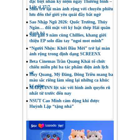
đặc biệt nhân kỷ niệm ngày Thương binh –
Liệt sĩ 27/7
Shin trở lại màn ảnh rộng với chuyến phiêu
lưu đến thế giới yêu quái đầy bất ngờ
Sao Nhập Ngũ 2026: Quốc Trường, Thúy
Ngân… đối mặt với kỷ luật thép Hải quân
đánh bộ
Sau gần 9 năm cùng Chillies, khang giới
thiệu EP solo đầu tay “ngoi mot minh”
“Người Nhện: Khởi Đầu Mới” trở lại màn
ảnh rộng trong định dạng SCREENX
Beta Cinemas Trần Quang Khải tổ chức
chiếu miễn phí ba tác phẩm điện ảnh lịch
sử
Huy Quang, Mỹ Đăng, Đông Triều mang ba
màu sắc riêng làm sống lại những ca khúc
kỷ niệm
MAIQUINN lột xác với hình ảnh quyến rũ
nhất từ trước đến nay
NSƯT Cao Minh cảm động khi được
Huỳnh Lập “tặng nhà”