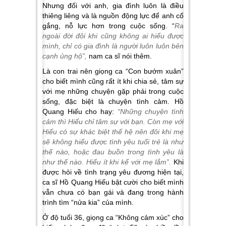
Nhưng đối với anh, gia đình luôn là điều
thiêng liêng và là nguồn động lực để anh cố
gắng, nỗ lực hơn trong cuộc sống. “
Ra
ngoài đời đôi khi cũng không ai hiểu được
mình, chỉ có gia đình là người luôn luôn bên
cạnh ủng hộ”,
nam ca sĩ nói thêm.
Là con trai nên giọng ca “Con bướm xuân”
cho biết mình cũng rất ít khi chia sẻ, tâm sự
với mẹ những chuyện gặp phải trong cuộc
sống, đặc biệt là chuyện tình cảm. Hồ
Quang Hiếu cho hay:
“Những chuyện tình
cảm thì Hiếu chỉ tâm sự với bạn. Còn mẹ với
Hiếu có sự khác biệt thế hệ nên đôi khi mẹ
sẽ không hiểu được tình yêu tuổi trẻ là như
thế nào, hoặc đau buồn trong tình yêu là
như thế nào. Hiếu ít khi kể với mẹ lắm”.
Khi
được hỏi về tình trạng yêu đương hiện tại,
ca sĩ Hồ Quang Hiếu bật cười cho biết mình
vẫn chưa có bạn gái và đang trong hành
trình tìm “nửa kia” của mình.
Ở độ tuổi 36, giọng ca “Không cảm xúc” cho