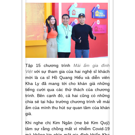
Tập 15 chương trình
Mái ấm gia đình
Việt
với sự tham gia của hai nghệ sĩ khách
mời là ca sĩ Hồ Quang Hiếu và diễn viên
Kha Ly đã mang tới cho khán giả những
tiếng cười qua các thử thách của chương
trình. Bên cạnh đó, cả hai cũng có những
chia sẻ tại hậu trường chương trình về mái
ấm của mình thu hút sự quan tâm của khán
giả.
Khi nghe chị Kim Ngân (mẹ bé Kim Quý)
tâm sự rằng chồng mất vì nhiễm Covid-19
mà không kịp nhìn mặt gia đình khiến Kha