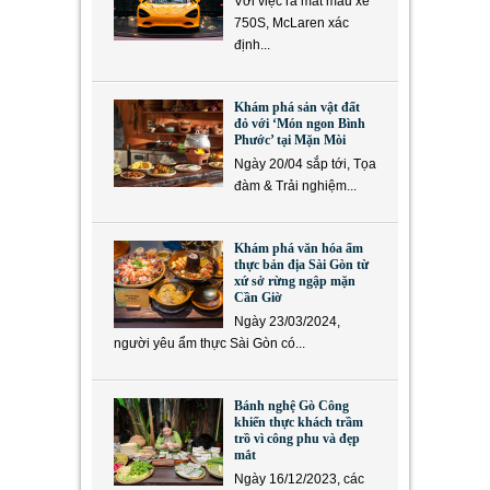
Với việc ra mắt mẫu xe
750S, McLaren xác
định...
Khám phá sản vật đất
đỏ với ‘Món ngon Bình
Phước’ tại Mặn Mòi
Ngày 20/04 sắp tới, Tọa
đàm & Trải nghiệm...
Khám phá văn hóa ẩm
thực bản địa Sài Gòn từ
xứ sở rừng ngập mặn
Cần Giờ
Ngày 23/03/2024,
người yêu ẩm thực Sài Gòn có...
Bánh nghệ Gò Công
khiến thực khách trầm
trồ vì công phu và đẹp
mắt
Ngày 16/12/2023, các