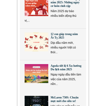
năm 2025: Những nguy
cơ luôn rình rập
Năm 2025 dự báo
nhiều biến động thú
vị,...
12 con giáp trong năm
Ất Tỵ 2025
Dịp đầu năm mới,
nhiều người Việt có
thói...
Agoda tiết lộ 6 Xu hướng
Du lịch năm 2025
Ngay ngày đầu tiên làm
việc của năm 2025,
nền...
McLaren 750S: Chuẩn
mực mới cho siêu xe!