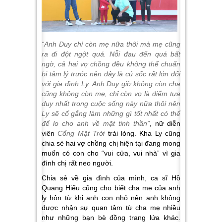
“Anh Duy chỉ còn mẹ nữa thôi mà mẹ cũng
ra đi đột ngột quá. Nỗi đau đến quá bất
ngờ, cả hai vợ chồng đều không thể chuẩn
bị tâm lý trước nên đây là cú sốc rất lớn đối
với gia đình Ly. Anh Duy giờ không còn cha
cũng không còn mẹ, chỉ còn vợ là điểm tựa
duy nhất trong cuộc sống này nữa thôi nên
Ly sẽ cố gắng làm những gì tốt nhất có thể
để lo cho anh về mặt tinh thần”
, nữ diễn
viên
Cổng Mặt Trời
trải lòng. Kha Ly cũng
chia sẻ hai vợ chồng chị hiện tại đang mong
muốn có con cho “vui cửa, vui nhà” vì gia
đình chị rất neo người.
Chia sẻ về gia đình của mình, ca sĩ Hồ
Quang Hiếu cũng cho biết cha mẹ của anh
ly hôn từ khi anh con nhỏ nên anh không
được nhận sự quan tâm từ cha mẹ nhiều
như những bạn bè đồng trang lứa khác.