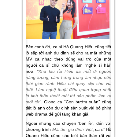
Bên cạnh đó, ca sĩ Hồ Quang Hiếu cũng tiết
lộ sắp tới anh dự định sẽ cho ra mắt những
MV ca nhạc theo đúng vai trò của một
người ca sĩ chứ không làm “nghệ sĩ hài”
nữa.
“Khá lâu rồi Hiếu đã mất đi nguồn
năng lượng, cảm hứng trong âm nhạc nên
thời gian rảnh Hiếu chỉ quay clip cho vui
thôi. Làm nghệ thuật điều quan trọng nhất
là tinh thần thoải mái thì sản phẩm làm ra
mới tốt”.
Giọng ca “Con bướm xuân” cũng
tiết lộ anh còn dự định sản xuất vài bộ phim
web drama để gửi tặng khán giả.
Ngoài những câu chuyện “bên lề”, đến với
chương trình
Mái ấm gia đình Việt
, ca sĩ Hồ
Quang Hiếu cũng cho biết bản thân rất vui