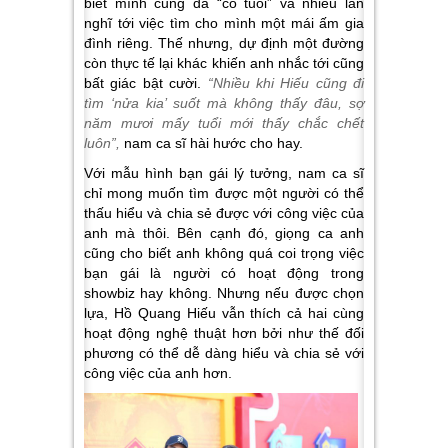
biết mình cũng đã “có tuổi” và nhiều lần
nghĩ tới việc tìm cho mình một mái ấm gia
đình riêng. Thế nhưng, dự định một đường
còn thực tế lại khác khiến anh nhắc tới cũng
bất giác bật cười.
“Nhiều khi Hiếu cũng đi
tìm ‘nửa kia’ suốt mà không thấy đâu, sợ
năm mươi mấy tuổi mới thấy chắc chết
luôn”,
nam ca sĩ hài hước cho hay.
Với mẫu hình bạn gái lý tưởng, nam ca sĩ
chỉ mong muốn tìm được một người có thể
thấu hiểu và chia sẻ được với công việc của
anh mà thôi. Bên cạnh đó, giọng ca anh
cũng cho biết anh không quá coi trọng việc
bạn gái là người có hoạt động trong
showbiz hay không. Nhưng nếu được chọn
lựa, Hồ Quang Hiếu vẫn thích cả hai cùng
hoạt động nghệ thuật hơn bởi như thế đối
phương có thể dễ dàng hiểu và chia sẻ với
công việc của anh hơn.