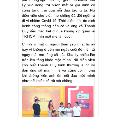
Ly xúc động rơi nước mắt vì gia đình cô
cũng từng trải qua nỗi đau tương tự. Nữ
diễn viên cho biết, mẹ chồng đã đột ngột ra
đi vì nhiễm Covid-19. Thời điểm đó, do dịch
bệnh căng thẳng nên cô và ông xã Thanh
Duy đều mắc kẹt ở quê không kịp quay lại
TP.HCM nhìn mặt mẹ lần cuối.
Chính vì mất đi người thân yêu nhất lại áy
náy vì không ở bên mẹ ngày cuối đời nên từ
ngày mất mẹ, ông xã của Kha Ly nhiều lần
trốn lên tầng khóc một mình. Nữ diễn viên
cho biết Thanh Duy bình thường là người
đàn ông rất mạnh mẽ và cứng cỏi nhưng
khi chứng kiến anh ôm nỗi đau một mình
như thế khiến cô rất xót chồng.