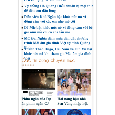
Vợ chồng Hồ Quang Hiếu chuẩn bị mọi thứ
để đón con đầu lòng
Diễn viên Khả Ngân bật khóc nức nở vì
đồng cảm với các em nhỏ mồ côi
DJ Mie bật khóc nức nở vì đồng cảm với bé
gái sớm mồ côi cả cha lẫn mẹ
MC Đại Nghĩa dầm mưa dẫn dắt chương
trình Mái ấm gia đình Việt tại tỉnh Quảng
Bình
Thanh Thảo Hugo, Hải Nam và Jun Vũ bật
khóc nức nở khi tham gia Mái ấm gia đình
Việt
Các tin cùng chuyên mục
Phim ngắn của Dự
Hai nàng hậu nhà
án phim ngắn CJ
Sen Vàng nhập hội,
tiếp tục được đề cử
cùng Duniverse
tại LHP quốc tế
chinh phục khán giả