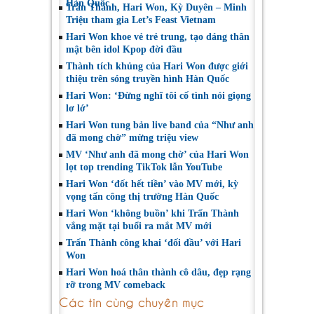
Hàn Quốc
Trấn Thành, Hari Won, Kỳ Duyên – Minh
Triệu tham gia Let’s Feast Vietnam
Hari Won khoe vẻ trẻ trung, tạo dáng thân
mật bên idol Kpop đời đầu
Thành tích khủng của Hari Won được giới
thiệu trên sóng truyền hình Hàn Quốc
Hari Won: ‘Đừng nghĩ tôi cố tình nói giọng
lơ lớ’
Hari Won tung bản live band của “Như anh
đã mong chờ” mừng triệu view
MV ‘Như anh đã mong chờ’ của Hari Won
lọt top trending TikTok lẫn YouTube
Hari Won ‘đốt hết tiền’ vào MV mới, kỳ
vọng tấn công thị trường Hàn Quốc
Hari Won ‘không buồn’ khi Trấn Thành
vắng mặt tại buổi ra mắt MV mới
Trấn Thành công khai ‘đối đầu’ với Hari
Won
Hari Won hoá thân thành cô dâu, đẹp rạng
rỡ trong MV comeback
Các tin cùng chuyên mục