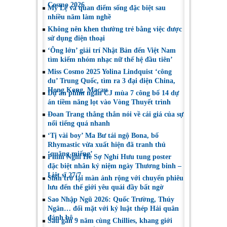
Cosmo 2026
Mỹ Lệ và quan điểm sống đặc biệt sau
nhiều năm làm nghề
Không nên khen thưởng trẻ bằng việc được
sử dụng điện thoại
‘Ông lớn’ giải trí Nhật Bản đến Việt Nam
tìm kiếm nhóm nhạc nữ thế hệ đầu tiên’
Miss Cosmo 2025 Yolina Lindquist ‘công
du’ Trung Quốc, tìm ra 3 đại diện China,
Hong Kong, Macau
Dự án phim ngắn CJ mùa 7 công bố 14 dự
án tiềm năng lọt vào Vòng Thuyết trình
Đoan Trang thẳng thắn nói về cái giá của sự
nổi tiếng quá nhanh
‘Tị vài boy’ Ma Bư tái ngộ Bona, bố
Rhymastic vừa xuất hiện đã tranh thủ
‘quăng miếng’
Phim Nghỉ Hè Sợ Nghỉ Hưu tung poster
đặc biệt nhân kỷ niệm ngày Thương binh –
Liệt sĩ 27/7
Shin trở lại màn ảnh rộng với chuyến phiêu
lưu đến thế giới yêu quái đầy bất ngờ
Sao Nhập Ngũ 2026: Quốc Trường, Thúy
Ngân… đối mặt với kỷ luật thép Hải quân
đánh bộ
Sau gần 9 năm cùng Chillies, khang giới