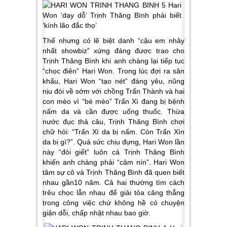
Thế nhưng có lẽ biệt danh “cậu em nhây
nhất showbiz” xứng đáng được trao cho
Trịnh Thăng Bình khi anh chàng lại tiếp tục
“chọc điên” Hari Won. Trong lúc đợi ra sân
khấu, Hari Won “tạo nét” đáng yêu, nũng
nịu đòi về sớm với chồng Trấn Thành và hai
con mèo vì “bé mèo” Trấn Xì đang bị bệnh
nấm da và cần được uống thuốc. Thừa
nước đục thả câu, Trịnh Thăng Bình chơi
chữ hỏi: “Trấn Xì da bị nấm. Còn Trấn Xìn
da bị gì?”. Quá sức chịu đựng, Hari Won lần
này “đòi giết” luôn cả Trịnh Thăng Bình
khiến anh chàng phải “câm nín”. Hari Won
tâm sự cô và Trịnh Thăng Bình đã quen biết
nhau gần10 năm. Cả hai thường tìm cách
trêu chọc lẫn nhau để giải tỏa căng thẳng
trong công việc chứ không hề có chuyện
giận dỗi, chấp nhặt nhau bao giờ.