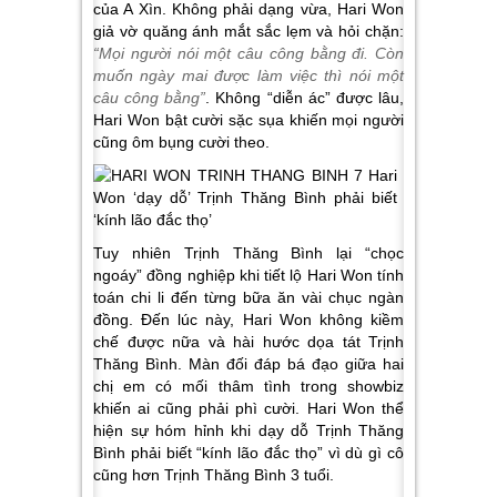
của A Xìn. Không phải dạng vừa, Hari Won
giả vờ quăng ánh mắt sắc lẹm và hỏi chặn:
“Mọi người nói một câu công bằng đi. Còn
muốn ngày mai được làm việc thì nói một
câu công bằng”
. Không “diễn ác” được lâu,
Hari Won bật cười sặc sụa khiến mọi người
cũng ôm bụng cười theo.
Tuy nhiên Trịnh Thăng Bình lại “chọc
ngoáy” đồng nghiệp khi tiết lộ Hari Won tính
toán chi li đến từng bữa ăn vài chục ngàn
đồng. Đến lúc này, Hari Won không kiềm
chế được nữa và hài hước dọa tát Trịnh
Thăng Bình. Màn đối đáp bá đạo giữa hai
chị em có mối thâm tình trong showbiz
khiến ai cũng phải phì cười. Hari Won thể
hiện sự hóm hỉnh khi dạy dỗ Trịnh Thăng
Bình phải biết “kính lão đắc thọ” vì dù gì cô
cũng hơn Trịnh Thăng Bình 3 tuổi.