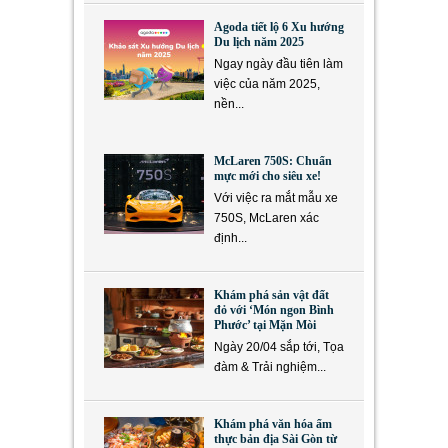
Agoda tiết lộ 6 Xu hướng
Du lịch năm 2025
Ngay ngày đầu tiên làm
việc của năm 2025,
nền...
McLaren 750S: Chuẩn
mực mới cho siêu xe!
Với việc ra mắt mẫu xe
750S, McLaren xác
định...
Khám phá sản vật đất
đỏ với ‘Món ngon Bình
Phước’ tại Mặn Mòi
Ngày 20/04 sắp tới, Tọa
đàm & Trải nghiệm...
Khám phá văn hóa ẩm
thực bản địa Sài Gòn từ