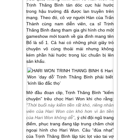
Trịnh Thăng Bình tán dóc cực hài hước
trong hậu trường đã được lan truyền trên
mạng. Theo đó, cô vợ người Hàn của Trấn
Thành cùng nam diễn viên, ca sĩ Trịnh
Thăng Bình đang tham gia ghi hình cho một
gameshow mới toanh về gia đình mang tên
Bố là số 1. Cả hai có những phút giây trò
chuyện vô cùng thoải mái nhưng không
kém phần hài hước trong lúc chuẩn bị lên
sân khấu.
Mở đầu đoạn clip, Trịnh Thăng Bình “kiếm
chuyện” trêu chọc Hari Won khi cho rằng:
“Thời buổi này kiếm tiền rất khó, riêng nhân
viên của Hari Won còn khó hơn vì ăn tiền
của Hari Won không dễ”
, ý chỉ đội ngũ trang
điểm, phục trang đang tập trung chăm chút
ngoại hình cho Hari Won. Câu “đùa nhạt”
của Trịnh Thăng Bình lập tức lọt vào tai vợ