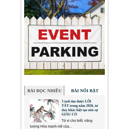
BÀI ĐỌC NHIỀU
BÀI NỔI BẬT
3 tuổi tìm được LỐI
TẮT trong năm 2026, tư
duy khác biệt tạo nên sự
GIÀU CÓ
Tử vi cho biết, năng
lượng Hỏa mạnh mẽ của...