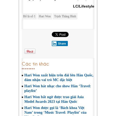
LC/Lifestyle
Bố là số 1
Hari Won
Trịnh Thăng Bình
Share
Các tin khác
Hari Won xuất hiện trên đài lớn Hàn Quốc,
đảm nhận vai trò MC đặc biệt
Hari Won hát nhạc cho show Hàn ‘Travel:
playlist’
Hari Won bất ngờ được trao giải Asia
Model Awards 2023 tại Hàn Quốc
Hari Won được gọi là ‘Bách khoa Việt
Nam’ trong ‘Music Travel: Playlist’ của