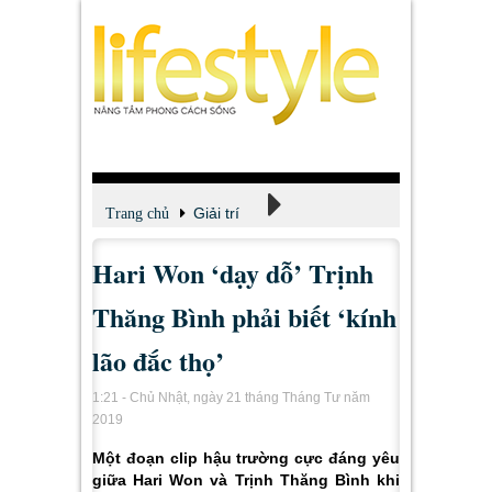
Giải trí
Trang chủ
Hari Won ‘dạy dỗ’ Trịnh
Xem - Nghe - Đọc
Thăng Bình phải biết ‘kính
lão đắc thọ’
1:21 - Chủ Nhật, ngày 21 tháng Tháng Tư năm
2019
Một đoạn clip hậu trường cực đáng yêu
giữa Hari Won và Trịnh Thăng Bình khi