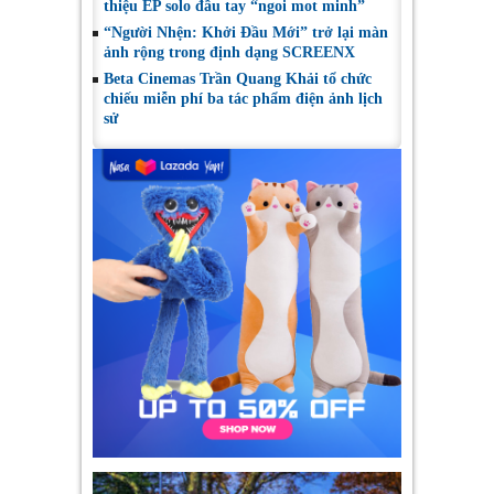
thiệu EP solo đầu tay “ngoi mot minh”
“Người Nhện: Khởi Đầu Mới” trở lại màn
ảnh rộng trong định dạng SCREENX
Beta Cinemas Trần Quang Khải tổ chức
chiếu miễn phí ba tác phẩm điện ảnh lịch
sử