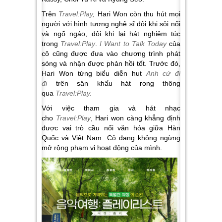
Trên
Travel:Play,
Hari Won còn thu hút mọi
người với hình tượng nghệ sĩ đôi khi sôi nổi
và ngổ ngáo, đôi khi lại hát nghiêm túc
trong
Travel:Play
.
I Want to Talk Today
của
cô cũng được đưa vào chương trình phát
sóng và nhận được phản hồi tốt. Trước đó,
Hari Won từng biểu diễn hut
Anh cứ đi
đi
trên sân khấu hát rong thông
qua
Travel:Play.
Với việc tham gia và hát nhạc
cho
Travel:Play
, Hari won càng khẳng định
được vai trò cầu nối văn hóa giữa Hàn
Quốc và Việt Nam. Cô đang không ngừng
mở rộng phạm vi hoạt động của mình.