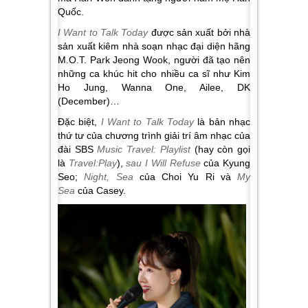
Quốc.
I Want to Talk Today
được sản xuất bởi nhà
sản xuất kiêm nhà soạn nhạc đại diện hãng
M.O.T. Park Jeong Wook, người đã tạo nên
những ca khúc hit cho nhiều ca sĩ như Kim
Ho Jung, Wanna One, Ailee, DK
(December)…
Đặc biệt,
I Want to Talk Today
là bản nhạc
thứ tư của chương trình giải trí âm nhạc của
đài SBS
Music Travel: Playlist
(hay còn gọi
là
Travel:Play
),
sau I Will Refuse
của Kyung
Seo;
Night, Sea
của Choi Yu Ri và
My
Sea
của Casey.