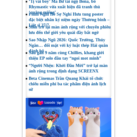
‘Tị vài boy’ Ma Bư tái ngộ Bona, bố
Rhymastic vừa xuất hiện đã tranh thủ
‘quăng miếng’
Phim Nghỉ Hè Sợ Nghỉ Hưu tung poster
đặc biệt nhân kỷ niệm ngày Thương binh –
Liệt sĩ 27/7
Shin trở lại màn ảnh rộng với chuyến phiêu
lưu đến thế giới yêu quái đầy bất ngờ
Sao Nhập Ngũ 2026: Quốc Trường, Thúy
Ngân… đối mặt với kỷ luật thép Hải quân
đánh bộ
Sau gần 9 năm cùng Chillies, khang giới
thiệu EP solo đầu tay “ngoi mot minh”
“Người Nhện: Khởi Đầu Mới” trở lại màn
ảnh rộng trong định dạng SCREENX
Beta Cinemas Trần Quang Khải tổ chức
chiếu miễn phí ba tác phẩm điện ảnh lịch
sử