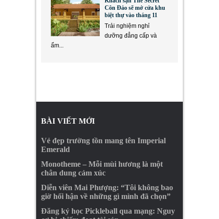
Khách sạn The Secret
Côn Đảo sẽ mở cửa khu
biệt thự vào tháng 11
Trải nghiệm nghỉ
dưỡng đẳng cấp và
ẩm...
BÀI VIẾT MỚI
Vẻ đẹp trường tồn mang tên Imperial
Emerald
Monotheme – Mỗi mùi hương là một
chân dung cảm xúc
Diễn viên Mai Phượng: “Tôi không bao
giờ hối hận về những gì mình đã chọn”
Đăng ký học Pickleball qua mạng: Nguy