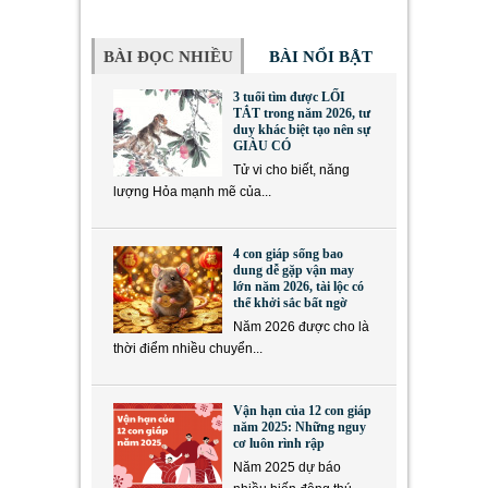
BÀI ĐỌC NHIỀU
BÀI NỔI BẬT
3 tuổi tìm được LỐI
TẮT trong năm 2026, tư
duy khác biệt tạo nên sự
GIÀU CÓ
Tử vi cho biết, năng
lượng Hỏa mạnh mẽ của...
4 con giáp sống bao
dung dễ gặp vận may
lớn năm 2026, tài lộc có
thể khởi sắc bất ngờ
Năm 2026 được cho là
thời điểm nhiều chuyển...
Vận hạn của 12 con giáp
năm 2025: Những nguy
cơ luôn rình rập
Năm 2025 dự báo