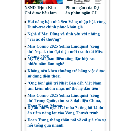
NSND Trịnh Kim
Phim ngắn của Dự
Chi được bầu làm
án phim ngắn CJ
Phó Chủ tịch Hội
tiếp tục được đề cử
Hai nàng hậu nhà Sen Vàng nhập hội, cùng
Nghệ sĩ Sân khấu
tại LHP quốc tế
Duniverse chinh phục khán giả
Việt Nam
Toronto 2026
Nghệ sĩ Mai Dũng và tình yêu với những
“vai ác dễ thương”
Miss Cosmo 2025 Yolina Lindquist ‘công
du’ Nepal, tìm đại diện mới tranh tài Miss
Cosmo 2026
Mỹ Lệ và quan điểm sống đặc biệt sau
nhiều năm làm nghề
Không nên khen thưởng trẻ bằng việc được
sử dụng điện thoại
‘Ông lớn’ giải trí Nhật Bản đến Việt Nam
tìm kiếm nhóm nhạc nữ thế hệ đầu tiên’
Miss Cosmo 2025 Yolina Lindquist ‘công
du’ Trung Quốc, tìm ra 3 đại diện China,
Hong Kong, Macau
Dự án phim ngắn CJ mùa 7 công bố 14 dự
án tiềm năng lọt vào Vòng Thuyết trình
Đoan Trang thẳng thắn nói về cái giá của sự
nổi tiếng quá nhanh