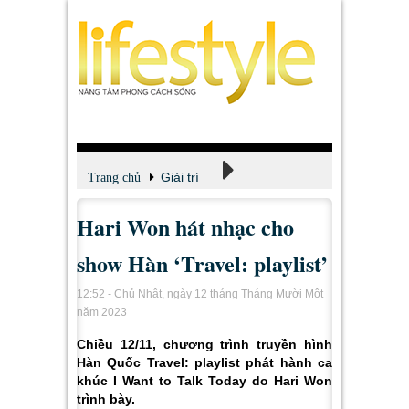
Giải trí
Trang chủ
Hari Won hát nhạc cho
Xem - Nghe - Đọc
show Hàn ‘Travel: playlist’
12:52 - Chủ Nhật, ngày 12 tháng Tháng Mười Một
năm 2023
Chiều 12/11, chương trình truyền hình
Hàn Quốc Travel: playlist phát hành ca
khúc I Want to Talk Today do Hari Won
trình bày.