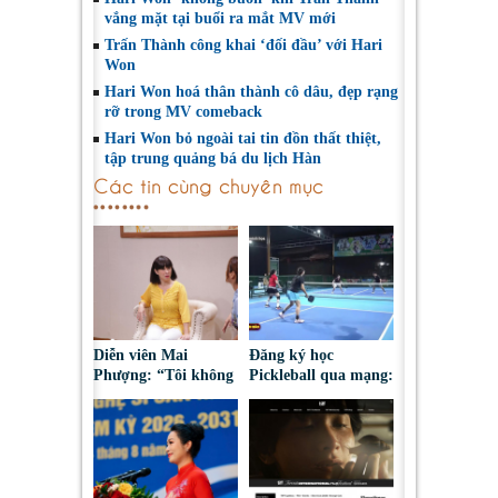
vắng mặt tại buổi ra mắt MV mới
Trấn Thành công khai ‘đối đầu’ với Hari
Won
Hari Won hoá thân thành cô dâu, đẹp rạng
rỡ trong MV comeback
Hari Won bỏ ngoài tai tin đồn thất thiệt,
tập trung quảng bá du lịch Hàn
Các tin cùng chuyên mục
Diễn viên Mai
Đăng ký học
Phượng: “Tôi không
Pickleball qua mạng:
bao giờ hối hận về
Nguy cơ bị chiếm
những gì mình đã
đoạt tài sản
chọn”