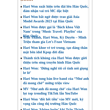
Hari Won xuất hiện trên đài lớn Hàn Quốc,
đảm nhận vai trò MC đặc biệt
Hari Won bất ngờ được trao giải Asia
Model Awards 2023 tại Hàn Quốc
Hari Won được gọi là ‘Bách khoa Việt
Nam’ trong ‘Music Travel: Playlist’ của
Hàn Quốc
Trấn Thành, Hari Won, Kỳ Duyên – Minh
Triệu tham gia Let’s Feast Vietnam
Hari Won khoe vẻ trẻ trung, tạo dáng thân
mật bên idol Kpop đời đầu
Thành tích khủng của Hari Won được giới
thiệu trên sóng truyền hình Hàn Quốc
Hari Won: ‘Đừng nghĩ tôi cố tình nói giọng
lơ lớ’
Hari Won tung bản live band của “Như anh
đã mong chờ” mừng triệu view
MV ‘Như anh đã mong chờ’ của Hari Won
lọt top trending TikTok lẫn YouTube
Hari Won ‘đốt hết tiền’ vào MV mới, kỳ
vọng tấn công thị trường Hàn Quốc
Hari Won ‘không buồn’ khi Trấn Thành