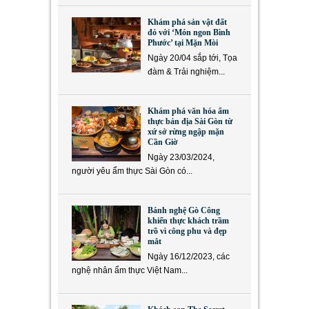
Khám phá sản vật đất
đỏ với ‘Món ngon Bình
Phước’ tại Mặn Mòi
Ngày 20/04 sắp tới, Tọa
đàm & Trải nghiệm...
Khám phá văn hóa ẩm
thực bản địa Sài Gòn từ
xứ sở rừng ngập mặn
Cần Giờ
Ngày 23/03/2024,
người yêu ẩm thực Sài Gòn có...
Bánh nghệ Gò Công
khiến thực khách trầm
trồ vì công phu và đẹp
mắt
Ngày 16/12/2023, các
nghệ nhân ẩm thực Việt Nam...