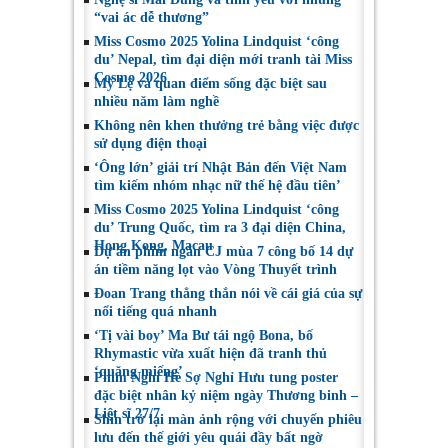
“vai ác dễ thương”
Miss Cosmo 2025 Yolina Lindquist ‘công
du’ Nepal, tìm đại diện mới tranh tài Miss
Cosmo 2026
Mỹ Lệ và quan điểm sống đặc biệt sau
nhiều năm làm nghề
Không nên khen thưởng trẻ bằng việc được
sử dụng điện thoại
‘Ông lớn’ giải trí Nhật Bản đến Việt Nam
tìm kiếm nhóm nhạc nữ thế hệ đầu tiên’
Miss Cosmo 2025 Yolina Lindquist ‘công
du’ Trung Quốc, tìm ra 3 đại diện China,
Hong Kong, Macau
Dự án phim ngắn CJ mùa 7 công bố 14 dự
án tiềm năng lọt vào Vòng Thuyết trình
Đoan Trang thẳng thắn nói về cái giá của sự
nổi tiếng quá nhanh
‘Tị vài boy’ Ma Bư tái ngộ Bona, bố
Rhymastic vừa xuất hiện đã tranh thủ
‘quăng miếng’
Phim Nghỉ Hè Sợ Nghỉ Hưu tung poster
đặc biệt nhân kỷ niệm ngày Thương binh –
Liệt sĩ 27/7
Shin trở lại màn ảnh rộng với chuyến phiêu
lưu đến thế giới yêu quái đầy bất ngờ