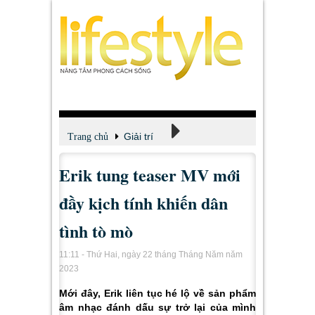
Giải trí
Trang chủ
Erik tung teaser MV mới
Xem - Nghe - Đọc
đầy kịch tính khiến dân
tình tò mò
11:11 - Thứ Hai, ngày 22 tháng Tháng Năm năm
2023
Mới đây, Erik liên tục hé lộ về sản phẩm
âm nhạc đánh dấu sự trở lại của mình