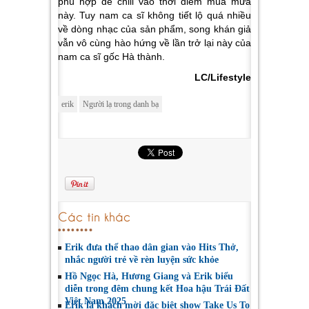
phù hợp để chill vào thời điểm mùa mưa
này. Tuy nam ca sĩ không tiết lộ quá nhiều
về dòng nhạc của sản phẩm, song khán giả
vẫn vô cùng hào hứng về lần trở lại này của
nam ca sĩ gốc Hà thành.
LC/Lifestyle
erik
Người lạ trong danh bạ
Các tin khác
Erik đưa thể thao dân gian vào Hits Thở,
nhắc người trẻ về rèn luyện sức khỏe
Hồ Ngọc Hà, Hương Giang và Erik biểu
diễn trong đêm chung kết Hoa hậu Trái Đất
Việt Nam 2025
Erik là khách mời đặc biệt show Take Us To