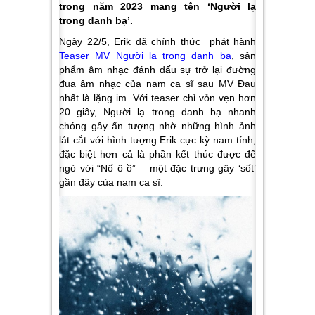
trong năm 2023 mang tên ‘Người lạ
trong danh bạ’.
Ngày 22/5, Erik đã chính thức
phát hành
Teaser MV
Người lạ trong danh bạ
,
sản
phẩm âm nhạc đánh dấu sự trở lại đường
đua âm nhạc của nam ca sĩ sau MV
Đau
nhất là lặng im.
Với teaser chỉ vỏn vẹn hơn
20 giây,
Người lạ trong danh bạ
nhanh
chóng gây ấn tượng nhờ những hình ảnh
lát cắt với hình tượng Erik cực kỳ nam tính,
đặc biệt hơn cả là phần kết thúc được để
ngỏ với “
Nố ô ồ
” – một đặc trưng gây ‘sốt’
gần đây của nam ca sĩ.