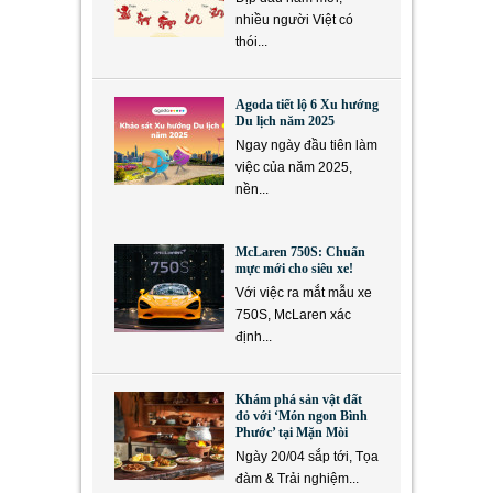
nhiều người Việt có
thói...
Agoda tiết lộ 6 Xu hướng
Du lịch năm 2025
Ngay ngày đầu tiên làm
việc của năm 2025,
nền...
McLaren 750S: Chuẩn
mực mới cho siêu xe!
Với việc ra mắt mẫu xe
750S, McLaren xác
định...
Khám phá sản vật đất
đỏ với ‘Món ngon Bình
Phước’ tại Mặn Mòi
Ngày 20/04 sắp tới, Tọa
đàm & Trải nghiệm...