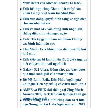
Your Heart của Michael Learns To Rock
Erik kết hợp cùng Giana ‘đốt cháy’ sân
khấu Lễ hội Việt Nam tại Nhật Bản
Erik xúc động, quyết định tặng xe đạp điện
cho em nhỏ mồ côi
Erik ra mắt MV vào đúng sinh nhật, gửi
thông điệp tình yêu ngọt ngào
Erik: Tôi tự gặm nhấm nỗi buồn khi đọc
các bình luận tiêu cực
Thu Minh: Erik khiêm tốn đến mức độ hơi
khó chịu
Erik tiếp tục bị làm phiền lúc 2 giờ sáng, da
diết chuyện tình với người cũ
Galaxy S21 Ultra: Đẳng cấp, táo bạo, vượt
qua mọi ranh giới của smartphone
Đỗ Mỹ Linh, Erik, Đức Phúc ‘ngã ngửa’
khi nghe Tiểu Vy tiết lộ có crush năm lớp 3
AMEE và ERIK đại thắng tại Zing Music
Awards 2019, Jack lần đầu lộ diện khán giả
trong lễ trao giải
Erik, Hoàng Yến Chibi cùng dàn ca sĩ hứa
hẹn ‘bùng nổ’ tại Gala Ngôi sao xanh 2019