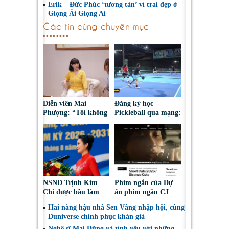
Erik – Đức Phúc ‘tương tàn’ vì trai đẹp ở
Giọng Ải Giọng Ai
Các tin cùng chuyên mục
Diễn viên Mai
Đăng ký học
Phượng: “Tôi không
Pickleball qua mạng:
bao giờ hối hận về
Nguy cơ bị chiếm
những gì mình đã
đoạt tài sản
chọn”
NSND Trịnh Kim
Phim ngắn của Dự
Chi được bầu làm
án phim ngắn CJ
Phó Chủ tịch Hội
tiếp tục được đề cử
Hai nàng hậu nhà Sen Vàng nhập hội, cùng
Nghệ sĩ Sân khấu
tại LHP quốc tế
Duniverse chinh phục khán giả
Việt Nam
Toronto 2026
Nghệ sĩ Mai Dũng và tình yêu với những