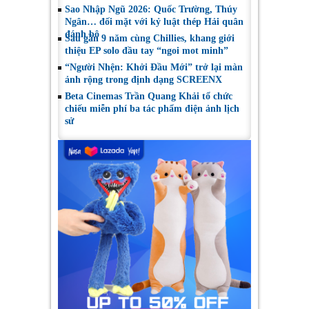
Sao Nhập Ngũ 2026: Quốc Trường, Thúy
Ngân… đối mặt với kỷ luật thép Hải quân
đánh bộ
Sau gần 9 năm cùng Chillies, khang giới
thiệu EP solo đầu tay “ngoi mot minh”
“Người Nhện: Khởi Đầu Mới” trở lại màn
ảnh rộng trong định dạng SCREENX
Beta Cinemas Trần Quang Khải tổ chức
chiếu miễn phí ba tác phẩm điện ảnh lịch
sử