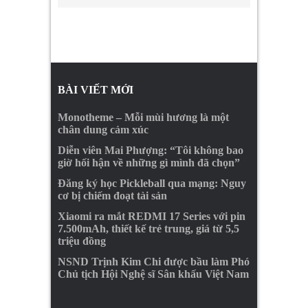
BÀI VIẾT MỚI
Monotheme – Mỗi mùi hương là một
chân dung cảm xúc
Diễn viên Mai Phượng: “Tôi không bao
giờ hối hận về những gì mình đã chọn”
Đăng ký học Pickleball qua mạng: Nguy
cơ bị chiếm đoạt tài sản
Xiaomi ra mắt REDMI 17 Series với pin
7.500mAh, thiết kế trẻ trung, giá từ 5,5
triệu đồng
NSND Trịnh Kim Chi được bầu làm Phó
Chủ tịch Hội Nghệ sĩ Sân khấu Việt Nam