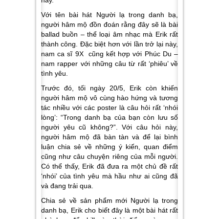
này.
Với tên bài hát
Người lạ trong danh bạ,
người hâm mộ đồn đoán rằng đây sẽ là bài
ballad buồn – thể loại âm nhạc mà Erik rất
thành công. Đặc biệt hơn với lần trở lại này,
nam ca sĩ 9X cũng kết hợp với Phúc Du –
nam rapper với những câu từ rất ‘phiêu’ về
tình yêu.
Trước đó, tối ngày 20/5, Erik còn khiến
người hâm mộ vô cùng hào hứng và tương
tác nhiều với các poster là câu hỏi rất ‘nhói
lòng’: “
Trong danh bạ của bạn còn lưu số
người yêu cũ không?
”. Với câu hỏi này,
người hâm mộ đã bàn tàn và để lại bình
luận chia sẻ về những ý kiến, quan điểm
cũng như câu chuyện riêng của mỗi người.
Có thể thấy, Erik đã đưa ra một chủ đề rất
‘nhói’ của tình yêu mà hầu như ai cũng đã
và đang trải qua.
Chia sẻ về sản phẩm mới
Người lạ trong
danh bạ
, Erik cho biết đây là một bài hát rất