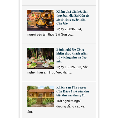
Khám phá văn hóa ẩm
thực bản địa Sài Gòn từ
xứ sở rừng ngập mặn
Cần Giờ
Ngày 23/03/2024,
người yêu ẩm thực Sài Gòn có...
Bánh nghệ Gò Công
khiến thực khách trầm
trồ vì công phu và đẹp
mắt
Ngày 16/12/2023, các
nghệ nhân ẩm thực Việt Nam...
Khách sạn The Secret
Côn Đảo sẽ mở cửa khu
biệt thự vào tháng 11
Trải nghiệm nghỉ
dưỡng đẳng cấp và
ẩm...