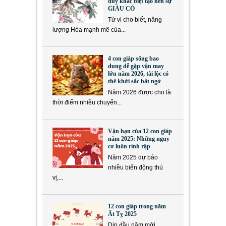
duy khác biệt tạo nên sự
GIÀU CÓ
Tử vi cho biết, năng
lượng Hỏa mạnh mẽ của...
4 con giáp sống bao
dung dễ gặp vận may
lớn năm 2026, tài lộc có
thể khởi sắc bất ngờ
Năm 2026 được cho là
thời điểm nhiều chuyển...
Vận hạn của 12 con giáp
năm 2025: Những nguy
cơ luôn rình rập
Năm 2025 dự báo
nhiều biến động thú
vị,...
12 con giáp trong năm
Ất Tỵ 2025
Dịp đầu năm mới,