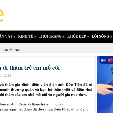
ÂN VẬT
KINH TẾ
THỜI TRANG
KHỎE ĐẸP
LỐI SỐNG
Tin tốt lành
 đi thăm trẻ em mồ côi
năm 2015
à thăm gia đình, diễn viên điện ảnh Đức Tiến đã rủ
mạnh thường quân và bạn bè thân thiết về Biên Hoà
để thăm các em nhỏ mồ côi và người già neo đơn.
ng của ngày hè, đoàn đã đến chùa Diệu Pháp – nơi đang