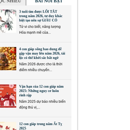
ỌC NHIỀU
BÀI NỔI BẬT
3 tuổi tìm được LỐI TẮT
trong năm 2026, tư duy khác
biệt tạo nên sự GIÀU CÓ
Tử vi cho biết, năng lượng
Hỏa mạnh mẽ của...
4 con giáp sống bao dung dễ
gặp vận may lớn năm 2026, tài
lộc có thể khởi sắc bất ngờ
Năm 2026 được cho là thời
điểm nhiều chuyển...
Vận hạn của 12 con giáp năm
2025: Những nguy cơ luôn
rình rập
Năm 2025 dự báo nhiều biến
động thú vị,...
12 con giáp trong năm Ất Tỵ
2025