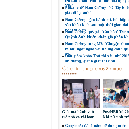
lên sân khấu ‘Hội tụ tinh hoa nghệ 
Việt’
Puka ‘chê’ Nam Cường: ‘Ở đây khô
già cỗi lại anh’
Nam Cường gặm bánh mì, hồi hộp tr
sân khấu kịch sau một thời gian dài
nghỉ vì dịch
Nam Cường quỳ gối ‘cầu hôn’ Trươ
Quỳnh Anh khiến khán giả phấn kh
Nam Cường tung MV ‘Chuyện chú
mình’ ngọt ngào với những cảnh qu
Mỹ
Dàn giám khảo Thử tài siêu nhí 2019
ấn tượng, giành giật thí sinh
Các tin cùng chuyên mục
Giải mã hành vi ở
PowHERful 20
trẻ nhỏ có rối loạn
Khi nữ sinh tr
phổ tự kỷ
thành người d
Google ưu đãi 1 năm sử dụng miễn p
trong lĩnh vực