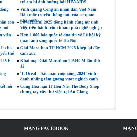
am
trẻ em bị ảnh hưởng bởi HIV/AIDS
Nguyễn trong tuần
 đồng
Vinh quang Công an nhân dân Việt Nam:
qua
Dấu mốc truyền thông mới của cơ quan
nhà nước
hằn con
PowHERful 2025 đồng hành cùng nữ sinh
ng mở
Việt trên hành trình khám phá nghề nghiệp
ư viện
Hơn 1.000 báo quốc tế đưa tin về Lễ hội kỳ
quan ánh sáng quốc tế Hà Nội
ết cho
Giải Marathon TP.HCM 2025 khép lại đầy
 yếu thế
cảm xúc
 LIVE
Khai mạc Giải Marathon TP.HCM lần thứ
12
Ung
‘L’Oréal – Sắc màu cuộc sống 2024’ vinh
danh những tấm gương vượt nghịch cảnh
kết nối
Cùng Hoa hậu H’Hen Niê, The Body Shop
chung tay xây thư viện tại An Giang
MẠNG FACEBOOK
MẠNG