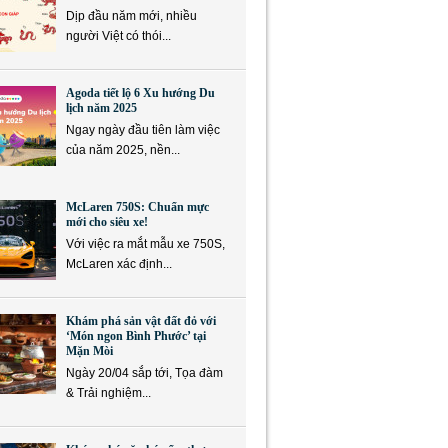
Dịp đầu năm mới, nhiều
người Việt có thói...
Agoda tiết lộ 6 Xu hướng Du
lịch năm 2025
Ngay ngày đầu tiên làm việc
của năm 2025, nền...
McLaren 750S: Chuẩn mực
mới cho siêu xe!
Với việc ra mắt mẫu xe 750S,
McLaren xác định...
Khám phá sản vật đất đỏ với
‘Món ngon Bình Phước’ tại
Mặn Mòi
Ngày 20/04 sắp tới, Tọa đàm
& Trải nghiệm...