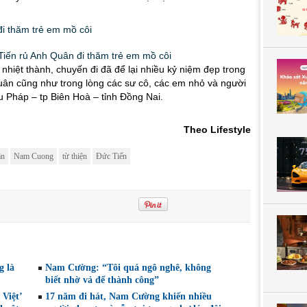
nhiệt thành, chuyến đi đã để lại nhiều kỷ niệm đẹp trong
ân cũng như trong lòng các sư cô, các em nhỏ và người
u Pháp – tp Biên Hoà – tỉnh Đồng Nai.
Theo Lifestyle
ân
Nam Cuong
từ thiện
Đức Tiến
g là
Nam Cường: “Tôi quá ngô nghê, không
biết nhờ vả để thành công”
Việt’
17 năm đi hát, Nam Cường khiến nhiều