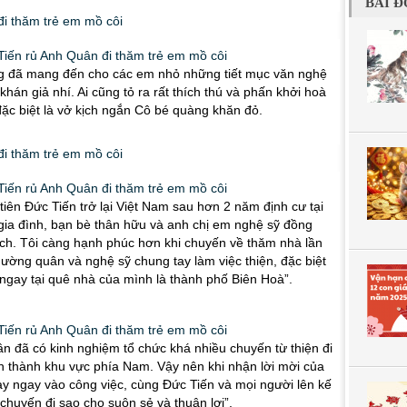
BÀI Đ
ng đã mang đến cho các em nhỏ những tiết mục văn nghệ
khán giả nhí. Ai cũng tỏ ra rất thích thú và phấn khởi hoà
ặc biệt là vở kịch ngắn Cô bé quàng khăn đỏ.
 tiên Đức Tiến trở lại Việt Nam sau hơn 2 năm định cư tại
i gia đình, bạn bè thân hữu và anh chị em nghệ sỹ đồng
ch. Tôi càng hạnh phúc hơn khi chuyến về thăm nhà lần
ường quân và nghệ sỹ chung tay làm việc thiện, đặc biệt
 ngay tại quê nhà của mình là thành phố Biên Hoà”.
n đã có kinh nghiệm tổ chức khá nhiều chuyến từ thiện đi
h thành khu vực phía Nam. Vậy nên khi nhận lời mời của
tay ngay vào công việc, cùng Đức Tiến và mọi người lên kế
chuyến đi sao cho suôn sẻ và thuận lợi”.