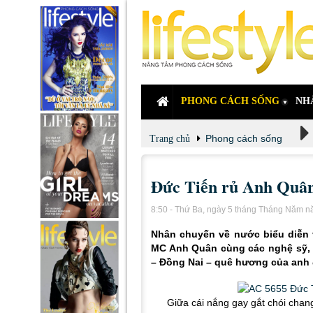
PHONG CÁCH SỐNG
NH
Phong cách sống
Trang chủ
Đức Tiến rủ Anh Quân
8:50 - Thứ Ba, ngày 5 tháng Tháng Năm 
Nhân chuyến về nước biểu diễn v
MC Anh Quân cùng các nghệ sỹ, 
– Đồng Nai – quê hương của anh 
Giữa cái nắng gay gắt chói cha