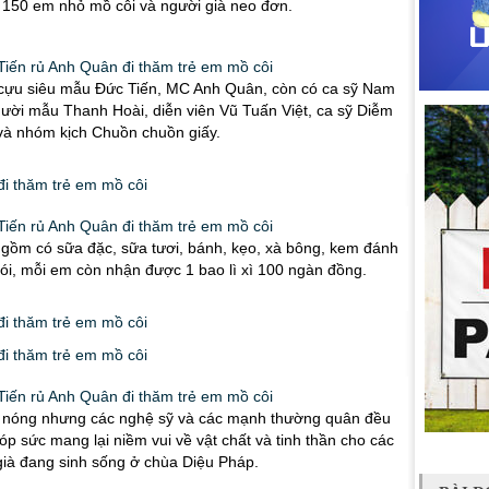
150 em nhỏ mồ côi và người già neo đơn.
 cựu siêu mẫu Đức Tiến, MC Anh Quân, còn có ca sỹ Nam
ười mẫu Thanh Hoài, diễn viên Vũ Tuấn Việt, ca sỹ Diễm
à nhóm kịch Chuồn chuồn giấy.
 gồm có sữa đặc, sữa tươi, bánh, kẹo, xà bông, kem đánh
gói, mỗi em còn nhận được 1 bao lì xì 100 ngàn đồng.
ng nóng nhưng các nghệ sỹ và các mạnh thường quân đều
óp sức mang lại niềm vui về vật chất và tinh thần cho các
ià đang sinh sống ở chùa Diệu Pháp.