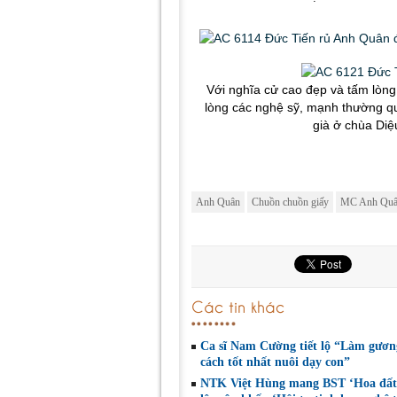
Với nghĩa cử cao đẹp và tấm lòng 
lòng các nghệ sỹ, mạnh thường qu
già ở chùa Diệ
Anh Quân
Chuồn chuồn giấy
MC Anh Qu
Các tin khác
Ca sĩ Nam Cường tiết lộ “Làm gươn
cách tốt nhất nuôi dạy con”
NTK Việt Hùng mang BST ‘Hoa đất 