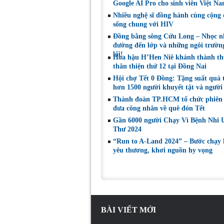
Google AI Pro cho sinh viên Việt N
STEM
Nhiều nghệ sĩ đồng hành cùng cộng
sống chung với HIV
Đồng bằng sông Cửu Long – Nhọc n
đường đến lớp và những ngôi trườ
lối!
Hoa hậu H’Hen Niê khánh thành th
thân thiện thứ 12 tại Đồng Nai
Hội chợ Tết 0 Đồng: Tặng suất quà t
hơn 1500 người khuyết tật và người
Thành đoàn TP.HCM tổ chức phiên
đưa công nhân về quê đón Tết
Gần 6000 người Chạy Vì Bệnh Nhi 
Thư 2024
“Run to A-Land 2024” – Bước chạy 
yêu thương, khơi nguồn hy vọng
BÀI VIẾT MỚI