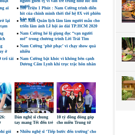
thuật
người ghen tỵ vì vẫn trẻ trung như lúc đôi
mươi
ng ai
100 Triệu 1 Phút : Nam Cường trình diễn
hit của chính mình thời thế hệ 8X với phiên
bản mới
ở lại
MC Anh Quân lịch lãm làm người mẫu cho
 tạm
triển lãm ảnh Lễ hội áo dài TP.HCM 2020
ng
Nam Cường hé lộ giọng đọc “vạn người
ích
mê” trong chương trình Lời Trái Tim
ng
Nam Cường ‘phờ phạc’ vì chạy show quá
ay ở
nhiều
 trổ tài
Nam Cường bật khóc vì không bên cạnh
Dương Cẩm Lynh khi trục trặc hôn nhân
26:
Dàn nghệ sĩ chung
10 tỷ đồng đóng góp
ở
tay mang Tết đến trẻ
cho miền Trung từ
ẫn dắt
em bị ảnh hưởng bởi
gia đình tỷ phú
hí gói
Nhiều nghệ sĩ ‘Tiếp bước đến trường’ cho
HIV/AIDS
Johnathan Hạnh