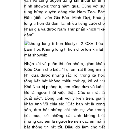
vần vô cùng duyên dáng khi thuật lại tình
hình showbiz trong năm qua. Cùng với sự
tung hứng duyên dáng của Nam Tào- Bắc
Đẩu (diễn viên Gia Bảo- Minh Dự), Khủng
long tí hon đã đem lại nhiều tiếng cười cho
khán giả và được Nam Thư phấn khích “like
đậm”.
Nhận xét về phần thi của nhóm, giám khảo
Kiều Oanh cho biết: “Tụi em rất thông minh
khi đưa được những rắc rối trong xã hội,
tổng kết hết không thiếu thứ gì, kể cả vụ
Khả Như bị phỏng tụi em cũng đưa vô luôn.
Đó là người thật việc thật. Các em rất là
xuất sắc”. Đồng tình với ý kiến trên, giám
khảo Anh Vũ chia sẻ: “Các bạn rất là xông
xáo, đưa hết những cái thời sự vào trong
tiết mục, có những cái anh không biết
nhưng các em là người trẻ nên các em nắm
bắt thông tin rất tốt. Điều đó làm cho tiết