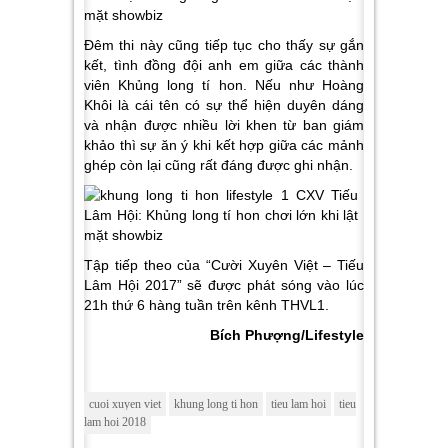
Đêm thi này cũng tiếp tục cho thấy sự gắn
kết, tình đồng đội anh em giữa các thành
viên Khủng long tí hon. Nếu như Hoàng
Khôi là cái tên có sự thể hiện duyên dáng
và nhận được nhiều lời khen từ ban giám
khảo thì sự ăn ý khi kết hợp giữa các mảnh
ghép còn lại cũng rất đáng được ghi nhận.
Tập tiếp theo của “Cười Xuyên Việt – Tiếu
Lâm Hội 2017” sẽ được phát sóng vào lúc
21h thứ 6 hàng tuần trên kênh THVL1.
Bích Phượng/Lifestyle
cuoi xuyen viet
khung long ti hon
tieu lam hoi
tieu
lam hoi 2018