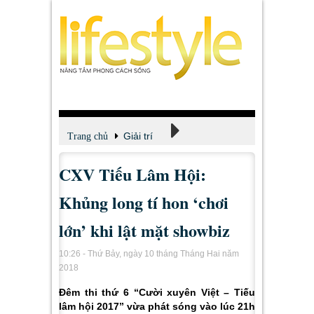
Giải trí
Trang chủ
CXV Tiếu Lâm Hội:
Xem - Nghe - Đọc
Khủng long tí hon ‘chơi
lớn’ khi lật mặt showbiz
10:26 - Thứ Bảy, ngày 10 tháng Tháng Hai năm
2018
Đêm thi thứ 6 “Cười xuyên Việt – Tiếu
lâm hội 2017” vừa phát sóng vào lúc 21h