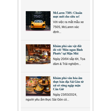
McLaren 750S: Chuẩn
mực mới cho siêu xe!
Với việc ra mắt mẫu xe
750S, McLaren xác
định...
Khám phá sản vật đất
đỏ với ‘Món ngon Bình
Phước’ tại Mặn Mòi
Ngày 20/04 sắp tới, Tọa
đàm & Trải nghiệm...
Khám phá văn hóa ẩm
thực bản địa Sài Gòn từ
xứ sở rừng ngập mặn
Cần Giờ
Ngày 23/03/2024,
người yêu ẩm thực Sài Gòn có...