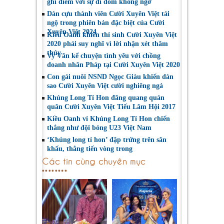
ghi điểm với sự dí dỏm không ngờ
Dàn cựu thành viên Cười Xuyên Việt tái
ngộ trong phiên bản đặc biệt của Cười
Xuyên Việt 2024
Kiều Oanh khiến thí sinh Cười Xuyên Việt
2020 phải suy nghĩ vì lời nhận xét thâm
thúy
Vy Vân kể chuyện tình yêu với chồng
doanh nhân Pháp tại Cười Xuyên Việt 2020
Con gái nuôi NSND Ngọc Giàu khiến dàn
sao Cười Xuyên Việt cười nghiêng ngả
Khủng Long Tí Hon đăng quang quán
quân Cười Xuyên Việt Tiếu Lâm Hội 2017
Kiều Oanh ví Khủng Long Tí Hon chiến
thắng như đội bóng U23 Việt Nam
‘Khủng long tí hon’ đập trứng trên sân
khấu, thẳng tiến vòng trong
Các tin cùng chuyên mục