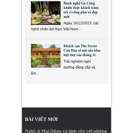
Bánh nghệ Gò Công
khiến thực khách trầm
trồ vì công phu và đẹp
mắt
Ngày 16/12/2023, các
nghệ nhân ẩm thực Việt Nam...
Khách sạn The Secret
Côn Đảo sẽ mở cửa khu
biệt thự vào tháng 11
Trải nghiệm nghỉ
dưỡng đẳng cấp và
ẩm...
BÀI VIẾT MỚI
Nghệ sĩ Mai Dũng và tình yêu với những