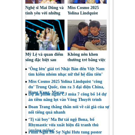
Nghệ sĩ Mai Dũng và
Miss Cosmo 2025
tình yêu với những
Yolina Lindquist
“vai ác dễ thương”
‘công du’ Nepal, tìm
đại diện mới tranh
tài Miss Cosmo 2026
Mỹ Lệ và quan điểm
Không nên khen
sống đặc biệt sau
thưởng trẻ bằng việc
nhiều năm làm nghề
được sử dụng điện
‘Ông lớn’ giải trí Nhật Bản đến Việt Nam
thoại
tìm kiếm nhóm nhạc nữ thế hệ đầu tiên’
Miss Cosmo 2025 Yolina Lindquist ‘công
du’ Trung Quốc, tìm ra 3 đại diện China,
Hong Kong, Macau
Dự án phim ngắn CJ mùa 7 công bố 14 dự
án tiềm năng lọt vào Vòng Thuyết trình
Đoan Trang thẳng thắn nói về cái giá của sự
nổi tiếng quá nhanh
‘Tị vài boy’ Ma Bư tái ngộ Bona, bố
Rhymastic vừa xuất hiện đã tranh thủ
‘quăng miếng’
Phim Nghỉ Hè Sợ Nghỉ Hưu tung poster