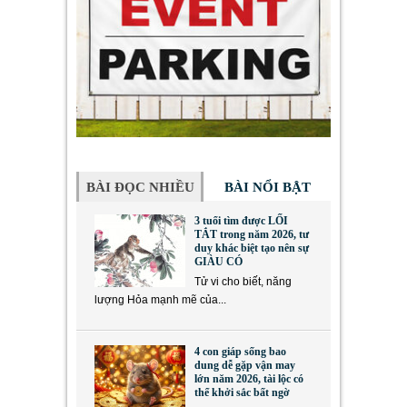
BÀI ĐỌC NHIỀU
BÀI NỔI BẬT
3 tuổi tìm được LỐI
TẮT trong năm 2026, tư
duy khác biệt tạo nên sự
GIÀU CÓ
Tử vi cho biết, năng
lượng Hỏa mạnh mẽ của...
4 con giáp sống bao
dung dễ gặp vận may
lớn năm 2026, tài lộc có
thể khởi sắc bất ngờ