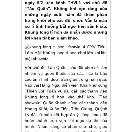
ngày 9/2 trên kênh THVL1 với chủ đề
“Táo Quân”. Không khí rộn ràng của
những ngày cuối năm đã thêm phần
hứng khởi cho các đội chơi. Vẫn là màn
xử lí tình huống bất ngờ trên sân khấu,
Khủng long tí hon đã nhận được những
lời khen từ ban giám khảo.
Với chủ để Táo Quân, các đội chơi sẽ làm
nhiệm vụ quen thuộc của các Táo là báo
cáo tình hình dưới trần gian trong năm qua.
Vào vai Hằng Nga, diễn viên Khả Như cùng
“Thiên Lôi” Tuấn Vũ đã “gài” các thành viên
Khủng long tí hon vào thế khó. “Táo
showbiz” Quốc Khánh cùng các thành viên
Hoàng Khôi, Xuân Tiến, Trần Giang, Quỳnh
Lý đã có màn kết hợp ăn ý cùng nhau để
hoàn thành trọn vẹn tiết mục dự thi của
mình. Nhóm cũng có phần chơi chữ, gieo