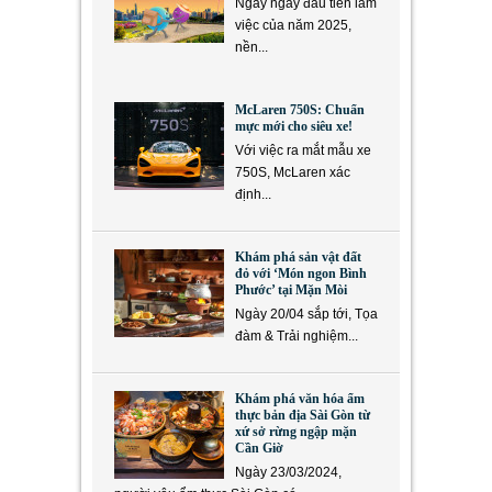
Ngay ngày đầu tiên làm
việc của năm 2025,
nền...
McLaren 750S: Chuẩn
mực mới cho siêu xe!
Với việc ra mắt mẫu xe
750S, McLaren xác
định...
Khám phá sản vật đất
đỏ với ‘Món ngon Bình
Phước’ tại Mặn Mòi
Ngày 20/04 sắp tới, Tọa
đàm & Trải nghiệm...
Khám phá văn hóa ẩm
thực bản địa Sài Gòn từ
xứ sở rừng ngập mặn
Cần Giờ
Ngày 23/03/2024,