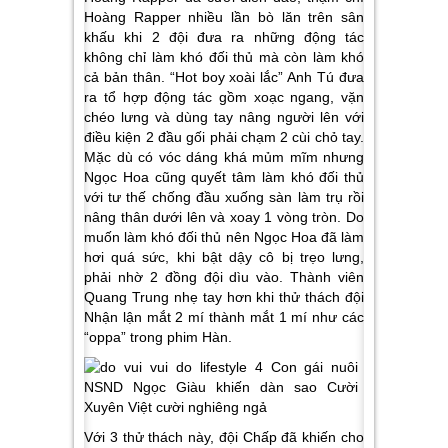
Hoàng Rapper nhiều lần bò lăn trên sân
khấu khi 2 đội đưa ra những động tác
không chỉ làm khó đối thủ mà còn làm khó
cả bản thân. “Hot boy xoài lắc” Anh Tú đưa
ra tổ hợp động tác gồm xoạc ngang, vặn
chéo lưng và dùng tay nâng người lên với
điều kiện 2 đầu gối phải chạm 2 cùi chỏ tay.
Mặc dù có vóc dáng khá mủm mĩm nhưng
Ngọc Hoa cũng quyết tâm làm khó đối thủ
với tư thế chống đầu xuống sàn làm trụ rồi
nâng thân dưới lên và xoay 1 vòng tròn. Do
muốn làm khó đối thủ nên Ngọc Hoa đã làm
hơi quá sức, khi bật dậy cô bị trẹo lưng,
phải nhờ 2 đồng đội dìu vào. Thành viên
Quang Trung nhẹ tay hơn khi thử thách đội
Nhận lận mắt 2 mí thành mắt 1 mí như các
“oppa” trong phim Hàn.
Với 3 thử thách này, đội Chấp đã khiến cho