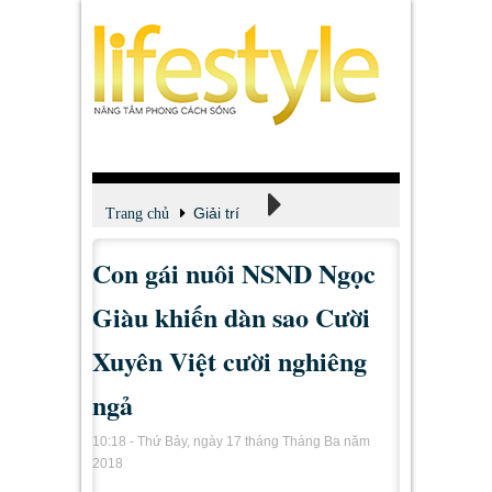
Giải trí
Trang chủ
Con gái nuôi NSND Ngọc
Xem - Nghe - Đọc
Giàu khiến dàn sao Cười
Xuyên Việt cười nghiêng
ngả
10:18 - Thứ Bảy, ngày 17 tháng Tháng Ba năm
2018