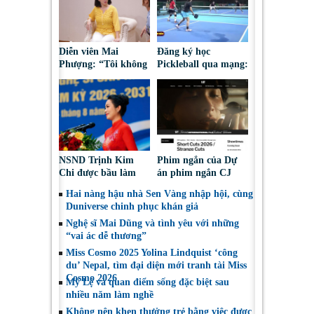
Diễn viên Mai
Đăng ký học
Phượng: “Tôi không
Pickleball qua mạng:
bao giờ hối hận về
Nguy cơ bị chiếm
những gì mình đã
đoạt tài sản
chọn”
NSND Trịnh Kim
Phim ngắn của Dự
Chi được bầu làm
án phim ngắn CJ
Phó Chủ tịch Hội
tiếp tục được đề cử
Hai nàng hậu nhà Sen Vàng nhập hội, cùng
Nghệ sĩ Sân khấu
tại LHP quốc tế
Duniverse chinh phục khán giả
Việt Nam
Toronto 2026
Nghệ sĩ Mai Dũng và tình yêu với những
“vai ác dễ thương”
Miss Cosmo 2025 Yolina Lindquist ‘công
du’ Nepal, tìm đại diện mới tranh tài Miss
Cosmo 2026
Mỹ Lệ và quan điểm sống đặc biệt sau
nhiều năm làm nghề
Không nên khen thưởng trẻ bằng việc được