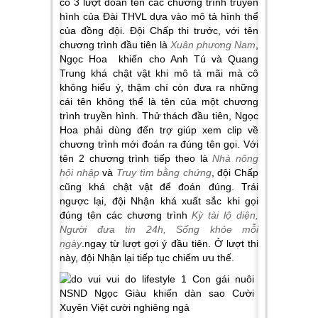
có 3 lượt đoán tên các chương trình truyền
hình của Đài THVL dựa vào mô tả hình thể
của đồng đội. Đội Chấp thi trước, với tên
chương trình đầu tiên là
Xuân phương Nam
,
Ngọc Hoa khiến cho Anh Tú và Quang
Trung khá chật vật khi mô tả mãi mà cô
không hiểu ý, thậm chí còn đưa ra những
cái tên không thể là tên của một chương
trình truyền hình. Thử thách đầu tiên, Ngọc
Hoa phải dùng đến trợ giúp xem clip về
chương trình mới đoán ra đúng tên gọi. Với
tên 2 chương trình tiếp theo là
Nhà nông
hội nhập
và
Truy tìm bằng chứng
, đội Chấp
cũng khá chật vật để đoán đúng. Trái
ngược lại, đội Nhận khá xuất sắc khi gọi
đúng tên các chương trình
Kỳ tài lộ diện,
Người đưa tin 24h, Sống khỏe mỗi
ngày
.ngay từ lượt gợi ý đầu tiên. Ở lượt thi
này, đội Nhận lại tiếp tục chiếm ưu thế.