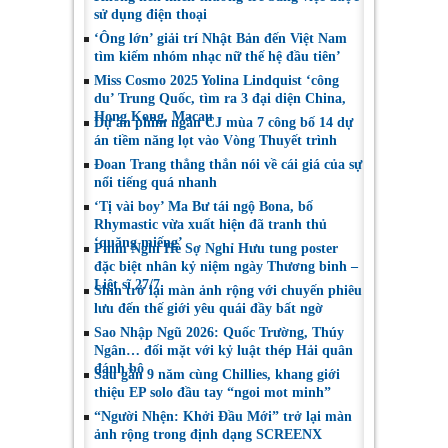
sử dụng điện thoại
‘Ông lớn’ giải trí Nhật Bản đến Việt Nam
tìm kiếm nhóm nhạc nữ thế hệ đầu tiên’
Miss Cosmo 2025 Yolina Lindquist ‘công
du’ Trung Quốc, tìm ra 3 đại diện China,
Hong Kong, Macau
Dự án phim ngắn CJ mùa 7 công bố 14 dự
án tiềm năng lọt vào Vòng Thuyết trình
Đoan Trang thẳng thắn nói về cái giá của sự
nổi tiếng quá nhanh
‘Tị vài boy’ Ma Bư tái ngộ Bona, bố
Rhymastic vừa xuất hiện đã tranh thủ
‘quăng miếng’
Phim Nghỉ Hè Sợ Nghỉ Hưu tung poster
đặc biệt nhân kỷ niệm ngày Thương binh –
Liệt sĩ 27/7
Shin trở lại màn ảnh rộng với chuyến phiêu
lưu đến thế giới yêu quái đầy bất ngờ
Sao Nhập Ngũ 2026: Quốc Trường, Thúy
Ngân… đối mặt với kỷ luật thép Hải quân
đánh bộ
Sau gần 9 năm cùng Chillies, khang giới
thiệu EP solo đầu tay “ngoi mot minh”
“Người Nhện: Khởi Đầu Mới” trở lại màn
ảnh rộng trong định dạng SCREENX