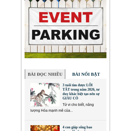
BÀI ĐỌC NHIỀU
BÀI NỔI BẬT
3 tuổi tìm được LỐI
TẮT trong năm 2026, tư
duy khác biệt tạo nên sự
GIÀU CÓ
Tử vi cho biết, năng
lượng Hỏa mạnh mẽ của...
4 con giáp sống bao