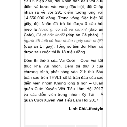
Sau 5 hiệp đấu, đội Nhận dẫn đầu với 300
điểm và bước vào vòng đặc biệt, đội Chấp
nhận ra về với 291 điểm tương ứng với
14.550.000 đồng. Trong vòng Đặc biệt 30
giây, đội Nhận đã trả lời được 3 câu hỏi
mẹo là
Nước gì có sắt và canxi?
(đáp án
Cafe),
Cà gì bốc khói?
(đáp án Cà pháo),
1
người 45 tuổi có bao nhiêu ngày sinh nhật?
(đáp án 1 ngày). Tổng số tiền đội Nhận có
được sau cuộc thi là 18 triệu đồng.
Đêm thi thứ 2 của Vui Cười – Cười Vui kết
thúc khá vui nhộn. Đêm thi thứ 3 của
chương trình, phát sóng vào 21h thứ Sáu
tuần sau trên THVL1 sẽ là trận đấu của các
diễn viên nhóm Khủng long tí hon – Quán
quân Cười Xuyên Việt Tiếu Lâm Hội 2017
và các diễn viên trong nhóm Kỳ Tài – Á
quân Cười Xuyên Việt Tiếu Lâm Hội 2017.
Linh Chi/Lifestyle