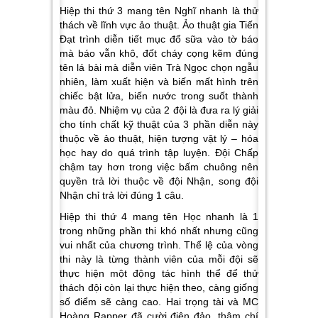
Hiệp thi thứ 3 mang tên Nghĩ nhanh là thử
thách về lĩnh vực ảo thuật. Ảo thuật gia Tiến
Đạt trình diễn tiết mục đổ sữa vào tờ báo
mà báo vẫn khô, đốt cháy cọng kẽm đúng
tên lá bài mà diễn viên Trà Ngọc chọn ngẫu
nhiên, làm xuất hiện và biến mất hình trên
chiếc bật lửa, biến nước trong suốt thành
màu đỏ. Nhiệm vụ của 2 đội là đưa ra lý giải
cho tính chất kỹ thuật của 3 phần diễn này
thuộc về ảo thuật, hiện tượng vật lý – hóa
học hay do quá trình tập luyện. Đội Chấp
chậm tay hơn trong việc bấm chuông nên
quyền trả lời thuộc về đội Nhận, song đội
Nhận chỉ trả lời đúng 1 câu.
Hiệp thi thứ 4 mang tên Học nhanh là 1
trong những phần thi khó nhất nhưng cũng
vui nhất của chương trình. Thể lệ của vòng
thi này là từng thành viên của mỗi đội sẽ
thực hiện một động tác hình thể để thử
thách đội còn lại thực hiện theo, càng giống
số điểm sẽ càng cao. Hai trọng tài và MC
Hoàng Rapper đã cười điên đảo, thậm chí