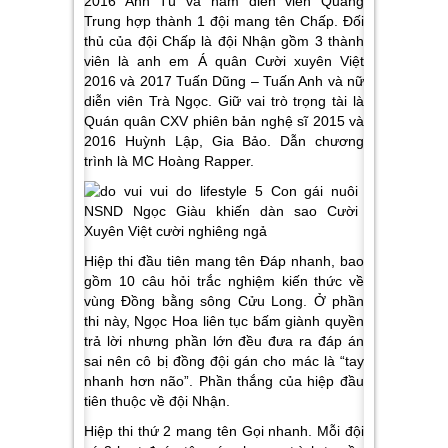
2016 Anh Tú và nam diễn viên Quang
Trung hợp thành 1 đội mang tên Chấp. Đối
thủ của đội Chấp là đội Nhận gồm 3 thành
viên là anh em Á quân Cười xuyên Việt
2016 và 2017 Tuấn Dũng – Tuấn Anh và nữ
diễn viên Trà Ngọc. Giữ vai trò trọng tài là
Quán quân CXV phiên bản nghệ sĩ 2015 và
2016 Huỳnh Lập, Gia Bảo. Dẫn chương
trình là MC Hoàng Rapper.
Hiệp thi đầu tiên mang tên Đáp nhanh, bao
gồm 10 câu hỏi trắc nghiệm kiến thức về
vùng Đồng bằng sông Cửu Long. Ở phần
thi này, Ngọc Hoa liên tục bấm giành quyền
trả lời nhưng phần lớn đều đưa ra đáp án
sai nên cô bị đồng đội gán cho mác là “tay
nhanh hơn não”. Phần thắng của hiệp đầu
tiên thuộc về đội Nhận.
Hiệp thi thứ 2 mang tên Gọi nhanh. Mỗi đội