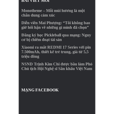
BÀI VIẾT MỚI
Monotheme – Mỗi mùi hương là một
chân dung cảm xúc
Diễn viên Mai Phượng: “Tôi không bao
giờ hối hận về những gì mình đã chọn”
Đăng ký học Pickleball qua mạng: Nguy
cơ bị chiếm đoạt tài sản
Xiaomi ra mắt REDMI 17 Series với pin
7.500mAh, thiết kế trẻ trung, giá từ 5,5
triệu đồng
NSND Trịnh Kim Chi được bầu làm Phó
Chủ tịch Hội Nghệ sĩ Sân khấu Việt Nam
MẠNG FACEBOOK