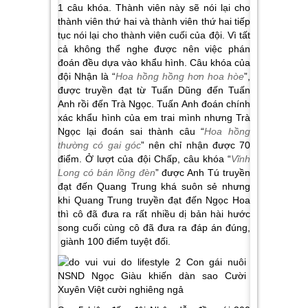
1 câu khóa. Thành viên này sẽ nói lại cho
thành viên thứ hai và thành viên thứ hai tiếp
tục nói lại cho thành viên cuối của đội. Vì tất
cả không thể nghe được nên việc phán
đoán đều dựa vào khẩu hình. Câu khóa của
đội Nhận là “
Hoa hồng hồng hơn hoa hòe
”,
được truyền đạt từ Tuấn Dũng đến Tuấn
Anh rồi đến Trà Ngọc. Tuấn Anh đoán chính
xác khẩu hình của em trai mình nhưng Trà
Ngọc lại đoán sai thành câu “
Hoa hồng
thường có gai góc
” nên chỉ nhận được 70
điểm. Ở lượt của đội Chấp, câu khóa “
Vĩnh
Long có bán lồng đèn
” được Anh Tú truyền
đạt đến Quang Trung khá suôn sẻ nhưng
khi Quang Trung truyền đạt đến Ngọc Hoa
thì cô đã đưa ra rất nhiều dị bản hài hước
song cuối cùng cô đã đưa ra đáp án đúng,
giành 100 điểm tuyệt đối.