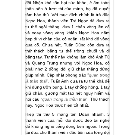
đội Nhận khá tổn hại sức khỏe, ê ẩm toàn
thân nên ở lượt thi của mình, họ đã quyết
tâm báo thù. Với mục đích chính là trả đũa
Ngọc Hoa, thành viên Trà Ngọc đã đưa ra
tư thế ngồi thẳng, đưa 1 chân vòng lên cổ
và xoay vòng vòng khiến Ngọc Hoa nằm
bẹp dí vì chân của cô ngắn, rất khó để vòng
qua cổ. Chưa hết, Tuấn Dũng còn đưa ra
thử thách bằng tư thế trồng chuối và đi
bằng tay. Tư thế này không làm khó Anh Tú
và Quang Trung nhưng với Ngọc Hoa, cô
phải nhờ 2 đồng đội giữ chân thẳng đứng
giúp mình. Cập nhật phong trào “
quan trọng
là thần thái
”, Tuấn Anh đưa ra tư thế khá dễ
khi đứng ưỡn bụng, 1 tay chống hông, 1 tay
giữ chân, gương mặt tạo nét nguy hiểm và
nói câu “
quan trọng là thần thái
”. Thử thách
này, Ngọc Hoa thực hiện tốt nhất.
Hiệp thi thứ 5 mang tên Đoán nhanh. 3
thành viên của mỗi đội được đeo tai nghe
để không nghe tiếng động bên ngoài. Trọng
tài đưa cho thành viên đầu tiên của từng đội