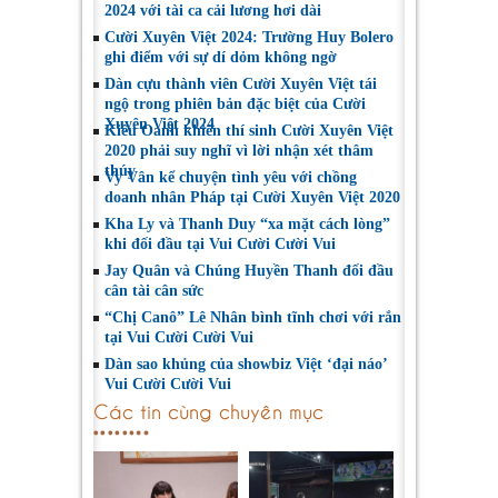
2024 với tài ca cải lương hơi dài
Cười Xuyên Việt 2024: Trường Huy Bolero
ghi điểm với sự dí dỏm không ngờ
Dàn cựu thành viên Cười Xuyên Việt tái
ngộ trong phiên bản đặc biệt của Cười
Xuyên Việt 2024
Kiều Oanh khiến thí sinh Cười Xuyên Việt
2020 phải suy nghĩ vì lời nhận xét thâm
thúy
Vy Vân kể chuyện tình yêu với chồng
doanh nhân Pháp tại Cười Xuyên Việt 2020
Kha Ly và Thanh Duy “xa mặt cách lòng”
khi đối đầu tại Vui Cười Cười Vui
Jay Quân và Chúng Huyền Thanh đối đầu
cân tài cân sức
“Chị Canô” Lê Nhân bình tĩnh chơi với rắn
tại Vui Cười Cười Vui
Dàn sao khủng của showbiz Việt ‘đại náo’
Vui Cười Cười Vui
Các tin cùng chuyên mục