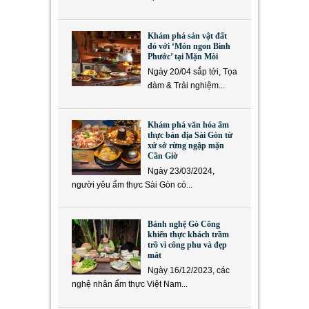
Khám phá sản vật đất
đỏ với ‘Món ngon Bình
Phước’ tại Mặn Mòi
Ngày 20/04 sắp tới, Tọa
đàm & Trải nghiệm...
Khám phá văn hóa ẩm
thực bản địa Sài Gòn từ
xứ sở rừng ngập mặn
Cần Giờ
Ngày 23/03/2024,
người yêu ẩm thực Sài Gòn có...
Bánh nghệ Gò Công
khiến thực khách trầm
trồ vì công phu và đẹp
mắt
Ngày 16/12/2023, các
nghệ nhân ẩm thực Việt Nam...