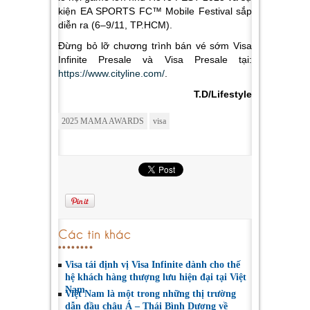
kiện EA SPORTS FC™ Mobile Festival sắp
diễn ra (6–9/11, TP.HCM).
Đừng bỏ lỡ chương trình bán vé sớm Visa
Infinite Presale và Visa Presale tại:
https://www.cityline.com/
.
T.D/Lifestyle
2025 MAMA AWARDS
visa
Các tin khác
Visa tái định vị Visa Infinite dành cho thế
hệ khách hàng thượng lưu hiện đại tại Việt
Nam
Việt Nam là một trong những thị trường
dẫn đầu châu Á – Thái Bình Dương về