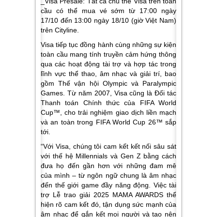
_Visa Presale:
Tất cả chủ thẻ Visa trên toàn
cầu có thể mua vé sớm từ 17:00 ngày
17/10 đến 13:00 ngày 18/10 (giờ Việt Nam)
trên Cityline.
Visa tiếp tục đồng hành cùng những sự kiện
toàn cầu mang tính truyền cảm hứng thông
qua các hoạt động tài trợ và hợp tác trong
lĩnh vực thể thao, âm nhạc và giải trí, bao
gồm Thế vận hội Olympic và Paralympic
Games. Từ năm 2007, Visa cũng là Đối tác
Thanh toán Chính thức của FIFA World
Cup™, cho trải nghiệm giao dịch liền mạch
và an toàn trong FIFA World Cup 26™ sắp
tới.
“Với Visa, chúng tôi cam kết kết nối sâu sát
với thế hệ Millennials và Gen Z bằng cách
đưa họ đến gần hơn với những đam mê
của mình – từ ngôn ngữ chung là âm nhạc
đến thế giới game đầy năng động. Việc tài
trợ Lễ trao giải 2025 MAMA AWARDS thể
hiện rõ cam kết đó, tận dụng sức mạnh của
âm nhạc để gắn kết mọi người và tạo nên