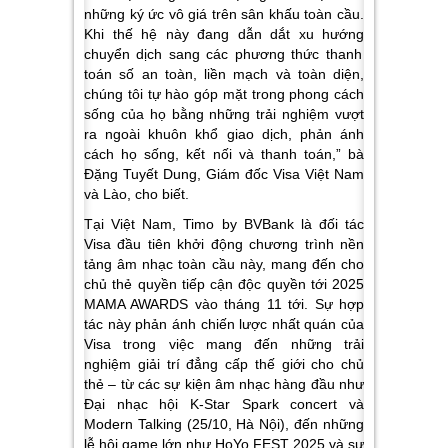
những ký ức vô giá trên sân khấu toàn cầu.
Khi thế hệ này đang
dẫn dắt xu hướng
chuyển dịch sang các phương thức thanh
toán số an toàn, liền mạch và toàn diện,
chúng tôi tự hào góp mặt trong phong cách
sống của họ bằng những trải nghiệm vượt
ra ngoài khuôn khổ giao dịch, phản ánh
cách họ sống, kết nối và thanh toán,”
bà
Đặng Tuyết Dung, Giám đốc Visa Việt Nam
và Lào, cho biết.
Tại Việt Nam, Timo by BVBank là đối tác
Visa đầu tiên
khởi động chương trình
nền
tảng âm nhạc toàn cầu này, mang đến cho
chủ thẻ quyền tiếp cận độc quyền tới 2025
MAMA AWARDS vào tháng 11 tới. Sự hợp
tác này phản ánh chiến lược nhất quán của
Visa trong việc mang đến những trải
nghiệm giải trí đẳng cấp thế giới cho chủ
thẻ – từ các sự kiện âm nhạc hàng đầu như
Đại nhạc hội
K-Star Spark concert
và
Modern Talking (25/10, Hà Nội), đến những
lễ hội game lớn như
HoYo FEST 2025
và sự