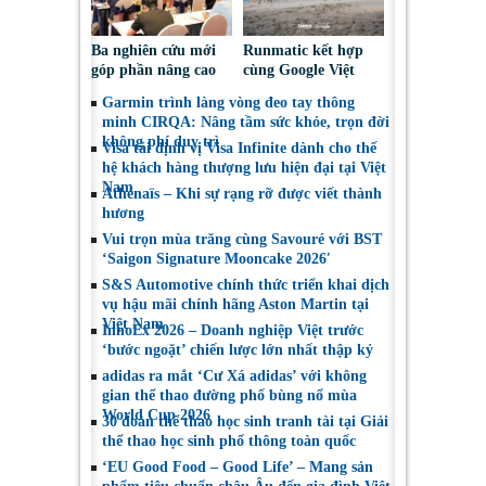
Ba nghiên cứu mới
Runmatic kết hợp
góp phần nâng cao
cùng Google Việt
nhận thức và đối
Nam: Lần đầu đưa
Garmin trình làng vòng đeo tay thông
thoại chính sách về
AI vào huấn luyện
minh CIRQA: Nâng tầm sức khỏe, trọn đời
an toàn xe mô tô
Hybrid Training
không phí duy trì
Visa tái định vị Visa Infinite dành cho thế
thực tế
hệ khách hàng thượng lưu hiện đại tại Việt
Nam
Athénaïs – Khi sự rạng rỡ được viết thành
hương
Vui trọn mùa trăng cùng Savouré với BST
‘Saigon Signature Mooncake 2026′
S&S Automotive chính thức triển khai dịch
vụ hậu mãi chính hãng Aston Martin tại
Việt Nam
InnoEx 2026 – Doanh nghiệp Việt trước
‘bước ngoặt’ chiến lược lớn nhất thập kỷ
adidas ra mắt ‘Cư Xá adidas’ với không
gian thể thao đường phố bùng nổ mùa
World Cup 2026
30 đoàn thể thao học sinh tranh tài tại Giải
thể thao học sinh phổ thông toàn quốc
‘EU Good Food – Good Life’ – Mang sản