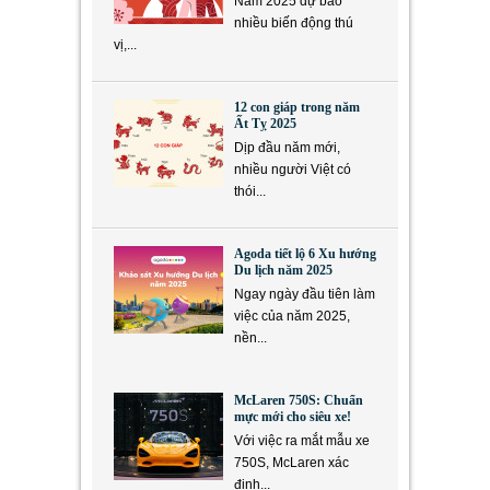
Năm 2025 dự báo
nhiều biến động thú
vị,...
12 con giáp trong năm
Ất Tỵ 2025
Dịp đầu năm mới,
nhiều người Việt có
thói...
Agoda tiết lộ 6 Xu hướng
Du lịch năm 2025
Ngay ngày đầu tiên làm
việc của năm 2025,
nền...
McLaren 750S: Chuẩn
mực mới cho siêu xe!
Với việc ra mắt mẫu xe
750S, McLaren xác
định...