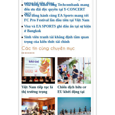
tương lai tiêu dùng
Visa đồng hành cùng Techcombank mang
đến ưu đãi độc quyền tại Y-CONCERT
2025
Visa đồng hành cùng EA Sports mang tới
FC Pro Festival lần đầu tiên tại Việt Nam
Visa và EA SPORTS ghi dấu ấn tại sự kiện
ở Bangkok
Sinh viên tranh tài khẳng định tầm quan
trọng của kiến thức tài chính
Các tin cùng chuyên mục
Việt Nam tiếp tục là
Chiến dịch hữu cơ
thị trường trọng
EU khởi động tại
điểm đối với nông
Việt Nam, thúc đẩy
sản, thực phẩm Ba
người tiêu dùng lựa
Lan
chọn sáng suốt