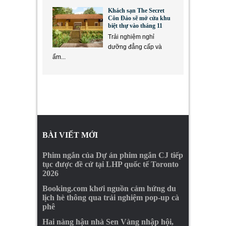
Khách sạn The Secret
Côn Đảo sẽ mở cửa khu
biệt thự vào tháng 11
Trải nghiệm nghỉ
dưỡng đẳng cấp và
ẩm...
BÀI VIẾT MỚI
Phim ngắn của Dự án phim ngắn CJ tiếp
tục được đề cử tại LHP quốc tế Toronto
2026
Booking.com khơi nguồn cảm hứng du
lịch hè thông qua trải nghiệm pop-up cà
phê
Hai nàng hậu nhà Sen Vàng nhập hội,