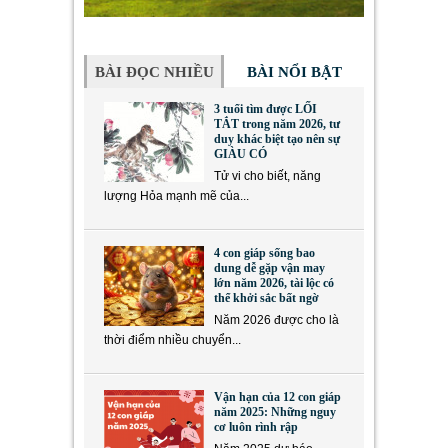
BÀI ĐỌC NHIỀU
BÀI NỔI BẬT
3 tuổi tìm được LỐI
TẮT trong năm 2026, tư
duy khác biệt tạo nên sự
GIÀU CÓ
Tử vi cho biết, năng
lượng Hỏa mạnh mẽ của...
4 con giáp sống bao
dung dễ gặp vận may
lớn năm 2026, tài lộc có
thể khởi sắc bất ngờ
Năm 2026 được cho là
thời điểm nhiều chuyển...
Vận hạn của 12 con giáp
năm 2025: Những nguy
cơ luôn rình rập