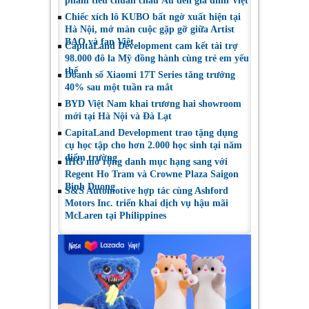
phẩm tiêu chuẩn châu Âu đến gia đình Việt
Chiếc xích lô KUBO bất ngờ xuất hiện tại
Hà Nội, mở màn cuộc gặp gỡ giữa Artist
BAO và fan Việt
CapitaLand Development cam kết tài trợ
98.000 đô la Mỹ đồng hành cùng trẻ em yếu
thế
Doanh số Xiaomi 17T Series tăng trưởng
40% sau một tuần ra mắt
BYD Việt Nam khai trương hai showroom
mới tại Hà Nội và Đà Lạt
CapitaLand Development trao tặng dụng
cụ học tập cho hơn 2.000 học sinh tại năm
điểm trường
IHG mở rộng danh mục hạng sang với
Regent Ho Tram và Crowne Plaza Saigon
Binh Duong
S&S Automotive hợp tác cùng Ashford
Motors Inc. triển khai dịch vụ hậu mãi
McLaren tại Philippines