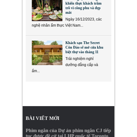
khiến thực khách trầm
trồ vì công phu và đẹp
mắt
Ngày 16/12/2023, các
nghệ nhân ẩm thực Việt Nam...
Khách sạn The Secret
Côn Đảo sẽ mở cửa khu
biệt thự vào tháng 11
Trải nghiệm nghỉ
dưỡng đẳng cấp và
ẩm...
BÀI VIẾT MỚI
Phim ngắn của Dự án phim ngắn CJ tiếp
tục được đề cử tại LHP quốc tế Toronto