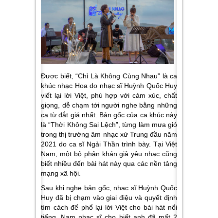
Được biết, “Chỉ Là Không Cùng Nhau” là ca
khúc nhạc Hoa do nhạc sĩ Huỳnh Quốc Huy
viết lại lời Việt, phù hợp với cảm xúc, chất
giọng, dễ chạm tới người nghe bằng những
ca từ đắt giá nhất. Bản gốc của ca khúc này
là “Thời Không Sai Lệch”, từng làm mưa gió
trong thị trường âm nhạc xứ Trung đầu năm
2021 do ca sĩ Ngải Thần trình bày. Tại Việt
Nam, một bộ phận khán giả yêu nhạc cũng
biết nhiều đến bài hát này qua các nền tảng
mạng xã hội.
Sau khi nghe bản gốc, nhạc sĩ Huỳnh Quốc
Huy đã bị chạm vào giai điệu và quyết định
tìm cách để phổ lại lời Việt cho bài hát nổi
tiếng. Nam nhạc sĩ cho biết anh đã mất 2