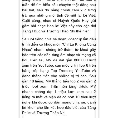
tuần để tìm hiểu câu chuyện thật đằng sau
bài hát, sau đó bằng chính cảm xúc từng
trải qua những mối tình để viết lại lời Việt.
Cuối cùng, nhạc sĩ Huỳnh Quốc Huy gửi
gắm bài nhạc Hoa lời Việt này cho cặp đôi
Tăng Phúc và Trương Thảo Nhi thể hiện.
Sau 24 tiếng chia sẻ đoạn videoclip lần đầu
trình diễn ca khúc mới, “Chỉ Là Không Cùng
Nhau” nhanh chóng trở thành từ khoá gây
bão trên các nền tảng âm nhạc và mạng xã
hội. Hiện tại, MV đã đạt gần 800.000 lượt
xem trên YouTube, cán mốc vị trí Top 8 trên
bảng xếp hạng Top Trending YouTube và
đang thẳng tiến vào những vị trí cao. Sau
gần 48 tiếng, MV thẳng tiến top 2 với gần 2
triệu lượt xem. Trên nền tảng tiktok, MV
nhanh chóng đạt 1 triệu lượt xem sau 2
tiếng ra mắt và hiện đã có hơn 10 triệu lượt
nghe khi được cư dân mạng chia sẻ, dành
lời khen cho lần kết hợp đặc biệt của Tăng
Phúc và Trương Thảo Nhi.