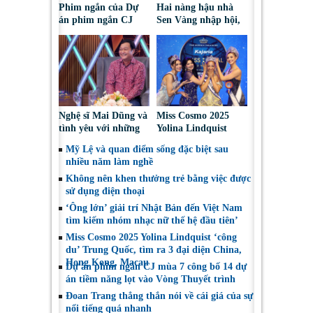
Phim ngắn của Dự
Hai nàng hậu nhà
án phim ngắn CJ
Sen Vàng nhập hội,
tiếp tục được đề cử
cùng Duniverse
tại LHP quốc tế
chinh phục khán giả
Toronto 2026
Nghệ sĩ Mai Dũng và
Miss Cosmo 2025
tình yêu với những
Yolina Lindquist
“vai ác dễ thương”
‘công du’ Nepal, tìm
Mỹ Lệ và quan điểm sống đặc biệt sau
đại diện mới tranh
nhiều năm làm nghề
tài Miss Cosmo 2026
Không nên khen thưởng trẻ bằng việc được
sử dụng điện thoại
‘Ông lớn’ giải trí Nhật Bản đến Việt Nam
tìm kiếm nhóm nhạc nữ thế hệ đầu tiên’
Miss Cosmo 2025 Yolina Lindquist ‘công
du’ Trung Quốc, tìm ra 3 đại diện China,
Hong Kong, Macau
Dự án phim ngắn CJ mùa 7 công bố 14 dự
án tiềm năng lọt vào Vòng Thuyết trình
Đoan Trang thẳng thắn nói về cái giá của sự
nổi tiếng quá nhanh