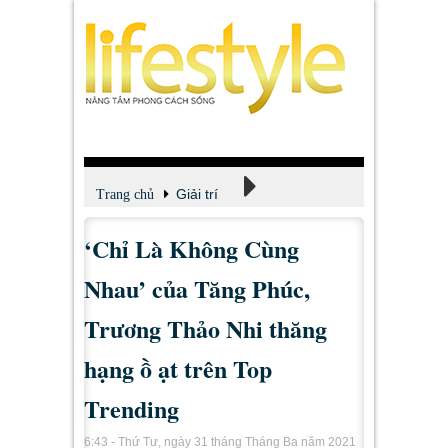
Giải trí
Trang chủ
‘Chỉ Là Không Cùng
Xem - Nghe - Đọc
Nhau’ của Tăng Phúc,
Trương Thảo Nhi thăng
hạng ồ ạt trên Top
Trending
6:43 - Thứ Tư, ngày 31 tháng Tháng Ba năm 2021