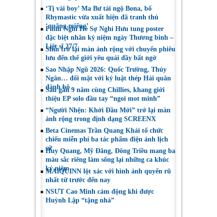
‘Tị vài boy’ Ma Bư tái ngộ Bona, bố
Rhymastic vừa xuất hiện đã tranh thủ
‘quăng miếng’
Phim Nghỉ Hè Sợ Nghỉ Hưu tung poster
đặc biệt nhân kỷ niệm ngày Thương binh –
Liệt sĩ 27/7
Shin trở lại màn ảnh rộng với chuyến phiêu
lưu đến thế giới yêu quái đầy bất ngờ
Sao Nhập Ngũ 2026: Quốc Trường, Thúy
Ngân… đối mặt với kỷ luật thép Hải quân
đánh bộ
Sau gần 9 năm cùng Chillies, khang giới
thiệu EP solo đầu tay “ngoi mot minh”
“Người Nhện: Khởi Đầu Mới” trở lại màn
ảnh rộng trong định dạng SCREENX
Beta Cinemas Trần Quang Khải tổ chức
chiếu miễn phí ba tác phẩm điện ảnh lịch
sử
Huy Quang, Mỹ Đăng, Đông Triều mang ba
màu sắc riêng làm sống lại những ca khúc
kỷ niệm
MAIQUINN lột xác với hình ảnh quyến rũ
nhất từ trước đến nay
NSƯT Cao Minh cảm động khi được
Huỳnh Lập “tặng nhà”