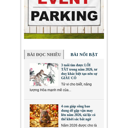
BÀI ĐỌC NHIỀU
BÀI NỔI BẬT
3 tuổi tìm được LỐI
TẮT trong năm 2026, tư
duy khác biệt tạo nên sự
GIÀU CÓ
Tử vi cho biết, năng
lượng Hỏa mạnh mẽ của...
4 con giáp sống bao
dung dễ gặp vận may
lớn năm 2026, tài lộc có
thể khởi sắc bất ngờ
Năm 2026 được cho là