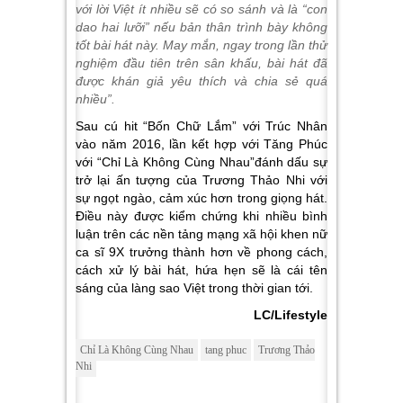
với lời Việt ít nhiều sẽ có so sánh và là “con
dao hai lưỡi” nếu bản thân trình bày không
tốt bài hát này. May mắn, ngay trong lần thử
nghiệm đầu tiên trên sân khấu, bài hát đã
được khán giả yêu thích và chia sẻ quá
nhiều”.
Sau cú hit “Bốn Chữ Lắm” với Trúc Nhân
vào năm 2016, lần kết hợp với Tăng Phúc
với “Chỉ Là Không Cùng Nhau”đánh dấu sự
trở lại ấn tượng của Trương Thảo Nhi với
sự ngọt ngào, cảm xúc hơn trong giọng hát.
Điều này được kiểm chứng khi nhiều bình
luận trên các nền tảng mạng xã hội khen nữ
ca sĩ 9X trưởng thành hơn về phong cách,
cách xử lý bài hát, hứa hẹn sẽ là cái tên
sáng của làng sao Việt trong thời gian tới.
LC/Lifestyle
Chỉ Là Không Cùng Nhau
tang phuc
Trương Thảo
Nhi