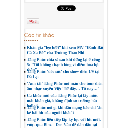
Các tin khác
Khán giả “lẹo lưỡi” khi xem MV “Đánh Bắt
Cá Xa Bờ” của Trương Thảo Nhi
Tăng Phúc chia sẻ sau khi dừng lại ở công
5: “Tôi không chạnh lòng vì điểm hỏa lực
thấp”
Tăng Phúc ‘dốc sức’ cho show diễn 1/9 tại
Đà Lạt
‘Anh tài’ Tăng Phúc mở màn cho tour diễn
âm nhạc xuyên Việt ‘Từ đây… Từ nay…’
Ca khúc mới của Tăng Phúc lại lấy nước
mắt khán giả, khẳng định sở trường hát
ballad
Tăng Phúc nói gì khi dân mạng bảo chỉ ‘ăn
ké bài hit của người khác’?
Tăng Phúc liên tiếp lập kỷ lục với hit mới,
vượt qua Binz – Đen Vâu để dẫn đầu tại