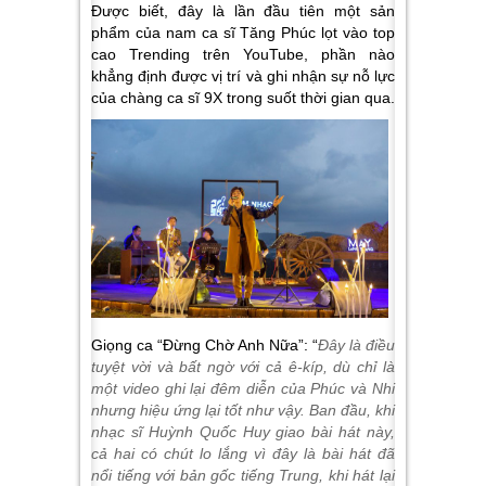
Được biết, đây là lần đầu tiên một sản
phẩm của nam ca sĩ Tăng Phúc lọt vào top
cao Trending trên YouTube, phần nào
khẳng định được vị trí và ghi nhận sự nỗ lực
của chàng ca sĩ 9X trong suốt thời gian qua.
Giọng ca “Đừng Chờ Anh Nữa”: “
Đây là điều
tuyệt vời và bất ngờ với cả ê-kíp, dù chỉ là
một video ghi lại đêm diễn của Phúc và Nhi
nhưng hiệu ứng lại tốt như vậy. Ban đầu, khi
nhạc sĩ Huỳnh Quốc Huy giao bài hát này,
cả hai có chút lo lắng vì đây là bài hát đã
nổi tiếng với bản gốc tiếng Trung, khi hát lại