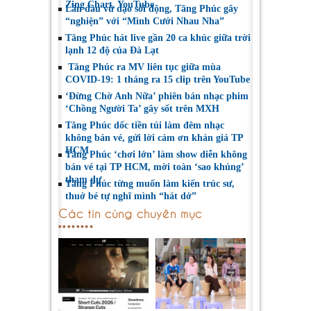
Zing Chart, YouTube
Lần đầu vũ đạo sôi động, Tăng Phúc gây
“nghiện” với “Mình Cưới Nhau Nha”
Tăng Phúc hát live gần 20 ca khúc giữa trời
lạnh 12 độ của Đà Lạt
Tăng Phúc ra MV liên tục giữa mùa
COVID-19: 1 tháng ra 15 clip trên YouTube
‘Đừng Chờ Anh Nữa’ phiên bản nhạc phim
‘Chồng Người Ta’ gây sốt trên MXH
Tăng Phúc dốc tiền túi làm đêm nhạc
không bán vé, gửi lời cảm ơn khán giả TP
HCM
Tăng Phúc ‘chơi lớn’ làm show diễn không
bán vé tại TP HCM, mời toàn ‘sao khủng’
tham dự
Tăng Phúc từng muốn làm kiến trúc sư,
thuở bé tự nghĩ mình “hát dở”
Các tin cùng chuyên mục