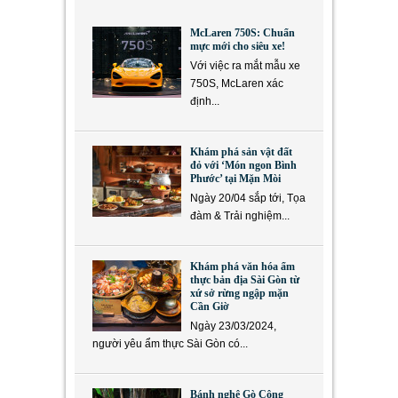
McLaren 750S: Chuẩn
mực mới cho siêu xe!
Với việc ra mắt mẫu xe
750S, McLaren xác
định...
Khám phá sản vật đất
đỏ với ‘Món ngon Bình
Phước’ tại Mặn Mòi
Ngày 20/04 sắp tới, Tọa
đàm & Trải nghiệm...
Khám phá văn hóa ẩm
thực bản địa Sài Gòn từ
xứ sở rừng ngập mặn
Cần Giờ
Ngày 23/03/2024,
người yêu ẩm thực Sài Gòn có...
Bánh nghệ Gò Công