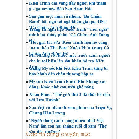
Kiều Trinh dát vàng đầy người khi tham
gia gameshow Bản Sao Hoàn Hảo
Sau gần một năm rã nhóm, ‘Ba Chấm
Band’ bất ngờ tái ngộ khán giả qua OST
‘Cà Chớn, Anh Đừng Đi’
Trang Hí nghi ngờ Kiều Trinh “chơi ngãi”
mình lúc đóng phim ‘Cà Chớn, Anh Đừng
Đi’
‘Hot girl trà sữa’ Kiều Trinh hẹn hò cùng
‘nam thần The Face’ Xuân Phúc trong Cà
Chớn, Anh Đừng Đi!
Phi Nhung rớt nước mắt trước cảnh người
cha bị tai biến lên sân khấu hỗ trợ Kiều
Trinh
Giáng My sốc khi biết Kiều Trinh từng bị
bạo hành đến chấn thương hộp sọ
Mẹ con Kiều Trinh khiến Phi Nhung xúc
động, khóc nhớ con trên ghế nóng
Xuân Phúc: ‘Thế giới thứ 3 đã đưa tôi đến
với Lưu Huỳnh’
Sao Việt rủ nhau đi xem phim của Triệu Vy,
Chung Hán Lương
‘Người đóng cảnh nóng nhiều nhất Việt
Nam’ ẵm con hai tháng tuổi đi xem ‘Thợ
săn tiền thưởng’
Các tin cùng chuyên mục