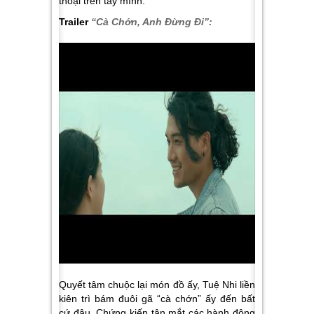
thoại trên tay mình.
Trailer
“Cà Chớn, Anh Đừng Đi”:
Quyết tâm chuộc lại món đồ ấy, Tuệ Nhi liền
kiên trì bám đuôi gã “cà chớn” ấy đến bất
cứ đâu. Chứng kiến tận mắt các hành động