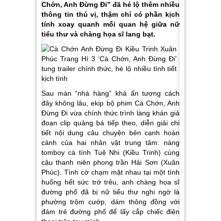
Chớn, Anh Đừng Đi” đã hé lộ thêm nhiều
thông tin thú vị, thậm chí có phần kịch
tính xoay quanh mối quan hệ giữa nữ
tiểu thư và chàng họa sĩ lang bạt.
Sau màn “nhá hàng” khá ấn tượng cách
đây không lâu, ekip bộ phim Cà Chớn, Anh
Đừng Đi vừa chính thức trình làng khán giả
đoạn clip quảng bá tiếp theo, diễn giải chi
tiết nội dung câu chuyện bên cạnh hoàn
cảnh của hai nhân vật trung tâm: nàng
tomboy cá tính Tuệ Nhi (Kiều Trinh) cùng
cậu thanh niên phong trần Hải Sơn (Xuân
Phúc). Tình cờ chạm mặt nhau tại một tình
huống hết sức trớ trêu, anh chàng họa sĩ
đường phố đã bị nữ tiểu thư nghi ngờ là
phường trộm cướp, dám thông đồng với
đám trẻ đường phố để lấy cắp chiếc điện