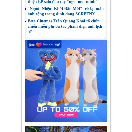
thiệu EP solo đầu tay “ngoi mot minh”
“Người Nhện: Khởi Đầu Mới” trở lại màn
ảnh rộng trong định dạng SCREENX
Beta Cinemas Trần Quang Khải tổ chức
chiếu miễn phí ba tác phẩm điện ảnh lịch
sử