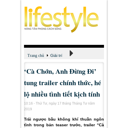
Giải trí
Trang chủ
‘Cà Chớn, Anh Đừng Đi’
Xem - Nghe - Đọc
tung trailer chính thức, hé
lộ nhiều tình tiết kịch tính
10:16 - Thứ Tư, ngày 17 tháng Tháng Tư năm
2019
Trái ngược bầu không khí thuần ngôn
tình trong bản teaser trước, trailer “Cà