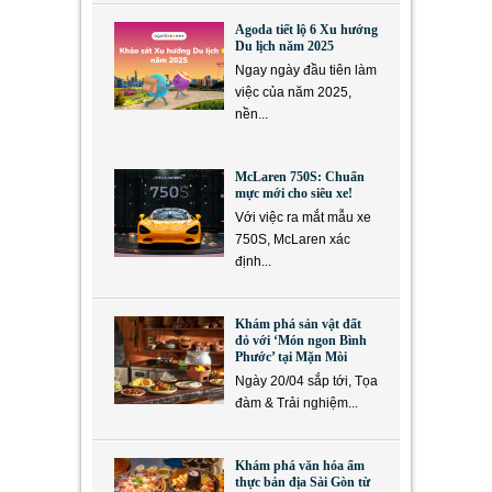
Agoda tiết lộ 6 Xu hướng
Du lịch năm 2025
Ngay ngày đầu tiên làm
việc của năm 2025,
nền...
McLaren 750S: Chuẩn
mực mới cho siêu xe!
Với việc ra mắt mẫu xe
750S, McLaren xác
định...
Khám phá sản vật đất
đỏ với ‘Món ngon Bình
Phước’ tại Mặn Mòi
Ngày 20/04 sắp tới, Tọa
đàm & Trải nghiệm...
Khám phá văn hóa ẩm
thực bản địa Sài Gòn từ