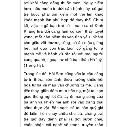
rời khỏi hàng đống thuốc men. Nguy hiểm
hơn, nếu muốn trị dứt căn bệnh này, cô gái
trẻ buộc phải tìm kiếm một trái tim khác
khỏe mạnh lẫn phù hợp để thay thế. Chưa
kể, việc bị gã bạn trai cũ – nam ca sĩ Đình
Khang lừa dối càng làm cô cảm thấy tuyệt
vọng, mất hẳn niềm tin vào tình yêu. Nhằm
che giấu vết thương lòng, cô ăn mặc giống
hệt một đứa con trai, luôn cố gắng tỏ ra
mạnh mẽ và hành xử rắn rỏi với mọi người
xung quanh, ngoại trừ nhỏ bạn thân Hà “hý”
(Trang Hý).
Trong lúc đó, Hải Sơn cũng vốn là cậu công
tử trí thức, hiền lành, thừa hưởng khiếu hội
họa từ ba và máu văn chương từ mẹ. Đáng
tiếc thay, giữa đêm mưa bão nọ, một tai nạn
giao thông nghiệt đã lấy đi mạng sống của
ba anh và khiến mẹ anh rơi vào trạng thái
sống thực vật. Bán sạch số tài sản quý giá
để kiếm tiền chạy chữa cho bà, chàng trai
trẻ giờ đây đành phải ra đời bươn chải,
chấp nhận cái nghề vẽ tranh truyền thần