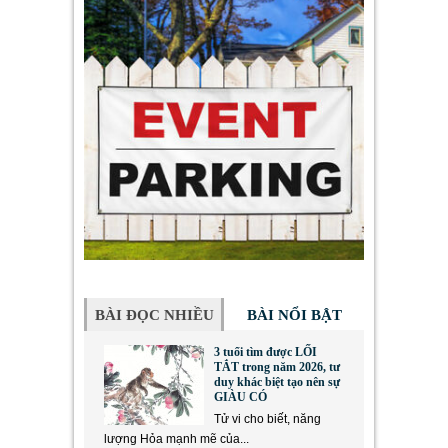
BÀI ĐỌC NHIỀU
BÀI NỔI BẬT
3 tuổi tìm được LỐI
TẮT trong năm 2026, tư
duy khác biệt tạo nên sự
GIÀU CÓ
Tử vi cho biết, năng
lượng Hỏa mạnh mẽ của...