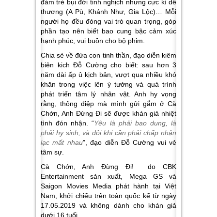
đám trẻ bụi đời tinh nghịch nhưng cực kì dễ
thương (A Pù, Khánh Như, Gia Lộc)… Mỗi
người họ đều đóng vai trò quan trọng, góp
phần tạo nên biết bao cung bậc cảm xúc
hạnh phúc, vui buồn cho bộ phim.
Chia sẻ về đứa con tinh thần, đạo diễn kiêm
biên kịch Đỗ Cường cho biết: sau hơn 3
năm dài ấp ủ kịch bản, vượt qua nhiều khó
khăn trong việc lên ý tưởng và quá trình
phát triển tâm lý nhân vật. Anh hy vọng
rằng, thông điệp mà mình gửi gắm ở Cà
Chớn, Anh Đừng Đi sẽ được khán giả nhiệt
tình đón nhận. “
Yêu là phải bao dung, là
phải hy sinh, và đôi khi cần phải chấp nhận
lạc mất nhau
”, đạo diễn Đỗ Cường vui vẻ
tâm sự.
Cà Chớn, Anh Đừng Đi! do CBK
Entertainment sản xuất, Mega GS và
Saigon Movies Media phát hành tại Việt
Nam, khởi chiếu trên toàn quốc kể từ ngày
17.05.2019 và không dành cho khán giả
dưới 16 tuổi.