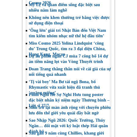
Cosmo 2026
Mỹ Lệ và quan điểm sống đặc biệt sau
nhiều năm làm nghề
Không nên khen thưởng trẻ bằng việc được
sử dụng điện thoại
‘Ông lớn’ giải trí Nhật Bản đến Việt Nam
tìm kiếm nhóm nhạc nữ thế hệ đầu tiên’
Miss Cosmo 2025 Yolina Lindquist ‘công
du’ Trung Quốc, tìm ra 3 đại diện China,
Hong Kong, Macau
Dự án phim ngắn CJ mùa 7 công bố 14 dự
án tiềm năng lọt vào Vòng Thuyết trình
Đoan Trang thẳng thắn nói về cái giá của sự
nổi tiếng quá nhanh
‘Tị vài boy’ Ma Bư tái ngộ Bona, bố
Rhymastic vừa xuất hiện đã tranh thủ
‘quăng miếng’
Phim Nghỉ Hè Sợ Nghỉ Hưu tung poster
đặc biệt nhân kỷ niệm ngày Thương binh –
Liệt sĩ 27/7
Shin trở lại màn ảnh rộng với chuyến phiêu
lưu đến thế giới yêu quái đầy bất ngờ
Sao Nhập Ngũ 2026: Quốc Trường, Thúy
Ngân… đối mặt với kỷ luật thép Hải quân
đánh bộ
Sau gần 9 năm cùng Chillies, khang giới