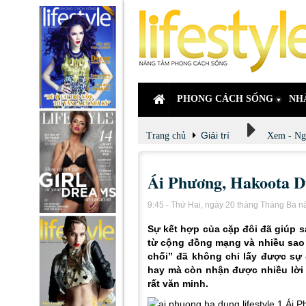
PHONG CÁCH SỐNG
NH
Giải trí
Trang chủ
Xem - Ng
Ái Phương, Hakoota D
9:45 - Thứ Hai, ngày 20 tháng Tháng Ba 
Sự kết hợp của cặp đôi đã giúp s
từ cộng đồng mạng và nhiều sao V
chối” đã không chỉ lấy được sự 
hay mà còn nhận được nhiều lời 
rất văn minh.