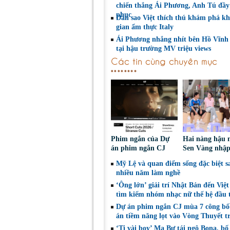
chiến thắng Ái Phương, Anh Tú đầy
phục
Dàn sao Việt thích thú khám phá k
gian ẩm thực Italy
Ái Phương nhắng nhít bên Hồ Vĩnh
tại hậu trường MV triệu views
Các tin cùng chuyên mục
Phim ngắn của Dự
Hai nàng hậu 
án phim ngắn CJ
Sen Vàng nhập
tiếp tục được đề cử
cùng Dunivers
Mỹ Lệ và quan điểm sống đặc biệt s
tại LHP quốc tế
chinh phục kh
nhiều năm làm nghề
Toronto 2026
‘Ông lớn’ giải trí Nhật Bản đến Việ
tìm kiếm nhóm nhạc nữ thế hệ đầu t
Dự án phim ngắn CJ mùa 7 công bố
án tiềm năng lọt vào Vòng Thuyết t
‘Tị vài boy’ Ma Bư tái ngộ Bona, bố