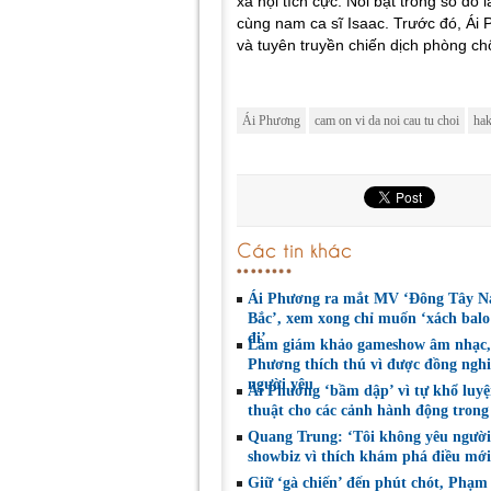
xã hội tích cực. Nổi bật trong số đó 
cùng nam ca sĩ Isaac. Trước đó, Ái
và tuyên truyền chiến dịch phòng c
Ái Phương
cam on vi da noi cau tu choi
hak
Các tin khác
Ái Phương ra mắt MV ‘Đông Tây 
Bắc’, xem xong chỉ muốn ‘xách balo
đi’
Làm giám khảo gameshow âm nhạc,
Phương thích thú vì được đồng nghi
người yêu
Ái Phương ‘bầm dập’ vì tự khổ luyệ
thuật cho các cảnh hành động tron
Quang Trung: ‘Tôi không yêu người
showbiz vì thích khám phá điều mới
Giữ ‘gà chiến’ đến phút chót, Phạm