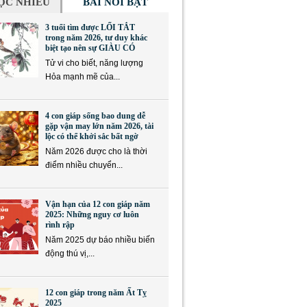
ỌC NHIỀU
BÀI NỔI BẬT
3 tuổi tìm được LỐI TẮT
trong năm 2026, tư duy khác
biệt tạo nên sự GIÀU CÓ
Tử vi cho biết, năng lượng
Hỏa mạnh mẽ của...
4 con giáp sống bao dung dễ
gặp vận may lớn năm 2026, tài
lộc có thể khởi sắc bất ngờ
Năm 2026 được cho là thời
điểm nhiều chuyển...
Vận hạn của 12 con giáp năm
2025: Những nguy cơ luôn
rình rập
Năm 2025 dự báo nhiều biến
động thú vị,...
12 con giáp trong năm Ất Tỵ
2025