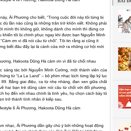
BÀI Đ
ày, Ái Phương cho biết, “Trong cuộc đời này tôi từng bị
mặc dù lần nào cũng là những trăn trở khôn xiết. Không phải
ới mình thì không giữ, không dành cho mình thì đừng cơ
êu khiến tôi bị chinh phục ngay khi được bạn Nguyễn Minh
m ơn vì đã nói câu từ chối”. Tôi tin rằng ai cũng ít
hưng biết đâu đấy lại là cánh cửa mở ra những cơ hội mới
ợc sáng tác bởi Nguyễn Minh Cường, một thành viên của
hứng từ “La La Land” – bộ phim nhạc kịch từng lập kỷ lục
ứ 89. Bằng giai điệu, ca từ nhẹ nhàng, đan xen giữa chất
về hai bạn trẻ dũng cảm nói câu từ chối với đối phương.
ch họ đến với nhau chính là tình yêu, họ chọn cách bày tỏ
ẹn trở thành tình nhân ở kiếp sau.
m nhạc, Ái Phương dần gây chú ý bởi những hoạt động