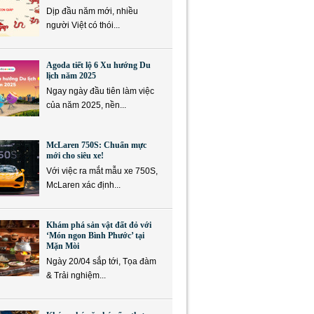
Dịp đầu năm mới, nhiều
người Việt có thói...
Agoda tiết lộ 6 Xu hướng Du
lịch năm 2025
Ngay ngày đầu tiên làm việc
của năm 2025, nền...
McLaren 750S: Chuẩn mực
mới cho siêu xe!
Với việc ra mắt mẫu xe 750S,
McLaren xác định...
Khám phá sản vật đất đỏ với
‘Món ngon Bình Phước’ tại
Mặn Mòi
Ngày 20/04 sắp tới, Tọa đàm
& Trải nghiệm...