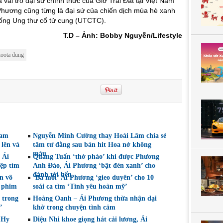
là vai trò đại sứ chính thức của Giờ Trái Đất tại Việt Nam
 Phương cũng từng là đại sứ của chiến dịch mùa hè xanh
hống Ung thư cổ tử cung (UTCTC).
T.D – Ảnh: Bobby Nguyễn/Lifestyle
oota dung
Nam
Nguyễn Minh Cường thay Hoài Lâm chia sẻ
 lên và
tâm tư đằng sau bản hit Hoa nở không
màu
 Ái
Quang Tuấn ‘thở phào’ khi được Phương
ệp tìm
Anh Đào, Ái Phương ‘bật đèn xanh’ cho
đánh tới bến
n võ
‘Bà mối’ Ái Phương ‘gieo duyên’ cho 10
g phim
soái ca tìm ‘Tình yêu hoàn mỹ’
 trong
Hoàng Oanh – Ái Phương thừa nhận dại
’
khờ trong chuyện tình cảm
 Hy
Diệu Nhi khoe giọng hát cải lương, Ái