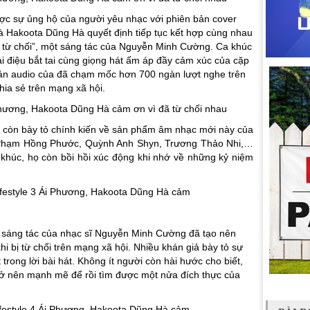
ược sự ủng hộ của người yêu nhạc với phiên bản cover
 và Hakoota Dũng Hà quyết định tiếp tục kết hợp cùng nhau
u từ chối”, một sáng tác của Nguyễn Minh Cường. Ca khúc
ai điệu bắt tai cùng giọng hát ấm áp đầy cảm xúc của cặp
bản audio của đã chạm mốc hơn 700 ngàn lượt nghe trên
hia sẻ trên mạng xã hội.
 còn bày tỏ chính kiến về sản phẩm âm nhạc mới này của
 Phạm Hồng Phước, Quỳnh Anh Shyn, Trương Thảo Nhi,…
khúc, họ còn bồi hồi xúc động khi nhớ về những kỷ niệm
ẻ, sáng tác của nhạc sĩ Nguyễn Minh Cường đã tạo nên
hi bị từ chối trên mạng xã hội. Nhiều khán giả bày tỏ sự
trong lời bài hát. Không ít người còn hài hước cho biết,
 trở nên mạnh mẽ để rồi tìm được một nửa đích thực của