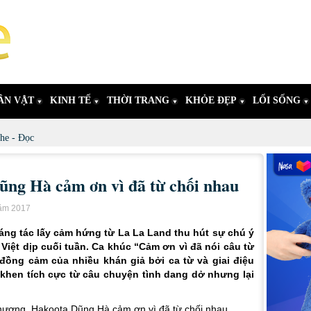
ÂN VẬT
KINH TẾ
THỜI TRANG
KHỎE ĐẸP
LỐI SỐNG
he - Đọc
ũng Hà cảm ơn vì đã từ chối nhau
năm 2017
áng tác lấy cảm hứng từ La La Land thu hút sự chú ý
iệt dịp cuối tuần. Ca khúc “Cảm ơn vì đã nói câu từ
đồng cảm của nhiều khán giả bởi ca từ và giai điệu
khen tích cực từ câu chuyện tình dang dở nhưng lại