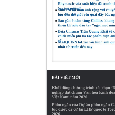
Rhymastic vừa xuất hiện đã tranh t
‘quăng miếng’
Shin trở lại màn ảnh rộng với chuy
lưu đến thế giới yêu quái đầy bất n
Sau gần 9 năm cùng Chillies, khang 
thiệu EP solo đầu tay “ngoi mot mi
Beta Cinemas Trần Quang Khải tổ 
chiếu miễn phí ba tác phẩm điện ảnh
sử
MAIQUINN lột xác với hình ảnh qu
nhất từ trước đến nay
BÀI VIẾT MỚI
Khởi động chương trình xét chọn ‘
nghiệp đạt chuẩn Văn hóa Kinh do
Việt Nam’ năm 2026
Phim ngắn của Dự án phim ngắn CJ
tục được đề cử tại LHP quốc tế Tor
2026