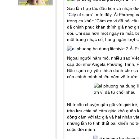
Sau lần hợp tác đầu tiên và nhận đ
“City of stars”, mới đây, Ái Phương
trong ca khúc “Cám ơn vì đã nói câ
đã chinh phục khán thính giả nhờ gi
đôi. Chỉ sau hơn một ngày ra mắt, 
một trang nhạc số, hàng ngàn lượt c
Ngoài người hâm mộ, nhiều sao Việt
cặp đôi như Angela Phương Trinh,
Bên cạnh sự yêu thích dành cho ca 
của chính mình nhiều năm về trước.
Nhờ câu chuyện gần gũi với giới tr
trào lưu chia sẻ cảm giác khó quên k
đồng cảm với tác giả và hai nhân vật 
những lần tỏ tình thất bại khiến họ
cuộc đời mình.