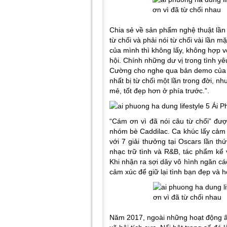
Chia sẻ về sản phẩm nghệ thuật lần n
từ chối và phải nói từ chối vài lần 
của mình thì không lấy, không hợp v
hội. Chính những dư vị trong tình y
Cường cho nghe qua bản demo của “Cá
nhất bị từ chối một lần trong đời, n
mẻ, tốt đẹp hơn ở phía trước.”.
“Cám ơn vì đã nói câu từ chối” đư
nhóm bè Caddilac. Ca khúc lấy cảm 
với 7 giải thưởng tại Oscars lần th
nhạc trữ tình và R&B, tác phẩm kể 
Khi nhận ra sợi dây vô hình ngăn cá
cảm xúc để giữ lại tình bạn đẹp và h
Năm 2017, ngoài những hoạt động â