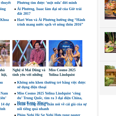
 thuyết
Phương tìm được ‘một nửa’ đời mình
hông
Ái Phương, Isaac làm đại sứ của Giờ trái
đất 2017
 Khoa
Hari Won và Ái Phương hưởng ứng “Hành
trình mang nước sạch về nông thôn 2016”
nhà
Nghệ sĩ Mai Dũng và
Miss Cosmo 2025
 hội,
tình yêu với những
Yolina Lindquist
e
“vai ác dễ thương”
‘công du’ Nepal, tìm
au
Không nên khen thưởng trẻ bằng việc được
án giả
đại diện mới tranh
sử dụng điện thoại
tài Miss Cosmo 2026
t Nam
Miss Cosmo 2025 Yolina Lindquist ‘công
iên’
du’ Trung Quốc, tìm ra 3 đại diện China,
Hong Kong, Macau
 14 dự
Đoan Trang thẳng thắn nói về cái giá của sự
rình
nổi tiếng quá nhanh
Phim Nghỉ Hè Sợ Nghỉ Hưu tung poster