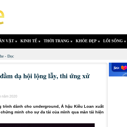
ÂN VẬT
KINH TẾ
THỜI TRANG
KHỎE ĐẸP
LỐI SỐNG
he - Đọc
ầm dạ hội lộng lẫy, thi ứng xử
ám năm 2020
 trình dành cho underground, Á hậu Kiều Loan xuất
 chứng minh cho sự đa tài của mình qua màn tái hiện