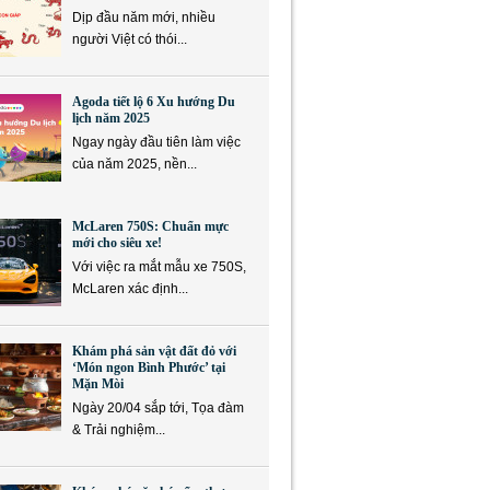
Dịp đầu năm mới, nhiều
người Việt có thói...
Agoda tiết lộ 6 Xu hướng Du
lịch năm 2025
Ngay ngày đầu tiên làm việc
của năm 2025, nền...
McLaren 750S: Chuẩn mực
mới cho siêu xe!
Với việc ra mắt mẫu xe 750S,
McLaren xác định...
Khám phá sản vật đất đỏ với
‘Món ngon Bình Phước’ tại
Mặn Mòi
Ngày 20/04 sắp tới, Tọa đàm
& Trải nghiệm...