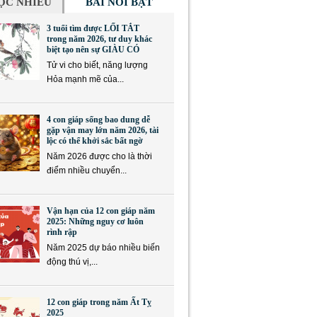
ỌC NHIỀU
BÀI NỔI BẬT
3 tuổi tìm được LỐI TẮT
trong năm 2026, tư duy khác
biệt tạo nên sự GIÀU CÓ
Tử vi cho biết, năng lượng
Hỏa mạnh mẽ của...
4 con giáp sống bao dung dễ
gặp vận may lớn năm 2026, tài
lộc có thể khởi sắc bất ngờ
Năm 2026 được cho là thời
điểm nhiều chuyển...
Vận hạn của 12 con giáp năm
2025: Những nguy cơ luôn
rình rập
Năm 2025 dự báo nhiều biến
động thú vị,...
12 con giáp trong năm Ất Tỵ
2025