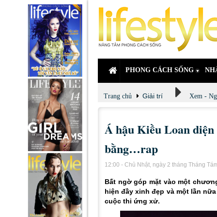
PHONG CÁCH SỐNG
NH
Giải trí
Trang chủ
Xem - Ng
Á hậu Kiều Loan diện đ
bằng…rap
12:00 - Chủ Nhật, ngày 2 tháng Tháng T
Bất ngờ góp mặt vào một chương
hiện đầy xinh đẹp và một lần nữa
cuộc thi ứng xử.