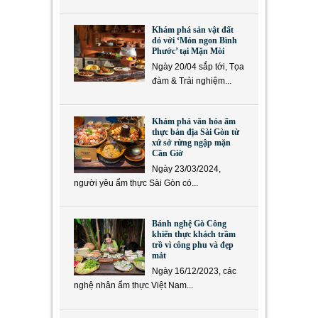
Khám phá sản vật đất
đỏ với ‘Món ngon Bình
Phước’ tại Mặn Mòi
Ngày 20/04 sắp tới, Tọa
đàm & Trải nghiệm...
Khám phá văn hóa ẩm
thực bản địa Sài Gòn từ
xứ sở rừng ngập mặn
Cần Giờ
Ngày 23/03/2024,
người yêu ẩm thực Sài Gòn có...
Bánh nghệ Gò Công
khiến thực khách trầm
trồ vì công phu và đẹp
mắt
Ngày 16/12/2023, các
nghệ nhân ẩm thực Việt Nam...