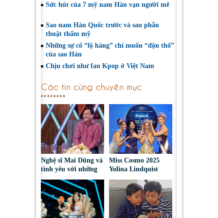
Sức hút của 7 mỹ nam Hàn vạn người mê
Sao nam Hàn Quốc trước và sau phẫu
thuật thẩm mỹ
Những sự cố “lộ hàng” chỉ muốn “độn thổ”
của sao Hàn
Chịu chơi như fan Kpop ở Việt Nam
Các tin cùng chuyên mục
Nghệ sĩ Mai Dũng và
Miss Cosmo 2025
tình yêu với những
Yolina Lindquist
“vai ác dễ thương”
‘công du’ Nepal, tìm
đại diện mới tranh
tài Miss Cosmo 2026