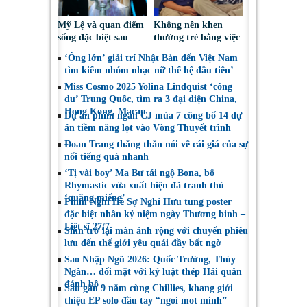
Mỹ Lệ và quan điểm
Không nên khen
sống đặc biệt sau
thưởng trẻ bằng việc
nhiều năm làm nghề
được sử dụng điện
‘Ông lớn’ giải trí Nhật Bản đến Việt Nam
thoại
tìm kiếm nhóm nhạc nữ thế hệ đầu tiên’
Miss Cosmo 2025 Yolina Lindquist ‘công
du’ Trung Quốc, tìm ra 3 đại diện China,
Hong Kong, Macau
Dự án phim ngắn CJ mùa 7 công bố 14 dự
án tiềm năng lọt vào Vòng Thuyết trình
Đoan Trang thẳng thắn nói về cái giá của sự
nổi tiếng quá nhanh
‘Tị vài boy’ Ma Bư tái ngộ Bona, bố
Rhymastic vừa xuất hiện đã tranh thủ
‘quăng miếng’
Phim Nghỉ Hè Sợ Nghỉ Hưu tung poster
đặc biệt nhân kỷ niệm ngày Thương binh –
Liệt sĩ 27/7
Shin trở lại màn ảnh rộng với chuyến phiêu
lưu đến thế giới yêu quái đầy bất ngờ
Sao Nhập Ngũ 2026: Quốc Trường, Thúy
Ngân… đối mặt với kỷ luật thép Hải quân
đánh bộ
Sau gần 9 năm cùng Chillies, khang giới
thiệu EP solo đầu tay “ngoi mot minh”