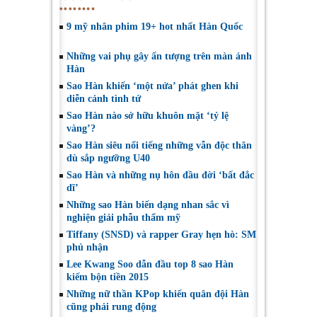
9 mỹ nhân phim 19+ hot nhất Hàn Quốc
Những vai phụ gây ấn tượng trên màn ảnh
Hàn
Sao Hàn khiến ‘một nửa’ phát ghen khi
diễn cảnh tình tứ
Sao Hàn nào sở hữu khuôn mặt ‘tỷ lệ
vàng’?
Sao Hàn siêu nổi tiếng những vẫn độc thân
dù sắp ngưỡng U40
Sao Hàn và những nụ hôn đầu đời ‘bất đắc
dĩ’
Những sao Hàn biến dạng nhan sắc vì
nghiện giải phẫu thẩm mỹ
Tiffany (SNSD) và rapper Gray hẹn hò: SM
phủ nhận
Lee Kwang Soo dẫn đầu top 8 sao Hàn
kiếm bộn tiền 2015
Những nữ thần KPop khiến quân đội Hàn
cũng phải rung động