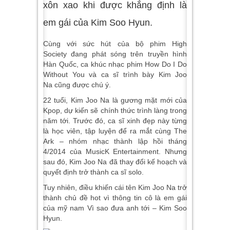
xôn xao khi được khẳng định là
em gái của Kim Soo Hyun.
Cùng với sức hút của bộ phim High
Society đang phát sóng trên truyền hình
Hàn Quốc, ca khúc nhạc phim How Do I Do
Without You và ca sĩ trình bày Kim Joo
Na cũng được chú ý.
22 tuổi, Kim Joo Na là gương mặt mới của
Kpop, dự kiến sẽ chính thức trình làng trong
năm tới. Trước đó, ca sĩ xinh đẹp này từng
là học viên, tập luyện để ra mắt cùng The
Ark – nhóm nhạc thành lập hồi tháng
4/2014 của MusicK Entertainment. Nhưng
sau đó, Kim Joo Na đã thay đổi kế hoạch và
quyết định trở thành ca sĩ solo.
Tuy nhiên, điều khiến cái tên Kim Joo Na trở
thành chủ đề hot vì thông tin cô là em gái
của mỹ nam Vì sao đưa anh tới – Kim Soo
Hyun.