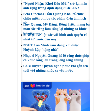
“Người Nhện: Khởi Đầu Mới” trở lại màn
ảnh rộng trong định dạng SCREENX
Beta Cinemas Trần Quang Khải tổ chức
chiếu miễn phí ba tác phẩm điện ảnh lịch
sử
Huy Quang, Mỹ Đăng, Đông Triều mang ba
màu sắc riêng làm sống lại những ca khúc
kỷ niệm
MAIQUINN lột xác với hình ảnh quyến rũ
nhất từ trước đến nay
NSƯT Cao Minh cảm động khi được
Huỳnh Lập “tặng nhà”
Nhạc sĩ Nguyễn Quang hé lộ công thức giúp
ca khúc sống lâu trong lòng công chúng
Ca sĩ Duyên Quỳnh hạnh phúc khi gắn tên
tuổi với những khúc ca yêu nước