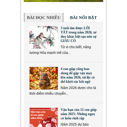
BÀI ĐỌC NHIỀU
BÀI NỔI BẬT
3 tuổi tìm được LỐI
TẮT trong năm 2026, tư
duy khác biệt tạo nên sự
GIÀU CÓ
Tử vi cho biết, năng
lượng Hỏa mạnh mẽ của...
4 con giáp sống bao
dung dễ gặp vận may
lớn năm 2026, tài lộc có
thể khởi sắc bất ngờ
Năm 2026 được cho là
thời điểm nhiều chuyển...
Vận hạn của 12 con giáp
năm 2025: Những nguy
cơ luôn rình rập
Năm 2025 dự báo