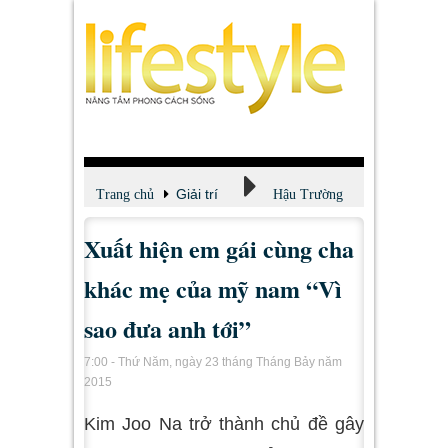
Giải trí
Trang chủ
Hậu Trường
Xuất hiện em gái cùng cha
khác mẹ của mỹ nam “Vì
sao đưa anh tới”
7:00 - Thứ Năm, ngày 23 tháng Tháng Bảy năm
2015
Kim Joo Na trở thành chủ đề gây