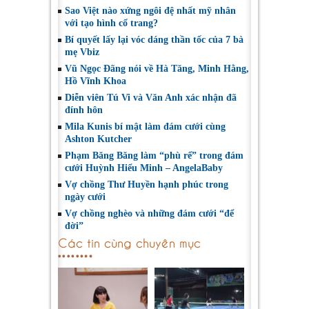
Sao Việt nào xứng ngôi đệ nhất mỹ nhân
với tạo hình cổ trang?
Bí quyết lấy lại vóc dáng thần tốc của 7 bà
mẹ Vbiz
Vũ Ngọc Đãng nói về Hà Tăng, Minh Hằng,
Hồ Vĩnh Khoa
Diễn viên Tú Vi và Văn Anh xác nhận đã
đính hôn
Mila Kunis bí mật làm đám cưới cùng
Ashton Kutcher
Phạm Băng Băng làm “phù rể” trong đám
cưới Huỳnh Hiểu Minh – AngelaBaby
Vợ chồng Thư Huyền hạnh phúc trong
ngày cưới
Vợ chồng nghèo và những đám cưới “để
đời”
Các tin cùng chuyên mục