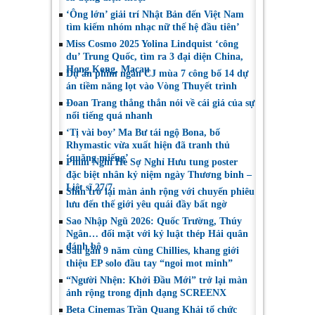
‘Ông lớn’ giải trí Nhật Bản đến Việt Nam
tìm kiếm nhóm nhạc nữ thế hệ đầu tiên’
Miss Cosmo 2025 Yolina Lindquist ‘công
du’ Trung Quốc, tìm ra 3 đại diện China,
Hong Kong, Macau
Dự án phim ngắn CJ mùa 7 công bố 14 dự
án tiềm năng lọt vào Vòng Thuyết trình
Đoan Trang thẳng thắn nói về cái giá của sự
nổi tiếng quá nhanh
‘Tị vài boy’ Ma Bư tái ngộ Bona, bố
Rhymastic vừa xuất hiện đã tranh thủ
‘quăng miếng’
Phim Nghỉ Hè Sợ Nghỉ Hưu tung poster
đặc biệt nhân kỷ niệm ngày Thương binh –
Liệt sĩ 27/7
Shin trở lại màn ảnh rộng với chuyến phiêu
lưu đến thế giới yêu quái đầy bất ngờ
Sao Nhập Ngũ 2026: Quốc Trường, Thúy
Ngân… đối mặt với kỷ luật thép Hải quân
đánh bộ
Sau gần 9 năm cùng Chillies, khang giới
thiệu EP solo đầu tay “ngoi mot minh”
“Người Nhện: Khởi Đầu Mới” trở lại màn
ảnh rộng trong định dạng SCREENX
Beta Cinemas Trần Quang Khải tổ chức