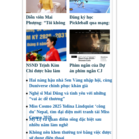
Diễn viên Mai
Đăng ký học
Phượng: “Tôi không
Pickleball qua mạng:
bao giờ hối hận về
Nguy cơ bị chiếm
những gì mình đã
đoạt tài sản
chọn”
NSND Trịnh Kim
Phim ngắn của Dự
Chi được bầu làm
án phim ngắn CJ
Phó Chủ tịch Hội
tiếp tục được đề cử
Hai nàng hậu nhà Sen Vàng nhập hội, cùng
Nghệ sĩ Sân khấu
tại LHP quốc tế
Duniverse chinh phục khán giả
Việt Nam
Toronto 2026
Nghệ sĩ Mai Dũng và tình yêu với những
“vai ác dễ thương”
Miss Cosmo 2025 Yolina Lindquist ‘công
du’ Nepal, tìm đại diện mới tranh tài Miss
Cosmo 2026
Mỹ Lệ và quan điểm sống đặc biệt sau
nhiều năm làm nghề
Không nên khen thưởng trẻ bằng việc được
sử dụng điện thoại