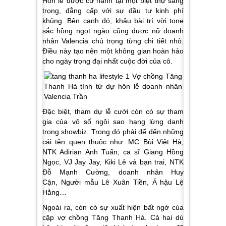
Hôn lễ được cử hành tại một biệt thự sang
trọng, đẳng cấp với sự đầu tư kinh phí
khủng. Bên cạnh đó, khâu bài trí vời tone
sắc hồng ngọt ngào cũng được nữ doanh
nhân Valencia chú trọng từng chi tiết nhỏ.
Điều này tạo nên một không gian hoàn hảo
cho ngày trọng đại nhất cuộc đời của cô.
Đặc biệt, tham dự lễ cưới còn có sự tham
gia của vô số ngôi sao hạng lừng danh
trong showbiz. Trong đó phải để đến những
cái tên quen thuộc như: MC Bùi Việt Hà,
NTK Adirian Anh Tuấn, ca sĩ Giang Hồng
Ngọc, VJ Jay Jay, Kiki Lê và bạn trai, NTK
Đỗ Mạnh Cường, doanh nhân Huy
Cận, Người mẫu Lê Xuân Tiền, Á hậu Lệ
Hằng…
Ngoài ra, còn có sự xuất hiện bất ngờ của
cặp vợ chồng Tăng Thanh Hà. Cả hai dù