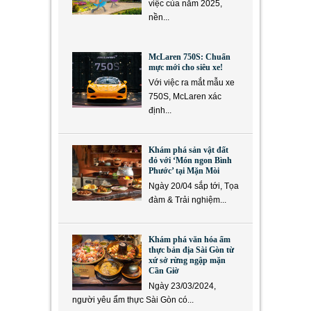
việc của năm 2025,
nền...
McLaren 750S: Chuẩn
mực mới cho siêu xe!
Với việc ra mắt mẫu xe
750S, McLaren xác
định...
Khám phá sản vật đất
đỏ với ‘Món ngon Bình
Phước’ tại Mặn Mòi
Ngày 20/04 sắp tới, Tọa
đàm & Trải nghiệm...
Khám phá văn hóa ẩm
thực bản địa Sài Gòn từ
xứ sở rừng ngập mặn
Cần Giờ
Ngày 23/03/2024,
người yêu ẩm thực Sài Gòn có...