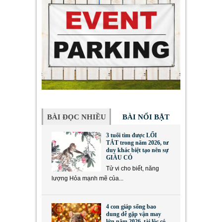
BÀI ĐỌC NHIỀU
BÀI NỔI BẬT
3 tuổi tìm được LỐI
TẮT trong năm 2026, tư
duy khác biệt tạo nên sự
GIÀU CÓ
Tử vi cho biết, năng
lượng Hỏa mạnh mẽ của...
4 con giáp sống bao
dung dễ gặp vận may
lớn năm 2026, tài lộc có