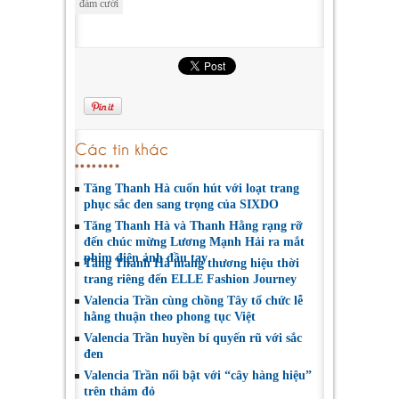
đám cưới
Các tin khác
Tăng Thanh Hà cuốn hút với loạt trang
phục sắc đen sang trọng của SIXDO
Tăng Thanh Hà và Thanh Hằng rạng rỡ
đến chúc mừng Lương Mạnh Hải ra mắt
phim điện ảnh đầu tay
Tăng Thanh Hà mang thương hiệu thời
trang riêng đến ELLE Fashion Journey
Valencia Trần cùng chồng Tây tổ chức lễ
hằng thuận theo phong tục Việt
Valencia Trần huyền bí quyến rũ với sắc
đen
Valencia Trần nổi bật với “cây hàng hiệu”
trên thảm đỏ