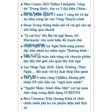
Miss Cosmo 2025 Yolina Lindquist ‘công
du’ Trung Quốc, tìm ra 3 đại diện China,
Hong Kong, Macau
Dự án phim ngắn CJ mùa 7 công bố 14 dự
án tiềm năng lọt vào Vòng Thuyết trình
Đoan Trang thẳng thắn nói về cái giá của sự
nổi tiếng quá nhanh
‘Tị vài boy’ Ma Bư tái ngộ Bona, bố
Rhymastic vừa xuất hiện đã tranh thủ
‘quăng miếng’
Phim Nghỉ Hè Sợ Nghỉ Hưu tung poster
đặc biệt nhân kỷ niệm ngày Thương binh –
Liệt sĩ 27/7
Shin trở lại màn ảnh rộng với chuyến phiêu
lưu đến thế giới yêu quái đầy bất ngờ
Sao Nhập Ngũ 2026: Quốc Trường, Thúy
Ngân… đối mặt với kỷ luật thép Hải quân
đánh bộ
Sau gần 9 năm cùng Chillies, khang giới
thiệu EP solo đầu tay “ngoi mot minh”
“Người Nhện: Khởi Đầu Mới” trở lại màn
ảnh rộng trong định dạng SCREENX
Beta Cinemas Trần Quang Khải tổ chức
chiếu miễn phí ba tác phẩm điện ảnh lịch
sử