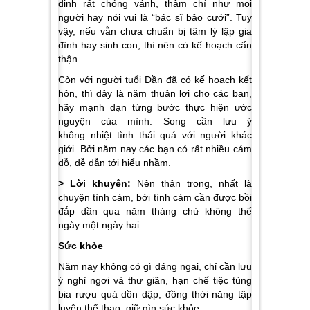
định rất chóng vánh, thậm chí như mọi
người hay nói vui là “bác sĩ bảo cưới”. Tuy
vậy, nếu vẫn chưa chuẩn bị tâm lý lập gia
đình hay sinh con, thì nên có kế hoạch cẩn
thận.
Còn với người tuổi Dần đã có kế hoạch kết
hôn, thì đây là năm thuận lợi cho các bạn,
hãy mạnh dạn từng bước thực hiện ước
nguyện của mình. Song cần lưu ý
không nhiệt tình thái quá với người khác
giới. Bởi năm nay các bạn có rất nhiều cám
dỗ, dễ dẫn tới hiểu nhầm.
> Lời khuyên:
Nên thận trọng, nhất là
chuyện tình cảm, bởi tình cảm cần được bồi
đắp dần qua năm tháng chứ không thể
ngày một ngày hai.
Sức khỏe
Năm nay không có gì đáng ngại, chỉ cần lưu
ý nghỉ ngơi và thư giãn, hạn chế tiệc tùng
bia rượu quá dồn dập, đồng thời năng tập
luyện thể thao, giữ gìn sức khỏe.