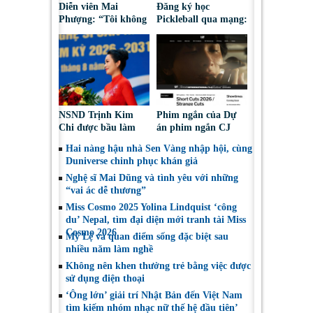
Diễn viên Mai
Đăng ký học
Phượng: “Tôi không
Pickleball qua mạng:
bao giờ hối hận về
Nguy cơ bị chiếm
những gì mình đã
đoạt tài sản
chọn”
NSND Trịnh Kim
Phim ngắn của Dự
Chi được bầu làm
án phim ngắn CJ
Phó Chủ tịch Hội
tiếp tục được đề cử
Hai nàng hậu nhà Sen Vàng nhập hội, cùng
Nghệ sĩ Sân khấu
tại LHP quốc tế
Duniverse chinh phục khán giả
Việt Nam
Toronto 2026
Nghệ sĩ Mai Dũng và tình yêu với những
“vai ác dễ thương”
Miss Cosmo 2025 Yolina Lindquist ‘công
du’ Nepal, tìm đại diện mới tranh tài Miss
Cosmo 2026
Mỹ Lệ và quan điểm sống đặc biệt sau
nhiều năm làm nghề
Không nên khen thưởng trẻ bằng việc được
sử dụng điện thoại
‘Ông lớn’ giải trí Nhật Bản đến Việt Nam
tìm kiếm nhóm nhạc nữ thế hệ đầu tiên’