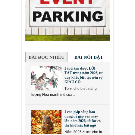
BÀI ĐỌC NHIỀU
BÀI NỔI BẬT
3 tuổi tìm được LỐI
TẮT trong năm 2026, tư
duy khác biệt tạo nên sự
GIÀU CÓ
Tử vi cho biết, năng
lượng Hỏa mạnh mẽ của...
4 con giáp sống bao
dung dễ gặp vận may
lớn năm 2026, tài lộc có
thể khởi sắc bất ngờ
Năm 2026 được cho là