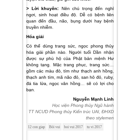
> Lời khuyên:
Nên chú trọng đến nghỉ
ngơi, sinh hoạt điều độ. Dễ có bệnh liên
quan đến đầu, não, bụng dưới hay bệnh
truyền nhiễm.
Hóa giải
Có thể dùng trang sức, ngọc phong thủy
hóa giải phần nào. Người tuổi Dần nhận
được sự phù hộ của Phật bản mệnh Hư
không tạng. Mặc trang phục, trang sức…
gồm các màu đỏ, tím như thạch anh hồng,
thạch anh tím, mã não đỏ, san hô đỏ, ruby,
đá tia lửa, ngọc vân hồng… sẽ có lợi cho
bạn.
Nguyễn Mạnh Linh
Học viện Phong thủy Ngũ hành
TT NCƯD Phong thủy Kiến trúc UAI, ĐHXD
theo stylemen
12 con giap
Bói vui
boi vui 2017
tu vi 2017