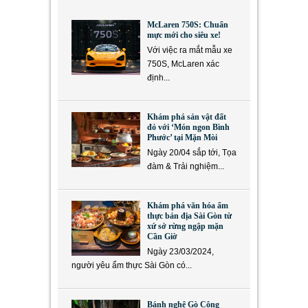
McLaren 750S: Chuẩn
mực mới cho siêu xe!
Với việc ra mắt mẫu xe
750S, McLaren xác
định...
Khám phá sản vật đất
đỏ với ‘Món ngon Bình
Phước’ tại Mặn Mòi
Ngày 20/04 sắp tới, Tọa
đàm & Trải nghiệm...
Khám phá văn hóa ẩm
thực bản địa Sài Gòn từ
xứ sở rừng ngập mặn
Cần Giờ
Ngày 23/03/2024,
người yêu ẩm thực Sài Gòn có...
Bánh nghệ Gò Công