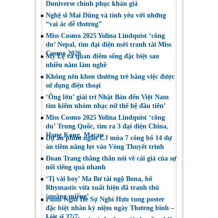
Duniverse chinh phục khán giả
Việt Nam
Toronto 2026
Nghệ sĩ Mai Dũng và tình yêu với những
“vai ác dễ thương”
Miss Cosmo 2025 Yolina Lindquist ‘công
du’ Nepal, tìm đại diện mới tranh tài Miss
Cosmo 2026
Mỹ Lệ và quan điểm sống đặc biệt sau
nhiều năm làm nghề
Không nên khen thưởng trẻ bằng việc được
sử dụng điện thoại
‘Ông lớn’ giải trí Nhật Bản đến Việt Nam
tìm kiếm nhóm nhạc nữ thế hệ đầu tiên’
Miss Cosmo 2025 Yolina Lindquist ‘công
du’ Trung Quốc, tìm ra 3 đại diện China,
Hong Kong, Macau
Dự án phim ngắn CJ mùa 7 công bố 14 dự
án tiềm năng lọt vào Vòng Thuyết trình
Đoan Trang thẳng thắn nói về cái giá của sự
nổi tiếng quá nhanh
‘Tị vài boy’ Ma Bư tái ngộ Bona, bố
Rhymastic vừa xuất hiện đã tranh thủ
‘quăng miếng’
Phim Nghỉ Hè Sợ Nghỉ Hưu tung poster
đặc biệt nhân kỷ niệm ngày Thương binh –
Liệt sĩ 27/7