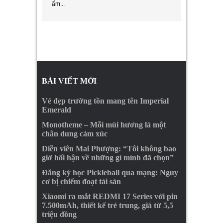
ẩm...
BÀI VIẾT MỚI
Vẻ đẹp trường tồn mang tên Imperial
Emerald
Monotheme – Mỗi mùi hương là một
chân dung cảm xúc
Diễn viên Mai Phượng: “Tôi không bao
giờ hối hận về những gì mình đã chọn”
Đăng ký học Pickleball qua mạng: Nguy
cơ bị chiếm đoạt tài sản
Xiaomi ra mắt REDMI 17 Series với pin
7.500mAh, thiết kế trẻ trung, giá từ 5,5
triệu đồng