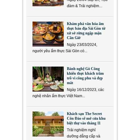
đàm & Trải nghiệm...
Khám phá văn hóa ẩm
thực bản địa Sài Gòn từ
xứ sở rừng ngập mặn
Cần Giờ
Ngày 23/03/2024,
người yêu ẩm thực Sài Gòn có...
Bánh nghệ Gò Công
khiến thực khách trầm
trồ vì công phu và đẹp
mắt
Ngày 16/12/2023, các
nghệ nhân ẩm thực Việt Nam...
Khách sạn The Secret
Côn Đảo sẽ mở cửa khu
biệt thự vào tháng 11
Trải nghiệm nghỉ
dưỡng đẳng cấp và