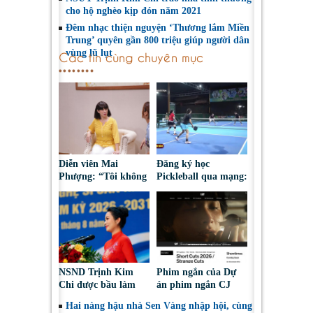
cho hộ nghèo kịp đón năm 2021
Đêm nhạc thiện nguyện ‘Thương lắm Miền
Trung’ quyên gần 800 triệu giúp người dân
vùng lũ lụt
Các tin cùng chuyên mục
Diễn viên Mai
Đăng ký học
Phượng: “Tôi không
Pickleball qua mạng:
bao giờ hối hận về
Nguy cơ bị chiếm
những gì mình đã
đoạt tài sản
chọn”
NSND Trịnh Kim
Phim ngắn của Dự
Chi được bầu làm
án phim ngắn CJ
Phó Chủ tịch Hội
tiếp tục được đề cử
Hai nàng hậu nhà Sen Vàng nhập hội, cùng
Nghệ sĩ Sân khấu
tại LHP quốc tế