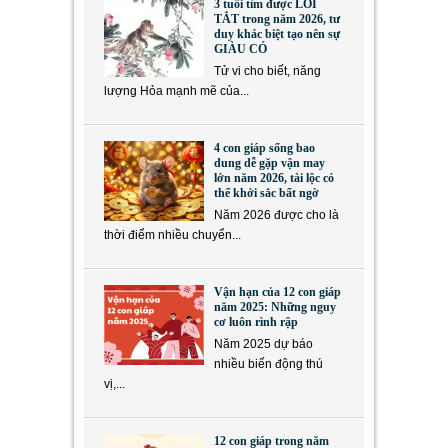
3 tuổi tìm được LỐI
TẮT trong năm 2026, tư
duy khác biệt tạo nên sự
GIÀU CÓ
Tử vi cho biết, năng
lượng Hỏa mạnh mẽ của...
4 con giáp sống bao
dung dễ gặp vận may
lớn năm 2026, tài lộc có
thể khởi sắc bất ngờ
Năm 2026 được cho là
thời điểm nhiều chuyển...
Vận hạn của 12 con giáp
năm 2025: Những nguy
cơ luôn rình rập
Năm 2025 dự báo
nhiều biến động thú
vị,...
12 con giáp trong năm