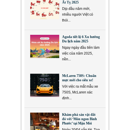
Ất Tỵ 2025
Dịp đầu năm mới,
nhiều người Việt có
thói...
Agoda tiết lộ 6 Xu hướng
Du lịch năm 2025
Ngay ngày đầu tiên làm
việc của năm 2025,
nền...
McLaren 750S: Chuẩn
mực mới cho siêu xe!
Với việc ra mắt mẫu xe
750S, McLaren xác
định...
Khám phá sản vật đất
đỏ với ‘Món ngon Bình
Phước’ tại Mặn Mòi
Ngày 20/04 sắp tới, Tọa