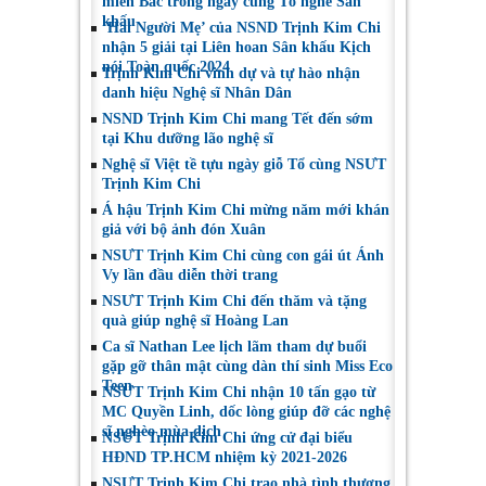
miền Bắc trong ngày cúng Tổ nghề Sân
khấu
‘Hai Người Mẹ’ của NSND Trịnh Kim Chi
nhận 5 giải tại Liên hoan Sân khấu Kịch
nói Toàn quốc 2024
Trịnh Kim Chi vinh dự và tự hào nhận
danh hiệu Nghệ sĩ Nhân Dân
NSND Trịnh Kim Chi mang Tết đến sớm
tại Khu dưỡng lão nghệ sĩ
Nghệ sĩ Việt tề tựu ngày giỗ Tổ cùng NSƯT
Trịnh Kim Chi
Á hậu Trịnh Kim Chi mừng năm mới khán
giả với bộ ảnh đón Xuân
NSƯT Trịnh Kim Chi cùng con gái út Ánh
Vy lần đầu diễn thời trang
NSƯT Trịnh Kim Chi đến thăm và tặng
quà giúp nghệ sĩ Hoàng Lan
Ca sĩ Nathan Lee lịch lãm tham dự buổi
gặp gỡ thân mật cùng dàn thí sinh Miss Eco
Teen
NSƯT Trịnh Kim Chi nhận 10 tấn gạo từ
MC Quyền Linh, dốc lòng giúp đỡ các nghệ
sĩ nghèo mùa dịch
NSƯT Trịnh Kim Chi ứng cử đại biểu
HĐND TP.HCM nhiệm kỳ 2021-2026
NSƯT Trịnh Kim Chi trao nhà tình thương